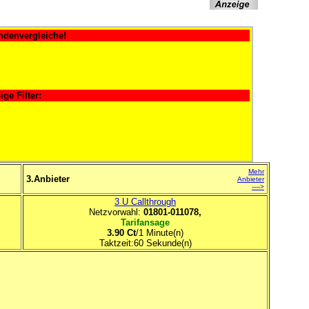
ndenvergleiche!
ige Filter:
Mehr
3.Anbieter
Anbieter
---->
3 U Callthrough
Netzvorwahl:
01801-011078,
Tarifansage
3.90 Ct
/1 Minute(n)
Taktzeit:60 Sekunde(n)