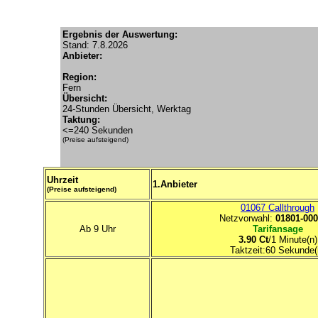
Ergebnis der Auswertung:
Stand: 7.8.2026
Anbieter:
Region:
Fern
Übersicht:
24-Stunden Übersicht, Werktag
Taktung:
<=240 Sekunden
(Preise aufsteigend)
Uhrzeit
1.Anbieter
(Preise aufsteigend)
01067 Callthrough
Netzvorwahl:
01801-000
Ab 9 Uhr
Tarifansage
3.90 Ct
/1 Minute(n)
Taktzeit:60 Sekunde(