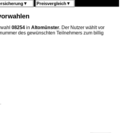
ersicherung
▼
Preisvergleich
▼
gvorwahlen
orwahl
08254
in
Altomünster
. Der Nutzer wählt vor
fnummer des gewünschten Teilnehmers zum billig