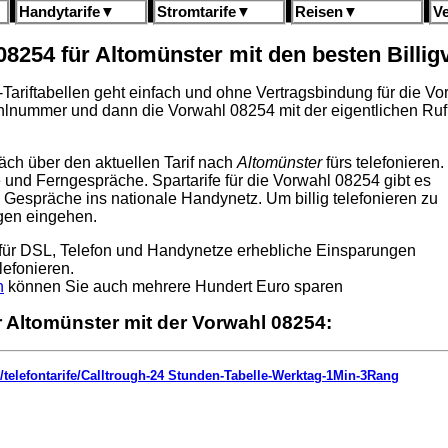
Handytarife
▼
Stromtarife
▼
Reisen
▼
V
08254 für Altomünster mit den besten Billi
gh-Tariftabellen geht einfach und ohne Vertragsbindung für die V
hlnummer und dann die Vorwahl 08254 mit der eigentlichen Ru
äch über den aktuellen Tarif nach
Altomünster
fürs telefonieren.
ge und Ferngespräche. Spartarife für die Vorwahl 08254 gibt es
 Gespräche ins nationale Handynetz. Um billig telefonieren zu
ngen eingehen.
für DSL, Telefon und Handynetze erhebliche Einsparungen
lefonieren.
h
können Sie auch mehrere Hundert Euro sparen
r Altomünster mit der Vorwahl 08254:
/telefontarife/Calltrough-24 Stunden-Tabelle-Werktag-1Min-3Rang