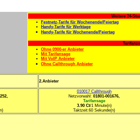
Weitere 24-Stu
Festnetz-Tarife für Wochenende/Feiertag
Handy-Tarife für Werktage
Handy-Tarife für Wochenende/Feiertag
Tarifanze
Ohne 0900-er Anbieter
Mit Tarifansage
Mit VoIP Anbieter
Ohne Callthrough Anbieter
2.Anbieter
010017 Callthrough
252,
Netzvorwahl:
01801-001676,
Tarifansage
3.90 Ct
/1 Minute(n)
n)
Taktzeit:60 Sekunde(n)