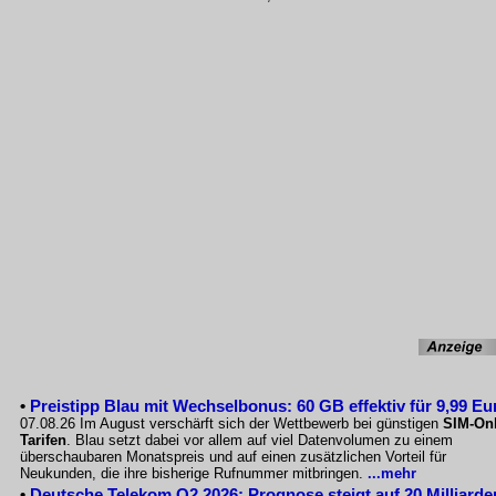
•
Preistipp Blau mit Wechselbonus: 60 GB effektiv für 9,99 Eu
07.08.26 Im August verschärft sich der Wettbewerb bei günstigen
SIM-Onl
Tarifen
. Blau setzt dabei vor allem auf viel Datenvolumen zu einem
überschaubaren Monatspreis und auf einen zusätzlichen Vorteil für
Neukunden, die ihre bisherige Rufnummer mitbringen.
...mehr
•
Deutsche Telekom Q2 2026: Prognose steigt auf 20 Milliarde