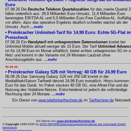
Euro
07.08.26 Die
Deutsche Telekom Quartalszahlen
für das zweite Quartal 
fallen ordentlich aus: 29,9 Milliarden Euro Umsatz, 11,8 Milliarden Euro
bereinigtes EBITDA AL und 5,0 Milliarden Euro Free Cashflow AL. Auffällig
vor allem, dass das operative Ergebnis deutlich schneller wächst als der
Umsatz. Auch
...mehr
•
Preiskracher Unlimited-Tarif für 14,99 Euro: Echte 5G-Flat i
Preischeck
07.08.26 Ein
Handytarif mit unbegrenztem Datenvolumen
kostet bei
Unlimited Mobile aktuell weniger als 15 Euro. Der Tarif
Unlimited Advanc
ist für 14,99 Euro im Monat erhältlich, bietet echtes unbegrenztes 5G im o
Netz und kommt in der Variante mit 24 Monaten Laufzeit ohne
Anschlussgebühr aus.
...mehr
06.08.26:
•
Preiskracher Galaxy S26 mit Vertrag: 40 GB für 24,99 Euro
06.08.26
Das Samsung Galaxy S26 mit 256 GB
kostet in der
MediaMarktSaturn Tarifwelt derzeit 24,99 Euro monatlich. Hinzu kommen 
Euro für das Gerät. Im Paket stecken 40 GB 5G, eine Allnet-Flat und die
Nutzung des Vodafone-Netzes. Entscheidend ist jedoch die vollständige
Rechnung über 24 Monate.
...mehr
Ein Dienst von
www.telefontarifrechner.de
im
Tarifrechner.de
Netzwerk
Ein Dienst von
www.telefontarifrechner.de
©
Copyright
1998-2026 by
DATA INFORM-Datenmanagementsysteme der Informatik GmbH
Impressum
Datenschutzhinweise