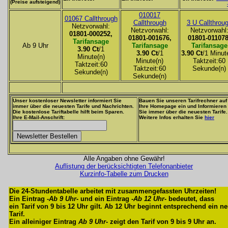
(Preise aufsteigend)
010017
01067 Callthrough
Callthrough
3 U Callthrou
Netzvorwahl:
Netzvorwahl:
Netzvorwahl
01801-000252,
01801-001676,
01801-011078
Tarifansage
Ab 9 Uhr
Tarifansage
Tarifansage
3.90 Ct
/1
3.90 Ct
/1
3.90 Ct
/1 Minut
Minute(n)
Minute(n)
Taktzeit:60
Taktzeit:60
Taktzeit:60
Sekunde(n)
Sekunde(n)
Sekunde(n)
Unser kostenloser Newsletter informiert Sie
Bauen Sie unseren Tarifrechner auf
immer über die neuesten Tarife und Nachrichten.
Ihre Homepage ein und Informieren
Die kostenlose Tariftabelle hilft beim Sparen.
Sie immer über die neuesten Tarife.
Ihre E-Mail-Anschrift:
Weitere Infos erhalten Sie
hier
Alle Angaben ohne Gewähr!
Auflistung der berücksichtigten Telefonanbieter
Kurzinfo-Tabelle zum Drucken
Die 24-Stundentabelle arbeitet mit zusammengefassten Uhrzeiten!
Ein Eintrag -
Ab 9 Uhr
- und ein Eintrag -
Ab 12 Uhr
- bedeutet, dass
ein Tarif von 9 bis 12 Uhr gilt. Ab 12 Uhr beginnt entsprechend ein n
Tarif.
Ein alleiniger Eintrag
Ab 9 Uhr
- zeigt den Tarif von 9 bis 9 Uhr an.