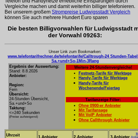
Telefon und Handynetze erhebliche Einsparungen durch
Vergleiche machen und damit weiterhin billiger telefonieren.
Bei unserem großem
Strompreise Ludwigsstadt Vergleich
können Sie auch mehrere Hundert Euro sparen
Die besten Billigvorwahlen für Ludwigsstadt m
der Vorwahl 09263:
Unser Link zum Bookmarken:
www.telefontarifrechner.de/telefontarife/Calltrough-24 Stunden-Tabel
Sa.+und+So-1Min-3Rang
Ergebnis der Auswertung:
Weitere 24-Stundenvergleiche!
Stand: 8.8.2026
Festnetz-Tarife für Werktage
Anbieter:
Handy-Tarife für Werktage
Handy-Tarife für
Region:
Wochenende/Feiertag
Fern
Übersicht:
24-Stunden Übersicht,
Tarifanzeige Filter:
Sa.+und+So
Ohne 0900-er Anbieter
Taktung:
Mit Tarifansage
<=240 Sekunden
Mit VoIP Anbieter
(Preise aufsteigend)
Ohne Callthrough Anbieter
M
Uhrzeit
1.Anbieter
2.Anbieter
3.Anbieter
Anbi