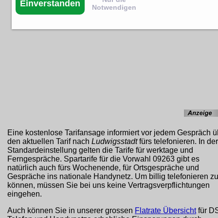
Einverstanden
Notwendigen
Eine kostenlose Tarifansage informiert vor jedem Gespräch ü
den aktuellen Tarif nach
Ludwigsstadt
fürs telefonieren. In der
Standardeinstellung gelten die Tarife für werktage und
Ferngespräche. Spartarife für die Vorwahl 09263 gibt es
natürlich auch fürs Wochenende, für Ortsgespräche und
Gespräche ins nationale Handynetz. Um billig telefonieren z
können, müssen Sie bei uns keine Vertragsverpflichtungen
eingehen.
Auch können Sie in unserer grossen
Flatrate Übersicht
für D