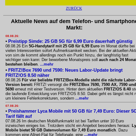
ZURÜCK
Aktuelle News auf dem Telefon- und Smartphon
Markt:
08.08.26:
•
Preistipp Simde: 25 GB 5G für 6,99 Euro dauerhaft günstig
08.08.26 Ein
5G-Handytarif mit 25 GB für 6,99 Euro
im Monat dürfte bei
vielen Interessenten sofort Aufmerksamkeit wecken. Bei der aktuellen Akt
von sim.de kommt allerdings noch ein Punkt hinzu, der langfristig fast
wichtiger sein kann: Der beworbene Monatspreis soll
auch nach 24 Mona
bestehen bleiben
.
...mehr
•
FRITZ!Box 7690 und 7590: Neues Labor-Update bringt
FRITZ!OS 8.50 näher
08.08.26
Für vier beliebte FRITZ!Box-Modelle steht die nächste Labor-
Version bereit:
FRITZ! versorgt die
FRITZ!Box 7690, 7590 AX, 7590 und
5690
erneut mit einer Testversion. Hinter dem aktuellen
FRITZ!OS 8.40
st
die laufende Entwicklung von FRITZ!OS 8.50. Dabei geht es längst nicht 
um kleinere Fehlerkorrekturen, sondern
...mehr
07.08.26:
•
Preishammer Lyca Mobile mit 50 GB für 7,49 Euro: Dieser 5
Tarif fällt auf
07.08.26 Im deutschen Mobilfunkmarkt ist bei Tarifen unter 10 Euro
inzwischen einiges los. Trotzdem sticht ein Angebot besonders heraus:
L
Mobile bietet 50 GB Datenvolumen für 7,49 Euro monatlich
. Dazu
kommen eine Allnet-Flat für Telefonate, eine
...mehr