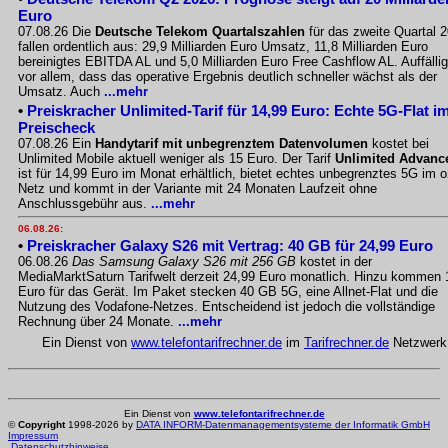
Euro
07.08.26 Die
Deutsche Telekom Quartalszahlen
für das zweite Quartal 
fallen ordentlich aus: 29,9 Milliarden Euro Umsatz, 11,8 Milliarden Euro
bereinigtes EBITDA AL und 5,0 Milliarden Euro Free Cashflow AL. Auffällig
vor allem, dass das operative Ergebnis deutlich schneller wächst als der
Umsatz. Auch
...mehr
•
Preiskracher Unlimited-Tarif für 14,99 Euro: Echte 5G-Flat i
Preischeck
07.08.26 Ein
Handytarif mit unbegrenztem Datenvolumen
kostet bei
Unlimited Mobile aktuell weniger als 15 Euro. Der Tarif
Unlimited Advanc
ist für 14,99 Euro im Monat erhältlich, bietet echtes unbegrenztes 5G im o
Netz und kommt in der Variante mit 24 Monaten Laufzeit ohne
Anschlussgebühr aus.
...mehr
06.08.26:
•
Preiskracher Galaxy S26 mit Vertrag: 40 GB für 24,99 Euro
06.08.26
Das Samsung Galaxy S26 mit 256 GB
kostet in der
MediaMarktSaturn Tarifwelt derzeit 24,99 Euro monatlich. Hinzu kommen 
Euro für das Gerät. Im Paket stecken 40 GB 5G, eine Allnet-Flat und die
Nutzung des Vodafone-Netzes. Entscheidend ist jedoch die vollständige
Rechnung über 24 Monate.
...mehr
Ein Dienst von
www.telefontarifrechner.de
im
Tarifrechner.de
Netzwerk
Ein Dienst von
www.telefontarifrechner.de
©
Copyright
1998-2026 by
DATA INFORM-Datenmanagementsysteme der Informatik GmbH
Impressum
Datenschutzhinweise