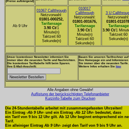
(Preise aufsteigend)
010017
01067 Callthrough
Callthrough
3 U Callthrou
Netzvorwahl:
Netzvorwahl:
Netzvorwahl
01801-000252,
01801-001676,
01801-011078
Tarifansage
Ab 9 Uhr
Tarifansage
Tarifansage
3.90 Ct
/1
3.90 Ct
/1
3.90 Ct
/1 Minut
Minute(n)
Minute(n)
Taktzeit:60
Taktzeit:60
Taktzeit:60
Sekunde(n)
Sekunde(n)
Sekunde(n)
Unser kostenloser Newsletter informiert Sie
Bauen Sie unseren Tarifrechner auf
immer über die neuesten Tarife und Nachrichten.
Ihre Homepage ein und Informieren
Die kostenlose Tariftabelle hilft beim Sparen.
Sie immer über die neuesten Tarife.
Ihre E-Mail-Anschrift:
Weitere Infos erhalten Sie
hier
Alle Angaben ohne Gewähr!
Auflistung der berücksichtigten Telefonanbieter
Kurzinfo-Tabelle zum Drucken
Die 24-Stundentabelle arbeitet mit zusammengefassten Uhrzeiten!
Ein Eintrag -
Ab 9 Uhr
- und ein Eintrag -
Ab 12 Uhr
- bedeutet, dass
ein Tarif von 9 bis 12 Uhr gilt. Ab 12 Uhr beginnt entsprechend ein n
Tarif.
Ein alleiniger Eintrag
Ab 9 Uhr
- zeigt den Tarif von 9 bis 9 Uhr an.