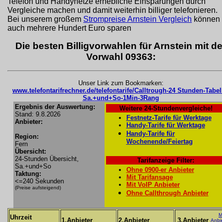
Telefon und Handynetze erhebliche Einsparungen durch
Vergleiche machen und damit weiterhin billiger telefonieren.
Bei unserem großem
Strompreise Arnstein Vergleich
können 
auch mehrere Hundert Euro sparen
Die besten Billigvorwahlen für Arnstein mit de
Vorwahl 09363:
Unser Link zum Bookmarken:
www.telefontarifrechner.de/telefontarife/Calltrough-24 Stunden-Tabel
Sa.+und+So-1Min-3Rang
Ergebnis der Auswertung:
Weitere 24-Stundenvergleiche!
Stand: 9.8.2026
Festnetz-Tarife für Werktage
Anbieter:
Handy-Tarife für Werktage
Handy-Tarife für
Region:
Wochenende/Feiertag
Fern
Übersicht:
24-Stunden Übersicht,
Tarifanzeige Filter:
Sa.+und+So
Ohne 0900-er Anbieter
Taktung:
Mit Tarifansage
<=240 Sekunden
Mit VoIP Anbieter
(Preise aufsteigend)
Ohne Callthrough Anbieter
M
Uhrzeit
1.Anbieter
2.Anbieter
3.Anbieter
Anbi