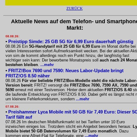
ZURÜCK
Aktuelle News auf dem Telefon- und Smartphon
Markt:
08.08.26:
•
Preistipp Simde: 25 GB 5G für 6,99 Euro dauerhaft günstig
08.08.26 Ein
5G-Handytarif mit 25 GB für 6,99 Euro
im Monat dürfte bei
vielen Interessenten sofort Aufmerksamkeit wecken. Bei der aktuellen Akt
von sim.de kommt allerdings noch ein Punkt hinzu, der langfristig fast
wichtiger sein kann: Der beworbene Monatspreis soll
auch nach 24 Mona
bestehen bleiben
.
...mehr
•
FRITZ!Box 7690 und 7590: Neues Labor-Update bringt
FRITZ!OS 8.50 näher
08.08.26
Für vier beliebte FRITZ!Box-Modelle steht die nächste Labor-
Version bereit:
FRITZ! versorgt die
FRITZ!Box 7690, 7590 AX, 7590 und
5690
erneut mit einer Testversion. Hinter dem aktuellen
FRITZ!OS 8.40
st
die laufende Entwicklung von FRITZ!OS 8.50. Dabei geht es längst nicht 
um kleinere Fehlerkorrekturen, sondern
...mehr
07.08.26:
•
Preishammer Lyca Mobile mit 50 GB für 7,49 Euro: Dieser 5
Tarif fällt auf
07.08.26 Im deutschen Mobilfunkmarkt ist bei Tarifen unter 10 Euro
inzwischen einiges los. Trotzdem sticht ein Angebot besonders heraus:
L
Mobile bietet 50 GB Datenvolumen für 7,49 Euro monatlich
. Dazu
kommen eine Allnet-Flat für Telefonate, eine
...mehr