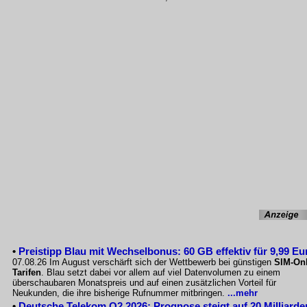
•
Preistipp Blau mit Wechselbonus: 60 GB effektiv für 9,99 Eu
07.08.26 Im August verschärft sich der Wettbewerb bei günstigen
SIM-Onl
Tarifen
. Blau setzt dabei vor allem auf viel Datenvolumen zu einem
überschaubaren Monatspreis und auf einen zusätzlichen Vorteil für
Neukunden, die ihre bisherige Rufnummer mitbringen.
...mehr
•
Deutsche Telekom Q2 2026: Prognose steigt auf 20 Milliarde