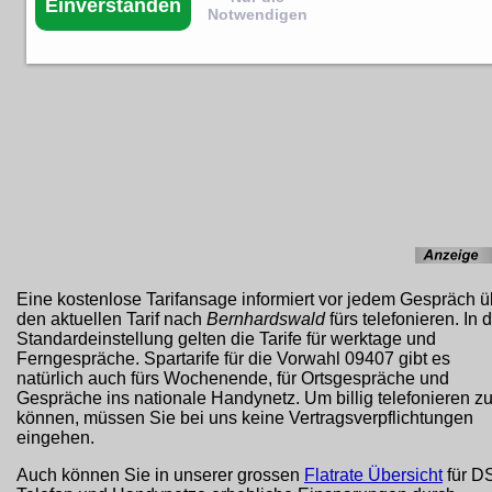
Einverstanden
Notwendigen
Eine kostenlose Tarifansage informiert vor jedem Gespräch ü
den aktuellen Tarif nach
Bernhardswald
fürs telefonieren. In 
Standardeinstellung gelten die Tarife für werktage und
Ferngespräche. Spartarife für die Vorwahl 09407 gibt es
natürlich auch fürs Wochenende, für Ortsgespräche und
Gespräche ins nationale Handynetz. Um billig telefonieren z
können, müssen Sie bei uns keine Vertragsverpflichtungen
eingehen.
Auch können Sie in unserer grossen
Flatrate Übersicht
für D