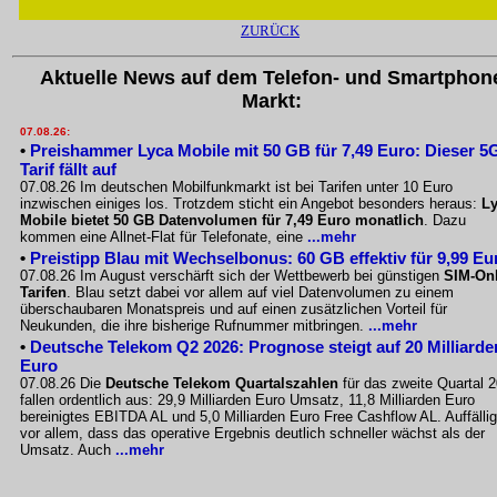
ZURÜCK
Aktuelle News auf dem Telefon- und Smartphon
Markt:
07.08.26:
•
Preishammer Lyca Mobile mit 50 GB für 7,49 Euro: Dieser 5
Tarif fällt auf
07.08.26 Im deutschen Mobilfunkmarkt ist bei Tarifen unter 10 Euro
inzwischen einiges los. Trotzdem sticht ein Angebot besonders heraus:
L
Mobile bietet 50 GB Datenvolumen für 7,49 Euro monatlich
. Dazu
kommen eine Allnet-Flat für Telefonate, eine
...mehr
•
Preistipp Blau mit Wechselbonus: 60 GB effektiv für 9,99 Eu
07.08.26 Im August verschärft sich der Wettbewerb bei günstigen
SIM-Onl
Tarifen
. Blau setzt dabei vor allem auf viel Datenvolumen zu einem
überschaubaren Monatspreis und auf einen zusätzlichen Vorteil für
Neukunden, die ihre bisherige Rufnummer mitbringen.
...mehr
•
Deutsche Telekom Q2 2026: Prognose steigt auf 20 Milliarde
Euro
07.08.26 Die
Deutsche Telekom Quartalszahlen
für das zweite Quartal 
fallen ordentlich aus: 29,9 Milliarden Euro Umsatz, 11,8 Milliarden Euro
bereinigtes EBITDA AL und 5,0 Milliarden Euro Free Cashflow AL. Auffällig
vor allem, dass das operative Ergebnis deutlich schneller wächst als der
Umsatz. Auch
...mehr