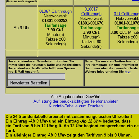
(Preise aufsteigend)
010017
01067 Callthrough
Callthrough
3 U Callthrou
Netzvorwahl:
Netzvorwahl:
Netzvorwahl
01801-000252,
01801-001676,
01801-011078
Tarifansage
Ab 9 Uhr
Tarifansage
Tarifansage
3.90 Ct
/1
3.90 Ct
/1
3.90 Ct
/1 Minut
Minute(n)
Minute(n)
Taktzeit:60
Taktzeit:60
Taktzeit:60
Sekunde(n)
Sekunde(n)
Sekunde(n)
Unser kostenloser Newsletter informiert Sie
Bauen Sie unseren Tarifrechner auf
immer über die neuesten Tarife und Nachrichten.
Ihre Homepage ein und Informieren
Die kostenlose Tariftabelle hilft beim Sparen.
Sie immer über die neuesten Tarife.
Ihre E-Mail-Anschrift:
Weitere Infos erhalten Sie
hier
Alle Angaben ohne Gewähr!
Auflistung der berücksichtigten Telefonanbieter
Kurzinfo-Tabelle zum Drucken
Die 24-Stundentabelle arbeitet mit zusammengefassten Uhrzeiten!
Ein Eintrag -
Ab 9 Uhr
- und ein Eintrag -
Ab 12 Uhr
- bedeutet, dass
ein Tarif von 9 bis 12 Uhr gilt. Ab 12 Uhr beginnt entsprechend ein n
Tarif.
Ein alleiniger Eintrag
Ab 9 Uhr
- zeigt den Tarif von 9 bis 9 Uhr an.