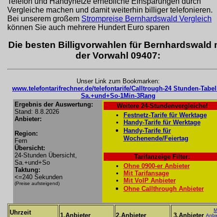
Telefon und Handynetze erhebliche Einsparungen durch
Vergleiche machen und damit weiterhin billiger telefonieren.
Bei unserem großem
Strompreise Bernhardswald Vergleich
können Sie auch mehrere Hundert Euro sparen
Die besten Billigvorwahlen für Bernhardswald 
der Vorwahl 09407:
Unser Link zum Bookmarken:
www.telefontarifrechner.de/telefontarife/Calltrough-24 Stunden-Tabel
Sa.+und+So-1Min-3Rang
Ergebnis der Auswertung:
Weitere 24-Stundenvergleiche!
Stand: 8.8.2026
Festnetz-Tarife für Werktage
Anbieter:
Handy-Tarife für Werktage
Handy-Tarife für
Region:
Wochenende/Feiertag
Fern
Übersicht:
24-Stunden Übersicht,
Tarifanzeige Filter:
Sa.+und+So
Ohne 0900-er Anbieter
Taktung:
Mit Tarifansage
<=240 Sekunden
Mit VoIP Anbieter
(Preise aufsteigend)
Ohne Callthrough Anbieter
M
Uhrzeit
1.Anbieter
2.Anbieter
3.Anbieter
Anbi