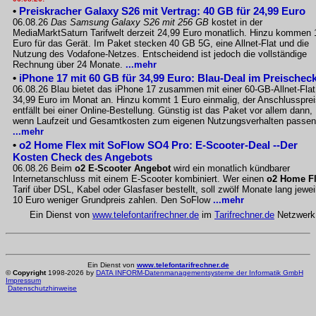
•
Preiskracher Galaxy S26 mit Vertrag: 40 GB für 24,99 Euro
06.08.26
Das Samsung Galaxy S26 mit 256 GB
kostet in der
MediaMarktSaturn Tarifwelt derzeit 24,99 Euro monatlich. Hinzu kommen 
Euro für das Gerät. Im Paket stecken 40 GB 5G, eine Allnet-Flat und die
Nutzung des Vodafone-Netzes. Entscheidend ist jedoch die vollständige
Rechnung über 24 Monate.
...mehr
•
iPhone 17 mit 60 GB für 34,99 Euro: Blau-Deal im Preischec
06.08.26 Blau bietet das iPhone 17 zusammen mit einer 60-GB-Allnet-Flat
34,99 Euro im Monat an. Hinzu kommt 1 Euro einmalig, der Anschlussprei
entfällt bei einer Online-Bestellung. Günstig ist das Paket vor allem dann,
wenn Laufzeit und Gesamtkosten zum eigenen Nutzungsverhalten passen
...mehr
•
o2 Home Flex mit SoFlow SO4 Pro: E-Scooter-Deal --Der
Kosten Check des Angebots
06.08.26 Beim
o2 E-Scooter Angebot
wird ein monatlich kündbarer
Internetanschluss mit einem E-Scooter kombiniert. Wer einen
o2 Home F
Tarif über DSL, Kabel oder Glasfaser bestellt, soll zwölf Monate lang jewei
10 Euro weniger Grundpreis zahlen. Den SoFlow
...mehr
Ein Dienst von
www.telefontarifrechner.de
im
Tarifrechner.de
Netzwerk
Ein Dienst von
www.telefontarifrechner.de
©
Copyright
1998-2026 by
DATA INFORM-Datenmanagementsysteme der Informatik GmbH
Impressum
Datenschutzhinweise