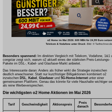
o2 Home im Mai 2026: 600 MBit für 24,99 Euro setze
Telekom & Vodafone unter Druck
-Bild: © Tarifrechner.d
Besonders spannend:
Im direkten Vergleich mit Telekom, Vodafone, 1&1 
congstar zeigt sich, warum o2 aktuell eines der stärksten Preis-Leistungs-
Pakete im DSL-, Kabel- und Glasfaser-Markt anbietet.
Das Interessante daran: Anders als früher wirkt die Strategie inzwischen
deutlich erwachsener. Statt nur kurzfristiger Billigaktionen kombiniert o2
inzwischen
DSL
,
Kabel
,
Glasfaser
und
5G-Home-Internet
unter einer
gemeinsamen Plattform. Genau das könnte für viele Haushalte wichtiger se
als reine Werbeversprechen.
Die wichtigsten o2 Home Aktionen im Mai 2026
Preis
Tarif
Geschwindigkeit
Aktionspreis
Besonderhe
danach