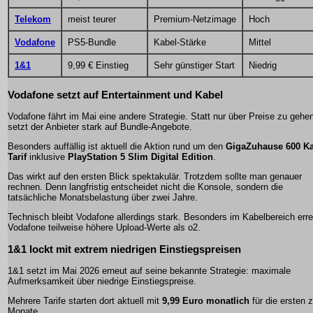
Telekom
meist teurer
Premium-Netzimage
Hoch
Vodafone
PS5-Bundle
Kabel-Stärke
Mittel
1&1
9,99 € Einstieg
Sehr günstiger Start
Niedrig
Vodafone setzt auf Entertainment und Kabel
Vodafone fährt im Mai eine andere Strategie. Statt nur über Preise zu gehe
setzt der Anbieter stark auf Bundle-Angebote.
Besonders auffällig ist aktuell die Aktion rund um den
GigaZuhause 600 K
Tarif
inklusive
PlayStation 5 Slim Digital Edition
.
Das wirkt auf den ersten Blick spektakulär. Trotzdem sollte man genauer
rechnen. Denn langfristig entscheidet nicht die Konsole, sondern die
tatsächliche Monatsbelastung über zwei Jahre.
Technisch bleibt Vodafone allerdings stark. Besonders im Kabelbereich erre
Vodafone teilweise höhere Upload-Werte als o2.
1&1 lockt mit extrem niedrigen Einstiegspreisen
1&1 setzt im Mai 2026 erneut auf seine bekannte Strategie: maximale
Aufmerksamkeit über niedrige Einstiegspreise.
Mehrere Tarife starten dort aktuell mit
9,99 Euro monatlich
für die ersten 
Monate.