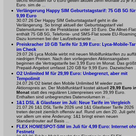
sechs Monaten für 0 Euro gelten aktuell zehn Monate zu je 9,
Euro. sim.de ...
Verlängerung Happy SIM Geburtstagstarif: 75 GB 5G für
9,99 Euro
30.07.26 Der Happy SIM Geburtstagstarif geht in die
Verlängerung. So bringt aktuell der Geburtstagstarif viel
Datenvolumen in die Preisklasse unter 10 Euro. Die Allnet-Flat
enthält 75 GB 5G, Telefonie- und SMS-Flat sowie EU-Roaming
Dazu kommen bei der Laufzeitvariante ...
Preiskracher 10 GB Tarife für 3,99 Euro: Lyca-Mobile-Tar
im Check
29.07.26 Lyca Mobile wirbt mit neuen Mobilfunktarifen zu auffä
niedrigen Preisen. Nach den vorliegenden Aktionsangaben
beginnen die Vertragstarife bei 3,99 Euro im Monat. Das größ
Prepaid-Angebot umfasst 120 GB für 9,99 Euro. Dazwischen ..
O2 Unlimited M für 29,99 Euro: Unbegrenzt, aber mit
Tempolimit
24.07.26 O2 bietet den Mobile Unlimited M wieder zum
Aktionspreis an. Der Mobilfunktarif kostet aktuell
29,99 Euro i
Monat
statt des regulären Listenpreises von 39,99 Euro.
Enthalten sind unbegrenztes Datenvolumen in ...
1&1 DSL & Glasfaser im Juli: Neue Tarife im Vergleich
21.07.26 1&1 DSL Tarife 2026 und 1&1 Glasfaser Tarife 2026
treten derzeit ziemlich offensiv auf. Rund um den 20. Juli geht
vor allem um eine Änderung: 1&1 bringt einen neuen
Standardrouter auf Basis ...
FLEX HOMESPOT-SIM im Juli für 4,99 Euro: Internet oh
Festnetz