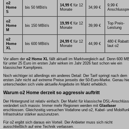
o2
14,99 €
für 12
9,99 €
Home
bis 50 MBit/s
34,99 €
Monate
Anschlusspr
S
o2
19,99 €
für 12
Top Preis-
Home
bis 150 MBit/s
39,99 €
Monate
Leistung
M
o2
24,99 €
für 12
480 € Rabatt
Home
bis 600 MBit/s
44,99 €
Monate
laut o2
XL
Vor allem der
o2 Home XL
fällt aktuell im Marktvergleich auf. Denn 600 MB
für unter 25 Euro im ersten Jahr wirken im Jahr 2026 fast schon wie ein
klassischer Kampfpreis.
Noch wichtiger ist allerdings ein anderes Detail: Der Tarif springt nach dem
ersten Jahr nicht auf extreme Preise jenseits der 50-Euro-Marke. Genau hie
unterscheiden sich viele aktuelle Angebote im Markt erheblich.
Warum o2 Home derzeit so aggressiv auftritt
Der Hintergrund ist relativ einfach. Der Markt für klassische DSL-Anschlüs
verändert sich massiv. Immer mehr Regionen werden mit
Glasfaser
erschlossen. Gleichzeitig versuchen Vodafone und o2, Kabel- und Mobilfun
Infrastruktur stärker auszunutzen.
Für o2 ergibt sich daraus ein Vorteil. Der Anbieter muss sich nicht
ausschließlich auf eine Technik verlassen.