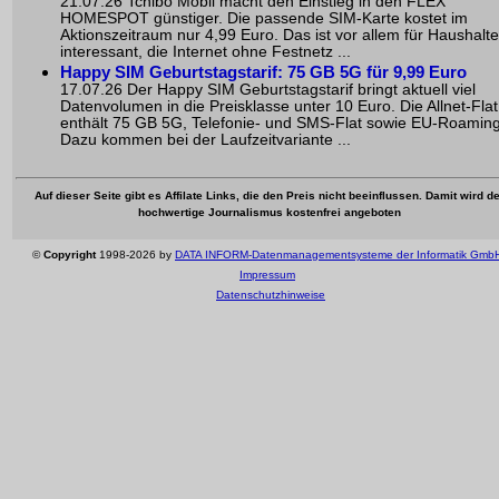
21.07.26 Tchibo Mobil macht den Einstieg in den FLEX
HOMESPOT günstiger. Die passende SIM-Karte kostet im
Aktionszeitraum nur 4,99 Euro. Das ist vor allem für Haushalte
interessant, die Internet ohne Festnetz ...
Happy SIM Geburtstagstarif: 75 GB 5G für 9,99 Euro
17.07.26 Der Happy SIM Geburtstagstarif bringt aktuell viel
Datenvolumen in die Preisklasse unter 10 Euro. Die Allnet-Flat
enthält 75 GB 5G, Telefonie- und SMS-Flat sowie EU-Roaming
Dazu kommen bei der Laufzeitvariante ...
Auf dieser Seite gibt es Affilate Links, die den Preis nicht beeinflussen. Damit wird de
hochwertige Journalismus kostenfrei angeboten
©
Copyright
1998-2026 by
DATA INFORM-Datenmanagementsysteme der Informatik Gmb
Impressum
Datenschutzhinweise