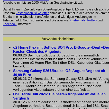
Angebote mit bis zu 1000 Mbit/s an Geschwindigkeit auf.
Damit Ihnen in Zukunft kein Spar-Angebot entgeht, können Sie sich auch b
unserem
kostenlosen Newsletter
anmelden. Einmal in der Woche bekomm
Sie dann eine Übersicht an Aktionen und wichtigen Änderungen im
Telefonmarkt. Noch schneller sind Sie aber via
X (ehemals Twitter)
und
Facebook
informiert.
Verwandte Nachrichten:
o2 Home Flex mit SoFlow SO4 Pro: E-Scooter-Deal --De
Kosten Check des Angebots
06.08.26 Beim o2 E-Scooter Angebot wird ein monatlich
kündbarer Internetanschluss mit einem E-Scooter kombiniert.
Wer einen o2 Home Flex Tarif über DSL, Kabel oder Glasfase
bestellt, ...
Samsung Galaxy S26 Ultra bei O2: August Angebot ab
49,99 Euro
05.08.26 O2 nimmt das Samsung Galaxy S26 Ultra mit Vertrag
eine neue Aktion auf. Das Spitzenmodell wird zusammen mit 
Tarif O2 Mobile on Demand M Plus angeboten. Nach den
vorliegenden Aktionsdaten stehen eine Laufzeit ...
DSL Tarife Juli 2026: Die besten Angebote im aktuellen
Vergleich
30.07.26 Auf dem deutschen Festnetzmarkt haben sich mehr
Angebote verändert. Besonders deutlich ist das bei 1&1: Statt