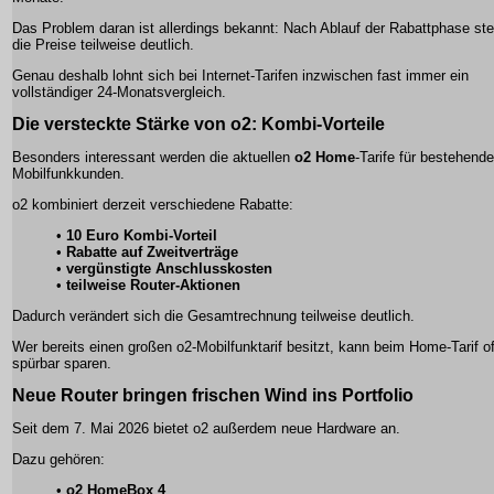
Das Problem daran ist allerdings bekannt: Nach Ablauf der Rabattphase st
die Preise teilweise deutlich.
Genau deshalb lohnt sich bei Internet-Tarifen inzwischen fast immer ein
vollständiger 24-Monatsvergleich.
Die versteckte Stärke von o2: Kombi-Vorteile
Besonders interessant werden die aktuellen
o2 Home
-Tarife für bestehende
Mobilfunkkunden.
o2 kombiniert derzeit verschiedene Rabatte:
•
10 Euro Kombi-Vorteil
•
Rabatte auf Zweitverträge
•
vergünstigte Anschlusskosten
•
teilweise Router-Aktionen
Dadurch verändert sich die Gesamtrechnung teilweise deutlich.
Wer bereits einen großen o2-Mobilfunktarif besitzt, kann beim Home-Tarif of
spürbar sparen.
Neue Router bringen frischen Wind ins Portfolio
Seit dem 7. Mai 2026 bietet o2 außerdem neue Hardware an.
Dazu gehören:
•
o2 HomeBox 4