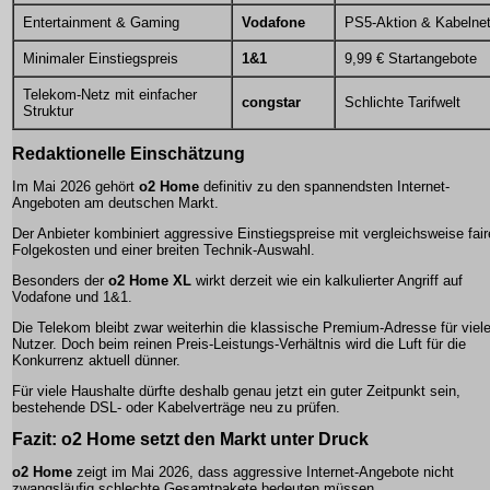
Entertainment & Gaming
Vodafone
PS5-Aktion & Kabelne
Minimaler Einstiegspreis
1&1
9,99 € Startangebote
Telekom-Netz mit einfacher
congstar
Schlichte Tarifwelt
Struktur
Redaktionelle Einschätzung
Im Mai 2026 gehört
o2 Home
definitiv zu den spannendsten Internet-
Angeboten am deutschen Markt.
Der Anbieter kombiniert aggressive Einstiegspreise mit vergleichsweise fai
Folgekosten und einer breiten Technik-Auswahl.
Besonders der
o2 Home XL
wirkt derzeit wie ein kalkulierter Angriff auf
Vodafone und 1&1.
Die Telekom bleibt zwar weiterhin die klassische Premium-Adresse für viel
Nutzer. Doch beim reinen Preis-Leistungs-Verhältnis wird die Luft für die
Konkurrenz aktuell dünner.
Für viele Haushalte dürfte deshalb genau jetzt ein guter Zeitpunkt sein,
bestehende DSL- oder Kabelverträge neu zu prüfen.
Fazit: o2 Home setzt den Markt unter Druck
o2 Home
zeigt im Mai 2026, dass aggressive Internet-Angebote nicht
zwangsläufig schlechte Gesamtpakete bedeuten müssen.