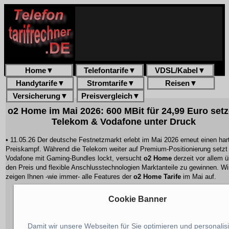
Home
▼
Telefontarife
▼
VDSL/Kabel
▼
Handytarife
▼
Stromtarife
▼
Reisen
▼
Versicherung
▼
Preisvergleich
▼
o2 Home im Mai 2026: 600 MBit für 24,99 Euro set
Telekom & Vodafone unter Druck
• 11.05.26 Der deutsche Festnetzmarkt erlebt im Mai 2026 erneut einen har
Preiskampf. Während die Telekom weiter auf Premium-Positionierung setzt
Vodafone mit Gaming-Bundles lockt, versucht
o2 Home
derzeit vor allem ü
den Preis und flexible Anschlusstechnologien Marktanteile zu gewinnen. Wi
zeigen Ihnen -wie immer- alle Features der
o2 Home Tarife
im Mai auf.
Cookie Banner
Damit wir unsere Webseiten für Sie optimieren und personalis