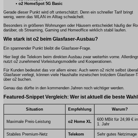
•
o2 HomeSpot 5G Basic
Gerade dieser Punkt wird oft unterschätzt. Denn ein schneller Tarif bringt
wenig, wenn das WLAN im Alltag schwächelt.
Besonders in größeren Wohnungen oder Häusern entscheidet häufig der Ro
darüber, ob Streaming, Gaming und Homeoffice wirklich stabil laufen.
Wie stark ist o2 beim Glasfaser-Ausbau?
Ein spannender Punkt bleibt die Glasfaser-Frage.
Hier liegt die Telekom beim direkten Ausbau zwar weiterhin vorne. Allerding
nutzt o2 zunehmend Vorleistungsmodelle und Kooperationen.
Für Kunden bedeutet das vor allem eines: Auch wenn o2 nicht selbst überal
Glasfaser verlegt, können viele Haushalte inzwischen trotzdem Glasfaser-T
über o2 buchen.
Genau das dürfte in den kommenden Jahren noch wichtiger werden.
Featured-Snippet Vergleich: Wer ist aktuell die beste Wah
Situation
Empfehlung
Warum?
600 MBit für 24,99 € i
Maximale Preis-Leistung
o2 Home XL
1. Jahr
Stabiles Premium-Netz
Telekom
Sehr gutes Netzimage