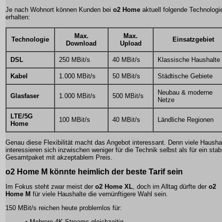
Je nach Wohnort können Kunden bei
o2 Home
aktuell folgende Technologi
erhalten:
Max.
Max.
Technologie
Einsatzgebiet
Download
Upload
DSL
250 MBit/s
40 MBit/s
Klassische Haushalte
Kabel
1.000 MBit/s
50 MBit/s
Städtische Gebiete
Neubau & moderne
Glasfaser
1.000 MBit/s
500 MBit/s
Netze
LTE/5G
100 MBit/s
40 MBit/s
Ländliche Regionen
Home
Genau diese Flexibilität macht das Angebot interessant. Denn viele Hausha
interessieren sich inzwischen weniger für die Technik selbst als für ein stab
Gesamtpaket mit akzeptablem Preis.
o2 Home M könnte heimlich der beste Tarif sein
Im Fokus steht zwar meist der
o2 Home XL
, doch im Alltag dürfte der
o2
Home M
für viele Haushalte die vernünftigere Wahl sein.
150 MBit/s reichen heute problemlos für:
• Mehrere 4K-Streams gleichzeitig