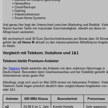
• Homeoffice
• Cloud-Backups
• Gaming
• Videokonferenzen
• Smart-Home-Systeme
Und genau hier liegt der Unterschied zwischen Marketing und Realität. Viel
Nutzer buchen Tarife mit maximaler Geschwindigkeit, obwohl sie diese im
Alltag kaum auslasten.
Mit rechnerisch rund 30 Euro Durchschnittskosten pro Monat über 24 Mona
gehört der
o2 Home M
aktuell zu den interessantesten Mittelklasse-Angeb
im Markt.
Vergleich mit Telekom, Vodafone und 1&1
Telekom bleibt Premium-Anbieter
Die
Telekom
bleibt weiterhin der Anbieter mit dem stärksten Netzimage in
Deutschland. Besonders beim Glasfaserausbau und bei Stabilität genießt d
Unternehmen einen guten Ruf.
Allerdings zeigt sich auch im Mai 2026 erneut ein bekanntes Problem: Viel
Telekom-Tarife liegen preislich deutlich über vergleichbaren Angeboten von
oder 1&1.
Anbieter
600 MBit Klasse
Besonderheit
Preisniveau
o2
24,99 € im 1. Jahr
Kombi-Vorteile
Sehr aggressiv