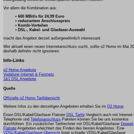
Vor allem die Kombination aus:
•
600 MBit/s für 24,99 Euro
•
reduziertem Anschlusspreis
•
Kombi-Vorteilen
•
DSL-, Kabel- und Glasfaser-Auswahl
macht das Angebot derzeit außergewöhnlich interessant.
Wer aktuell einen neuen Internetanschluss sucht, sollte o2 Home im Mai 2
deshalb definitiv nicht ignorieren.
Info-Links
o2 Home Angebote
Vodafone Internet & Festnetz
1&1 DSL Angebote
Quelle
Offizielle o2 Home Tarifübersicht
Weitere Infos zu den derzeitigen Angeboten erhalten Sie im
O2 Home
.
Einen DSL/Kabel/Glasfaser Flatrate
DSL Tarife
Vergleich auch mit Internet-
Telephonie und
Telefonanschluss
Paketen können Sie bei uns kostenlos
durchführen. Ein zusätzlicher Tarifrechner mit DSL/Kabel/Glasfaser
Doppel-
Flatrate
Angeboten erleichtert das Finden des besten Angebotes. Eine
VDSL/Kabel/Glasfaser-Übersicht
listet schnelle VDSL/Kabel/Glasfaser