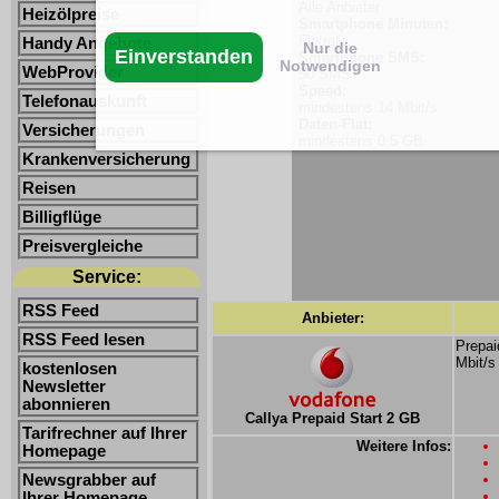
Alle Anbieter
Heizölpreise
Smartphone Minuten:
Flatrate
Handy Angebote
Nur die
Einverstanden
Smartphone SMS:
Notwendigen
WebProvider
50 SMS
Speed:
Telefonauskunft
mindestens 14 Mbit/s
Daten-Flat:
Versicherungen
mindestens 0.5 GB
Krankenversicherung
Reisen
Billigflüge
Preisvergleiche
Service:
RSS Feed
Anbieter:
RSS Feed lesen
Prepai
Mbit/s
kostenlosen
Newsletter
abonnieren
Callya Prepaid Start 2 GB
Tarifrechner auf Ihrer
Weitere Infos:
Homepage
Newsgrabber auf
Ihrer Homepage