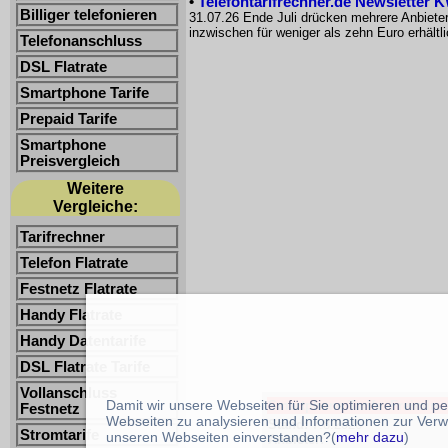
•
Telefontarifrechner.de Newsletter 
Billiger telefonieren
31.07.26 Ende Juli drücken mehrere Anbiete
inzwischen für weniger als zehn Euro erhältl
Telefonanschluss
DSL Flatrate
Smartphone Tarife
Prepaid Tarife
Smartphone
Preisvergleich
Weitere
Vergleiche:
Tarifrechner
Telefon Flatrate
Festnetz Flatrate
Handy Flatrate
Handy Datentarife
DSL Flatrate Tarife
Vollanschluss
Damit wir unsere Webseiten für Sie optimieren und p
Smartphone Tarife -Freimin.: 
Festnetz
Webseiten zu analysieren und Informationen zur Verw
Stand:
7.8.2026
Stromtarife
unseren Webseiten einverstanden?(
mehr dazu
)
Anbieter: