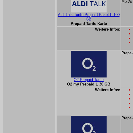
Mbit/s
Aldi Talk Tarife Prepaid Paket L 100
GB
Prepaid Tarife Karte
Weitere Infos:
Prepai
O2 Prepaid Tarife
O2 my Prepaid L 30 GB
Weitere Infos:
Prepai