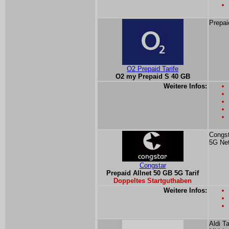
Prepai
O2 Prepaid Tarife
O2 my Prepaid S 40 GB
Weitere Infos:
Congst
5G Ne
Congstar
Prepaid Allnet 50 GB 5G Tarif
Doppeltes Startguthaben
Weitere Infos:
Aldi T