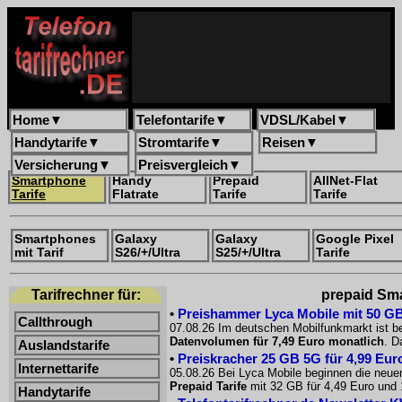
Home
▼
Telefontarife
▼
VDSL/Kabel
▼
Handytarife
▼
Stromtarife
▼
Reisen
▼
Versicherung
▼
Preisvergleich
▼
Smartphone
Handy
Prepaid
AllNet-Flat
Tarife
Flatrate
Tarife
Tarife
Smartphones
Galaxy
Galaxy
Google Pixel
mit Tarif
S26/+/Ultra
S25/+/Ultra
Tarife
Tarifrechner für:
prepaid Smar
•
Preishammer Lyca Mobile mit 50 GB f
Callthrough
07.08.26 Im deutschen Mobilfunkmarkt ist be
Datenvolumen für 7,49 Euro monatlich
. D
Auslandstarife
•
Preiskracher 25 GB 5G für 4,99 Euro
Internettarife
05.08.26 Bei Lyca Mobile beginnen die neue
Prepaid Tarife
mit 32 GB für 4,49 Euro und 
Handytarife