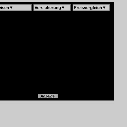
isen
▼
Versicherung
▼
Preisvergleich
▼