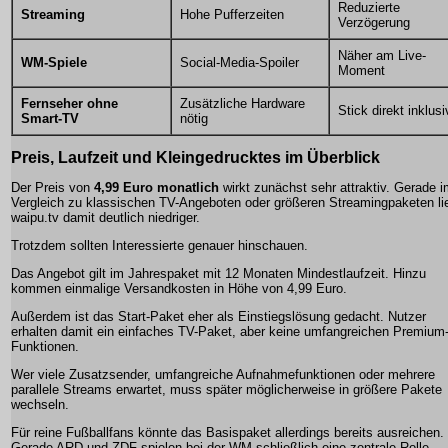
Reduzierte
Streaming
Hohe Pufferzeiten
Verzögerung
Näher am Live-
WM-Spiele
Social-Media-Spoiler
Moment
Fernseher ohne
Zusätzliche Hardware
Stick direkt inklusi
Smart-TV
nötig
Preis, Laufzeit und Kleingedrucktes im Überblick
Der Preis von
4,99 Euro monatlich
wirkt zunächst sehr attraktiv. Gerade 
Vergleich zu klassischen TV-Angeboten oder größeren Streamingpaketen li
waipu.tv damit deutlich niedriger.
Trotzdem sollten Interessierte genauer hinschauen.
Das Angebot gilt im Jahrespaket mit 12 Monaten Mindestlaufzeit. Hinzu
kommen einmalige Versandkosten in Höhe von 4,99 Euro.
Außerdem ist das Start-Paket eher als Einstiegslösung gedacht. Nutzer
erhalten damit ein einfaches TV-Paket, aber keine umfangreichen Premium
Funktionen.
Wer viele Zusatzsender, umfangreiche Aufnahmefunktionen oder mehrere
parallele Streams erwartet, muss später möglicherweise in größere Pakete
wechseln.
Für reine Fußballfans könnte das Basispaket allerdings bereits ausreichen.
Gerade ARD und ZDF spielen bei der WM schließlich eine zentrale Rolle.