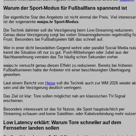
Warum der Sport-Modus für Fußballfans spannend ist
Der eigentliche Star des Angebots ist nicht einmal der Preis. Viel interessan
ist der sogenannte
waipu.tv Sport-Modus
.
Die Technik dahinter soll die Verzögerung beim Live-Streaming reduzieren.
Genau diese Verzögerung sorgt bei vielen Streamingdiensten regelmäßig fü
Frust. Besonders bei Fußballspielen fällt das schnell auf.
Wer in einer dicht besiedelten Gegend wohnt oder parallel Social Media nutz
kennt die Situation oft nur zu gut. Push-Mitteilungen oder Jubel aus der
Nachbarwohnung verraten das Tor häufig schon Sekunden vorher.
waipu.tv versucht genau diesen Effekt zu reduzieren. Bereits bei früheren
Fußballturnieren hatte der Anbieter mit einer beschleunigten Übertragung
geworben.
Laut einem Bericht von
Heise
soll die Technik auch zur WM 2026 wieder ak
sein und die Verzögerung deutlich verringern.
Das Ziel ist klar: Tore sollen möglichst nah am klassischen TV-Signal
erscheinen.
Besonders interessant ist das für Nutzer, die Sport hauptsächlich per
Streaming schauen und keine Satelliten- oder Kabelverbindung mehr nutzen
Low Latency erklärt: Warum Tore schneller auf dem
Fernseher landen sollen