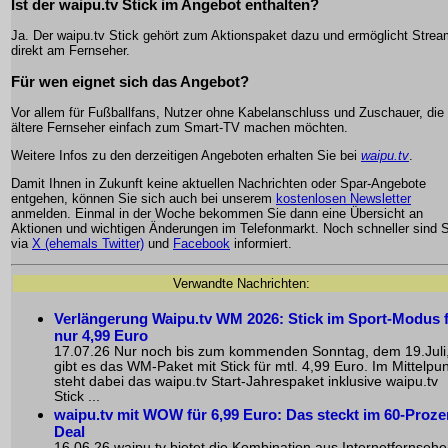
Ist der waipu.tv Stick im Angebot enthalten?
Ja. Der waipu.tv Stick gehört zum Aktionspaket dazu und ermöglicht Strea
direkt am Fernseher.
Für wen eignet sich das Angebot?
Vor allem für Fußballfans, Nutzer ohne Kabelanschluss und Zuschauer, die
ältere Fernseher einfach zum Smart-TV machen möchten.
Weitere Infos zu den derzeitigen Angeboten erhalten Sie bei
waipu.tv
.
Damit Ihnen in Zukunft keine aktuellen Nachrichten oder Spar-Angebote
entgehen, können Sie sich auch bei unserem
kostenlosen Newsletter
anmelden. Einmal in der Woche bekommen Sie dann eine Übersicht an
Aktionen und wichtigen Änderungen im Telefonmarkt. Noch schneller sind S
via
X (ehemals Twitter)
und
Facebook
informiert.
Verwandte Nachrichten:
Verlängerung Waipu.tv WM 2026: Stick im Sport-Modus 
nur 4,99 Euro
17.07.26 Nur noch bis zum kommenden Sonntag, dem 19.Juli
gibt es das WM-Paket mit Stick für mtl. 4,99 Euro. Im Mittelpu
steht dabei das waipu.tv Start-Jahrespaket inklusive waipu.tv
Stick ...
waipu.tv mit WOW für 6,99 Euro: Das steckt im 60-Proze
Deal
16.06.26 waipu.tv bietet die Kombination aus Internetfernseh