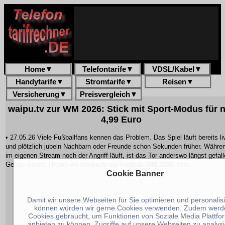
Home
▼
Telefontarife
▼
VDSL/Kabel
▼
Handytarife
▼
Stromtarife
▼
Reisen
▼
Versicherung
▼
Preisvergleich
▼
waipu.tv zur WM 2026: Stick mit Sport-Modus für 
4,99 Euro
• 27.05.26 Viele Fußballfans kennen das Problem. Das Spiel läuft bereits li
und plötzlich jubeln Nachbarn oder Freunde schon Sekunden früher. Währe
im eigenen Stream noch der Angriff läuft, ist das Tor anderswo längst gefall
Genau dieses Thema will
waipu.tv
zur
Fußball-WM 2026
lösen.
Cookie Banner
Damit wir unsere Webseiten für Sie optimieren und personalis
können würden wir gerne Cookies verwenden. Zudem werd
Cookies gebraucht, um Funktionen von Soziale Media Plattfo
anbieten zu können, Zugriffe auf unsere Webseiten zu analys