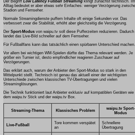
Der Begriff
Low Latency Fußball Streaming
klingt zunächst technisch. I
Alltag bedeutet er aber etwas sehr Einfaches: weniger Verzögerung zwisch
Stadion und Fernseher.
Normale Streamingdienste puffern Inhalte oft einige Sekunden vor. Das
verbessert zwar die Stabilität, erhöht aber gleichzeitig die Verzögerung.
Der
Sport-Modus
von waipu.tv soll diese Pufferzeiten reduzieren. Dadurch
landet das Live-Bild schneller auf dem Fernseher.
Für Fußballfans kann das tatsächlich einen spürbaren Unterschied machen
Vor allem bei wichtigen WM-Spielen dürfte das Thema relevant werden. Je
größer ein Turnier ist, desto empfindlicher reagieren Zuschauer auf
Verzögerungen.
Das erklärt auch, warum der Anbieter den Sport-Modus so stark in den
Mittelpunkt stellt. Technisch ist genau das aktuell einer der wichtigsten
Unterschiede zwischen klassischen TV-Übertragungen und vielen
Streaminglösungen.
Die Technik funktioniert laut Anbieter exklusiv auf kompatiblen Geräten wie
dem waipu.tv Stick und der waipu.tv Box.
waipu.tv Sport-
Streaming-Thema
Klassisches Problem
Modus
Tore kommen verspätet
Schnellere
Live-Fußball
an
Übertragung