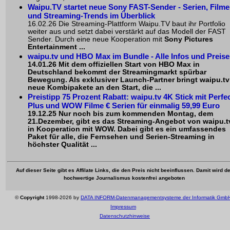
Waipu.TV startet neue Sony FAST-Sender - Serien, Filme
und Streaming-Trends im Überblick
16.02.26 Die Streaming-Plattform Waipu.TV baut ihr Portfolio
weiter aus und setzt dabei verstärkt auf das Modell der FAST
Sender. Durch eine neue Kooperation mit
Sony Pictures
Entertainment ...
waipu.tv und HBO Max im Bundle - Alle Infos und Preise
14.01.26 Mit dem offiziellen Start von HBO Max in
Deutschland bekommt der Streamingmarkt spürbar
Bewegung. Als exklusiver Launch-Partner bringt
waipu.tv
neue Kombipakete an den Start, die ...
Preistipp 75 Prozent Rabatt: waipu.tv 4K Stick mit Perfe
Plus und WOW Filme € Serien für einmalig 59,99 Euro
19.12.25 Nur noch bis zum kommenden Montag, dem
21.Dezember, gibt es das Streaming-Angebot von
waipu.t
in Kooperation mit WOW. Dabei gibt es ein umfassendes
Paket für alle, die
Fernsehen
und Serien-Streaming in
höchster Qualität ...
Auf dieser Seite gibt es Affilate Links, die den Preis nicht beeinflussen. Damit wird de
hochwertige Journalismus kostenfrei angeboten
©
Copyright
1998-2026 by
DATA INFORM-Datenmanagementsysteme der Informatik Gmb
Impressum
Datenschutzhinweise