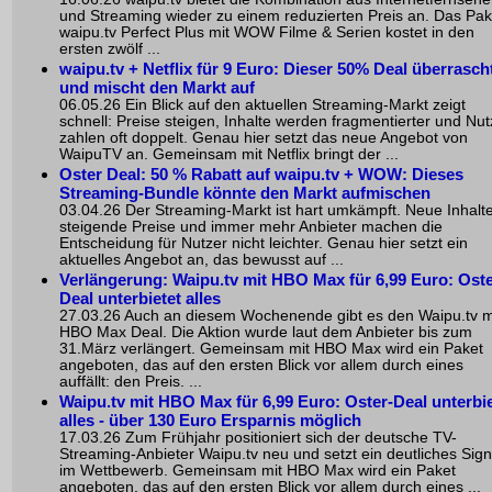
und Streaming wieder zu einem reduzierten Preis an. Das Pak
waipu.tv Perfect Plus mit WOW Filme & Serien kostet in den
ersten zwölf ...
waipu.tv + Netflix für 9 Euro: Dieser 50% Deal überrasch
und mischt den Markt auf
06.05.26 Ein Blick auf den aktuellen Streaming-Markt zeigt
schnell: Preise steigen, Inhalte werden fragmentierter und Nut
zahlen oft doppelt. Genau hier setzt das neue Angebot von
WaipuTV an. Gemeinsam mit Netflix bringt der ...
Oster Deal: 50 % Rabatt auf waipu.tv + WOW: Dieses
Streaming-Bundle könnte den Markt aufmischen
03.04.26 Der Streaming-Markt ist hart umkämpft. Neue Inhalte
steigende Preise und immer mehr Anbieter machen die
Entscheidung für Nutzer nicht leichter. Genau hier setzt ein
aktuelles Angebot an, das bewusst auf ...
Verlängerung:
Waipu.tv mit HBO Max
für 6,99 Euro: Oste
Deal unterbietet alles
27.03.26 Auch an diesem Wochenende gibt es den Waipu.tv m
HBO Max Deal. Die Aktion wurde laut dem Anbieter bis zum
31.März verlängert. Gemeinsam mit HBO Max wird ein Paket
angeboten, das auf den ersten Blick vor allem durch eines
auffällt: den Preis. ...
Waipu.tv mit HBO Max
für 6,99 Euro: Oster-Deal unterbi
alles - über 130 Euro Ersparnis möglich
17.03.26 Zum Frühjahr positioniert sich der deutsche TV-
Streaming-Anbieter Waipu.tv neu und setzt ein deutliches Sign
im Wettbewerb. Gemeinsam mit HBO Max wird ein Paket
angeboten, das auf den ersten Blick vor allem durch eines ...