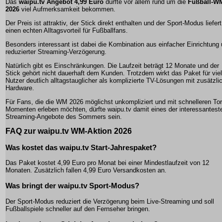
Das
waipu.tv Angebot 4,99 Euro
dürfte vor allem rund um die
Fußball-W
2026
viel Aufmerksamkeit bekommen.
Der Preis ist attraktiv, der Stick direkt enthalten und der Sport-Modus liefert
einen echten Alltagsvorteil für Fußballfans.
Besonders interessant ist dabei die Kombination aus einfacher Einrichtung
reduzierter Streaming-Verzögerung.
Natürlich gibt es Einschränkungen. Die Laufzeit beträgt 12 Monate und der
Stick gehört nicht dauerhaft dem Kunden. Trotzdem wirkt das Paket für vie
Nutzer deutlich alltagstauglicher als komplizierte TV-Lösungen mit zusätzli
Hardware.
Für Fans, die die WM 2026 möglichst unkompliziert und mit schnelleren Tor
Momenten erleben möchten, dürfte waipu.tv damit eines der interessantest
Streaming-Angebote des Sommers sein.
FAQ zur waipu.tv WM-Aktion 2026
Was kostet das waipu.tv Start-Jahrespaket?
Das Paket kostet 4,99 Euro pro Monat bei einer Mindestlaufzeit von 12
Monaten. Zusätzlich fallen 4,99 Euro Versandkosten an.
Was bringt der waipu.tv Sport-Modus?
Der Sport-Modus reduziert die Verzögerung beim Live-Streaming und soll
Fußballspiele schneller auf den Fernseher bringen.