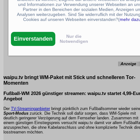
und Informationen zur Verwendung unserer Webseiten an un
Partner in den Bereichen der sozialen Medien, Anzeigen u
Analysen weiterzugeben. Sind Sie widerruflich mit der Nutzun
Cookies auf unseren Webseiten einverstanden?(
mehr daz
Nur die
Einverstanden
Notwendigen
waipu.tv bringt WM-Paket mit Stick und schnelleren Tor-
Momenten
Fußball-WM 2026 günstiger streamen: waipu.tv startet 4,99-Eu
Angebot
Der
TV-Streaminganbieter
bringt pünktlich zum Fußballsommer wieder sein
Sport-Modus
zurück. Die Technik soll dafür sorgen, dass WM-Spiele mit
deutlich geringerer Verzögerung auf dem Fernseher landen. Zusammen mit
einem günstigen Einstiegspreis versucht waipu.tv damit vor allem Fußballf
anzusprechen, die ohne Kabelanschluss und ohne komplizierte Technik dir
losstreamen möchten.