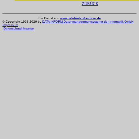
ZURÜCK
Ein Dienst von
www.telefontarifrechner.de
©
Copyright
1998-2026 by
DATA INFORM-Datenmanagementsysteme der Informatik GmbH
Impressum
Datenschutzhinweise