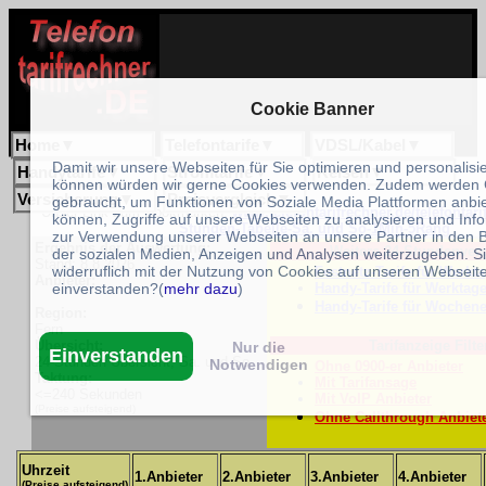
Cookie Banner
Home
▼
Telefontarife
▼
VDSL/Kabel
▼
Damit wir unsere Webseiten für Sie optimieren und personalisi
Handytarife
▼
Stromtarife
▼
Reisen
▼
können würden wir gerne Cookies verwenden. Zudem werden 
Versicherung
▼
Preisvergleich
▼
gebraucht, um Funktionen von Soziale Media Plattformen anbi
Unser Link zum Bookmarken:
www.telefontarifrechner.de/telefontari
können, Zugriffe auf unsere Webseiten zu analysieren und Inf
Stunden-Tabelle-Sa. und So-1Min-5Rang
zur Verwendung unserer Webseiten an unsere Partner in den 
Ergebnis der Auswertung:
Weitere 24-Stundenverg
der sozialen Medien, Anzeigen und Analysen weiterzugeben. S
Stand: 8.8.2026
widerruflich mit der Nutzung von Cookies auf unseren Webseit
Festnetz-Tarife für Werkt
Anbieter:
Handy-Tarife für Werktag
einverstanden?(
mehr dazu
)
Handy-Tarife für Wochene
Region:
Fern
Übersicht:
Tarifanzeige Filte
Nur die
Einverstanden
24-Stunden Übersicht, Sa. und So
Notwendigen
Ohne 0900-er Anbieter
Taktung:
Mit Tarifansage
<=240 Sekunden
Mit VoIP Anbieter
(Preise aufsteigend)
Ohne Callthrough Anbiet
Uhrzeit
1.Anbieter
2.Anbieter
3.Anbieter
4.Anbieter
(Preise aufsteigend)