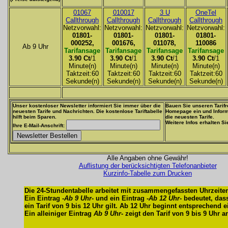
01067
010017
3 U
OneTel
Callthrough
Callthrough
Callthrough
Callthrough
Netzvorwahl:
Netzvorwahl:
Netzvorwahl:
Netzvorwahl:
01801-
01801-
01801-
01801-
000252,
001676,
011078,
110086
Ab 9 Uhr
Tarifansage
Tarifansage
Tarifansage
Tarifansage
3.90 Ct
/1
3.90 Ct
/1
3.90 Ct
/1
3.90 Ct
/1
Minute(n)
Minute(n)
Minute(n)
Minute(n)
Taktzeit:60
Taktzeit:60
Taktzeit:60
Taktzeit:60
Sekunde(n)
Sekunde(n)
Sekunde(n)
Sekunde(n)
Unser kostenloser Newsletter informiert Sie immer über die
Bauen Sie unseren Tarifr
neuesten Tarife und Nachrichten. Die kostenlose Tariftabelle
Homepage ein und Inform
hilft beim Sparen.
die neuesten Tarife.
Weitere Infos erhalten S
Ihre E-Mail-Anschrift:
Alle Angaben ohne Gewähr!
Auflistung der berücksichtigten Telefonanbieter
Kurzinfo-Tabelle zum Drucken
Die 24-Stundentabelle arbeitet mit zusammengefassten Uhrzeite
Ein Eintrag -
Ab 9 Uhr
- und ein Eintrag -
Ab 12 Uhr
- bedeutet, das
ein Tarif von 9 bis 12 Uhr gilt. Ab 12 Uhr beginnt entsprechend ei
Ein alleiniger Eintrag
Ab 9 Uhr
- zeigt den Tarif von 9 bis 9 Uhr a