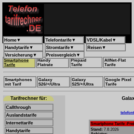
Home
▼
Telefontarife
▼
VDSL/Kabel
▼
Handytarife
▼
Stromtarife
▼
Reisen
▼
Versicherung
▼
Preisvergleich
▼
Smartphone
Handy
Prepaid
AllNet-Flat
Tarife
Flatrate
Tarife
Tarife
Smartphones
Galaxy
Galaxy
Google Pixel
mit Tarif
S26/+/Ultra
S25/+/Ultra
Tarife
Tarifrechner für:
Galax
Callthrough
telefon
Auslandstarife
Internettarife
Smartphone Tarife -Frei
Stand:
7.8.2026
Handytarife
Anbieter: