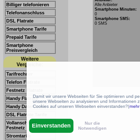
Billiger telefonieren
Alle Anbieter
Smartphone Minuten:
Telefonanschluss
0
Smartphone SMS:
DSL Flatrate
0 SMS
Smartphone Tarife
Prepaid Tarife
Smartphone
Preisvergleich
Weitere
Vergleiche:
Tarifrechner
Telefon Flatrate
Festnetz Flatrate
Damit wir unsere Webseiten für Sie optimieren und p
Handy Flatrate
unsere Webseiten zu analysieren und Informationen z
Cookies auf unseren Webseiten einverstanden?(
mehr
Handy Datentarife
DSL Flatrate Tarife
Vollanschluss
Nur die
Einverstanden
Festnetz
Notwendigen
Stromtarife