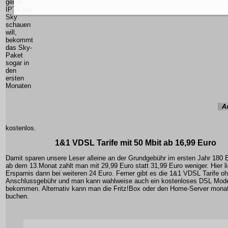
gerne
IPTV mit
Sky
schauen
will,
bekommt
das Sky-
Paket
sogar in
den
ersten
Monaten
kostenlos.
1&1 VDSL Tarife mit 50 Mbit ab 16,99 Euro
Damit sparen unsere Leser alleine an der Grundgebühr im ersten Jahr 180 
ab dem 13.Monat zahlt man mit 29,99 Euro statt 31,99 Euro weniger. Hier li
Ersparnis dann bei weiteren 24 Euro. Ferner gibt es die 1&1 VDSL Tarife o
Anschlussgebühr und man kann wahlweise auch ein kostenloses DSL Mo
bekommen. Alternativ kann man die Fritz!Box oder den Home-Server monat
buchen.