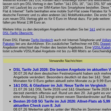
Weiterhin können 1&1 DSL Kunden auch unterwegs surfen und telefonieren.
lassen sich pro DSL-Vertrag in den Tarifen "1&1 DSL 16", "1&1 DSL 50" o
100" mit Laufzeit bis zu vier SIM-Karten fürs Smartphone bestellen. Diese
Flat & Internet" Tarife beinhalten eine mobile Surf-Flat sowie Flatrates für T
deutsche Festnetz und zu allen anderen 1&1 Mobilfunkkunden. Die erste S
zum neuen DSL-Vertrag gibt es für 0 Euro im Monat dazu. Für jede weitere
fallen pro Monat 2,99 Euro an.
Weitere Infos zu den derzeitigen Angeboten erhalten Sie bei
1&1
und in un
DSL-Tarife Übersicht.
Einen DSL Flatrate
Tarife-Vergleich
auch mit Internet-Telephonie und
Vollan
Paketen
bei uns durchführen. Ein zusätzlicher Tarifrechner mit DSL
Doppel-
Angeboten erleichtert das Finden des besten Angebotes. Eine
VDSL/Kabel-
listet schnelle VDSL/Kabel Angebote mit bis zu 400 Mbit/s an Geschwindigk
Verwandte Nachrichten:
DSL Tarife Juli 2026: Die besten Angebote im aktuellen V
30.07.26 Auf dem deutschen Festnetzmarkt haben sich mehr
Angebote verändert. Besonders deutlich ist das bei 1&1: Statt
Monaten für 0 Euro gelten aktuell zehn Monate zu je 9,99 Euro
1&1 DSL & Glasfaser im Juli: Neue Tarife im Vergleich
21.07.26 1&1 DSL Tarife 2026 und 1&1 Glasfaser Tarife 2026 
derzeit ziemlich offensiv auf. Rund um den 20. Juli geht es vo
eine Änderung: 1&1 bringt einen neuen Standardrouter auf Bas
Besten 20 GB 5G Tarife im Juli 2026: Allnet-Flats ab 5,99
aktuellen Check zum 8. Juli
08.07.26 Weiterhin gibt es unter der Woche im Sommer mehr