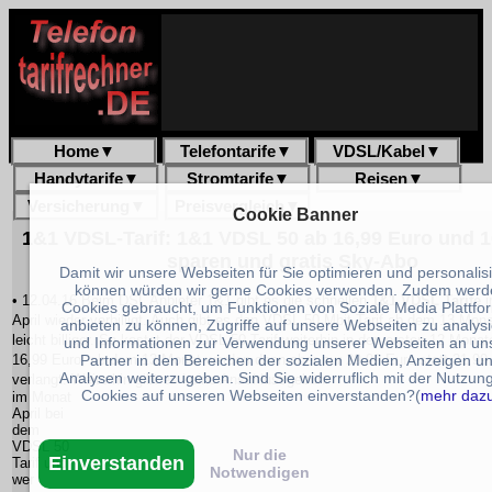
Home
▼
Telefontarife
▼
VDSL/Kabel
▼
Handytarife
▼
Stromtarife
▼
Reisen
▼
Versicherung
▼
Preisvergleich
▼
Cookie Banner
1&1 VDSL-Tarif: 1&1 VDSL 50 ab 16,99 Euro und 
sparen und gratis Sky-Abo
Damit wir unsere Webseiten für Sie optimieren und personalis
können würden wir gerne Cookies verwenden. Zudem werd
• 12.04.16 Beim DSL Anbieter 1&1 gibt es die schnellen
1&1 VDSL Tarife
i
Cookies gebraucht, um Funktionen von Soziale Media Plattfo
April wieder verbilligt. Auch gibt es den VDSL 50 Mbit Tarif ab dem 13.Mon
anbieten zu können, Zugriffe auf unsere Webseiten zu analys
leicht billiger. So kostet der VDSL 50 Tarif weiterhin in den ersten 12 Monate
und Informationen zur Verwendung unserer Webseiten an un
16,99 Euro, ab dem 13.Monat werden dann aber nur 29,99 Euro statt 31,99
Partner in den Bereichen der sozialen Medien, Anzeigen u
Analysen weiterzugeben. Sind Sie widerruflich mit der Nutzun
verlangt. Weiterhin gibt es keine Anschlussgebühr
Cookies auf unseren Webseiten einverstanden?(
mehr daz
im Monat
April bei
dem
VDSL 50
Nur die
Einverstanden
Tarif und
Notwendigen
wer