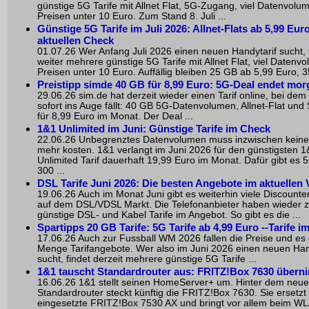
günstige 5G Tarife mit Allnet Flat, 5G-Zugang, viel Datenvolu
Preisen unter 10 Euro. Zum Stand 8. Juli ...
Günstige 5G Tarife im Juli 2026: Allnet-Flats ab 5,99 Eur
aktuellen Check
01.07.26 Wer Anfang Juli 2026 einen neuen Handytarif sucht, 
weiter mehrere günstige 5G Tarife mit Allnet Flat, viel Daten
Preisen unter 10 Euro. Auffällig bleiben 25 GB ab 5,99 Euro, 35
Preistipp simde 40 GB für 8,99 Euro: 5G-Deal endet mo
29.06.26 sim.de hat derzeit wieder einen Tarif online, bei dem
sofort ins Auge fällt: 40 GB 5G-Datenvolumen, Allnet-Flat und
für 8,99 Euro im Monat. Der Deal ...
1&1 Unlimited im Juni: Günstige Tarife im Check
22.06.26 Unbegrenztes Datenvolumen muss inzwischen keine
mehr kosten. 1&1 verlangt im Juni 2026 für den günstigsten 1
Unlimited Tarif dauerhaft 19,99 Euro im Monat. Dafür gibt es 5
300 ...
DSL Tarife Juni 2026: Die besten Angebote im aktuellen 
19.06.26 Auch im Monat Juni gibt es weiterhin viele Discount
auf dem DSL/VDSL Markt. Die Telefonanbieter haben wieder z
günstige DSL- und Kabel Tarife im Angebot. So gibt es die ...
Spartipps 20 GB Tarife: 5G Tarife ab 4,99 Euro --Tarife 
17.06.26 Auch zur Fussball WM 2026 fallen die Preise und es 
Menge Tarifangebote. Wer also im Juni 2026 einen neuen Han
sucht, findet derzeit mehrere günstige 5G Tarife ...
1&1 tauscht Standardrouter aus: FRITZ!Box 7630 übern
16.06.26 1&1 stellt seinen HomeServer+ um. Hinter dem neu
Standardrouter steckt künftig die FRITZ!Box 7630. Sie ersetzt 
eingesetzte FRITZ!Box 7530 AX und bringt vor allem beim W