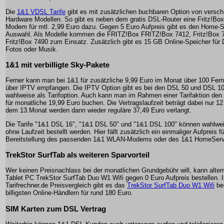
Die
1&1 VDSL Tarife
gibt es mit zusätzlichen buchbaren Option von versc
Hardware Modellen. So gibt es neben dem gratis DSL-Router eine Fritz!B
Modem für mtl. 2,99 Euro dazu. Gegen 5 Euro Aufpreis gibt es den Home-S
Auswahl. Als Modelle kommen die FRITZ!Box FRITZ!Box 7412, Fritz!Box 
Fritz!Box 7490 zum Einsatz. Zusätzlich gibt es 15 GB Online-Speicher für
Fotos oder Musik.
1&1 mit verbilligte Sky-Pakete
Ferner kann man bei 1&1 für zusätzliche 9,99 Euro im Monat über 100 Fer
über IPTV empfangen. Die IPTV Option gibt es bei den DSL 50 und DSL 10
wahlweise als Tarifoption. Auch kann man im Rahmen einer Tarifaktion de
für monatliche 19,99 Euro buchen. Die Vertragslaufzeit beträgt dabei nur 1
dem 13.Monat werden dann wieder reguläre 37,49 Euro verlangt.
Die Tarife "1&1 DSL 16", "1&1 DSL 50" und "1&1 DSL 100" können wahlwe
ohne Laufzeit bestellt werden. Hier fällt zusätzlich ein einmaliger Aufpreis fü
Bereitstellung des passenden 1&1 WLAN-Modems oder des 1&1 HomeServ
TrekStor SurfTab als weiteren Sparvorteil
Wer keinen Preisnachlass bei der monatlichen Grundgebühr will, kann alter
Tablet PC TrekStor SurfTab Duo W1 Wifi gegen 0 Euro Aufpreis bestellen. 
Tarifrechner.de Preisvergleich gibt es das
TrekStor SurfTab Duo W1 Wifi
be
billigsten Online-Händlern für rund 180 Euro.
SIM Karten zum DSL Vertrag