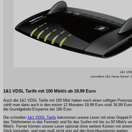
1&1 VDSL
schnellem 1&1 Home Server -
1&1 VDSL Tarife mit 100 Mbit/s ab 19,99 Euro
Auch die 1&1 VDSL Tarife mit 100 Mbit haben noch einen saftigen Preisnac
zahlt man dann auch in den ersten 12 Monaten 19,99 Euro statt 34,99 Euro,
die Grundgebühr-Ersparnis bei 180 Euro.
Die schnellen
1&1 VDSL Tarife
bekommen unsere Leser mit einer Doppel-Fla
das Telefonieren in das Festnetz und für das Surfen mit bis zu 50 Mbit/s u
Mbit/s. Ferner können unsere Leser optional ohne weitere Kosten mit ein
Stick lossurfen, und man muß nicht erst auf den Anschlusstermin warten.