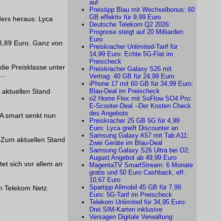
auf
Preistipp Blau mit Wechselbonus: 60
GB effektiv für 9,99 Euro
ders heraus: Lyca
Deutsche Telekom Q2 2026:
Prognose steigt auf 20 Milliarden
Euro
58,89 Euro. Ganz von
Preiskracher Unlimited-Tarif für
14,99 Euro: Echte 5G-Flat im
Preischeck
die Preisklasse unter
Preiskracher Galaxy S26 mit
..
Vertrag: 40 GB für 24,99 Euro
iPhone 17 mit 60 GB für 34,99 Euro:
Blau-Deal im Preischeck
 aktuellen Stand
o2 Home Flex mit SoFlow SO4 Pro:
E-Scooter-Deal --Der Kosten Check
des Angebots
KA smart senkt nun
Preiskracher 25 GB 5G für 4,99
Euro: Lyca greift Discounter an
Samsung Galaxy A57 mit Tab A11:
. Zum aktuellen Stand
Zwei Geräte im Blau-Deal
Samsung Galaxy S26 Ultra bei O2:
August Angebot ab 49,99 Euro
et sich vor allem an
MagentaTV SmartStream: 6 Monate
gratis und 50 Euro Cashback, eff.
10,67 Euro
Spartipp Allmobil 45 GB für 7,99
m Telekom Netz.
Euro: 5G-Tarif im Preischeck
Telekom Unlimited für 34,95 Euro:
Drei SIM-Karten inklusive
Versagen Digitale Verwaltung: