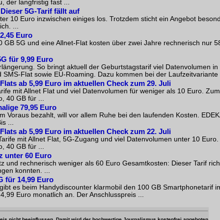
der langfristig fast ...
ieser 5G-Tarif fällt auf
ter 10 Euro inzwischen einiges los. Trotzdem sticht ein Angebot beson
h. ...
 2,45 Euro
20 GB 5G und eine Allnet-Flat kosten über zwei Jahre rechnerisch nur 
G für 9,99 Euro
längerung. So bringt aktuell der Geburtstagstarif viel Datenvolumen in 
und SMS-Flat sowie EU-Roaming. Dazu kommen bei der Laufzeitvariante .
-Flats ab 5,99 Euro im aktuellen Check zum 29. Juli
ife mit Allnet Flat und viel Datenvolumen für weniger als 10 Euro. Zum
, 40 GB für ...
alige 79,95 Euro
 im Voraus bezahlt, will vor allem Ruhe bei den laufenden Kosten. EDE
s ...
-Flats ab 5,99 Euro im aktuellen Check zum 22. Juli
Tarife mit Allnet Flat, 5G-Zugang und viel Datenvolumen unter 10 Euro
, 40 GB für ...
z unter 60 Euro
z und rechnerisch weniger als 60 Euro Gesamtkosten: Dieser Tarif richt
ngen konnten. ...
 für 14,99 Euro
 gibt es beim Handydiscounter klarmobil den 100 GB Smartphonetarif i
 14,99 Euro monatlich an. Der Anschlusspreis ...
 Preis nicht beeinflussen. Damit wird der hochwertige Journalismus kostenfrei angeboten