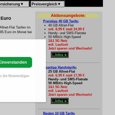
ersicherung
▼
Preisvergleich
▼
Aktionsangebote:
 Euro
Preistipp 40 GB Tarife:
40 GB Allnet-Flat
llnet-Flat Tarifen im
mtl. 8,99 € statt 24,99 €
9,95 Euro im Monat bei
Handy- und SMS-Flatrate
50 MBit/s High-Speed
1&1 5G Netz
mtl. Laufzeit
Jetzt sparen und Wechseln!
...Infos ►
Einverstanden
Spartipp Handytarife:
25 GB Allnet-Flat
mtl. 6,99 € statt 17,99 €
r die Notwendigen
Handy- und SMS-Flatrate
50 MBit/s High-Speed
1&1 5G Netz
mtl. Laufzeit
Jetzt sparen und Wechseln!
...Infos ►
Besten 10 GB Tarife: