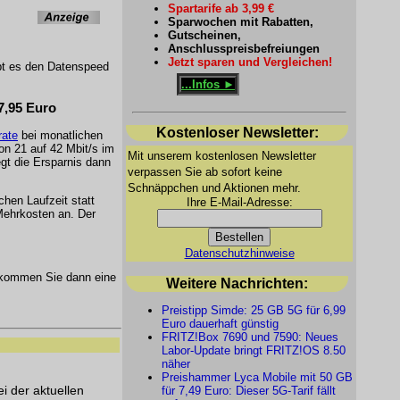
Spartarife ab 3,99 €
Sparwochen mit Rabatten,
Gutscheinen,
Anschlusspreisbefreiungen
Jetzt sparen und Vergleichen!
gibt es den Datenspeed
...Infos ►
7,95 Euro
Kostenloser Newsletter:
rate
bei monatlichen
on 21 auf 42 Mbit/s im
Mit unserem kostenlosen Newsletter
egt die Ersparnis dann
verpassen Sie ab sofort keine
Schnäppchen und Aktionen mehr.
chen Laufzeit statt
Ihre E-Mail-Adresse:
Mehrkosten an. Der
Datenschutzhinweise
kommen Sie dann eine
Weitere Nachrichten:
Preistipp Simde: 25 GB 5G für 6,99
Euro dauerhaft günstig
FRITZ!Box 7690 und 7590: Neues
Labor-Update bringt FRITZ!OS 8.50
näher
Preishammer Lyca Mobile mit 50 GB
i der aktuellen
für 7,49 Euro: Dieser 5G-Tarif fällt