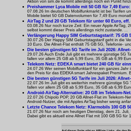
Aktion von sim.de kommt allerdings noch ein Punkt hinzu, 
Preishammer Lyca Mobile mit 50 GB für 7,49 Euro: D
07.08.26 Im deutschen Mobilfunkmarkt ist bei Tarifen un
Mobile bietet 50 GB Datenvolumen für 7,49 Euro monatlic
AirTag 2 und 20 GB Telekom für unter 60 Euro, eff.
03.08.26 Nur noch kurze Zeit: Ein neuer Apple AirTag, 
selbst kommt dieser Preis allerdings nicht zustande. ...
Verlängerung Happy SIM Geburtstagstarif: 75 GB 5
30.07.26 Der Happy SIM Geburtstagstarif geht in die Ver
10 Euro. Die Allnet-Flat enthält 75 GB 5G, Telefonie- 
Die besten günstigen 5G Tarife im Juli 2026: Allnet
29.07.26 Auch Ende Juli gibt es mehrere günstige 5G Tar
fallen vor allem 25 GB ab 5,99 Euro, 35 GB ab 6,99 Euro
Telekom Netz: EDEKA smart bietet 240 GB für einm
24.07.26 Wer seinen Mobilfunktarif für ein ganzes Jahr
den Preis für das EDEKA smart Jahrespaket Premium. Bi
Die besten günstigen 5G Tarife im Juli 2026: Allnet
22.07.26 Im Juli gibt es weiterhin mehrere günstige 5G 
fallen vor allem 25 GB ab 5,99 Euro, 35 GB ab 6,99 Euro
Android-AirTag-Alternative: 20 GB im Telekom-Net
22.07.26 Chipolo POP, 20 GB Allnet-Flat im Telekom-Net
Android-Nutzer, die mit Apples AirTag bisher wenig anfa
Letzte Chance Telekom Netz: Klarmobils 100 GB 5G
21.07.26 Nur noch am heutigen Dienstag, dem 21. Juli,
Dabei gibt es aktuell eine Allnet Flat mit 100 GB 5G für
Auf dieser Seite gibt es Affilate Links, die den