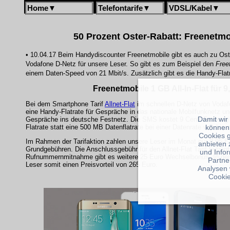
Home
▼
Telefontarife
▼
VDSL/Kabel
▼
50 Prozent Oster-Rabatt: Freenetmob
• 10.04.17 Beim Handydiscounter Freenetmobile gibt es auch zu Oster
Vodafone D-Netz für unsere Leser. So gibt es zum Beispiel den
Free
einem Daten-Speed von 21 Mbit/s. Zusätzlich gibt es die Handy-Fla
Freenetmobile 1 GB All-In-Flat für 9
Bei dem Smartphone Tarif
Allnet-Flat
im schnellen D-Netz von Voda
eine Handy-Flatrate für Gespräche in das nationale Mobilfunknetz und
Damit wir
Gespräche ins deutsche Festnetz. Die SMS kostet 9 Cent. Ferner gi
Flatrate statt eine 500 MB Datenflatrate bei einer Datenrate von bis 
können
Cookies 
Im Rahmen der Tarifaktion zahlen unsere Leser im Monat nur 9,95 Eu
anbieten 
Grundgebühren. Die Anschlussgebühr für den Allnet-Flat Tarif beträgt
und Info
Rufnummernmitnahme gibt es weitere 25 Euro Wechselbonus. In 
Partne
Leser somit einen Preisvorteil von 265 Euro.
Analysen 
Cookie