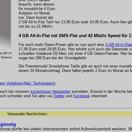
braucht, kann dieses
für monatliche 4 Euro
Aufpreis im Monat
tun. Dann kostet der
2 GB All-In-Flat Tarif nur 13,95 Euro statt 24,95 Euro. Auch hier 
mit bis zu 21 Mbit/s.
4 GB All-In-Flat mit SMS-Flat und 42 Mbit/s Speed für 1
Für noch mehr Daten-Power gibt es nun auch eine
4 GB All-In-Flat
17,95 Euro statt 29,95 Euro. Hier erhöht sich auch die Datenrate v
schnellen Vodafone D2-Netz mit einer 4 GB Daten-Flatrate. Hier li
 gibt es
sogar bei 288 Euro bei der Grundgebühr.
: Telekom
Die Freenetmobil Smartphone Tarife gibt es auch mit einer monatli
einem 24 Monatsvertrag. Dann fallen jeweils 2 Euro im Monat an 
rem Vodafone-Netz Tarifvergleich
.
 auch bei unserem
kostenlosen Newsletter
anmelden. Einmal in der Woche be
och schneller sind Sie aber via
Twitter
und
Facebook
informiert.
Verwandte Nachrichten:
 günstig
onat dürfte bei vielen Interessenten sofort Aufmerksamkeit wecken. Be