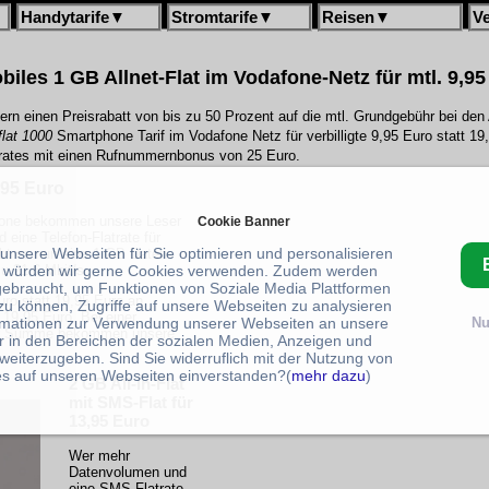
Handytarife
▼
Stromtarife
▼
Reisen
▼
V
iles 1 GB Allnet-Flat im Vodafone-Netz für mtl. 9,95
n einen Preisrabatt von bis zu 50 Prozent auf die mtl. Grundgebühr bei den A
flat 1000
Smartphone Tarif im Vodafone Netz für verbilligte 9,95 Euro statt 1
trates mit einen Rufnummernbonus von 25 Euro.
,95 Euro
fone bekommen unsere Leser
Cookie Banner
 eine Telefon-Flatrate für
 unsere Webseiten für Sie optimieren und personalisieren
bt es nun eine 1 GB Daten-
zu 21,6 Mbit/s.
 würden wir gerne Cookies verwenden. Zudem werden
gebraucht, um Funktionen von Soziale Media Plattformen
ro statt 19,95 Euro an
zu können, Zugriffe auf unsere Webseiten zu analysieren
 19,95 Euro. Bei einer
rmationen zur Verwendung unserer Webseiten an unsere
Nu
der Summe bekommen unsere
r in den Bereichen der sozialen Medien, Anzeigen und
weiterzugeben. Sind Sie widerruflich mit der Nutzung von
s auf unseren Webseiten einverstanden?(
mehr dazu
)
2 GB All-In-Flat
mit SMS-Flat für
13,95 Euro
Wer mehr
Datenvolumen und
eine SMS-Flatrate