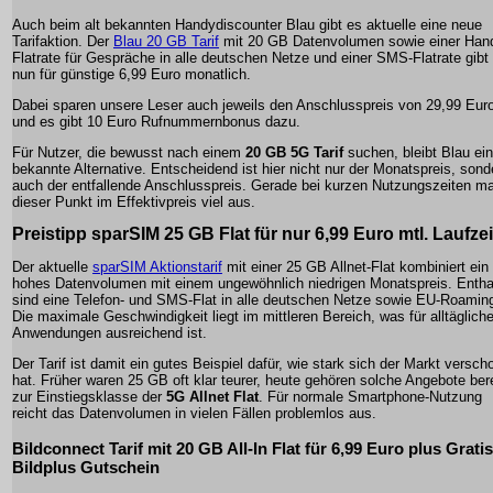
Auch beim alt bekannten Handydiscounter Blau gibt es aktuelle eine neue
Tarifaktion. Der
Blau 20 GB Tarif
mit 20 GB Datenvolumen sowie einer Han
Flatrate für Gespräche in alle deutschen Netze und einer SMS-Flatrate gibt
nun für günstige 6,99 Euro monatlich.
Dabei sparen unsere Leser auch jeweils den Anschlusspreis von 29,99 Eur
und es gibt 10 Euro Rufnummernbonus dazu.
Für Nutzer, die bewusst nach einem
20 GB 5G Tarif
suchen, bleibt Blau ei
bekannte Alternative. Entscheidend ist hier nicht nur der Monatspreis, sond
auch der entfallende Anschlusspreis. Gerade bei kurzen Nutzungszeiten m
dieser Punkt im Effektivpreis viel aus.
Preistipp sparSIM 25 GB Flat für nur 6,99 Euro mtl. Laufzei
Der aktuelle
sparSIM Aktionstarif
mit einer 25 GB Allnet-Flat kombiniert ein
hohes Datenvolumen mit einem ungewöhnlich niedrigen Monatspreis. Entha
sind eine Telefon- und SMS-Flat in alle deutschen Netze sowie EU-Roamin
Die maximale Geschwindigkeit liegt im mittleren Bereich, was für alltäglich
Anwendungen ausreichend ist.
Der Tarif ist damit ein gutes Beispiel dafür, wie stark sich der Markt versc
hat. Früher waren 25 GB oft klar teurer, heute gehören solche Angebote ber
zur Einstiegsklasse der
5G Allnet Flat
. Für normale Smartphone-Nutzung
reicht das Datenvolumen in vielen Fällen problemlos aus.
Bildconnect Tarif mit 20 GB All-In Flat für 6,99 Euro plus Gratis
Bildplus Gutschein