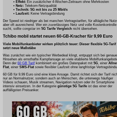
•
Effekt:
Ein zusätzlicher 4-Wochen-Zeitraum ohne Mehrkosten
•
Netz:
Telekom-Netzqualität
•
Technik:
5G mit bis zu 25 Mbit/s
•
Laufzeit:
Keine Vertragsbindung
Der Speed ist niedriger als bei manchen Vertragstarifen, für alltägliche Nut
aber oft ausreichend. Wer ein zuverlässiges Netz und volle Kostenkontrolle
sucht, sollte congstar im
5G Tarife Vergleich
nicht übersehen.
Tchibo mobil startet neuen 60-GB-Kracher für 9,99 Euro
Viele Mobilfunkanbieter wirken plötzlich teuer: Dieser flexible 5G-Tarif
setzt neue Maßstäbe
Was zunächst wie ein typischer Werbedeal klingt, entpuppt sich bei genau
Hinsehen als ernsthafte Kampfansage an viele etablierte Mobilfunkangebot
Denn der
60 GB Tarif
kombiniert ein großes Datenpaket mit
5G
, einer
Allne
Flat
, einer
SMS-Flat
sowie flexibler Laufzeit ohne langfristige Vertragsbind
60 GB für 9,99 Euro sind eine klare Ansage. Damit richtet sich der Tarif nic
nur an Normalnutzer, sondern auch an Menschen, die unterwegs häufiger
Videos schauen, Musik streamen, Navigation nutzen oder ihr Smartphone
intensiv einsetzen. In der Kategorie
günstige 5G Tarife
ist das einer der
auffälligsten Preisanker.