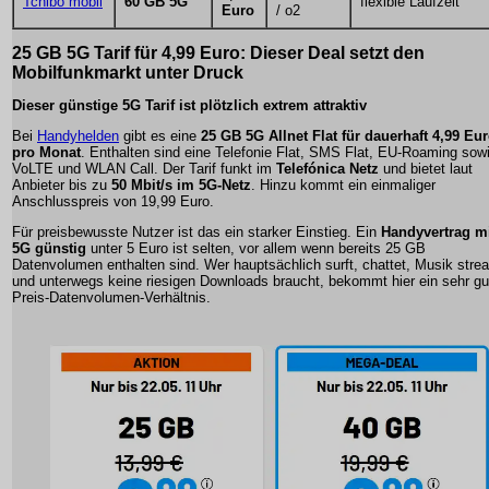
Tchibo mobil
60 GB 5G
flexible Laufzeit
Euro
/ o2
25 GB 5G Tarif für 4,99 Euro: Dieser Deal setzt den
Mobilfunkmarkt unter Druck
Dieser günstige 5G Tarif ist plötzlich extrem attraktiv
Bei
Handyhelden
gibt es eine
25 GB 5G Allnet Flat für dauerhaft 4,99 Eu
pro Monat
. Enthalten sind eine Telefonie Flat, SMS Flat, EU-Roaming sow
VoLTE und WLAN Call. Der Tarif funkt im
Telefónica Netz
und bietet laut
Anbieter bis zu
50 Mbit/s im 5G-Netz
. Hinzu kommt ein einmaliger
Anschlusspreis von 19,99 Euro.
Für preisbewusste Nutzer ist das ein starker Einstieg. Ein
Handyvertrag m
5G günstig
unter 5 Euro ist selten, vor allem wenn bereits 25 GB
Datenvolumen enthalten sind. Wer hauptsächlich surft, chattet, Musik stre
und unterwegs keine riesigen Downloads braucht, bekommt hier ein sehr gu
Preis-Datenvolumen-Verhältnis.