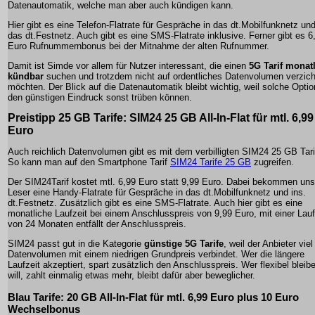
Datenautomatik, welche man aber auch kündigen kann.
Hier gibt es eine Telefon-Flatrate für Gespräche in das dt.Mobilfunknetz und
das dt.Festnetz. Auch gibt es eine SMS-Flatrate inklusive. Ferner gibt es 6
Euro Rufnummernbonus bei der Mitnahme der alten Rufnummer.
Damit ist Simde vor allem für Nutzer interessant, die einen
5G Tarif monat
kündbar
suchen und trotzdem nicht auf ordentliches Datenvolumen verzic
möchten. Der Blick auf die Datenautomatik bleibt wichtig, weil solche Opti
den günstigen Eindruck sonst trüben können.
Preistipp 25 GB Tarife: SIM24 25 GB All-In-Flat für mtl. 6,99
Euro
Auch reichlich Datenvolumen gibt es mit dem verbilligten SIM24 25 GB Tari
So kann man auf den Smartphone Tarif
SIM24 Tarife 25 GB
zugreifen.
Der SIM24Tarif kostet mtl. 6,99 Euro statt 9,99 Euro. Dabei bekommen uns
Leser eine Handy-Flatrate für Gespräche in das dt.Mobilfunknetz und ins.
dt.Festnetz. Zusätzlich gibt es eine SMS-Flatrate. Auch hier gibt es eine
monatliche Laufzeit bei einem Anschlusspreis von 9,99 Euro, mit einer Lauf
von 24 Monaten entfällt der Anschlusspreis.
SIM24 passt gut in die Kategorie
günstige 5G Tarife
, weil der Anbieter viel
Datenvolumen mit einem niedrigen Grundpreis verbindet. Wer die längere
Laufzeit akzeptiert, spart zusätzlich den Anschlusspreis. Wer flexibel bleib
will, zahlt einmalig etwas mehr, bleibt dafür aber beweglicher.
Blau Tarife: 20 GB All-In-Flat für mtl. 6,99 Euro plus 10 Euro
Wechselbonus