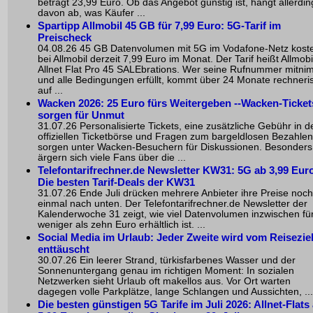
beträgt 23,99 Euro. Ob das Angebot günstig ist, hängt allerdin
davon ab, was Käufer ...
Spartipp Allmobil 45 GB für 7,99 Euro: 5G-Tarif im
Preischeck
04.08.26 45 GB Datenvolumen mit 5G im Vodafone-Netz kost
bei Allmobil derzeit 7,99 Euro im Monat. Der Tarif heißt Allmobi
Allnet Flat Pro 45 SALEbrations. Wer seine Rufnummer mitni
und alle Bedingungen erfüllt, kommt über 24 Monate rechneri
auf ...
Wacken 2026: 25 Euro fürs Weitergeben --Wacken-Ticket
sorgen für Unmut
31.07.26 Personalisierte Tickets, eine zusätzliche Gebühr in d
offiziellen Ticketbörse und Fragen zum bargeldlosen Bezahlen
sorgen unter Wacken-Besuchern für Diskussionen. Besonders
ärgern sich viele Fans über die ...
Telefontarifrechner.de Newsletter KW31: 5G ab 3,99 Euro
Die besten Tarif-Deals der KW31
31.07.26 Ende Juli drücken mehrere Anbieter ihre Preise noch
einmal nach unten. Der Telefontarifrechner.de Newsletter der
Kalenderwoche 31 zeigt, wie viel Datenvolumen inzwischen fü
weniger als zehn Euro erhältlich ist. ...
Social Media im Urlaub: Jeder Zweite wird vom Reisezie
enttäuscht
30.07.26 Ein leerer Strand, türkisfarbenes Wasser und der
Sonnenuntergang genau im richtigen Moment: In sozialen
Netzwerken sieht Urlaub oft makellos aus. Vor Ort warten
dagegen volle Parkplätze, lange Schlangen und Aussichten, ...
Die besten günstigen 5G Tarife im Juli 2026: Allnet-Flats