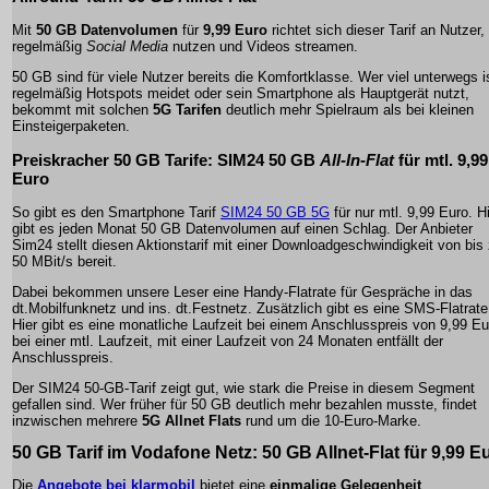
Mit
50 GB Datenvolumen
für
9,99 Euro
richtet sich dieser Tarif an Nutzer,
regelmäßig
Social Media
nutzen und
Videos streamen
.
50 GB sind für viele Nutzer bereits die Komfortklasse. Wer viel unterwegs i
regelmäßig Hotspots meidet oder sein Smartphone als Hauptgerät nutzt,
bekommt mit solchen
5G Tarifen
deutlich mehr Spielraum als bei kleinen
Einsteigerpaketen.
Preiskracher
50 GB Tarife
: SIM24 50 GB
All-In-Flat
für mtl.
9,99
Euro
So gibt es den Smartphone Tarif
SIM24 50 GB 5G
für nur mtl. 9,99 Euro. H
gibt es jeden Monat 50 GB Datenvolumen auf einen Schlag. Der Anbieter
Sim24 stellt diesen Aktionstarif mit einer Downloadgeschwindigkeit von bis
50 MBit/s bereit.
Dabei bekommen unsere Leser eine Handy-Flatrate für Gespräche in das
dt.Mobilfunknetz und ins. dt.Festnetz. Zusätzlich gibt es eine SMS-Flatrate
Hier gibt es eine monatliche Laufzeit bei einem Anschlusspreis von 9,99 Eu
bei einer mtl. Laufzeit, mit einer Laufzeit von 24 Monaten entfällt der
Anschlusspreis.
Der SIM24 50-GB-Tarif zeigt gut, wie stark die Preise in diesem Segment
gefallen sind. Wer früher für 50 GB deutlich mehr bezahlen musste, findet
inzwischen mehrere
5G Allnet Flats
rund um die 10-Euro-Marke.
50 GB Tarif im Vodafone Netz: 50 GB Allnet-Flat für 9,99 E
Die
Angebote bei klarmobil
bietet eine
einmalige Gelegenheit
,