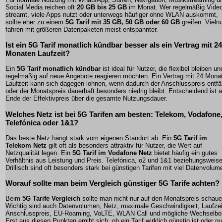
Social Media reichen oft
20 GB bis 25 GB
im Monat. Wer regelmäßig Vide
streamt, viele Apps nutzt oder unterwegs häufiger ohne WLAN auskommt,
sollte eher zu einem
5G Tarif mit 35 GB, 50 GB oder 60 GB
greifen. Vieln
fahren mit größeren Datenpaketen meist entspannter.
Ist ein 5G Tarif monatlich kündbar besser als ein Vertrag mit 24
Monaten Laufzeit?
Ein
5G Tarif monatlich kündbar
ist ideal für Nutzer, die flexibel bleiben un
regelmäßig auf neue Angebote reagieren möchten. Ein Vertrag mit 24 Mona
Laufzeit kann sich dagegen lohnen, wenn dadurch der Anschlusspreis entfäl
oder der Monatspreis dauerhaft besonders niedrig bleibt. Entscheidend ist 
Ende der Effektivpreis über die gesamte Nutzungsdauer.
Welches Netz ist bei 5G Tarifen am besten: Telekom, Vodafone
Telefónica oder 1&1?
Das beste Netz hängt stark vom eigenen Standort ab. Ein
5G Tarif im
Telekom Netz
gilt oft als besonders attraktiv für Nutzer, die Wert auf
Netzqualität legen. Ein
5G Tarif im Vodafone Netz
bietet häufig ein gutes
Verhältnis aus Leistung und Preis. Telefónica, o2 und 1&1 beziehungsweis
Drillisch sind oft besonders stark bei günstigen Tarifen mit viel Datenvolum
Worauf sollte man beim Vergleich günstiger 5G Tarife achten?
Beim
5G Tarife Vergleich
sollte man nicht nur auf den Monatspreis schaue
Wichtig sind auch Datenvolumen, Netz, maximale Geschwindigkeit, Laufzei
Anschlusspreis, EU-Roaming, VoLTE, WLAN Call und mögliche Wechselbo
Erst aus diesen Punkten ergibt sich, ob ein Tarif wirklich günstig ist oder nu