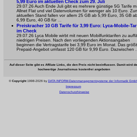
5,99 Euro im aktuellen Check zum 29. Juli
29.07.26 Auch Ende Juli gibt es mehrere günstige 5G Tarife mi
Allnet Flat und viel Datenvolumen für weniger als 10 Euro. Zu
aktuellen Stand fallen vor allem 25 GB ab 5,99 Euro, 35 GB a
6,99 Euro, 40 GB für ...
Preiskracher 10 GB Tarife für 3,99 Euro: Lyca-Mobile-Tar
im Check
29.07.26 Lyca Mobile wirbt mit neuen Mobilfunktarifen zu auffä
niedrigen Preisen. Nach den vorliegenden Aktionsangaben
beginnen die Vertragstarife bei 3,99 Euro im Monat. Das größ
Prepaid-Angebot umfasst 120 GB für 9,99 Euro. Dazwischen ..
Auf dieser Seite gibt es Affilate Links, die den Preis nicht beeinflussen. Damit wird de
hochwertige Journalismus kostenfrei angeboten
©
Copyright
1998-2026 by
DATA INFORM-Datenmanagementsysteme der Informatik Gmb
Impressum
Datenschutzhinweise