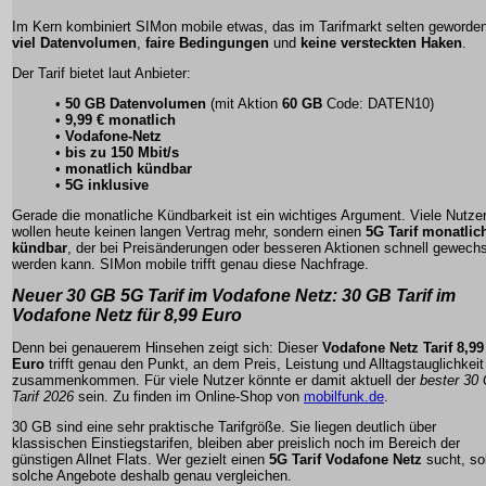
Im Kern kombiniert SIMon mobile etwas, das im Tarifmarkt selten geworden
viel Datenvolumen
,
faire Bedingungen
und
keine versteckten Haken
.
Der Tarif bietet laut Anbieter:
•
50 GB Datenvolumen
(mit Aktion
60 GB
Code: DATEN10)
•
9,99 € monatlich
•
Vodafone-Netz
•
bis zu 150 Mbit/s
•
monatlich kündbar
•
5G inklusive
Gerade die monatliche Kündbarkeit ist ein wichtiges Argument. Viele Nutze
wollen heute keinen langen Vertrag mehr, sondern einen
5G Tarif monatlic
kündbar
, der bei Preisänderungen oder besseren Aktionen schnell gewechs
werden kann. SIMon mobile trifft genau diese Nachfrage.
Neuer 30 GB 5G Tarif im Vodafone Netz: 30 GB Tarif im
Vodafone Netz für 8,99 Euro
Denn bei genauerem Hinsehen zeigt sich: Dieser
Vodafone Netz Tarif 8,99
Euro
trifft genau den Punkt, an dem Preis, Leistung und Alltagstauglichkeit
zusammenkommen. Für viele Nutzer könnte er damit aktuell der
bester 30
Tarif 2026
sein. Zu finden im Online-Shop von
mobilfunk.de
.
30 GB sind eine sehr praktische Tarifgröße. Sie liegen deutlich über
klassischen Einstiegstarifen, bleiben aber preislich noch im Bereich der
günstigen Allnet Flats. Wer gezielt einen
5G Tarif Vodafone Netz
sucht, sol
solche Angebote deshalb genau vergleichen.