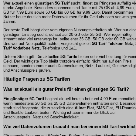
Wer aktuell einen
günstigen 5G Tarif
sucht, findet zu Pfingsten auffällig vi
starke Angebote. Besonders spannend sind Tarife mit 25 GB ab 4,99 Euro,
GB für 7,99 Euro sowie 50 GB bis 60 GB für 9,99 Euro. Damit bekommen
Nutzer heute deutlich mehr Datenvolumen für ihr Geld als noch vor wenigen
Jahren.
Der beste Tarif hängt aber vom eigenen Nutzungsverhalten ab. Wer nur ein
günstigen Einstieg sucht, schaut auf 20 GB oder 25 GB. Wer regelmäßig
streamt oder viel unterwegs ist, sollte eher 35 GB, 50 GB oder 60 GB wähl
Und wer auf Netzqualität achtet, vergleicht gezielt
5G Tarif Telekom Netz
,
Tarif Vodafone Netz
, Telefónica und 1&1.
Unterm Strich gilt: Die aktuellen
5G Tarife
bieten sehr viel Leistung für wen
Geld. Der wichtigste Tipp bleibt trotzdem einfach: Nicht nur auf den Preis
schauen, sondern immer auch Datenvolumen, Netz, Laufzeit, Geschwindigk
und Anschlusspreis prüfen.
Häufige Fragen zu 5G Tarifen
Was ist aktuell ein guter Preis für einen günstigen 5G Tarif?
Ein
günstiger 5G Tarif
beginnt aktuell bereits bei rund 4,99 Euro monatlich
wenn mindestens 20 GB bis 25 GB Datenvolumen enthalten sind. Besonde
stark sind Angebote, die zusätzlich eine
Allnet Flat
, SMS-Flat, EU-Roamin
und flexible Laufzeit bieten. Wichtig ist aber immer der Blick auf
Anschlusspreis, Netz und Geschwindigkeit.
Wie viel Datenvolumen braucht man bei einem 5G Tarif wirklic
Für normale Nutzung mit WhatsApp, Surfen, Navigation, Musikstreaming u