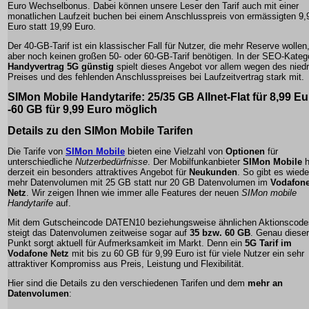
Euro Wechselbonus. Dabei können unsere Leser den Tarif auch mit einer
monatlichen Laufzeit buchen bei einem Anschlusspreis von ermässigten 9,
Euro statt 19,99 Euro.
Der 40-GB-Tarif ist ein klassischer Fall für Nutzer, die mehr Reserve wollen
aber noch keinen großen 50- oder 60-GB-Tarif benötigen. In der SEO-Kateg
Handyvertrag 5G günstig
spielt dieses Angebot vor allem wegen des niedr
Preises und des fehlenden Anschlusspreises bei Laufzeitvertrag stark mit.
SIMon Mobile Handytarife: 25/35 GB Allnet-Flat für 8,99 Eu
-
60 GB für 9,99 Euro
möglich
Details zu den SIMon Mobile Tarifen
Die Tarife von
SIMon Mobile
bieten eine Vielzahl von
Optionen
für
unterschiedliche
Nutzerbedürfnisse
. Der Mobilfunkanbieter
SIMon Mobile
h
derzeit ein besonders attraktives Angebot für
Neukunden
. So gibt es wiede
mehr Datenvolumen mit 25 GB statt nur 20 GB Datenvolumen im
Vodafone
Netz
. Wir zeigen Ihnen wie immer alle Features der neuen
SIMon mobile
Handytarife
auf.
Mit dem Gutscheincode DATEN10 beziehungsweise ähnlichen Aktionscode
steigt das Datenvolumen zeitweise sogar auf
35 bzw. 60 GB
. Genau dieser
Punkt sorgt aktuell für Aufmerksamkeit im Markt. Denn ein
5G Tarif im
Vodafone Netz
mit bis zu 60 GB für 9,99 Euro ist für viele Nutzer ein sehr
attraktiver Kompromiss aus Preis, Leistung und Flexibilität.
Hier sind die Details zu den verschiedenen Tarifen und dem
mehr an
Datenvolumen
: