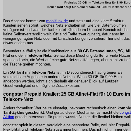
Preistipp 30 GB im Telekom-Netz für 9,99 Euro
Neuer Tarif sorgt für Aufmerksamkeit
-Bild: © Tarifrechner.d
Das Angebot kommt von
mobilfunk.de
und setzt auf eine klare Struktur.
Kunden sehen sofort, welches Netz enthalten ist, wie viel Datenvolumen
verfügbar ist und was der Tarif kostet. Gerade im Discount-Bereich ist das
keine Selbstverständlichkeit. Oft sind Tarife zwar günstig, dafür aber im
weniger gefragten Netz oder mit Einschränkungen versehen. Hier sieht das 
etwas anders aus.
Besonders auffällig ist die Kombination aus
30 GB Datenvolumen
,
5G
,
All
Flat
und dem
Telekom Netz
. Genau diese Mischung dürfte für viele Nutzer
spannend sein, die Wert auf eine gute Netzqualität legen, aber nicht zu tief 
die Tasche greifen möchten.
Ein
5G Tarif im Telekom Netz
ist im Discountbereich häufig teurer als
vergleichbare Angebote in anderen Netzen. Wenn 30 GB für 9,99 Euro
angeboten werden, lohnt sich deshalb ein genauer Blick auf Laufzeit,
Geschwindigkeit und mögliche Zusatzkosten.
congstar Prepaid Knaller: 25 GB Allnet-Flat für 10 Euro im
Telekom-Netz
Anders formuliert: Wer heute einsteigt, bekommt rechnerisch einen
komple
Tarif-Zyklus geschenkt
. Und genau dieser Mechanismus macht die
congst
Aktion
gerade interessant für preisbewusste Nutzer, die flexibel bleiben woll
congstar spielt in diesem Vergleich eine besondere Rolle, weil hier Prepaid-
Flexibilität und Telekom-Netz zusammenkommen. Das ist nicht immer der