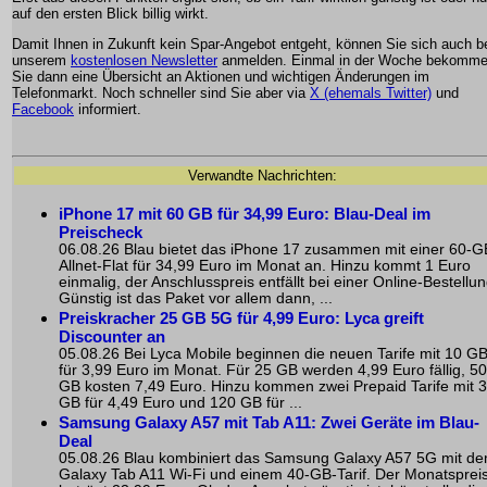
auf den ersten Blick billig wirkt.
Damit Ihnen in Zukunft kein Spar-Angebot entgeht, können Sie sich auch b
unserem
kostenlosen Newsletter
anmelden. Einmal in der Woche bekomm
Sie dann eine Übersicht an Aktionen und wichtigen Änderungen im
Telefonmarkt. Noch schneller sind Sie aber via
X (ehemals Twitter)
und
Facebook
informiert.
Verwandte Nachrichten:
iPhone 17 mit 60 GB für 34,99 Euro: Blau-Deal im
Preischeck
06.08.26 Blau bietet das iPhone 17 zusammen mit einer 60-G
Allnet-Flat für 34,99 Euro im Monat an. Hinzu kommt 1 Euro
einmalig, der Anschlusspreis entfällt bei einer Online-Bestellun
Günstig ist das Paket vor allem dann, ...
Preiskracher 25 GB 5G für 4,99 Euro: Lyca greift
Discounter an
05.08.26 Bei Lyca Mobile beginnen die neuen Tarife mit 10 G
für 3,99 Euro im Monat. Für 25 GB werden 4,99 Euro fällig, 50
GB kosten 7,49 Euro. Hinzu kommen zwei Prepaid Tarife mit 
GB für 4,49 Euro und 120 GB für ...
Samsung Galaxy A57 mit Tab A11: Zwei Geräte im Blau-
Deal
05.08.26 Blau kombiniert das Samsung Galaxy A57 5G mit d
Galaxy Tab A11 Wi-Fi und einem 40-GB-Tarif. Der Monatsprei