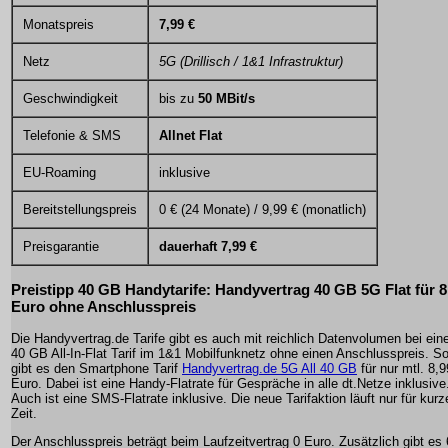
Monatspreis
7,99 €
Netz
5G (Drillisch / 1&1 Infrastruktur)
Geschwindigkeit
bis zu
50 MBit/s
Telefonie & SMS
Allnet Flat
EU-Roaming
inklusive
Bereitstellungspreis
0 € (24 Monate) / 9,99 € (monatlich)
Preisgarantie
dauerhaft 7,99 €
Preistipp 40 GB Handytarife: Handyvertrag 40 GB 5G Flat für 8
Euro ohne Anschlusspreis
Die Handyvertrag.de Tarife gibt es auch mit reichlich Datenvolumen bei ei
40 GB All-In-Flat Tarif im 1&1 Mobilfunknetz ohne einen Anschlusspreis. S
gibt es den Smartphone Tarif
Handyvertrag.de 5G All 40 GB
für nur mtl. 8,9
Euro. Dabei ist eine Handy-Flatrate für Gespräche in alle dt.Netze inklusive
Auch ist eine SMS-Flatrate inklusive. Die neue Tarifaktion läuft nur für kurz
Zeit.
Der Anschlusspreis beträgt beim Laufzeitvertrag 0 Euro. Zusätzlich gibt es 