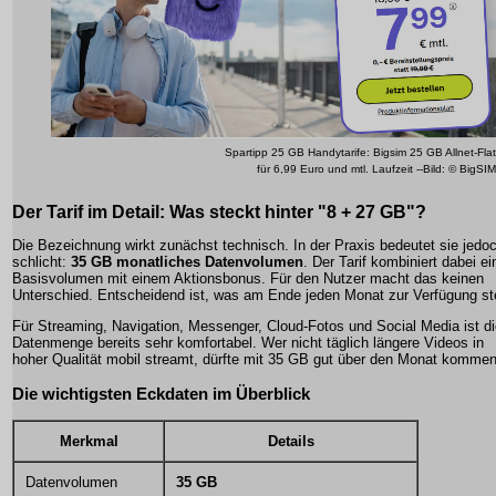
Spartipp 25 GB Handytarife: Bigsim 25 GB Allnet-Flat
für 6,99 Euro und mtl. Laufzeit --Bild: © BigSIM
Der Tarif im Detail: Was steckt hinter "8 + 27 GB"?
Die Bezeichnung wirkt zunächst technisch. In der Praxis bedeutet sie jedo
schlicht:
35 GB monatliches Datenvolumen
. Der Tarif kombiniert dabei ei
Basisvolumen mit einem Aktionsbonus. Für den Nutzer macht das keinen
Unterschied. Entscheidend ist, was am Ende jeden Monat zur Verfügung st
Für Streaming, Navigation, Messenger, Cloud-Fotos und Social Media ist d
Datenmenge bereits sehr komfortabel. Wer nicht täglich längere Videos in
hoher Qualität mobil streamt, dürfte mit 35 GB gut über den Monat kommen
Die wichtigsten Eckdaten im Überblick
Merkmal
Details
Datenvolumen
35 GB