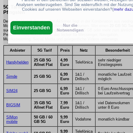
Analysen weiterzugeben. Sind Sie widerruflich mit der Nutzun
5G Tarife Vergleich
: Die besten Allnet Flats ab 4,99 Euro z
Cookies auf unseren Webseiten einverstanden?(
mehr daz
Pfingsten
Der große Vorteil der aktuellen Aktionen liegt in der Kombination aus niedri
Nur die
Monatspreis und alltagstauglichem Datenvolumen. Wer einen
20 GB 5G Tar
Einverstanden
Notwendigen
sucht, findet inzwischen häufig Angebote mit 25 GB oder mehr zum ähnlic
Preis. Für viele Nutzer reicht das locker für Messenger, Navigation,
Musikstreaming, Social Media und gelegentliche Videos unterwegs.
Anbieter
5G Tarif
Preis
Netz
Besonderheit
25 GB 5G
4,99
sehr niedriger
Handyhelden
Telefónica
Allnet Flat
Euro
Einstiegspreis
6,99
1&1 /
monatliche Laufzeit
Simde
25 GB 5G
Euro
Drillisch
möglich
6,99
1&1 /
0 Euro Anschlusspre
SIM24
25 GB 5G
Euro
Drillisch
bei Laufzeitvertrag
35 GB 5G
7,99
1&1 /
viel Datenvolumen
BIGSIM
Allnet Flat
Euro
Drillisch
unter 8 Euro
SIMon
50 GB / 60
9,99
Vodafone
monatlich kündbar
mobile
GB 5G
Euro
9,99
Telefónica