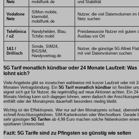
Netz
mobilfunk.de
und Stabilität
SIMon mobile,
Vodafone
Nutzer, die viel Datenvolumen im 
klarmobil,
Netz
Netz suchen
mobilfunk.de
Telefónica
Handyhelden, Blau,
Preisbewusste Nutzer mit gutem 
/ o2
Tchibo mobil
Ausbau vor Ort
Simde, SIM24,
1&1 /
Nutzer, die günstige 5G Allnet Fla
BIGSIM,
Drillisch
mit viel Datenvolumen suchen
Handyvertrag.de
5G Tarif monatlich kündbar oder 24 Monate Laufzeit: Was
lohnt sich?
Viele Angebote gibt es inzwischen wahlweise mit kurzer Laufzeit oder mit 2
Monaten Vertragsbindung. Ein
5G Tarif monatlich kündbar
ist flexibler un
eignet sich gut für Nutzer, die regelmäßig auf neue Aktionen achten. Ein 24
Monats-Vertrag kann sich dagegen lohnen, wenn dadurch der Anschlusspre
entfällt oder der Monatspreis dauerhaft besonders niedrig bleibt.
Wichtig ist der Effektivpreis. Wer nur auf den Monatspreis schaut, übersieh
schnell Anschlussgebühren, SIM-Kartenkosten oder Wechselboni. Gerade b
sehr günstigen
5G Tarifen
ab 4,99 Euro machen solche Nebenkosten einen
spürbaren Unterschied.
Fazit: 5G Tarife sind zu Pfingsten so günstig wie selten