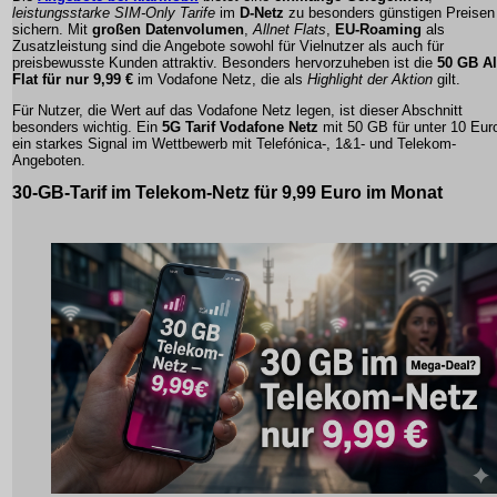
leistungsstarke SIM-Only Tarife
im
D-Netz
zu besonders günstigen Preisen
sichern. Mit
großen Datenvolumen
,
Allnet Flats
,
EU-Roaming
als
Zusatzleistung sind die Angebote sowohl für Vielnutzer als auch für
preisbewusste Kunden attraktiv. Besonders hervorzuheben ist die
50 GB Al
Flat für nur 9,99 €
im Vodafone Netz, die als
Highlight der Aktion
gilt.
Für Nutzer, die Wert auf das Vodafone Netz legen, ist dieser Abschnitt
besonders wichtig. Ein
5G Tarif Vodafone Netz
mit 50 GB für unter 10 Euro
ein starkes Signal im Wettbewerb mit Telefónica-, 1&1- und Telekom-
Angeboten.
30-GB-Tarif im Telekom-Netz
für 9,99 Euro im Monat