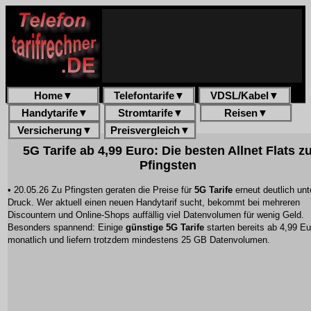
Home
▼
Telefontarife
▼
VDSL/Kabel
▼
Handytarife
▼
Stromtarife
▼
Reisen
▼
Versicherung
▼
Preisvergleich
▼
5G Tarife ab 4,99 Euro: Die besten Allnet Flats z
Pfingsten
• 20.05.26 Zu Pfingsten geraten die Preise für
5G Tarife
erneut deutlich unt
Druck. Wer aktuell einen neuen Handytarif sucht, bekommt bei mehreren
Discountern und Online-Shops auffällig viel Datenvolumen für wenig Geld.
Besonders spannend: Einige
günstige 5G Tarife
starten bereits ab 4,99 Eu
monatlich und liefern trotzdem mindestens 25 GB Datenvolumen.