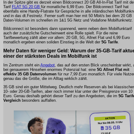
In der Spitze gibt es derzeit einen Bildconnect 20 GB All-In-Flat Tarif mit d
Tarif
FLAT 5G 20 GB
für monatliche 6,99 Euro. Der Bildconnect Tarif hat
ebenfalls eine Handy-Flatrate für Gespräche in alle inländischen Mobilfunk
und in das dt.Festnetz. Ferner surft man hier mit 50 Mbit/s bei dem 20 GB
Daten-Volumen im schnellen im 1&1 5G Netz und Vodafone Mobilfunknetz.
Bildconnect ist besonders dann spannend, wenn neben dem Mobilfunktarif
auch der zusätzliche Gutscheinwert eine Rolle spielt. Für die reine
Tarifbewertung zählt aber vor allem: 20 GB, 5G, Allnet Flat und 6,99 Euro
monatlich ergeben einen soliden Einstieg in die Welt der
5G Tarife
.
Mehr Daten für weniger Geld: Warum der
35-GB-Tarif
aktue
einer der stärksten Deals im Mobilfunk ist
Im Zentrum steht ein
Angebot
, das auf den ersten Blick unscheinbar wirkt, 
bei genauerem Hinsehen enormes Potenzial hat: eine
5G Allnet Flat mit
effektiv
35 GB Datenvolumen
für nur
7,99 Euro monatlich
. Für viele Nutzer
genau das die Größe, die im Alltag wirklich zählt.
35 GB sind ein guter Mittelweg. Deutlich mehr Reserven als bei klassische
10- oder 20-GB-Tarifen, aber noch immer klar unter der Preisgrenze von 10
Euro. Genau deshalb gehört dieser Tarif zu den Angeboten, die im
5G Tarif
Vergleich
besonders auffallen.