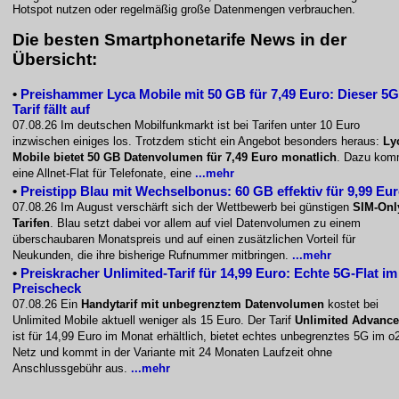
Hotspot nutzen oder regelmäßig große Datenmengen verbrauchen.
Die besten Smartphonetarife News in der
Übersicht:
•
Preishammer Lyca Mobile mit 50 GB für 7,49 Euro: Dieser 5G
Tarif fällt auf
07.08.26 Im deutschen Mobilfunkmarkt ist bei Tarifen unter 10 Euro
inzwischen einiges los. Trotzdem sticht ein Angebot besonders heraus:
Ly
Mobile bietet 50 GB Datenvolumen für 7,49 Euro monatlich
. Dazu ko
eine Allnet-Flat für Telefonate, eine
...mehr
•
Preistipp Blau mit Wechselbonus: 60 GB effektiv für 9,99 Eu
07.08.26 Im August verschärft sich der Wettbewerb bei günstigen
SIM-Onl
Tarifen
. Blau setzt dabei vor allem auf viel Datenvolumen zu einem
überschaubaren Monatspreis und auf einen zusätzlichen Vorteil für
Neukunden, die ihre bisherige Rufnummer mitbringen.
...mehr
•
Preiskracher Unlimited-Tarif für 14,99 Euro: Echte 5G-Flat im
Preischeck
07.08.26 Ein
Handytarif mit unbegrenztem Datenvolumen
kostet bei
Unlimited Mobile aktuell weniger als 15 Euro. Der Tarif
Unlimited Advanc
ist für 14,99 Euro im Monat erhältlich, bietet echtes unbegrenztes 5G im o
Netz und kommt in der Variante mit 24 Monaten Laufzeit ohne
Anschlussgebühr aus.
...mehr