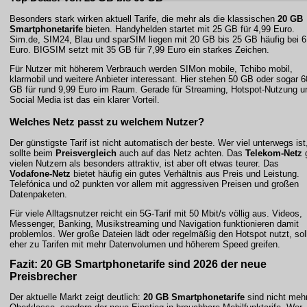
Besonders stark wirken aktuell Tarife, die mehr als die klassischen
20 GB
Smartphonetarife
bieten. Handyhelden startet mit 25 GB für 4,99 Euro.
Sim.de, SIM24, Blau und sparSIM liegen mit 20 GB bis 25 GB häufig bei 6
Euro. BIGSIM setzt mit 35 GB für 7,99 Euro ein starkes Zeichen.
Für Nutzer mit höherem Verbrauch werden SIMon mobile, Tchibo mobil,
klarmobil und weitere Anbieter interessant. Hier stehen 50 GB oder sogar 6
GB für rund 9,99 Euro im Raum. Gerade für Streaming, Hotspot-Nutzung u
Social Media ist das ein klarer Vorteil.
Welches Netz passt zu welchem Nutzer?
Der günstigste Tarif ist nicht automatisch der beste. Wer viel unterwegs ist
sollte beim
Preisvergleich
auch auf das Netz achten. Das
Telekom-Netz
g
vielen Nutzern als besonders attraktiv, ist aber oft etwas teurer. Das
Vodafone-Netz
bietet häufig ein gutes Verhältnis aus Preis und Leistung.
Telefónica und o2 punkten vor allem mit aggressiven Preisen und großen
Datenpaketen.
Für viele Alltagsnutzer reicht ein 5G-Tarif mit 50 Mbit/s völlig aus. Videos,
Messenger, Banking, Musikstreaming und Navigation funktionieren damit
problemlos. Wer große Dateien lädt oder regelmäßig den Hotspot nutzt, sol
eher zu Tarifen mit mehr Datenvolumen und höherem Speed greifen.
Fazit: 20 GB Smartphonetarife sind 2026 der neue
Preisbrecher
Der aktuelle Markt zeigt deutlich:
20 GB Smartphonetarife
sind nicht mehr