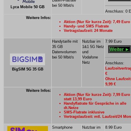
Daten-Flatrate
bei 50 Mbit/s
Lyca Mobile 50 GB
Anschluss: 0 
Weitere Infos:
Aktion (Nur für kurze Zeit): 7,49 Euro
Handy- und SMS Flatrate
Vertragslaufzeit: 24 Monate
Handytarife mit
Nutzbar im
7.99 Euro
35 GB
1&1 5G Netz
Weiter ►
Datenvolumen
und
bei 50 Mbit/s
Vodafone
Netz
Anschluss:
Laufzeitvertra
BigSIM 5G 35 GB
€
Ohne Laufzeit
9,99 €
Weitere Infos:
Aktion (Nur für kurze Zeit): 7,99 Euro
statt 13,99 Euro
Handyflatrate für Gespräche in alle
dt.Netze
SMS-Flatrate inklusive
Vertragslaufzeit: mtl. Laufzeit/24 Mon
Smartphone
Nutzbar im
8.99 Euro