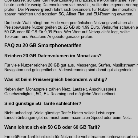
Oberklasse, sondern der neue Einstieg in brauchbare Mobilfunktarife. Wer
heute noch für wenig Datenvolumen viel bezahlt, sollte den eigenen Vertra
prüfen. Der
Preisvergleich
lohnt sich besonders für Nutzer, die monatlich
sparen möchten und trotzdem 5G, Allnet Flat und EU-Roaming erwarten.
Die beste Wahl hängt am Ende vom persönlichen Nutzungsverhalten ab.
Preisbewusste Nutzer greifen zu 25 GB ab 4,99 Euro. Vielsurfer schauen a
50 GB oder 60 GB für 9,99 Euro. Wer Wert auf Netzqualität legt, sollte
Telekom- und Vodafone-Angebote genauer prüfen.
FAQ zu 20 GB Smartphonetarifen
Reichen 20 GB Datenvolumen im Monat aus?
Für viele Nutzer reichen
20 GB
gut aus. Messenger, Surfen, Musikstreami
Navigation und gelegentliches Videostreaming sind damit gut abgedeckt.
Was ist beim Preisvergleich besonders wichtig?
Neben dem Monatspreis zählen Netz, Laufzeit, Anschlusspreis,
Geschwindigkeit, 5G, EU-Roaming und mögliche Wechselboni.
Sind günstige 5G Tarife schlechter?
Nicht unbedingt. Viele günstige Tarife bieten solide Leistungen.
Einschränkungen gibt es meist beim maximalen Speed oder beim Netz.
Wann lohnt sich ein 50 GB oder 60 GB Tarif?
Ein größerer Tarif lohnt sich für Nutzer, die viel streamen, unterwegs arbeit