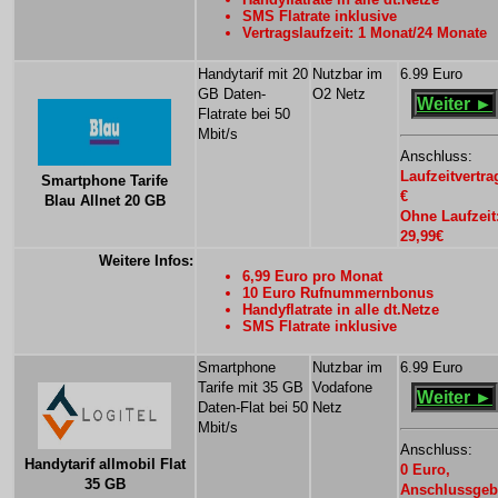
SMS Flatrate inklusive
Vertragslaufzeit: 1 Monat/24 Monate
Handytarif mit 20
Nutzbar im
6.99 Euro
GB Daten-
O2 Netz
Weiter ►
Flatrate bei 50
Mbit/s
Anschluss:
Laufzeitvertra
Smartphone Tarife
€
Blau Allnet 20 GB
Ohne Laufzeit
29,99€
Weitere Infos:
6,99 Euro pro Monat
10 Euro Rufnummernbonus
Handyflatrate in alle dt.Netze
SMS Flatrate inklusive
Smartphone
Nutzbar im
6.99 Euro
Tarife mit 35 GB
Vodafone
Weiter ►
Daten-Flat bei 50
Netz
Mbit/s
Anschluss:
Handytarif allmobil Flat
0 Euro,
35 GB
Anschlussgeb