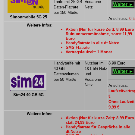
Tarife mit 25 GB
Vodafone
Weiter ►
Daten-Flatrate
Netz
bei 150 Mbit/s
Simonmobile 5G 25
Anschluss:
0 E
Weitere Infos:
Aktion (Nur für kurze Zeit): 8,99 Euro
Rufnummernmitnahme, sonst 11,99
Euro
Handyflatrate in alle dt.Netze
SMS Flatrate
Vertragslaufzeit: 1 Monat
Handytarife mit
Nutzbar im
8.99 Euro
40 GB
1&1 5G Netz
Weiter ►
Datenvolumen
und
bei 50 Mbit/s
Vodafone
Netz
Anschluss:
Laufzeitvertra
Sim24 40 GB 5G
€
Ohne Laufzeit
9,99 €
Weitere Infos:
Aktion (Nur für kurze Zeit): 8,99 Euro
statt 24,99 Euro
Handyflatrate für Gespräche in alle
dt.Netze