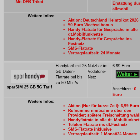
Mit DFB Trikot
Erstattung du
allmobil
Weitere Infos:
Aktion: Deutschland Heimtrikot 2026
50 Euro Wechselbonus
Handy-Flatrate für Gespräche in alle
dt.Mobilfunknetze
Handy-Flatrate für Gespräche ins
Festnetz
SMS-Flatrate
Vertragslaufzeit: 24 Monate
Handytarif mit 25
Nutzbar im
6.99 Euro
GB Daten-
Vodafone-
Weiter ►
Flatrate bei bis
Netz
zu 50 Mbit/s
sparSIM 25 GB 5G Tarif
Anschluss:
0
Euro
Weitere Infos:
Aktion (Nur für kurze Zeit): 6,99 Euro
Rufnummernmitnahme über den
Provider; spätere Freischaltung wähl
Handyflatrate in alle dt. Mobilfunknet
Telefon-Flatrate ins dt.Festnetz
SMS-Flatrate inklusive
Vertragslaufzeit: 1 Monat/24 Monate