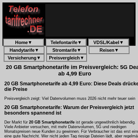
Home
▼
Telefontarife
▼
VDSL/Kabel
▼
Handytarife
▼
Stromtarife
▼
Reisen
▼
Versicherung
▼
Preisvergleich
▼
20 GB Smartphonetarife im Preisvergleich: 5G De
ab 4,99 Euro
20 GB Smartphonetarife ab 4,99 Euro: Diese Deals drück
die Preise
Preisvergleich zeigt: Viel Datenvolumen muss 2026 nicht mehr teuer sein
20 GB Smartphonetarife: Warum der Preisvergleich jetzt
besonders spannend ist
Der Markt für
20 GB Smartphonetarife
ist gerade ungewöhnlich lebendig.
Viele Anbieter versuchen, mit mehr Datenvolumen, 5G und niedrigen
Monatspreisen neue Kunden zu gewinnen. Für Verbraucher ist das erst ein
eine gute Nachricht. Wer nicht jeden Tag riesige Dateien lädt, aber regelmä