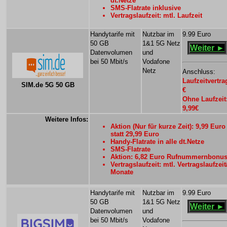
dt.Netze
SMS-Flatrate inklusive
Vertragslaufzeit: mtl. Laufzeit
Handytarife mit
Nutzbar im
9.99 Euro
50 GB
1&1 5G Netz
Weiter ►
Datenvolumen
und
bei 50 Mbit/s
Vodafone
Netz
Anschluss:
Laufzeitvertra
SIM.de 5G 50 GB
€
Ohne Laufzeit
9,99€
Weitere Infos:
Aktion (Nur für kurze Zeit): 9,99 Euro
statt 29,99 Euro
Handy-Flatrate in alle dt.Netze
SMS-Flatrate
Aktion: 6,82 Euro Rufnummernbonu
Vertragslaufzeit: mtl. Vertragslaufzeit
Monate
Handytarife mit
Nutzbar im
9.99 Euro
50 GB
1&1 5G Netz
Weiter ►
Datenvolumen
und
bei 50 Mbit/s
Vodafone