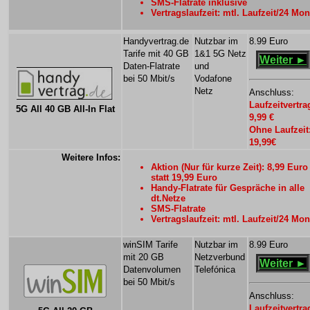
SMS-Flatrate inklusive
Vertragslaufzeit: mtl. Laufzeit/24 Mon
Handyvertrag.de
Nutzbar im
8.99 Euro
Tarife mit 40 GB
1&1 5G Netz
Weiter ►
Daten-Flatrate
und
bei 50 Mbit/s
Vodafone
Netz
Anschluss:
Laufzeitvertra
5G All 40 GB All-In Flat
9,99 €
Ohne Laufzeit
19,99€
Weitere Infos:
Aktion (Nur für kurze Zeit): 8,99 Euro
statt 19,99 Euro
Handy-Flatrate für Gespräche in alle
dt.Netze
SMS-Flatrate
Vertragslaufzeit: mtl. Laufzeit/24 Mon
winSIM Tarife
Nutzbar im
8.99 Euro
mit 20 GB
Netzverbund
Weiter ►
Datenvolumen
Telefónica
bei 50 Mbit/s
Anschluss:
Laufzeitvertra