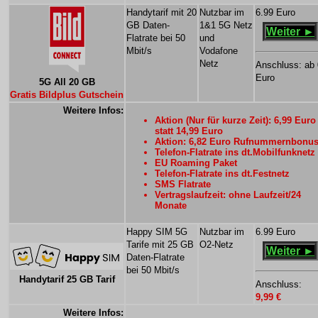
Handytarif mit 20
Nutzbar im
6.99 Euro
GB Daten-
1&1 5G Netz
Weiter ►
Flatrate bei 50
und
Mbit/s
Vodafone
Netz
Anschluss: ab 
Euro
5G All 20 GB
Gratis Bildplus Gutschein
Weitere Infos:
Aktion (Nur für kurze Zeit): 6,99 Euro
statt 14,99 Euro
Aktion: 6,82 Euro Rufnummernbonu
Telefon-Flatrate ins dt.Mobilfunknetz
EU Roaming Paket
Telefon-Flatrate ins dt.Festnetz
SMS Flatrate
Vertragslaufzeit: ohne Laufzeit/24
Monate
Happy SIM 5G
Nutzbar im
6.99 Euro
Tarife mit 25 GB
O2-Netz
Weiter ►
Daten-Flatrate
bei 50 Mbit/s
Handytarif 25 GB Tarif
Anschluss:
9,99 €
Weitere Infos: