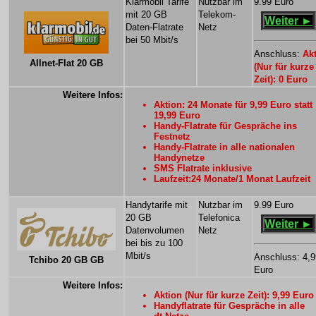
Klarmobil Tarife
Nutzbar im
9.99 Euro
mit 20 GB
Telekom-
Weiter ►
Daten-Flatrate
Netz
bei 50 Mbit/s
Anschluss:
Ak
Allnet-Flat 20 GB
(Nur für kurze
Zeit): 0 Euro
Weitere Infos:
Aktion: 24 Monate für 9,99 Euro statt
19,99 Euro
Handy-Flatrate für Gespräche ins
Festnetz
Handy-Flatrate in alle nationalen
Handynetze
SMS Flatrate inklusive
Laufzeit:24 Monate/1 Monat Laufzeit
Handytarife mit
Nutzbar im
9.99 Euro
20 GB
Telefonica
Weiter ►
Datenvolumen
Netz
bei bis zu 100
Mbit/s
Anschluss: 4,9
Tchibo 20 GB GB
Euro
Weitere Infos:
Aktion (Nur für kurze Zeit): 9,99 Euro
Handyflatrate für Gespräche in alle