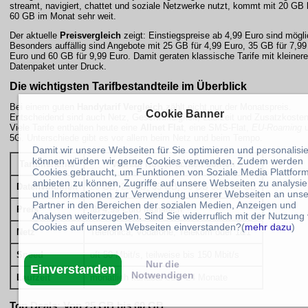
streamt, navigiert, chattet und soziale Netzwerke nutzt, kommt mit 20 GB 
60 GB im Monat sehr weit.
Der aktuelle
Preisvergleich
zeigt: Einstiegspreise ab 4,99 Euro sind mögli
Besonders auffällig sind Angebote mit 25 GB für 4,99 Euro, 35 GB für 7,99
Euro und 60 GB für 9,99 Euro. Damit geraten klassische Tarife mit kleiner
Datenpaket unter Druck.
Die wichtigsten Tarifbestandteile im Überblick
Bei einem guten
Handytarif Vergleich
zählt nicht nur der Monatspreis.
Cookie Banner
Entscheidend sind auch Netz, Geschwindigkeit, Laufzeit und Zusatzkosten
Viele Tarife enthalten heute eine
Allnet Flat
, eine SMS-Flat,
EU-Roaming
u
5G. Unterschiede gibt es vor allem beim Netz und beim Tempo.
Damit wir unsere Webseiten für Sie optimieren und personalisi
können würden wir gerne Cookies verwenden. Zudem werden
Tarifmerkmal
Worauf Nutzer achten sollten
Cookies gebraucht, um Funktionen von Soziale Media Plattfor
anbieten zu können, Zugriffe auf unsere Webseiten zu analysie
Datenvolumen
20 GB, 25 GB, 35 GB, 50 GB oder 60 GB
und Informationen zur Verwendung unserer Webseiten an unse
Partner in den Bereichen der sozialen Medien, Anzeigen und
Preis
ab 4,99 Euro monatlich
Analysen weiterzugeben. Sind Sie widerruflich mit der Nutzung
Cookies auf unseren Webseiten einverstanden?(
mehr dazu
)
Netz
Telefónica, Vodafone, Telekom oder 1&1
Speed
oft 50 Mbit/s, teilweise bis 150 Mbit/s
Nur die
Einverstanden
Notwendigen
Laufzeit
monatlich kündbar oder 24 Monate
Top Deals: Von 25 GB bis 60 GB