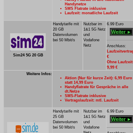
Handynetze
SMS Flatrate inklusive
Laufzeit: monatliche Laufzeit
Handytarife mit
Nutzbar im
6.99 Euro
20 GB
1&1 5G Netz
Weiter ►
Datenvolumen
und
bei 50 Mbit/s
Vodafone
Netz
Anschluss:
Laufzeitvertra
Sim24 5G 20 GB
€
Ohne Laufzeit
9,99 €
Weitere Infos:
Aktion (Nur für kurze Zeit): 6,99 Euro
statt 14,99 Euro
Handyflatrate für Gespräche in alle
dt.Netze
SMS-Flatrate inklusive
Vertragslaufzeit: mtl. Laufzeit
Handytarife mit
Nutzbar im
6.99 Euro
25 GB
1&1 5G Netz
Weiter ►
Datenvolumen
und
bei 50 Mbit/s
Vodafone
Netz