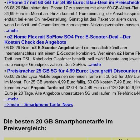
•
iPhone 17 mit 60 GB für 34,99 Euro: Blau-Deal im Preischeck
06.08.26 Blau bietet das iPhone 17 zusammen mit einer 60-GB-Allnet-Flat 
34,99 Euro im Monat an. Hinzu kommt 1 Euro einmalig, der Anschlussprei
entfällt bei einer Online-Bestellung. Günstig ist das Paket vor allem dann,
wenn Laufzeit und Gesamtkosten zum eigenen Nutzungsverhalten passen.
...mehr
•
o2 Home Flex mit SoFlow SO4 Pro: E-Scooter-Deal --Der
Kosten Check des Angebots
06.08.26 Beim
o2 E-Scooter Angebot
wird ein monatlich kündbarer
Internetanschluss mit einem E-Scooter kombiniert. Wer einen
o2 Home Fl
Tarif über DSL, Kabel oder Glasfaser bestellt, soll zwölf Monate lang jewei
Euro weniger Grundpreis zahlen. Den SoFlow
...mehr
•
Preiskracher 25 GB 5G für 4,99 Euro: Lyca greift Discounter 
05.08.26 Bei Lyca Mobile beginnen die neuen Tarife mit 10 GB für 3,99 Eu
im Monat. Für 25 GB werden 4,99 Euro fällig, 50 GB kosten 7,49 Euro. Hi
kommen zwei
Prepaid Tarife
mit 32 GB für 4,49 Euro und 120 GB für 9,99
Euro je 28 Tage. Alle Angebote unterstützen 5G und laufen im Telefónica-N
...mehr
-->mehr -- Smartphone Tarife -News
Die besten 20 GB Smartphonetarife im
Preisvergleich: