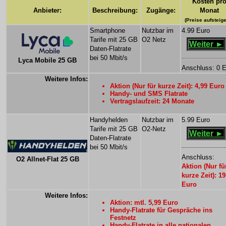
Kosten pr
Anbieter:
Beschreibung:
Zugänge:
Monat
(Preise aufsteig
Smartphone
Nutzbar im
4.99 Euro
Tarife mit 25 GB
O2 Netz
Weiter ►
Daten-Flatrate
bei 50 Mbit/s
Lyca Mobile 25 GB
Anschluss: 0 
Weitere Infos:
Aktion (Nur für kurze Zeit): 4,99 Euro
Handy- und SMS Flatrate
Vertragslaufzeit: 24 Monate
Handyhelden
Nutzbar im
5.99 Euro
Tarife mit 25 GB
O2-Netz
Weiter ►
Daten-Flatrate
bei 50 Mbit/s
Anschluss:
O2 Allnet-Flat 25 GB
Aktion (Nur fü
kurze Zeit): 19
Euro
Weitere Infos:
Aktion: mtl. 5,99 Euro
Handy-Flatrate für Gespräche ins
Festnetz
Handy-Flatrate in alle nationalen