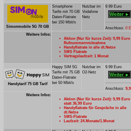
Smartphone
Nutzbar im
9.99 Euro
Tarife mit 70 GB
Vodafone
Weiter ►
Daten-Flatrate
Netz
bei 150 Mbit/s
Simonmobile 5G 70 GB
Anschluss:
0 E
Weitere Infos:
Aktion (Nur für kurze Zeit): 9,99 Euro
Rufnummernmitnahme
Handyflatrate in alle dt.Netze
SMS Flatrate
Vertragslaufzeit: 1 Monat
Happy SIM 5G
Nutzbar im
9.99 Euro
Tarife mit 75 GB
O2-Netz
Weiter ►
Daten-Flatrate
bei 50 Mbit/s
Handytarif 75 GB Tarif
Anschluss:
9,9
Weitere Infos:
Aktion (Nur für kurze Zeit): 9,99 Euro
statt 36,99 Euro
Handyflatrate für Gespräche in alle
dt.Netze
SMS-Flatrate
Laufzeit: 24.Monate/1.Monat