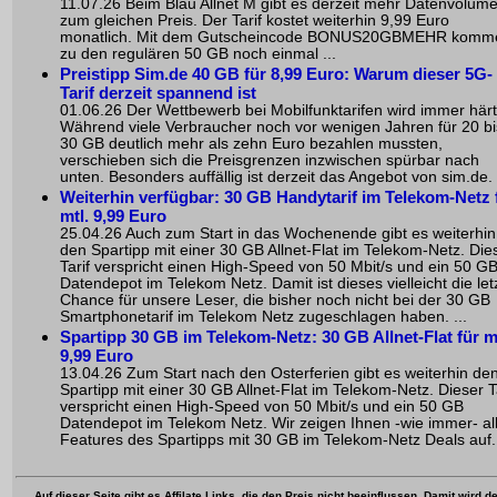
11.07.26 Beim Blau Allnet M gibt es derzeit mehr Datenvolum
zum gleichen Preis. Der Tarif kostet weiterhin 9,99 Euro
monatlich. Mit dem Gutscheincode BONUS20GBMEHR komm
zu den regulären 50 GB noch einmal ...
Preistipp Sim.de 40 GB für 8,99 Euro: Warum dieser 5G-
Tarif derzeit spannend ist
01.06.26 Der Wettbewerb bei Mobilfunktarifen wird immer härt
Während viele Verbraucher noch vor wenigen Jahren für 20 bi
30 GB deutlich mehr als zehn Euro bezahlen mussten,
verschieben sich die Preisgrenzen inzwischen spürbar nach
unten. Besonders auffällig ist derzeit das Angebot von sim.de. .
Weiterhin verfügbar: 30 GB Handytarif im Telekom-Netz 
mtl. 9,99 Euro
25.04.26 Auch zum Start in das Wochenende gibt es weiterhin
den Spartipp mit einer 30 GB Allnet-Flat im Telekom-Netz. Die
Tarif verspricht einen High-Speed von 50 Mbit/s und ein 50 G
Datendepot im Telekom Netz. Damit ist dieses vielleicht die let
Chance für unsere Leser, die bisher noch nicht bei der 30 GB
Smartphonetarif im Telekom Netz zugeschlagen haben. ...
Spartipp 30 GB im Telekom-Netz: 30 GB Allnet-Flat für mt
9,99 Euro
13.04.26 Zum Start nach den Osterferien gibt es weiterhin de
Spartipp mit einer 30 GB Allnet-Flat im Telekom-Netz. Dieser T
verspricht einen High-Speed von 50 Mbit/s und ein 50 GB
Datendepot im Telekom Netz. Wir zeigen Ihnen -wie immer- al
Features des Spartipps mit 30 GB im Telekom-Netz Deals auf. 
Auf dieser Seite gibt es Affilate Links, die den Preis nicht beeinflussen. Damit wird de