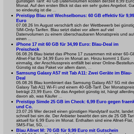
günstigen Tarif: 40 GB Datenvolumen kosten derzeit 8,99 Eur
Monat. Auf den ersten Blick ist das ein sehr gutes Angebot. G
so eindeutig ist die ...
Preistipp Blau mit Wechselbonus: 60 GB effektiv für 9,9
Euro
07.08.26 Im August verschärft sich der Wettbewerb bei günsti
SIM-Only-Tarifen. Blau setzt dabei vor allem auf viel
Datenvolumen zu einem überschaubaren Monatspreis und au
einen ...
iPhone 17 mit 60 GB für 34,99 Euro: Blau-Deal im
Preischeck
06.08.26 Blau bietet das iPhone 17 zusammen mit einer 60-G
Allnet-Flat für 34,99 Euro im Monat an. Hinzu kommt 1 Euro
einmalig, der Anschlusspreis entfällt bei einer Online-Bestellun
Günstig ist das Paket vor allem dann, ...
Samsung Galaxy A57 mit Tab A11: Zwei Geräte im Blau-
Deal
05.08.26 Blau kombiniert das Samsung Galaxy A57 5G mit d
Galaxy Tab A11 Wi-Fi und einem 40-GB-Tarif. Der Monatsprei
beträgt 23,99 Euro. Ob das Angebot günstig ist, hängt allerdin
davon ab, was Käufer ...
Preistipp Simde 25 GB im Check: 6,99 Euro gegen fraen
und Co.
23.07.26 Wer derzeit einen günstigen Handytarif sucht, landet
schnell bei sim.de. Der Anbieter bewirbt den sim.de 25 GB Tari
aktuell für 6,99 Euro im Monat. Enthalten sind eine Allnet-Flat,
SMS-Flat, 5G, ...
Blau Allnet M: 70 GB für 9,99 Euro mit Gutschein