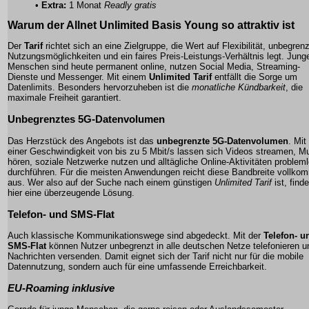
•
Extra:
1 Monat
Readly gratis
Warum der
Allnet Unlimited Basis Young
so attraktiv ist
Der
Tarif
richtet sich an eine Zielgruppe, die Wert auf Flexibilität, unbegren
Nutzungsmöglichkeiten und ein faires Preis-Leistungs-Verhältnis legt. Jung
Menschen sind heute permanent online, nutzen Social Media, Streaming-
Dienste und Messenger. Mit einem
Unlimited Tarif
entfällt die Sorge um
Datenlimits. Besonders hervorzuheben ist die
monatliche Kündbarkeit
, die
maximale Freiheit garantiert.
Unbegrenztes
5G-Datenvolumen
Das Herzstück des Angebots ist das
unbegrenzte 5G-Datenvolumen
. Mit
einer Geschwindigkeit von bis zu 5 Mbit/s lassen sich Videos streamen, M
hören, soziale Netzwerke nutzen und alltägliche Online-Aktivitäten problem
durchführen. Für die meisten Anwendungen reicht diese Bandbreite vollko
aus. Wer also auf der Suche nach einem günstigen
Unlimited Tarif
ist, finde
hier eine überzeugende Lösung.
Telefon- und SMS-Flat
Auch klassische Kommunikationswege sind abgedeckt. Mit der
Telefon- u
SMS-Flat
können Nutzer unbegrenzt in alle deutschen Netze telefonieren u
Nachrichten versenden. Damit eignet sich der Tarif nicht nur für die mobile
Datennutzung, sondern auch für eine umfassende Erreichbarkeit.
EU-Roaming inklusive