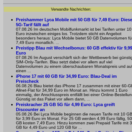
Verwandte Nachrichten:
Preishammer Lyca Mobile mit 50 GB für 7,49 Euro: Diese
5G-Tarif fällt auf
07.08.26 Im deutschen Mobilfunkmarkt ist bei Tarifen unter 10
Euro inzwischen einiges los. Trotzdem sticht ein Angebot
besonders heraus: Lyca Mobile bietet 50 GB Datenvolumen fü
7,49 Euro monatlich. ...
Preistipp Blau mit Wechselbonus: 60 GB effektiv für 9,9
Euro
07.08.26 Im August verschärft sich der Wettbewerb bei günsti
SIM-Only-Tarifen. Blau setzt dabei vor allem auf viel
Datenvolumen zu einem überschaubaren Monatspreis und au
einen ...
iPhone 17 mit 60 GB für 34,99 Euro: Blau-Deal im
Preischeck
06.08.26 Blau bietet das iPhone 17 zusammen mit einer 60-G
Allnet-Flat für 34,99 Euro im Monat an. Hinzu kommt 1 Euro
einmalig, der Anschlusspreis entfällt bei einer Online-Bestellun
Günstig ist das Paket vor allem dann, ...
Preiskracher 25 GB 5G für 4,99 Euro: Lyca greift
Discounter an
05.08.26 Bei Lyca Mobile beginnen die neuen Tarife mit 10 G
für 3,99 Euro im Monat. Für 25 GB werden 4,99 Euro fällig, 50
GB kosten 7,49 Euro. Hinzu kommen zwei Prepaid Tarife mit 
GB für 4,49 Euro und 120 GB für ...