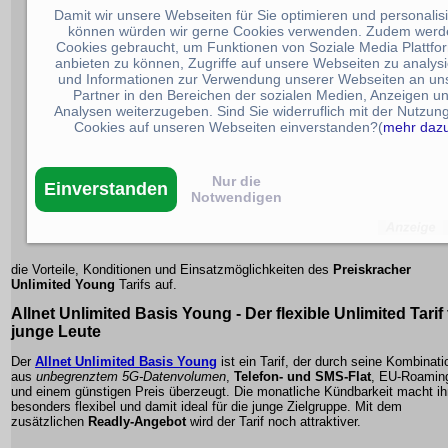
Damit wir unsere Webseiten für Sie optimieren und personalis
können würden wir gerne Cookies verwenden. Zudem werd
Cookies gebraucht, um Funktionen von Soziale Media Plattfo
anbieten zu können, Zugriffe auf unsere Webseiten zu analys
und Informationen zur Verwendung unserer Webseiten an un
Partner in den Bereichen der sozialen Medien, Anzeigen u
Analysen weiterzugeben. Sind Sie widerruflich mit der Nutzun
Cookies auf unseren Webseiten einverstanden?(
mehr daz
Nur die
Einverstanden
Notwendigen
die Vorteile, Konditionen und Einsatzmöglichkeiten des
Preiskracher
Unlimited Young
Tarifs auf.
Allnet Unlimited Basis Young - Der flexible
Unlimited Tarif
junge Leute
Der
Allnet Unlimited Basis Young
ist ein Tarif, der durch seine Kombinati
aus
unbegrenztem 5G-Datenvolumen
,
Telefon- und SMS-Flat
,
EU-Roamin
und einem günstigen Preis überzeugt. Die monatliche Kündbarkeit macht ih
besonders flexibel und damit ideal für die junge Zielgruppe. Mit dem
zusätzlichen
Readly-Angebot
wird der Tarif noch attraktiver.