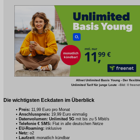
Allnet Unlimited Basis Young - Der flexibl
Unlimited Tarif
für junge Leute
--Bild: © freene
Die wichtigsten Eckdaten im Überblick
•
Preis:
11,99 Euro pro Monat
•
Anschlusspreis:
19,99 Euro einmalig
•
Datenvolumen:
Unlimited 5G
mit bis zu 5 Mbit/s
•
Telefonie € SMS:
Flat in alle deutschen Netze
•
EU-Roaming:
inklusive
•
Netz:
o2
•
Laufzeit:
monatlich kündbar