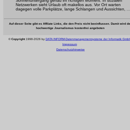
Sonnenuntergang genau im richtigen Moment: In sozialen
Netzwerken sieht Urlaub oft makellos aus. Vor Ort warten
dagegen volle Parkplätze, lange Schlangen und Aussichten, ...
Auf dieser Seite gibt es Affilate Links, die den Preis nicht beeinflussen. Damit wird de
hochwertige Journalismus kostenfrei angeboten
©
Copyright
1998-2026 by
DATA INFORM-Datenmanagementsysteme der Informatik Gmb
Impressum
Datenschutzhinweise