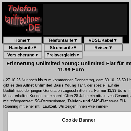
Home
▼
Telefontarife
▼
VDSL/Kabel
▼
Handytarife
▼
Stromtarife
▼
Reisen
▼
Versicherung
▼
Preisvergleich
▼
Erinnerung Unlimited Young: Unlimited Flat für mt
11,99 Euro
• 27.10.25 Nur noch bis zum kommenden Donnerstag, dem 30.10. 23.59 Uh
gibt es den
Allnet Unlimited Basis Young
Tarif, der speziell auf die
Bedürfnisse der jungen Generation zugeschnitten ist. Für nur
11,99 Euro
i
Monat erhalten Kunden bis einschließlich 28 Jahre ein attraktives Gesamtp
mit
unbegrenztem 5G-Datenvolumen
,
Telefon- und SMS-Flat
sowie
EU-
Roaming
mit einer mtl. Laufzeit. Wir zeigen Ihnen -wie immer-
Cookie Banner