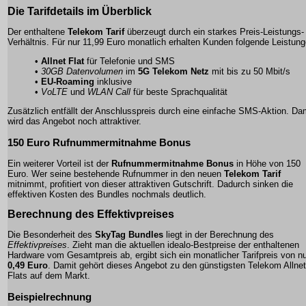
Die Tarifdetails im Überblick
Der enthaltene
Telekom Tarif
überzeugt durch ein starkes Preis-Leistungs-
Verhältnis. Für nur 11,99 Euro monatlich erhalten Kunden folgende Leistung
•
Allnet Flat
für Telefonie und SMS
•
30GB Datenvolumen
im
5G Telekom Netz
mit bis zu 50 Mbit/s
•
EU-Roaming
inklusive
•
VoLTE
und
WLAN Call
für beste Sprachqualität
Zusätzlich entfällt der Anschlusspreis durch eine einfache SMS-Aktion. Da
wird das Angebot noch attraktiver.
150 Euro Rufnummermitnahme Bonus
Ein weiterer Vorteil ist der
Rufnummermitnahme Bonus
in Höhe von 150
Euro. Wer seine bestehende Rufnummer in den neuen
Telekom Tarif
mitnimmt, profitiert von dieser attraktiven Gutschrift. Dadurch sinken die
effektiven Kosten des Bundles nochmals deutlich.
Berechnung des Effektivpreises
Die Besonderheit des
SkyTag Bundles
liegt in der Berechnung des
Effektivpreises
. Zieht man die aktuellen idealo-Bestpreise der enthaltenen
Hardware vom Gesamtpreis ab, ergibt sich ein monatlicher Tarifpreis von n
0,49 Euro
. Damit gehört dieses Angebot zu den günstigsten
Telekom Allnet
Flats
auf dem Markt.
Beispielrechnung