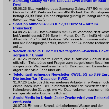
Samsung Galaxy A57 mit Tab A11: Zwei Geräte im Blau-
Deal
05.08.26 Blau kombiniert das Samsung Galaxy A57 5G mit d
Galaxy Tab A11 Wi-Fi und einem 40-GB-Tarif. Der Monatsprei
beträgt 23,99 Euro. Ob das Angebot günstig ist, hängt allerdin
davon ab, was Käufer ...
Spartipp Allmobil 45 GB für 7,99 Euro: 5G-Tarif im
Preischeck
04.08.26 45 GB Datenvolumen mit 5G im Vodafone-Netz kost
bei Allmobil derzeit 7,99 Euro im Monat. Der Tarif heißt Allmobi
Allnet Flat Pro 45 SALEbrations. Wer seine Rufnummer mitni
und alle Bedingungen erfüllt, kommt über 24 Monate rechneri
auf ...
Wacken 2026: 25 Euro fürs Weitergeben --Wacken-Ticket
sorgen für Unmut
31.07.26 Personalisierte Tickets, eine zusätzliche Gebühr in d
offiziellen Ticketbörse und Fragen zum bargeldlosen Bezahlen
sorgen unter Wacken-Besuchern für Diskussionen. Besonders
ärgern sich viele Fans über die ...
Telefontarifrechner.de Newsletter KW31: 5G ab 3,99 Euro
Die besten Tarif-Deals der KW31
31.07.26 Ende Juli drücken mehrere Anbieter ihre Preise noch
einmal nach unten. Der Telefontarifrechner.de Newsletter der
Kalenderwoche 31 zeigt, wie viel Datenvolumen inzwischen fü
weniger als zehn Euro erhältlich ist. ...
Social Media im Urlaub: Jeder Zweite wird vom Reisezie
enttäuscht
30.07.26 Ein leerer Strand, türkisfarbenes Wasser und der