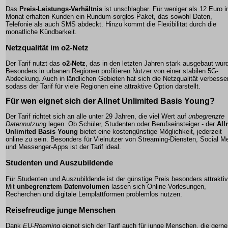
Das
Preis-Leistungs-Verhältnis
ist unschlagbar. Für weniger als 12 Euro 
Monat erhalten Kunden ein Rundum-sorglos-Paket, das sowohl Daten,
Telefonie als auch SMS abdeckt. Hinzu kommt die Flexibilität durch die
monatliche Kündbarkeit.
Netzqualität im o2-Netz
Der Tarif nutzt das
o2-Netz
, das in den letzten Jahren stark ausgebaut wur
Besonders in urbanen Regionen profitieren Nutzer von einer stabilen 5G-
Abdeckung. Auch in ländlichen Gebieten hat sich die Netzqualität verbesser
sodass der Tarif für viele Regionen eine attraktive Option darstellt.
Für wen eignet sich der
Allnet Unlimited Basis Young
?
Der Tarif richtet sich an alle unter 29 Jahren, die viel Wert auf
unbegrenzte
Datennutzung
legen. Ob Schüler, Studenten oder Berufseinsteiger - der
All
Unlimited Basis Young
bietet eine kostengünstige Möglichkeit, jederzeit
online zu sein. Besonders für Vielnutzer von Streaming-Diensten, Social M
und Messenger-Apps ist der Tarif ideal.
Studenten und Auszubildende
Für Studenten und Auszubildende ist der günstige Preis besonders attraktiv
Mit
unbegrenztem Datenvolumen
lassen sich Online-Vorlesungen,
Recherchen und digitale Lernplattformen problemlos nutzen.
Reisefreudige junge Menschen
Dank
EU-Roaming
eignet sich der Tarif auch für junge Menschen, die gerne