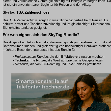
bietet und verschiedene Geräte gleichzeitig mit Energie versorgen kann. D
ist sie ein unverzichtbarer Begleiter für Reisen und den Alltag.
SkyTag TSA Zahlenschloss
Das
TSA Zahlenschloss
sorgt für zusätzliche Sicherheit beim Reisen. Es
schützt Koffer und Taschen zuverlässig und ist gleichzeitig für international
Sicherheitsstandards geeignet.
Für wen eignet sich das
SkyTag Bundle
?
Das Angebot richtet sich an alle, die einen günstigen
Telekom Tarif
mit viel
Datenvolumen suchen und gleichzeitig von hochwertiger Hardware profitier
möchten. Besonders interessant ist das Bundle für:
•
Preisbewusste Kunden
, die den
Effektivpreis
nutzen möchten
•
Technikaffine Nutzer
, die Wert auf praktische Gadgets legen
•
Reisende
, die von EU-Roaming und TSA-Schloss profitieren