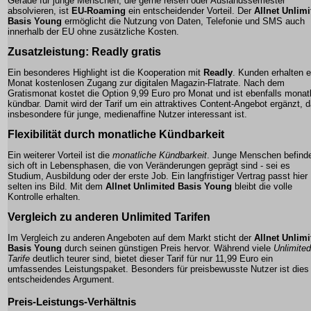
Gerade für junge Menschen, die gerne reisen oder Auslandssemester
absolvieren, ist
EU-Roaming
ein entscheidender Vorteil. Der
Allnet Unlimi
Basis Young
ermöglicht die Nutzung von Daten, Telefonie und SMS auch
innerhalb der EU ohne zusätzliche Kosten.
Zusatzleistung:
Readly gratis
Ein besonderes Highlight ist die Kooperation mit
Readly
. Kunden erhalten 
Monat kostenlosen Zugang zur digitalen Magazin-Flatrate. Nach dem
Gratismonat kostet die Option 9,99 Euro pro Monat und ist ebenfalls monat
kündbar. Damit wird der Tarif um ein attraktives Content-Angebot ergänzt, 
insbesondere für junge, medienaffine Nutzer interessant ist.
Flexibilität durch monatliche Kündbarkeit
Ein weiterer Vorteil ist die
monatliche Kündbarkeit
. Junge Menschen befind
sich oft in Lebensphasen, die von Veränderungen geprägt sind - sei es
Studium, Ausbildung oder der erste Job. Ein langfristiger Vertrag passt hier
selten ins Bild. Mit dem
Allnet Unlimited Basis Young
bleibt die volle
Kontrolle erhalten.
Vergleich zu anderen
Unlimited Tarifen
Im Vergleich zu anderen Angeboten auf dem Markt sticht der
Allnet Unlimi
Basis Young
durch seinen günstigen Preis hervor. Während viele
Unlimited
Tarife
deutlich teurer sind, bietet dieser Tarif für nur 11,99 Euro ein
umfassendes Leistungspaket. Besonders für preisbewusste Nutzer ist dies 
entscheidendes Argument.
Preis-Leistungs-Verhältnis