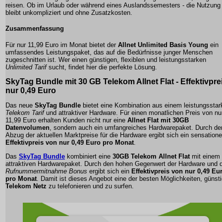
reisen. Ob im Urlaub oder während eines Auslandssemesters - die Nutzung
bleibt unkompliziert und ohne Zusatzkosten.
Zusammenfassung
Für nur 11,99 Euro im Monat bietet der
Allnet Unlimited Basis Young
ein
umfassendes Leistungspaket, das auf die Bedürfnisse junger Menschen
zugeschnitten ist. Wer einen günstigen, flexiblen und leistungsstarken
Unlimited Tarif
sucht, findet hier die perfekte Lösung.
SkyTag Bundle mit
30 GB Telekom Allnet Flat
- Effektivpre
nur 0,49 Euro
Das neue
SkyTag Bundle
bietet eine Kombination aus einem leistungsstar
Telekom Tarif
und attraktiver Hardware. Für einen monatlichen Preis von nu
11,99 Euro erhalten Kunden nicht nur eine
Allnet Flat mit 30GB
Datenvolumen
, sondern auch ein umfangreiches Hardwarepaket. Durch de
Abzug der aktuellen Marktpreise für die Hardware ergibt sich ein sensationel
Effektivpreis von nur 0,49 Euro pro Monat
.
Das
SkyTag Bundle
kombiniert eine
30GB Telekom Allnet Flat
mit einem
attraktiven Hardwarepaket. Durch den hohen Gegenwert der Hardware und 
Rufnummermitnahme Bonus
ergibt sich ein
Effektivpreis von nur 0,49 Eu
pro Monat
. Damit ist dieses Angebot eine der besten Möglichkeiten, günst
Telekom Netz
zu telefonieren und zu surfen.