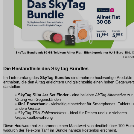
SkyTag Bundle mit 30 GB Telekom Allnet Flat - Effektivpreis nur 0,49 Euro
-Bild: ©
Freenet
Die Bestandteile des
SkyTag Bundles
Im Lieferumfang des
SkyTag Bundles
sind mehrere hochwertige Produkte
enthalten, die den Alltag erleichtern und gleichzeitig einen hohen Gegenwert
darstellen:
•
SkyTag Slim 4er Set Finder
- eine beliebte
AirTag Alternative
zur
Ortung von Gegenständen
•
6in1 Powerbank
- vielseitig einsetzbar für Smartphones, Tablets 
andere Geräte
•
SkyTag TSA Zahlenschloss
- ideal für Reisen und zur sicheren
Gepäckaufbewahrung
Diese Hardware hat zusammen einen Marktwert von deutlich über 100 Euro
wodurch der
Telekom Tarif
im Bundle nahezu kostenlos erscheint.