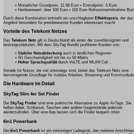
• Monatlicher Grundpreis: 11,99 Euro • Einmalpreis: 5 Euro
• Hardwarewert: über 100 Euro • 150 Euro Rufnummermitnahme Bo
Durch diese Kombination entsteht ein unschlagbarer
Effektivpreis
, der das
Angebot besonders für preisbewusste Kunden interessant macht.
Vorteile des
Telekom Netzes
Das
Telekom Netz
gilt in Deutschland als eines der zuverlässigsten und
leistungsstärksten. Mit dem
SkyTag Bundle
profitieren Kunden von:
•
Stabiler Netzabdeckung
auch in ländlichen Regionen
•
5G Geschwindigkeit
mit bis zu 50 Mbit/s
•
Hoher Sprachqualität
durch VoLTE und WLAN Call
Gerade für Nutzer, die viel unterwegs sind, bietet das
Telekom Netz
eine
hervorragende Grundlage für mobiles Arbeiten, Streaming und Kommunikati
Die Hardware im Detail
SkyTag Slim 4er Set Finder
Die
SkyTag Finder
sind eine praktische
Alternative zu Apple AirTags
. Sie
helfen dabei, Schlüssel, Taschen oder andere Gegenstände jederzeit
wiederzufinden. Über eine App lassen sich die Finder bequem orten.
6in1 Powerbank
Die
6in1 Powerbank
ist ein vielseitiges Ladegerät, das mehrere Anschlüss