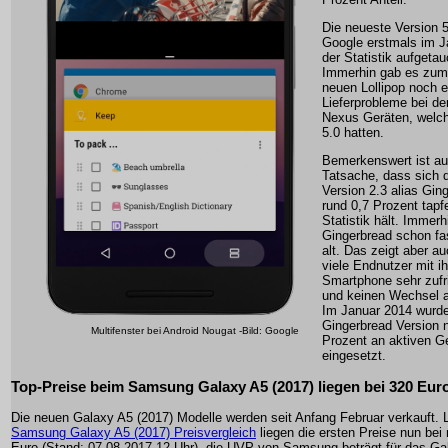
Die neueste Version 5.
Google erstmals im J
der Statistik aufgetau
Immerhin gab es zum
neuen Lollipop noch e
Lieferprobleme bei de
Nexus Geräten, welch
5.0 hatten.
Bemerkenswert ist au
Tatsache, dass sich d
Version 2.3 alias Gin
rund 0,7 Prozent tapfe
Statistik hält. Immerhi
Gingerbread schon fa
alt. Das zeigt aber a
viele Endnutzer mit i
Smartphone sehr zufr
und keinen Wechsel a
Im Januar 2014 wurde
Gingerbread Version 
Multifenster bei Android Nougat -Bild: Google
Prozent an aktiven G
eingesetzt.
Top-Preise beim Samsung Galaxy A5 (2017) liegen bei 320 Eur
Die neuen Galaxy A5 (2017) Modelle werden seit Anfang Februar verkauft.
Samsung Galaxy A5 (2017) Preisvergleich
liegen die ersten Preise nun bei
Euro (Stand: 07.08.2017 12 Uhr), die UVP von Samsung beträgt für das Ga