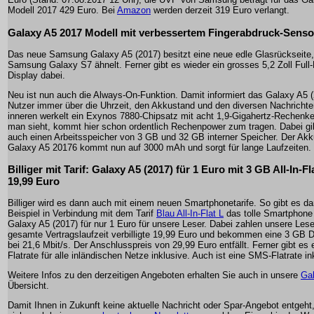
Modell 2017 429 Euro. Bei
Amazon
werden derzeit 319 Euro verlangt.
Galaxy A5 2017 Modell mit verbessertem Fingerabdruck-Senso
Das neue Samsung Galaxy A5 (2017) besitzt eine neue edle Glasrückseite
Samsung Galaxy S7 ähnelt. Ferner gibt es wieder ein grosses 5,2 Zoll Ful
Display dabei.
Neu ist nun auch die Always-On-Funktion. Damit informiert das Galaxy A5 
Nutzer immer über die Uhrzeit, den Akkustand und den diversen Nachrichte
inneren werkelt ein Exynos 7880-Chipsatz mit acht 1,9-Gigahertz-Rechenk
man sieht, kommt hier schon ordentlich Rechenpower zum tragen. Dabei gi
auch einen Arbeitsspeicher von 3 GB und 32 GB interner Speicher. Der Ak
Galaxy A5 20176 kommt nun auf 3000 mAh und sorgt für lange Laufzeiten.
Billiger mit Tarif: Galaxy A5 (2017) für 1 Euro mit 3 GB All-In-Fla
19,99 Euro
Billiger wird es dann auch mit einem neuen Smartphonetarife. So gibt es 
Beispiel in Verbindung mit dem Tarif
Blau All-In-Flat L
das tolle Smartphon
Galaxy A5 (2017) für nur 1 Euro für unsere Leser. Dabei zahlen unsere Lese
gesamte Vertragslaufzeit verbilligte 19,99 Euro und bekommen eine 3 GB D
bei 21,6 Mbit/s. Der Anschlusspreis von 29,99 Euro entfällt. Ferner gibt es
Flatrate für alle inländischen Netze inklusive. Auch ist eine SMS-Flatrate in
Weitere Infos zu den derzeitigen Angeboten erhalten Sie auch in unsere
Gal
Übersicht.
Damit Ihnen in Zukunft keine aktuelle Nachricht oder Spar-Angebot entgeht