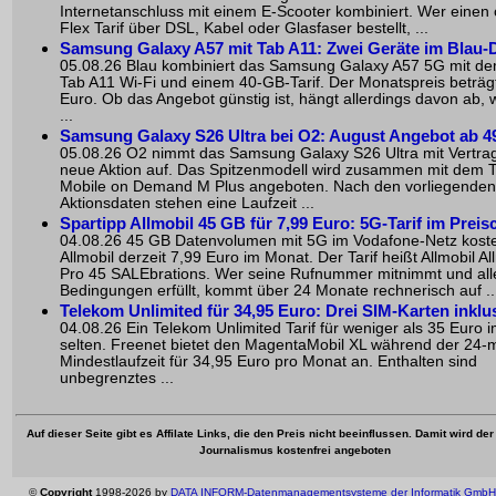
Internetanschluss mit einem E-Scooter kombiniert. Wer eine
Flex Tarif über DSL, Kabel oder Glasfaser bestellt, ...
Samsung Galaxy A57 mit Tab A11: Zwei Geräte im Blau-
05.08.26 Blau kombiniert das Samsung Galaxy A57 5G mit d
Tab A11 Wi-Fi und einem 40-GB-Tarif. Der Monatspreis beträg
Euro. Ob das Angebot günstig ist, hängt allerdings davon ab,
...
Samsung Galaxy S26 Ultra bei O2: August Angebot ab 4
05.08.26 O2 nimmt das Samsung Galaxy S26 Ultra mit Vertrag
neue Aktion auf. Das Spitzenmodell wird zusammen mit dem T
Mobile on Demand M Plus angeboten. Nach den vorliegenden
Aktionsdaten stehen eine Laufzeit ...
Spartipp Allmobil 45 GB für 7,99 Euro: 5G-Tarif im Preis
04.08.26 45 GB Datenvolumen mit 5G im Vodafone-Netz koste
Allmobil derzeit 7,99 Euro im Monat. Der Tarif heißt Allmobil All
Pro 45 SALEbrations. Wer seine Rufnummer mitnimmt und all
Bedingungen erfüllt, kommt über 24 Monate rechnerisch auf ..
Telekom Unlimited für 34,95 Euro: Drei SIM-Karten inklu
04.08.26 Ein Telekom Unlimited Tarif für weniger als 35 Euro i
selten. Freenet bietet den MagentaMobil XL während der 24-
Mindestlaufzeit für 34,95 Euro pro Monat an. Enthalten sind
unbegrenztes ...
Auf dieser Seite gibt es Affilate Links, die den Preis nicht beeinflussen. Damit wird de
Journalismus kostenfrei angeboten
©
Copyright
1998-2026 by
DATA INFORM-Datenmanagementsysteme der Informatik GmbH