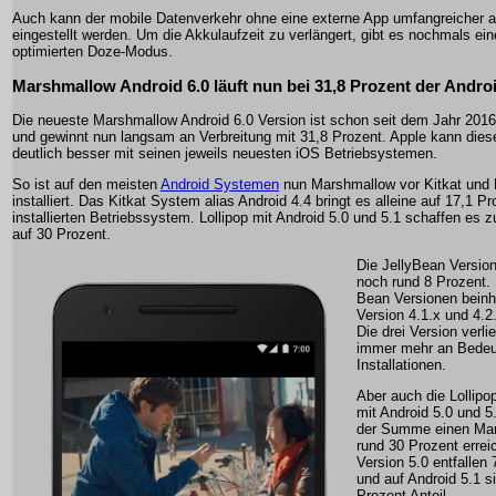
Auch kann der mobile Datenverkehr ohne eine externe App umfangreicher a
eingestellt werden. Um die Akkulaufzeit zu verlängert, gibt es nochmals ei
optimierten Doze-Modus.
Marshmallow Android 6.0 läuft nun bei 31,8 Prozent der Andro
Die neueste Marshmallow Android 6.0 Version ist schon seit dem Jahr 2016 
und gewinnt nun langsam an Verbreitung mit 31,8 Prozent. Apple kann dies
deutlich besser mit seinen jeweils neuesten iOS Betriebsystemen.
So ist auf den meisten
Android Systemen
nun Marshmallow vor Kitkat und L
installiert. Das Kitkat System alias Android 4.4 bringt es alleine auf 17,1 Pr
installierten Betriebssystem. Lollipop mit Android 5.0 und 5.1 schaffen e
auf 30 Prozent.
Die JellyBean Versio
noch rund 8 Prozent. 
Bean Versionen beinh
Version 4.1.x und 4.2
Die drei Version verli
immer mehr an Bedeu
Installationen.
Aber auch die Lollipo
mit Android 5.0 und 5
der Summe einen Mark
rund 30 Prozent erreic
Version 5.0 entfallen 
und auf Android 5.1 s
Prozent Anteil.