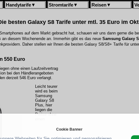
Handytarife
▼
Stromtarife
▼
Reisen
▼
V
ie besten Galaxy S8 Tarife unter mtl. 35 Euro im Ok
martphones auf dem Markt gebracht hat, schauen wir uns dann gerne die bes
s
an diesem Wochenende an. Immerhin gibt es das neue
Samsung Galaxy S
nkprovidern. Daher stellen wir Ihnen die besten Galaxy S8/S8+ Tarife für unt
n 550 Euro
iegen ohne einen Laufzeitvertrag
ion bei den Händlerangeboten
en derzeit 546 Euro verlangt.
Leicht teurer
wird es beim
Samsung
Galaxy S8
Plus, hier
liegen die
Preise ohne
einen
Cookie Banner
 unsere Webseiten für Sie optimieren und personalisieren