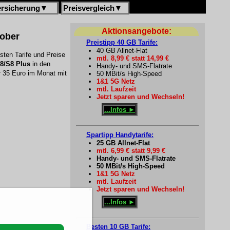
ersicherung
▼
Preisvergleich
▼
Aktionsangebote:
tober
Preistipp 40 GB Tarife:
40 GB Allnet-Flat
ten Tarife und Preise
mtl. 8,99 € statt 14,99 €
8/S8 Plus
in den
Handy- und SMS-Flatrate
er 35 Euro im Monat mit
50 MBit/s High-Speed
1&1 5G Netz
mtl. Laufzeit
Jetzt sparen und Wechseln!
...Infos ►
Spartipp Handytarife:
25 GB Allnet-Flat
mtl. 6,99 € statt 9,99 €
Handy- und SMS-Flatrate
50 MBit/s High-Speed
1&1 5G Netz
mtl. Laufzeit
Jetzt sparen und Wechseln!
...Infos ►
Besten 10 GB Tarife: