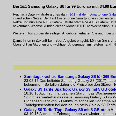
Bei 1&1 Samsung Galaxy S8 für 99 Euro ab mtl. 34,99 Eu
Reichlich Daten-Flatrate gibt es dann
1&1 mit dem Smartphone Gala
inländischen Netze. Der Tarif kostet ohne Smartphone in den ersten 1
Netze und nun eine 6 GB Daten-Flatrate statt eine 4 GB Daten-Flat
bekommen Wechselkunden diesen Monat 100 Euro Wechselbonus. Als
Weitere Infos zu den derzeitigen Angeboten erhalten Sie auch bei 
Damit Ihnen in Zukunft kein Spar-Angebot entgeht, können Sie sich
Übersicht an Aktionen und wichtigen Änderungen im Telefonmarkt. N
Sonntagskracher: Samsungs Galaxy S8 für 369 Eur
23.02.19 Das beliebte
Samsung Galaxy S8
(2017) hat 
bekommen. So fallen daher die Preise bei den älteren 
Galaxy S9 Tarife Spartipp: Galaxy S9 mit 5 GB otelo 
18.10.18 Auch zum langsamen Start in das Wochenende h
So gibt es weiterhin das neue Samsung Galaxy S9 im Wer
Highspeed Tarif von 50 Mbit/s im schnellen Vodafone N
Tarifeigenschaften bei den neuen otelo Galaxy S9 Tarifakt
Galaxy S9 Tarife Tipp: Galaxy S9 mit 5 GB otelo Alln
03.10.18 Auch zum Feiertag haben wir wieder einen toll