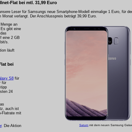
net-Flat bei mtl. 31,99 Euro
nsere Leser für Samsungs neue Smartphone-Modell einmalige 1 Euro, für de
im Monat verlangt. Der Anschlusspreis beträgt 39,99 Euro.
e Menge an
 Es gibt eine
 das
if eine 2 GB
bit/s.
tion läuft
lat bei
laxy S8
für
 für
tipp
rsten 24
das
tz, auch ist
-Flatrate mit
r
. Die Aktion
Saturn
mit dem neuen Samsung Galaxy 