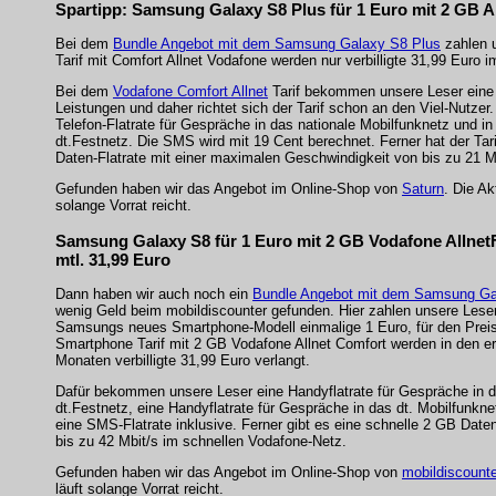
Spartipp: Samsung Galaxy S8 Plus für 1 Euro mit 2 GB All
Bei dem
Bundle Angebot mit dem Samsung Galaxy S8 Plus
zahlen u
Tarif mit Comfort Allnet Vodafone werden nur verbilligte 31,99 Euro 
Bei dem
Vodafone Comfort Allnet
Tarif bekommen unsere Leser ein
Leistungen und daher richtet sich der Tarif schon an den Viel-Nutzer.
Telefon-Flatrate für Gespräche in das nationale Mobilfunknetz und in
dt.Festnetz. Die SMS wird mit 19 Cent berechnet. Ferner hat der Tar
Daten-Flatrate mit einer maximalen Geschwindigkeit von bis zu 21 M
Gefunden haben wir das Angebot im Online-Shop von
Saturn
. Die Ak
solange Vorrat reicht.
Samsung Galaxy S8 für 1 Euro mit 2 GB Vodafone AllnetF
mtl. 31,99 Euro
Dann haben wir auch noch ein
Bundle Angebot mit dem Samsung Ga
wenig Geld beim mobildiscounter gefunden. Hier zahlen unsere Leser
Samsungs neues Smartphone-Modell einmalige 1 Euro, für den Preis
Smartphone Tarif mit 2 GB Vodafone Allnet Comfort werden in den e
Monaten verbilligte 31,99 Euro verlangt.
Dafür bekommen unsere Leser eine Handyflatrate für Gespräche in 
dt.Festnetz, eine Handyflatrate für Gespräche in das dt. Mobilfunkne
eine SMS-Flatrate inklusive. Ferner gibt es eine schnelle 2 GB Daten
bis zu 42 Mbit/s im schnellen Vodafone-Netz.
Gefunden haben wir das Angebot im Online-Shop von
mobildiscounte
läuft solange Vorrat reicht.