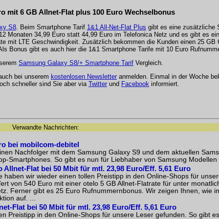
ro mit 6 GB Allnet-Flat plus 100 Euro Wechselbonus
xy S8
. Beim Smartphone Tarif
1&1 All-Net-Flat Plus
gibt es eine zusätzliche 
2 Monaten 34,99 Euro statt 44,99 Euro im Telefonica Netz und es gibt es eine 
rate mit LTE Geschwindigkeit. Zusätzlich bekommen die Kunden einen 25 GB 
 Bonus gibt es auch hier die 1&1 Smartphone Tarife mit 10 Euro Rufnumm
unserem
Samsung Galaxy S8/+ Smartphone Tarif
Vergleich.
 auch bei unserem
kostenlosen Newsletter
anmelden. Einmal in der Woche be
och schneller sind Sie aber via
Twitter
und
Facebook
informiert.
Verwandte Nachrichten:
o bei mobilcom-debitel
einen Nachfolger mit dem Samsung Galaxy S9 und dem aktuellen Sam
Top-Smartphones. So gibt es nun für Liebhaber von Samsung Modellen 
Allnet-Flat bei 50 Mbit für mtl. 23,98 Euro/Eff. 5,61 Euro
aben wir wieder einen tollen Preistipp in den Online-Shops für unse
t von 540 Euro mit einer otelo 5 GB Allnet-Flatrate für unter monatli
etz. Ferner gibt es 25 Euro Rufnummernbonus. Wir zeigen Ihnen, wie im
ion auf. ...
et-Flat bei 50 Mbit für mtl. 23,98 Euro/Eff. 5,61 Euro
en Preistipp in den Online-Shops für unsere Leser gefunden. So gibt e