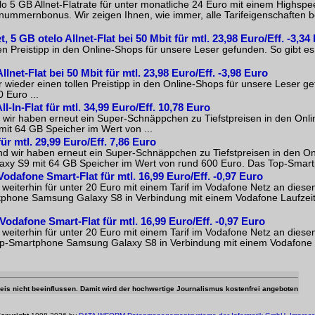
 5 GB Allnet-Flatrate für unter monatliche 24 Euro mit einem Highspee
nummernbonus. Wir zeigen Ihnen, wie immer, alle Tarifeigenschaften b
 5 GB otelo Allnet-Flat bei 50 Mbit für mtl. 23,98 Euro/Eff. -3,34
 Preistipp in den Online-Shops für unsere Leser gefunden. So gibt es
net-Flat bei 50 Mbit für mtl. 23,98 Euro/Eff. -3,98 Euro
ieder einen tollen Preistipp in den Online-Shops für unsere Leser ge
 Euro ...
-In-Flat für mtl. 34,99 Euro/Eff. 10,78 Euro
d wir haben erneut ein Super-Schnäppchen zu Tiefstpreisen in den Onl
it 64 GB Speicher im Wert von ...
ür mtl. 29,99 Euro/Eff. 7,86 Euro
d wir haben erneut ein Super-Schnäppchen zu Tiefstpreisen in den On
axy S9 mit 64 GB Speicher im Wert von rund 600 Euro. Das Top-Smartp
odafone Smart-Flat für mtl. 16,99 Euro/Eff. -0,97 Euro
weiterhin für unter 20 Euro mit einem Tarif im Vodafone Netz an dies
phone Samsung Galaxy S8 in Verbindung mit einem Vodafone Laufzeitv
Vodafone Smart-Flat für mtl. 16,99 Euro/Eff. -0,97 Euro
weiterhin für unter 20 Euro mit einem Tarif im Vodafone Netz an dies
p-Smartphone Samsung Galaxy S8 in Verbindung mit einem Vodafone L
 Preis nicht beeinflussen. Damit wird der hochwertige Journalismus kostenfrei angeboten