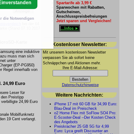
Einverstanden
Spartarife ab 3,99 €
Sparwochen mit Rabatten,
Gutscheinen,
Anschlusspreisbefreiungen
r die Notwendigen
Jetzt sparen und Vergleichen!
isvergleich
bei der 64
...Infos ►
arke (Stand 07.10.2017
microSD-Karte
Kostenloser Newsletter:
Samsung eine induktive
Mit unserem kostenlosen Newsletter
 Dazu muss man sich
verpassen Sie ab sofort keine
net unter
Schnäppchen und Aktionen mehr.
 Charger (EP-PG950)
Ihre E-Mail-Adresse:
 Regel innerhalb von
. 24,99 Euro
Datenschutzhinweise
sere Leser für
Weitere Nachrichten:
den Preistipp
verbilligte 24,99 Euro
iPhone 17 mit 60 GB für 34,99 Euro:
Blau-Deal im Preischeck
o2 Home Flex mit SoFlow SO4 Pro:
ionale Mobilfunknetz
E-Scooter-Deal --Der Kosten Check
den 19 Cent verlangt.
des Angebots
Preiskracher 25 GB 5G für 4,99
Euro: Lyca greift Discounter an