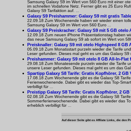
Samsung Galaxy S9 im Wert von 560 Euro mit einer otelo
im schnellen Vodafone Netz. Ferner gibt es 25 Euro Ruf
Galaxy S9 Tarifaktion auf. ...
Galaxy S9 Preishammer: Galaxy S9 mit gratis Tablet,
22.09.18 Zum Wochenende haben wir wieder einen tollen
Samsung Galaxy S9 im Wert von 560 Euro ...
Galaxy S9 Preiskracher: Galaxy S9 mit 5 GB otelo All
12.09.18 Zum neuen iPhone Präsentationstag haben wir w
das neue Samsung Galaxy S9 ab sofort im Wert von 580
Preisknaller: Galaxy S9 mit otelo Highspeed 8 GB All
05.09.18 Zum Monatsstart purzeln wieder die Tarife un
Leser gefunden. Dieses mal geht es um das Galaxy S9 m
Preishammer: Galaxy S9 mit otelo 8 GB All-In-Flat f
29.08.18 Zum Monatesende purzeln wieder die Tarife un
unsere Leser gefunden. Dieses mal geht es um das Gal
Spartipp Galaxy S8 Tarife: Gratis Kopfhörer, 2 GB V
17.08.18 Zum Wochenende gibt es die Galaxy S8 Tarife 
Ferienwochenende. Dabei gibt es wieder das Top-Smart
verbilligt für ...
Preistipp Galaxy S8 Tarife: Gratis Kopfhörer, 2 GB 
02.08.18 Zum Wochenende gibt es die Galaxy S8 Tarife 
Sommerferienwochenende. Dabei gibt es wieder das To
erheblich verbilligt für ...
Auf dieser Seite gibt es Affilate Links, die den