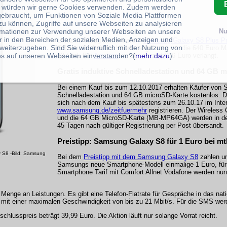
 würden wir gerne Cookies verwenden. Zudem werden
gebraucht, um Funktionen von Soziale Media Plattformen
zu können, Zugriffe auf unsere Webseiten zu analysieren
rmationen zur Verwendung unserer Webseiten an unsere
Nu
r in den Bereichen der sozialen Medien, Anzeigen und
Laufzeitvertrag laut unserem
Samsung Galaxy S8 Plus Pre
weiterzugeben. Sind Sie widerruflich mit der Nutzung von
GB Version bei den Händlerangeboten um die 640 Euro M
s auf unseren Webseiten einverstanden?(
mehr dazu
)
12 Uhr). Bei
Amazon
werden derzeit 636 Euro verlangt.
Gratis induktive Schnelladestation und 64 GB 
Bei einem Kauf bis zum 12.10.2017 erhalten Käufer von 
Schnelladestation und 64 GB microSD-Karte kostenlos.
sich nach dem Kauf bis spätestens zum 26.10.17 im Inter
www.samsung.de/zeitfuermehr
registrieren. Der Wireless
und die 64 GB MicroSD-Karte (MB-MP64GA) werden in der
45 Tagen nach gültiger Registrierung per Post übersandt.
Preistipp: Samsung Galaxy S8 für 1 Euro bei mtl
 S8 -Bild: Samsung
Bei dem
Preistipp mit dem Samsung Galaxy S8
zahlen un
Samsungs neue Smartphone-Modell einmalige 1 Euro, für 
Smartphone Tarif mit Comfort Allnet Vodafone werden nun 
enge an Leistungen. Es gibt eine Telefon-Flatrate für Gespräche in das nat
te mit einer maximalen Geschwindigkeit von bis zu 21 Mbit/s. Für die SMS wer
schlusspreis beträgt 39,99 Euro. Die Aktion läuft nur solange Vorrat reicht.