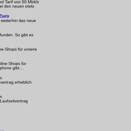
d Tarif von 50 Mbit/s
ei den neuen otelo
 Euro
 weiterhin das neue
funden. So gibt es
ine-Shops für unsere
line-Shops für
hone gibt ...
em
ertrag erheblich
em
aufzeitvertrag