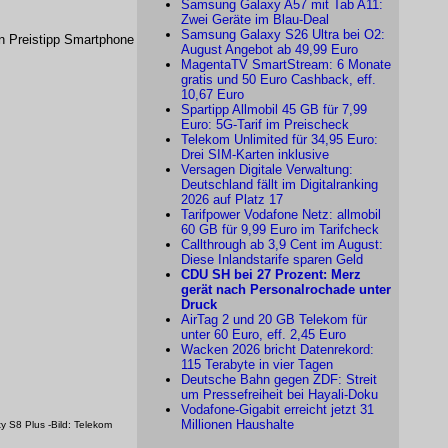
Samsung Galaxy A57 mit Tab A11:
Zwei Geräte im Blau-Deal
Samsung Galaxy S26 Ultra bei O2:
n Preistipp Smartphone
August Angebot ab 49,99 Euro
MagentaTV SmartStream: 6 Monate
gratis und 50 Euro Cashback, eff.
10,67 Euro
Spartipp Allmobil 45 GB für 7,99
Euro: 5G-Tarif im Preischeck
Telekom Unlimited für 34,95 Euro:
Drei SIM-Karten inklusive
Versagen Digitale Verwaltung:
Deutschland fällt im Digitalranking
2026 auf Platz 17
Tarifpower Vodafone Netz: allmobil
60 GB für 9,99 Euro im Tarifcheck
Callthrough ab 3,9 Cent im August:
Diese Inlandstarife sparen Geld
CDU SH bei 27 Prozent: Merz
gerät nach Personalrochade unter
Druck
AirTag 2 und 20 GB Telekom für
unter 60 Euro, eff. 2,45 Euro
Wacken 2026 bricht Datenrekord:
115 Terabyte in vier Tagen
Deutsche Bahn gegen ZDF: Streit
um Pressefreiheit bei Hayali-Doku
Vodafone-Gigabit erreicht jetzt 31
Millionen Haushalte
S8 Plus -Bild: Telekom