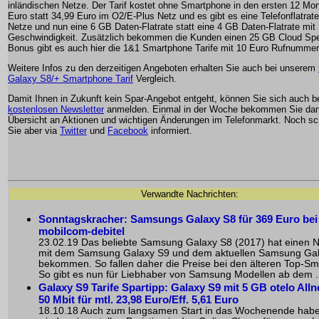
inländischen Netze. Der Tarif kostet ohne Smartphone in den ersten 12 Mo
Euro statt 34,99 Euro im O2/E-Plus Netz und es gibt es eine Telefonflatrate 
Netze und nun eine 6 GB Daten-Flatrate statt eine 4 GB Daten-Flatrate mit
Geschwindigkeit. Zusätzlich bekommen die Kunden einen 25 GB Cloud Spei
Bonus gibt es auch hier die 1&1 Smartphone Tarife mit 10 Euro Rufnumme
Weitere Infos zu den derzeitigen Angeboten erhalten Sie auch bei unserem
Galaxy S8/+ Smartphone Tarif
Vergleich.
Damit Ihnen in Zukunft kein Spar-Angebot entgeht, können Sie sich auch 
kostenlosen Newsletter
anmelden. Einmal in der Woche bekommen Sie dan
Übersicht an Aktionen und wichtigen Änderungen im Telefonmarkt. Noch sch
Sie aber via
Twitter
und
Facebook
informiert.
Verwandte Nachrichten:
Sonntagskracher: Samsungs Galaxy S8 für 369 Euro bei
mobilcom-debitel
23.02.19 Das beliebte
Samsung Galaxy S8
(2017) hat einen N
mit dem Samsung Galaxy S9 und dem aktuellen Samsung Ga
bekommen. So fallen daher die Preise bei den älteren Top-S
So gibt es nun für Liebhaber von Samsung Modellen ab dem .
Galaxy S9 Tarife Spartipp: Galaxy S9 mit 5 GB otelo Allne
50 Mbit für mtl. 23,98 Euro/Eff. 5,61 Euro
18.10.18 Auch zum langsamen Start in das Wochenende habe