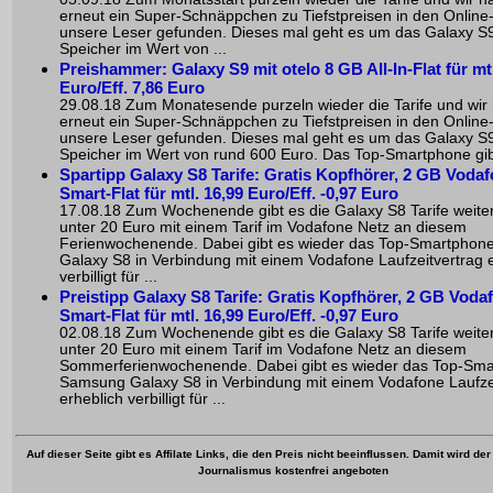
erneut ein Super-Schnäppchen zu Tiefstpreisen in den Online
unsere Leser gefunden. Dieses mal geht es um das Galaxy S
Speicher im Wert von ...
Preishammer: Galaxy S9 mit otelo 8 GB All-In-Flat für mtl
Euro/Eff. 7,86 Euro
29.08.18 Zum Monatesende purzeln wieder die Tarife und wir
erneut ein Super-Schnäppchen zu Tiefstpreisen in den Online
unsere Leser gefunden. Dieses mal geht es um das Galaxy S
Speicher im Wert von rund 600 Euro. Das Top-Smartphone gibt
Spartipp Galaxy S8 Tarife: Gratis Kopfhörer, 2 GB Voda
Smart-Flat für mtl. 16,99 Euro/Eff. -0,97 Euro
17.08.18 Zum Wochenende gibt es die Galaxy S8 Tarife weiter
unter 20 Euro mit einem Tarif im Vodafone Netz an diesem
Ferienwochenende. Dabei gibt es wieder das Top-Smartpho
Galaxy S8 in Verbindung mit einem Vodafone Laufzeitvertrag 
verbilligt für ...
Preistipp Galaxy S8 Tarife: Gratis Kopfhörer, 2 GB Voda
Smart-Flat für mtl. 16,99 Euro/Eff. -0,97 Euro
02.08.18 Zum Wochenende gibt es die Galaxy S8 Tarife weiter
unter 20 Euro mit einem Tarif im Vodafone Netz an diesem
Sommerferienwochenende. Dabei gibt es wieder das Top-Sm
Samsung Galaxy S8 in Verbindung mit einem Vodafone Laufze
erheblich verbilligt für ...
Auf dieser Seite gibt es Affilate Links, die den Preis nicht beeinflussen. Damit wird de
Journalismus kostenfrei angeboten