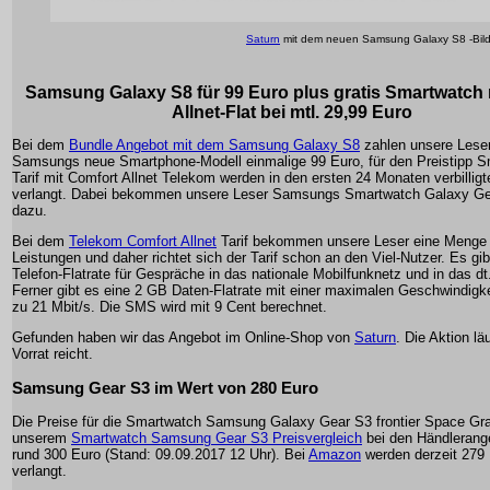
Saturn
mit dem neuen Samsung Galaxy S8 -Bil
Samsung Galaxy S8 für 99 Euro plus gratis Smartwatch 
Allnet-Flat bei mtl. 29,99 Euro
Bei dem
Bundle Angebot mit dem Samsung Galaxy S8
zahlen unsere Leser
Samsungs neue Smartphone-Modell einmalige 99 Euro, für den Preistipp 
Tarif mit Comfort Allnet Telekom werden in den ersten 24 Monaten verbillig
verlangt. Dabei bekommen unsere Leser Samsungs Smartwatch Galaxy Gea
dazu.
Bei dem
Telekom Comfort Allnet
Tarif bekommen unsere Leser eine Menge
Leistungen und daher richtet sich der Tarif schon an den Viel-Nutzer. Es gib
Telefon-Flatrate für Gespräche in das nationale Mobilfunknetz und in das dt
Ferner gibt es eine 2 GB Daten-Flatrate mit einer maximalen Geschwindigke
zu 21 Mbit/s. Die SMS wird mit 9 Cent berechnet.
Gefunden haben wir das Angebot im Online-Shop von
Saturn
. Die Aktion lä
Vorrat reicht.
Samsung Gear S3 im Wert von 280 Euro
Die Preise für die Smartwatch Samsung Galaxy Gear S3 frontier Space Gray
unserem
Smartwatch Samsung Gear S3 Preisvergleich
bei den Händlerang
rund 300 Euro (Stand: 09.09.2017 12 Uhr). Bei
Amazon
werden derzeit 279
verlangt.