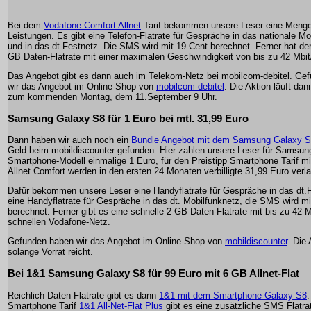
Bei dem
Vodafone Comfort Allnet
Tarif bekommen unsere Leser eine Meng
Leistungen. Es gibt eine Telefon-Flatrate für Gespräche in das nationale Mo
und in das dt.Festnetz. Die SMS wird mit 19 Cent berechnet. Ferner hat der 
GB Daten-Flatrate mit einer maximalen Geschwindigkeit von bis zu 42 Mbit
Das Angebot gibt es dann auch im Telekom-Netz bei mobilcom-debitel. Ge
wir das Angebot im Online-Shop von
mobilcom-debitel
. Die Aktion läuft dan
zum kommenden Montag, dem 11.September 9 Uhr.
Samsung Galaxy S8 für 1 Euro bei mtl. 31,99 Euro
Dann haben wir auch noch ein
Bundle Angebot mit dem Samsung Galaxy 
Geld beim mobildiscounter gefunden. Hier zahlen unsere Leser für Samsu
Smartphone-Modell einmalige 1 Euro, für den Preistipp Smartphone Tarif m
Allnet Comfort werden in den ersten 24 Monaten verbilligte 31,99 Euro verla
Dafür bekommen unsere Leser eine Handyflatrate für Gespräche in das dt.
eine Handyflatrate für Gespräche in das dt. Mobilfunknetz, die SMS wird mi
berechnet. Ferner gibt es eine schnelle 2 GB Daten-Flatrate mit bis zu 42 M
schnellen Vodafone-Netz.
Gefunden haben wir das Angebot im Online-Shop von
mobildiscounter
. Die 
solange Vorrat reicht.
Bei 1&1 Samsung Galaxy S8 für 99 Euro mit 6 GB Allnet-Flat
Reichlich Daten-Flatrate gibt es dann
1&1 mit dem Smartphone Galaxy S8
Smartphone Tarif
1&1 All-Net-Flat Plus
gibt es eine zusätzliche SMS Flatrat