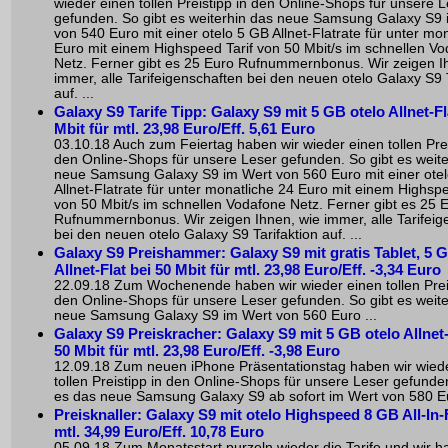
wieder einen tollen Preistipp in den Online-Shops für unsere 
gefunden. So gibt es weiterhin das neue Samsung Galaxy S9 
von 540 Euro mit einer otelo 5 GB Allnet-Flatrate für unter mo
Euro mit einem Highspeed Tarif von 50 Mbit/s im schnellen V
Netz. Ferner gibt es 25 Euro Rufnummernbonus. Wir zeigen I
immer, alle Tarifeigenschaften bei den neuen otelo Galaxy S9 T
auf. ...
Galaxy S9 Tarife Tipp: Galaxy S9 mit 5 GB otelo Allnet-Fl
Mbit für mtl. 23,98 Euro/Eff. 5,61 Euro
03.10.18 Auch zum Feiertag haben wir wieder einen tollen Prei
den Online-Shops für unsere Leser gefunden. So gibt es weite
neue Samsung Galaxy S9 im Wert von 560 Euro mit einer ote
Allnet-Flatrate für unter monatliche 24 Euro mit einem Highspe
von 50 Mbit/s im schnellen Vodafone Netz. Ferner gibt es 25 
Rufnummernbonus. Wir zeigen Ihnen, wie immer, alle Tarifeig
bei den neuen otelo Galaxy S9 Tarifaktion auf. ...
Galaxy S9 Preishammer: Galaxy S9 mit gratis Tablet, 5 G
Allnet-Flat bei 50 Mbit für mtl. 23,98 Euro/Eff. -3,34 Euro
22.09.18 Zum Wochenende haben wir wieder einen tollen Preis
den Online-Shops für unsere Leser gefunden. So gibt es weite
neue Samsung Galaxy S9 im Wert von 560 Euro ...
Galaxy S9 Preiskracher: Galaxy S9 mit 5 GB otelo Allnet-
50 Mbit für mtl. 23,98 Euro/Eff. -3,98 Euro
12.09.18 Zum neuen iPhone Präsentationstag haben wir wied
tollen Preistipp in den Online-Shops für unsere Leser gefunden
es das neue Samsung Galaxy S9 ab sofort im Wert von 580 Eu
Preisknaller: Galaxy S9 mit otelo Highspeed 8 GB All-In-F
mtl. 34,99 Euro/Eff. 10,78 Euro
05.09.18 Zum Monatsstart purzeln wieder die Tarife und wir 