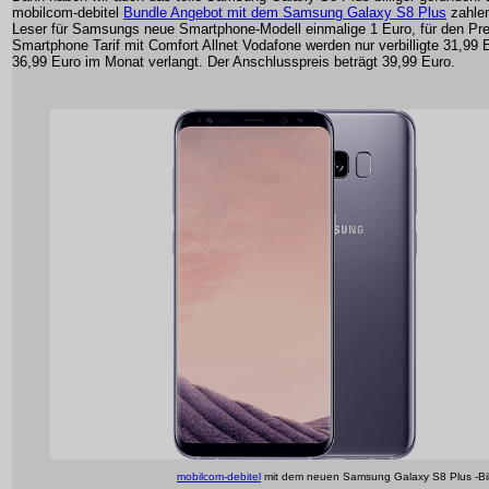
mobilcom-debitel
Bundle Angebot mit dem Samsung Galaxy S8 Plus
zahle
Leser für Samsungs neue Smartphone-Modell einmalige 1 Euro, für den Pre
Smartphone Tarif mit Comfort Allnet Vodafone werden nur verbilligte 31,99 E
36,99 Euro im Monat verlangt. Der Anschlusspreis beträgt 39,99 Euro.
mobilcom-debitel
mit dem neuen Samsung Galaxy S8 Plus -Bi