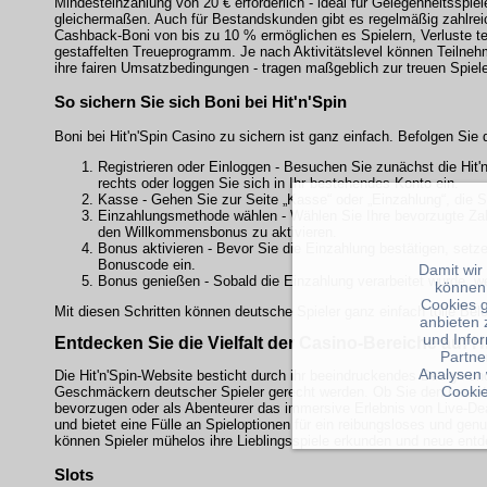
Mindesteinzahlung von 20 € erforderlich - ideal für Gelegenheitsspiel
gleichermaßen. Auch für Bestandskunden gibt es regelmäßig zahlrei
Cashback-Boni von bis zu 10 % ermöglichen es Spielern, Verluste teil
gestaffelten Treueprogramm. Je nach Aktivitätslevel können Teilneh
ihre fairen Umsatzbedingungen - tragen maßgeblich zur treuen Spieler
So sichern Sie sich Boni bei Hit'n'Spin
Boni bei Hit'n'Spin Casino zu sichern ist ganz einfach. Befolgen Sie
Registrieren oder Einloggen - Besuchen Sie zunächst die Hit'
rechts oder loggen Sie sich in Ihr bestehendes Konto ein.
Kasse - Gehen Sie zur Seite „Kasse“ oder „Einzahlung“, die S
Einzahlungsmethode wählen - Wählen Sie Ihre bevorzugte Za
den Willkommensbonus zu aktivieren.
Bonus aktivieren - Bevor Sie die Einzahlung bestätigen, se
Bonuscode ein.
Damit wir
Bonus genießen - Sobald die Einzahlung verarbeitet wurde, w
können
Cookies 
Mit diesen Schritten können deutsche Spieler ganz einfach tolle Belo
anbieten 
und Info
Entdecken Sie die Vielfalt der Casino-Bereiche auf Hi
Partne
Analysen 
Die Hit'n'Spin-Website besticht durch ihr beeindruckendes Design un
Cookie
Geschmäckern deutscher Spieler gerecht werden. Ob Sie den rasante
bevorzugen oder als Abenteurer das immersive Erlebnis von Live-Deale
und bietet eine Fülle an Spieloptionen für ein reibungsloses und g
können Spieler mühelos ihre Lieblingsspiele erkunden und neue entd
Slots