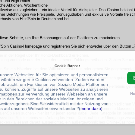
er und High Roller
che Aktionen. Wöchentliche
weise auszugleichen - ein idealer Vorteil für Vielspieler. Das Casino belohnt
mer Belohnungen wie Freispiele, Bonusguthaben und exklusive Vorteile freisch
basis von Hit'n'Spin in Deutschland bei.
 diese Schritte, um Ihre Belohnungen auf der Plattform zu maximieren.
n'Spin Casino-Homepage und registrieren Sie sich entweder über den Button „R
ie in der Regel über Ihr Konto-Dashboard erreichen.
hlungsmethode aus der Liste der sicheren Zahlungsmethoden. Zahlen Sie min
Cookie Banner
tzen Sie ein Häkchen bei dem Willkommensbonus oder geben Sie gegebenenfal
 unsere Webseiten für Sie optimieren und personalisieren
erden der Bonusbetrag und die Freispiele Ihrem Konto automatisch gutgeschr
 würden wir gerne Cookies verwenden. Zudem werden
gebraucht, um Funktionen von Soziale Media Plattformen
hnungen freischalten und sofort ihr verbessertes Hit'n'Spin-Spielerlebnis geni
zu können, Zugriffe auf unsere Webseiten zu analysieren
rmationen zur Verwendung unserer Webseiten an unsere
Nu
t'n'Spin
r in den Bereichen der sozialen Medien, Anzeigen und
weiterzugeben. Sind Sie widerruflich mit der Nutzung von
d bietet eine breite Auswahl an Casino-Bereichen, die den unterschiedlichen V
s auf unseren Webseiten einverstanden?(
mehr dazu
)
n Nervenkitzel an den Walzen lieben, die strategischen Elemente klassische
r-Spielen suchen - hier ist für jeden etwas dabei. Jede Kategorie ist benutze
enussvolles Spielerlebnis von Anfang bis Ende. Dank nahtloser Übergänge zwi
ecken - allesamt darauf ausgerichtet, ein außergewöhnliches Online-Casino-A