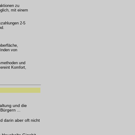
aktionen zu
glich, mit einem
szahlungen 2-5
nd.
oberfläche,
finden von
ngsmethoden und
vereint Komfort,
altung und die
Bürgern ...
 darin aber oft nicht