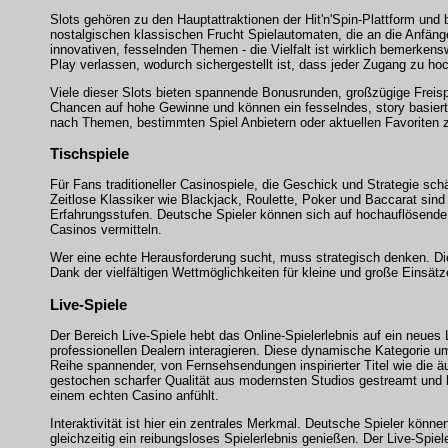
Slots gehören zu den Hauptattraktionen der Hit'n'Spin-Plattform und 
nostalgischen klassischen Frucht Spielautomaten, die an die Anfäng
innovativen, fesselnden Themen - die Vielfalt ist wirklich bemerkens
Play verlassen, wodurch sichergestellt ist, dass jeder Zugang zu ho
Viele dieser Slots bieten spannende Bonusrunden, großzügige Freisp
Chancen auf hohe Gewinne und können ein fesselndes, story basiert
nach Themen, bestimmten Spiel Anbietern oder aktuellen Favoriten zu
Tischspiele
Für Fans traditioneller Casinospiele, die Geschick und Strategie sch
Zeitlose Klassiker wie Blackjack, Roulette, Poker und Baccarat sind p
Erfahrungsstufen. Deutsche Spieler können sich auf hochauflösende G
Casinos vermitteln.
Wer eine echte Herausforderung sucht, muss strategisch denken. Die 
Dank der vielfältigen Wettmöglichkeiten für kleine und große Einsät
Live-Spiele
Der Bereich Live-Spiele hebt das Online-Spielerlebnis auf ein neues 
professionellen Dealern interagieren. Diese dynamische Kategorie um
Reihe spannender, von Fernsehsendungen inspirierter Titel wie die ä
gestochen scharfer Qualität aus modernsten Studios gestreamt und bi
einem echten Casino anfühlt.
Interaktivität ist hier ein zentrales Merkmal. Deutsche Spieler kön
gleichzeitig ein reibungsloses Spielerlebnis genießen. Der Live-Spiel