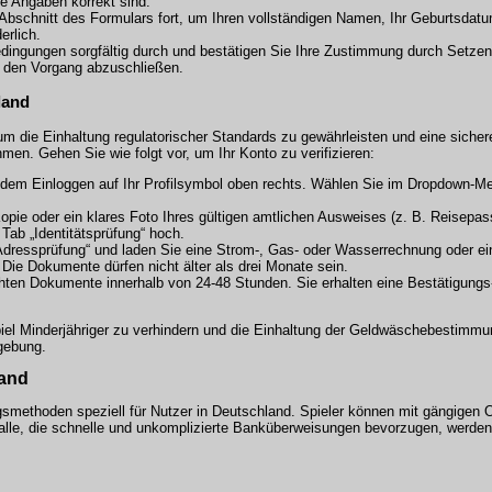
le Angaben korrekt sind.
Abschnitt des Formulars fort, um Ihren vollständigen Namen, Ihr Geburtsdat
erlich.
ingungen sorgfältig durch und bestätigen Sie Ihre Zustimmung durch Setze
m den Vorgang abzuschließen.
land
tt, um die Einhaltung regulatorischer Standards zu gewährleisten und eine sich
en. Gehen Sie wie folgt vor, um Ihr Konto zu verifizieren:
ch dem Einloggen auf Ihr Profilsymbol oben rechts. Wählen Sie im Dropdown-Me
pie oder ein klares Foto Ihres gültigen amtlichen Ausweises (z. B. Reisepas
ab „Identitätsprüfung“ hoch.
Adressprüfung“ und laden Sie eine Strom-, Gas- oder Wasserrechnung oder e
Die Dokumente dürfen nicht älter als drei Monate sein.
chten Dokumente innerhalb von 24-48 Stunden. Sie erhalten eine Bestätigungs-
piel Minderjähriger zu verhindern und die Einhaltung der Geldwäschebestimmu
mgebung.
land
ngsmethoden speziell für Nutzer in Deutschland. Spieler können mit gängigen 
r alle, die schnelle und unkomplizierte Banküberweisungen bevorzugen, werd