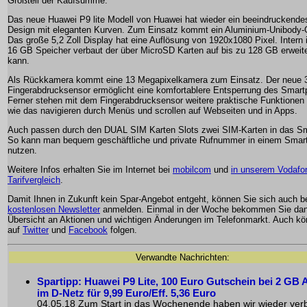
Großteil der Kaufsumme.
Das neue Huawei P9 lite Modell von Huawei hat wieder ein beeindruckende
Design mit eleganten Kurven. Zum Einsatz kommt ein Aluminium-Unibody
Das große 5,2 Zoll Display hat eine Auflösung von 1920x1080 Pixel. Intern i
16 GB Speicher verbaut der über MicroSD Karten auf bis zu 128 GB erweit
kann.
Als Rückkamera kommt eine 13 Megapixelkamera zum Einsatz. Der neue 
Fingerabdrucksensor ermöglicht eine komfortablere Entsperrung des Smart
Ferner stehen mit dem Fingerabdrucksensor weitere praktische Funktionen
wie das navigieren durch Menüs und scrollen auf Webseiten und in Apps.
Auch passen durch den DUAL SIM Karten Slots zwei SIM-Karten in das S
So kann man bequem geschäftliche und private Rufnummer in einem Smar
nutzen.
Weitere Infos erhalten Sie im Internet bei
mobilcom
und
in unserem Vodafo
Tarifvergleich
.
Damit Ihnen in Zukunft kein Spar-Angebot entgeht, können Sie sich auch 
kostenlosen Newsletter
anmelden. Einmal in der Woche bekommen Sie dan
Übersicht an Aktionen und wichtigen Änderungen im Telefonmarkt. Auch k
auf
Twitter
und
Facebook
folgen.
Verwandte Nachrichten:
Spartipp: Huawei P9 Lite, 100 Euro Gutschein bei 2 GB A
im D-Netz für 9,99 Euro/Eff. 5,36 Euro
04.05.18 Zum Start in das Wochenende haben wir wieder verbi