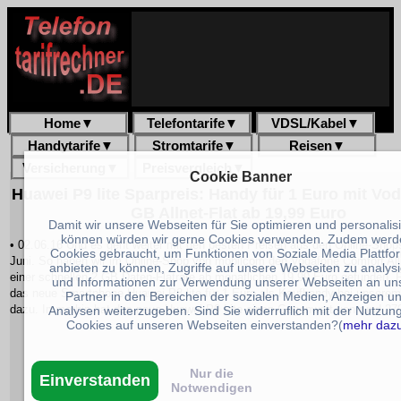
Home
▼
Telefontarife
▼
VDSL/Kabel
▼
Handytarife
▼
Stromtarife
▼
Reisen
▼
Versicherung
▼
Preisvergleich
▼
Cookie Banner
Huawei P9 lite Sparpreis: Handy für 1 Euro mit Vo
GB Allnet-Flat ab 19,99 Euro
Damit wir unsere Webseiten für Sie optimieren und personalis
können würden wir gerne Cookies verwenden. Zudem werd
• 02.06.16 Und es geht weiter mit den besten Preisen aus den Online-Sho
Cookies gebraucht, um Funktionen von Soziale Media Plattfo
Juni. So haben wir im Online-Shop von mobilcom den Vodafone Comfort Alln
anbieten zu können, Zugriffe auf unsere Webseiten zu analys
einer schnellen 2 GB Daten-Flatrate ab monatlichen 19,99 Euro gefunden. F
und Informationen zur Verwendung unserer Webseiten an un
das neue Smartphone Huawei P8 lite für 1 Euro als Kaufhandy bei unserem
Partner in den Bereichen der sozialen Medien, Anzeigen u
dazu. Immerhin hat das neue Huawei P9 Lite einen Gegenwert von rund 27
Analysen weiterzugeben. Sind Sie widerruflich mit der Nutzun
Cookies auf unseren Webseiten einverstanden?(
mehr daz
Nur die
Einverstanden
Notwendigen