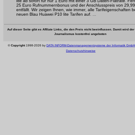
lite ab sofort für nur 1 Euro mit einer 3 GB Daten-Flatrate. Fer
25 Euro Rufnummernbonus und der Anschlusspreis von 29,99
entfällt. Wir zeigen Ihnen, wie immer, alle Tarifeigenschaften b
neuen Blau Huawei P10 lite Tarifen auf. ...
Auf dieser Seite gibt es Affilate Links, die den Preis nicht beeinflussen. Damit wird de
Journalismus kostenfrei angeboten
©
Copyright
1998-2026 by
DATA INFORM-Datenmanagementsysteme der Informatik GmbH
Datenschutzhinweise