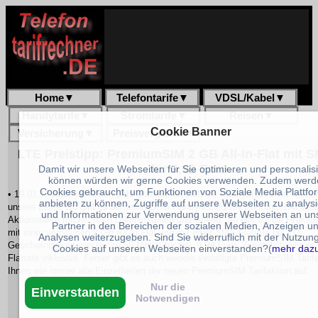
Home
▼
Telefontarife
▼
VDSL/Kabel
▼
Handytarife
▼
Stromtarife
▼
Reisen
▼
Cookie Banner
Versicherung
▼
Preisvergleich
▼
LTE Preistipp: PremiumSIM 2 GB All-In-Flat mit S
für 9,99 Euro
Damit wir unsere Webseiten für Sie optimieren und personalis
können würden wir gerne Cookies verwenden. Zudem werd
Cookies gebraucht, um Funktionen von Soziale Media Plattfo
• 19.01.17 Auch im neuen Jahr unterbieten sich die Handydiscounter wiede
anbieten zu können, Zugriffe auf unsere Webseiten zu analys
unsere Leser. So gibt es ab sofort beim Handydiscounter PremiumSIM wie
und Informationen zur Verwendung unserer Webseiten an un
Aktionstarife mit reichlich Datenvolumen und Speed. So gibt es die Premi
Partner in den Bereichen der sozialen Medien, Anzeigen u
mit einer verbilligten 2 GB All-In Flat und mit einer SMS-Flatrate bei LTE
Analysen weiterzugeben. Sind Sie widerruflich mit der Nutzun
Geschwindigkeit von bis zu 50 Mbit/s für mtl. 9,99 Euro. Zusätzlich gibt es
Cookies auf unseren Webseiten einverstanden?(
mehr daz
Flatrate inklusive. Ferner gibt es auch weitere verbilligte PremiumSIM Tarif
Ihnen wie immer alle Einzelheiten der neuen PremiumSIM Tarifaktion auf.
Nur die
Einverstanden
Notwendigen