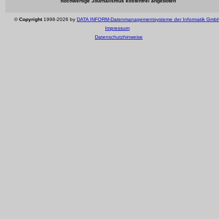
hochwertige Journalismus kostenfrei angeboten
©
Copyright
1998-2026 by
DATA INFORM-Datenmanagementsysteme der Informatik Gmb
Impressum
Datenschutzhinweise