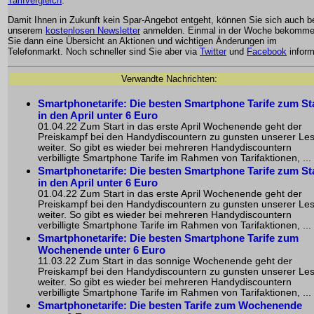
Tarifvergleich
.
Damit Ihnen in Zukunft kein Spar-Angebot entgeht, können Sie sich auch b
unserem
kostenlosen Newsletter
anmelden. Einmal in der Woche bekomm
Sie dann eine Übersicht an Aktionen und wichtigen Änderungen im
Telefonmarkt. Noch schneller sind Sie aber via
Twitter
und
Facebook
inform
Verwandte Nachrichten:
Smartphonetarife: Die besten Smartphone Tarife zum St
in den April unter 6 Euro
01.04.22 Zum Start in das erste April Wochenende geht der
Preiskampf bei den Handydiscountern zu gunsten unserer Le
weiter. So gibt es wieder bei mehreren Handydiscountern
verbilligte Smartphone Tarife im Rahmen von Tarifaktionen, ...
Smartphonetarife: Die besten Smartphone Tarife zum St
in den April unter 6 Euro
01.04.22 Zum Start in das erste April Wochenende geht der
Preiskampf bei den Handydiscountern zu gunsten unserer Le
weiter. So gibt es wieder bei mehreren Handydiscountern
verbilligte Smartphone Tarife im Rahmen von Tarifaktionen, ...
Smartphonetarife: Die besten Smartphone Tarife zum
Wochenende unter 6 Euro
11.03.22 Zum Start in das sonnige Wochenende geht der
Preiskampf bei den Handydiscountern zu gunsten unserer Le
weiter. So gibt es wieder bei mehreren Handydiscountern
verbilligte Smartphone Tarife im Rahmen von Tarifaktionen, ...
Smartphonetarife: Die besten Tarife zum Wochenende