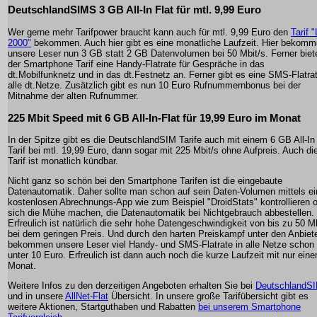
DeutschlandSIMS 3 GB All-In Flat für mtl. 9,99 Euro
Wer gerne mehr Tarifpower braucht kann auch für mtl. 9,99 Euro den
Tarif 
2000"
bekommen. Auch hier gibt es eine monatliche Laufzeit. Hier bekom
unsere Leser nun 3 GB statt 2 GB Datenvolumen bei 50 Mbit/s. Ferner biet
der Smartphone Tarif eine Handy-Flatrate für Gespräche in das
dt.Mobilfunknetz und in das dt.Festnetz an. Ferner gibt es eine SMS-Flatrat
alle dt.Netze. Zusätzlich gibt es nun 10 Euro Rufnummernbonus bei der
Mitnahme der alten Rufnummer.
225 Mbit Speed mit 6 GB All-In-Flat für 19,99 Euro im Monat
In der Spitze gibt es die DeutschlandSIM Tarife auch mit einem 6 GB All-In 
Tarif bei mtl. 19,99 Euro, dann sogar mit 225 Mbit/s ohne Aufpreis. Auch di
Tarif ist monatlich kündbar.
Nicht ganz so schön bei den Smartphone Tarifen ist die eingebaute
Datenautomatik. Daher sollte man schon auf sein Daten-Volumen mittels ei
kostenlosen Abrechnungs-App wie zum Beispiel "DroidStats" kontrollieren 
sich die Mühe machen, die Datenautomatik bei Nichtgebrauch abbestellen.
Erfreulich ist natürlich die sehr hohe Datengeschwindigkeit von bis zu 50 Mb
bei dem geringen Preis. Und durch den harten Preiskampf unter den Anbiet
bekommen unsere Leser viel Handy- und SMS-Flatrate in alle Netze schon 
unter 10 Euro. Erfreulich ist dann auch noch die kurze Laufzeit mit nur ein
Monat.
Weitere Infos zu den derzeitigen Angeboten erhalten Sie bei
DeutschlandS
und in unsere
AllNet-Flat
Übersicht. In unsere große Tarifübersicht gibt es
weitere Aktionen, Startguthaben und Rabatten
bei unserem Smartphone