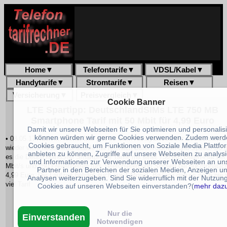
Home
▼
Telefontarife
▼
VDSL/Kabel
▼
Handytarife
▼
Stromtarife
▼
Reisen
▼
Versicherung
▼
Preisvergleich
▼
Cookie Banner
LTE Spartipp: DeutschlandSIMs LTE 750 MB
Smartphone Tarif mit 50 Mbit für 4,99 Euro
Damit wir unsere Webseiten für Sie optimieren und personalis
können würden wir gerne Cookies verwenden. Zudem werd
• 08.05.17 Auch im Monat Mai gibt es beim
Handydiscounter Deutschland
Cookies gebraucht, um Funktionen von Soziale Media Plattfo
wieder viele neue Aktionstarife mit reichlich Datenvolumen und Speed. So g
anbieten zu können, Zugriffe auf unsere Webseiten zu analys
es die DeutschlandSIM Smartphone Tarife mit einer 750 MB Daten-Flat bei
und Informationen zur Verwendung unserer Webseiten an un
Mbit/s und 250 Freieinheiten fürs Telefonieren und Simsen bei nur monatlic
Partner in den Bereichen der sozialen Medien, Anzeigen u
4,99 Euro. Die Laufzeit beträgt auch nur 1 Monat. Bislang gab es noch nie 
Analysen weiterzugeben. Sind Sie widerruflich mit der Nutzun
viel Tarif
Cookies auf unseren Webseiten einverstanden?(
mehr daz
Nur die
Einverstanden
Notwendigen