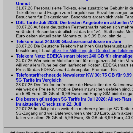
Unmut
31.07.26 Personalisierte Tickets, eine zusätzliche Gebühr in der
Ticketbörse und Fragen zum bargeldlosen Bezahlen sorgen u
Besuchern für Diskussionen. Besonders ärgern sich viele Fans 
DSL Tarife Juli 2026: Die besten Angebote im aktuellen V
30.07.26 Auf dem deutschen Festnetzmarkt haben sich mehr
verändert. Besonders deutlich ist das bei 1&1: Statt sechs Mo
Euro gelten aktuell zehn Monate zu je 9,99 Euro. sim.de ...
Telekom baut 240.000 Glasfaseranschlüsse im Juni
28.07.26 Die Deutsche Telekom hat ihren Glasfaserausbau im 
beschleunigt. Laut
offizieller Mitteilung der Deutschen Teleko
Telekom Netz: EDEKA smart bietet 240 GB für einmalige
24.07.26 Wer seinen Mobilfunktarif für ein ganzes Jahr im Vor
will vor allem Ruhe bei den laufenden Kosten. EDEKA smart s
Preis für das EDEKA smart Jahrespaket Premium. Bis ...
Telefontarifrechner.de Newsletter KW 30: 75 GB für 9,99
5G Tarife im Vergleich
23.07.26 Der Telefontarifrechner.de Newsletter der Kalenderw
wie weit die Preise für mobile Daten inzwischen gefallen sind.
ab 5,99 Euro, 35 GB ab 6,99 Euro und Happy SIM bietet sogar 
Die besten günstigen 5G Tarife im Juli 2026: Allnet-Flats
im aktuellen Check zum 22. Juli
22.07.26 Im Juli gibt es weiterhin mehrere günstige 5G Tarife mi
5G-Zugang und viel Datenvolumen unter 10 Euro. Zum aktuel
fallen vor allem 25 GB ab 5,99 Euro, 35 GB ab 6,99 Euro, 40 G
Auf dieser Seite gibt es Affilate Links, die den Preis nicht beeinflussen. Damit wird 