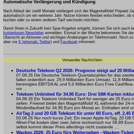
Automatische Verlängerung und Kündigung
Nach Ablauf der zwölf Monate verlängert sich der
MagentaMobil Prepaid Jah
automatisch um ein weiteres Jahr. Nutzer können flexibel entscheiden, ob s
buchen oder zu einem anderen Tarif wechseln möchten.
Damit Ihnen in Zukunft kein Spar-Angebot entgeht, können Sie sich auch 
kostenlosen Newsletter
anmelden. Einmal in der Woche bekommen Sie dan
Übersicht an Aktionen und wichtigen Änderungen im Telefonmarkt. Noch sch
aber via
X (ehemals Twitter)
und
Facebook
informiert.
Verwandte Nachrichten:
Deutsche Telekom Q2 2026: Prognose steigt auf 20 Milli
07.08.26 Die Deutsche Telekom Quartalszahlen für das zweit
fallen ordentlich aus: 29,9 Milliarden Euro Umsatz, 11,8 Millia
bereinigtes EBITDA AL und 5,0 Milliarden Euro Free Cashflow AL
vor ...
Telekom Unlimited für 34,95 Euro: Drei SIM-Karten inklu
04.08.26 Ein Telekom Unlimited Tarif für weniger als 35 Euro i
selten. Freenet bietet den MagentaMobil XL während der 24-
Mindestlaufzeit für 34,95 Euro pro Monat an. Enthalten sind u
AirTag 2 und 20 GB Telekom für unter 60 Euro, eff. 2,45 
03.08.26 Nur noch kurze Zeit: Ein neuer Apple AirTag, 20 GB 
Allnet-Flat kosten über zwei Jahre rechnerisch nur 58,89 Eur
selbst kommt dieser Preis allerdings nicht zustande. ...
Wacken 2026: 25 Euro fürs Weitergeben --Wacken-Ticket