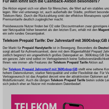
Für wen lohnt sich die
Cashback-Aktion
besonders?
Die Aktion eignet sich vor allem für Menschen, die Wert auf ein stabiles un
legen. Wer viel unterwegs ist, auch außerhalb der Städte, profitiert besond
Telekom-Netz. Durch die Rückzahlung sinkt der effektive Monatspreis spür
Premiumtarife deutlich zugänglicher macht.
Preisbewusste Nutzer finden bei O2 oder Discountmarken zwar günstigere
wer Netzqualität höher bewertet als den letzten Euro, erhält mit den
Magent
ein sehr rundes Gesamtpaket.
Telekom Prepaid Tarife: Der Jahrestarif mit
360€nbsp;GB
Der Markt für
Prepaid Handytarife
ist in Bewegung. Besonders die
Deutsc
sorgt aktuell für Aufmerksamkeit, denn mit dem
MagentaMobil Prepaid Jahre
zeitlich begrenzt ein ungewöhnlich großes Datenpaket an.
360€nbsp;GB Da
ein ganzes Jahr sind selbst im Vertragsbereich keine Selbstverständlichkei
Ihnen -wie immer- alle Features der
Telekom Prepaid Tarife
Aktion auf.
Der
Telekom Prepaid Jahrestarif mit 360€nbsp;GB
stellt eine seltene K
hohem Datenvolumen, starker Netzqualität und voller Flexibilität dar. Für V
Vertragswunsch ist das Angebot derzeit eine der attraktivsten Optionen au
Mobilfunkmarkt. Auch die übrigen
Telekom Prepaid Tarife
bieten solide Le
sich jedoch eher an Nutzer mit moderatem Datenbedarf.