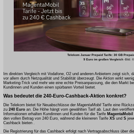
Telekom Januar Prepaid Tarife: 30 GB Prepaid 
9 Euro im großen Vergleich
-Bild: ©
Im direkten Vergleich mit Vodafone, O2 und anderen Anbietern zeigt sich, 
vor allem durch Netzqualität und Stabilität überzeugt. Die Aktion wirkt wenig
Marketing-Trick und mehr wie eine echte Preisanpassung, die den Markt be
Kundinnen und Kunden einen spürbaren Vorteil bietet.
Was bedeutet die
240-Euro-Cashback-Aktion
konkret?
Die Telekom bietet für Neuabschlüsse der
MagentaMobil
Tarife eine Rückza
zu
240 Euro
an. Die Höhe hängt vom gewählten Tarif ab. Laut den veröffent
Informationen erhalten Kundinnen und Kunden für die Tarife
MagentaMobil
den vollen Betrag von 240 Euro, während die kleineren Tarife
XS
und
S
jewe
Cashback bieten .
Die Registrierung für das Cashback erfolgt nach Vertragsabschluss über di