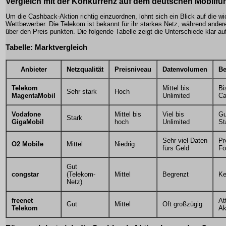
Vergleich mit der Konkurrenz auf dem deutschen Mobilfu
Um die Cashback-Aktion richtig einzuordnen, lohnt sich ein Blick auf die wi
Wettbewerber. Die Telekom ist bekannt für ihr starkes Netz, während andere
über den Preis punkten. Die folgende Tabelle zeigt die Unterschiede klar au
Tabelle: Marktvergleich
Anbieter
Netzqualität
Preisniveau
Datenvolumen
Be
Telekom
Mittel bis
Bi
Sehr stark
Hoch
MagentaMobil
Unlimited
Ca
Vodafone
Mittel bis
Viel bis
Gu
Stark
GigaMobil
hoch
Unlimited
St
Sehr viel Daten
Pr
O2 Mobile
Mittel
Niedrig
fürs Geld
Fo
Gut
congstar
(Telekom-
Mittel
Begrenzt
Ke
Netz)
freenet
At
Gut
Mittel
Oft großzügig
Telekom
Ak