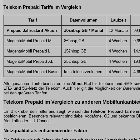
Telekom Prepaid Tarife im Vergleich
Tarif
Datenvolumen
Laufzeit
Prepaid Jahrestarif Aktion
30€nbsp;GB / Monat
12 Monate
99,
MagentaMobil Prepaid M
8€nbsp;GB
4 Wochen
9,9
MagentaMobil Prepaid L
15€nbsp;GB
4 Wochen
14,
MagentaMobil Prepaid XL
25€nbsp;GB
4 Wochen
19,
MagentaMobil Prepaid Basic
kein Inklusivvolumen
4 Wochen
4,9
Alle genannten Tarife beinhalten eine
Allnet-Flat
für Telefonie und SMS so
LTE- und 5G-Netz
der Telekom. Auch hier gilt die Möglichkeit der
Datenvo
bei den größeren Tarifen.
Telekom Prepaid im Vergleich zu anderen Mobilfunkanbie
Ein Blick über den Tellerrand zeigt, wie sich die
Telekom Prepaid Tarife
im
positionieren. Besonders relevant sind dabei Vodafone, O2 und bekannte D
Aldi Talk oder Lidl Connect.
Netzqualität als entscheidender Faktor