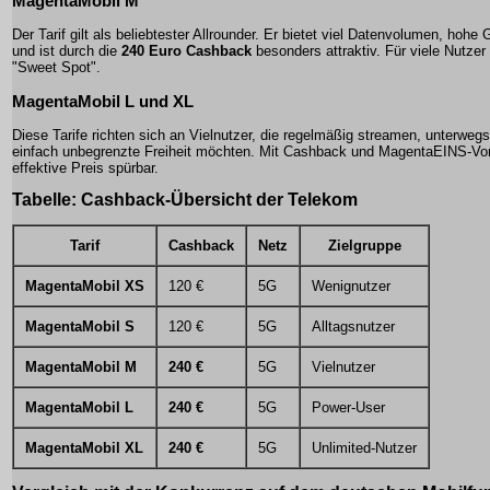
MagentaMobil M
Der Tarif gilt als beliebtester Allrounder. Er bietet viel Datenvolumen, hohe
und ist durch die
240 Euro Cashback
besonders attraktiv. Für viele Nutzer 
"Sweet Spot".
MagentaMobil L
und
XL
Diese Tarife richten sich an Vielnutzer, die regelmäßig streamen, unterwegs
einfach unbegrenzte Freiheit möchten. Mit Cashback und MagentaEINS-Vort
effektive Preis spürbar.
Tabelle: Cashback-Übersicht der Telekom
Tarif
Cashback
Netz
Zielgruppe
MagentaMobil XS
120 €
5G
Wenignutzer
MagentaMobil S
120 €
5G
Alltagsnutzer
MagentaMobil M
240 €
5G
Vielnutzer
MagentaMobil L
240 €
5G
Power-User
MagentaMobil XL
240 €
5G
Unlimited-Nutzer