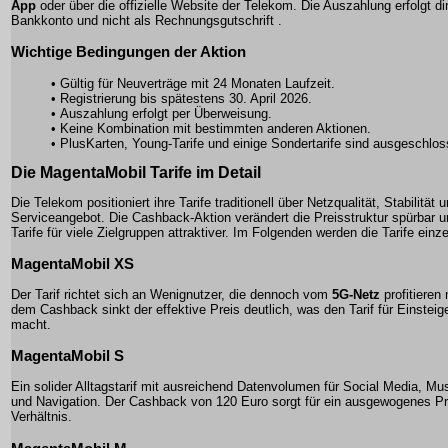
App
oder über die offizielle Website der Telekom. Die Auszahlung erfolgt di
Bankkonto und nicht als Rechnungsgutschrift .
Wichtige Bedingungen der Aktion
• Gültig für Neuverträge mit 24 Monaten Laufzeit.
• Registrierung bis spätestens 30. April 2026.
• Auszahlung erfolgt per Überweisung.
• Keine Kombination mit bestimmten anderen Aktionen.
• PlusKarten, Young-Tarife und einige Sondertarife sind ausgeschlos
Die
MagentaMobil
Tarife im Detail
Die Telekom positioniert ihre Tarife traditionell über Netzqualität, Stabilität 
Serviceangebot. Die Cashback-Aktion verändert die Preisstruktur spürbar 
Tarife für viele Zielgruppen attraktiver. Im Folgenden werden die Tarife einze
MagentaMobil XS
Der Tarif richtet sich an Wenignutzer, die dennoch vom
5G-Netz
profitieren
dem Cashback sinkt der effektive Preis deutlich, was den Tarif für Einsteig
macht.
MagentaMobil S
Ein solider Alltagstarif mit ausreichend Datenvolumen für Social Media, Mu
und Navigation. Der Cashback von 120 Euro sorgt für ein ausgewogenes Pr
Verhältnis.