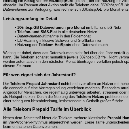
einmalig ein Betrag von
99,95€nbsp;Euro
gezahlt, der die Nutzung für vol
abdeckt. Im Rahmen einer Aktion stellt die Telekom dabei
360€nbsp;GB Hi
Datenvolumen
zur Verfügung, was rechnerisch
30€nbsp;GB pro Monat
entsp
Leistungsumfang im Detail
•
30€nbsp;GB Datenvolumen pro Monat
im LTE- und 5G-Netz
•
Telefon- und SMS-Flat
in alle deutschen Netze
•
Datenvolumen-Mitnahme
in den Folgemonat
•
EU-Roaming
inklusive Schweiz und Großbritannien
• Nutzung der
Telekom HotSpots
ohne Datenverbrauch
Wichtig ist dabei, dass das Datenvolumen nicht frei über das Jahr verteilt 
kann. Die Telekom schaltet monatlich jeweils 30€nbsp;GB frei. Nicht verbr
werden automatisch in den nächsten Monat übertragen, verfallen jedoch s
diesem Zeitraum.
Für wen eignet sich der Jahrestarif?
Der
Telekom Prepaid Jahrestarif
richtet sich vor allem an Nutzer mit hoh
die dennoch auf eine Vertragsbindung verzichten möchten. Besonders attrak
Angebot für Menschen, die regelmäßig unterwegs arbeiten, streamen oder 
als Hotspot nutzen. Durch die Nutzung des
Telekom Netzes
profitieren si
einer sehr guten Netzabdeckung, insbesondere außerhalb großer Städte.
Alle Telekom Prepaid Tarife im Überblick
Neben dem Jahrestarif bietet die Telekom mehrere klassische
Prepaid Han
im Vier-Wochen-Rhythmus abgerechnet werden. Diese Tarife unterscheiden 
beim enthaltenen Datenvolumen.