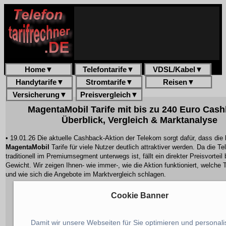
Home
▼
Telefontarife
▼
VDSL/Kabel
▼
Handytarife
▼
Stromtarife
▼
Reisen
▼
Versicherung
▼
Preisvergleich
▼
MagentaMobil Tarife mit bis zu 240 Euro Cash
Überblick, Vergleich & Marktanalyse
• 19.01.26 Die aktuelle Cashback-Aktion der Telekom sorgt dafür, dass die
MagentaMobil
Tarife für viele Nutzer deutlich attraktiver werden. Da die T
traditionell im Premiumsegment unterwegs ist, fällt ein direkter Preisvorteil
Gewicht. Wir zeigen Ihnen- wie immer-, wie die Aktion funktioniert, welche Ta
und wie sich die Angebote im Marktvergleich schlagen.
Cookie Banner
Damit wir unsere Webseiten für Sie optimieren und personali