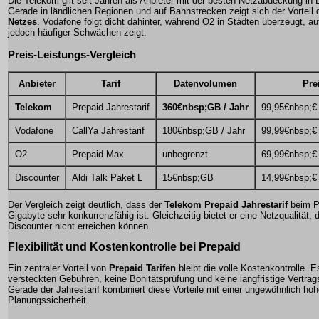
Die Telekom gilt seit Jahren als Anbieter mit der besten Netzabdeckung in
Gerade in ländlichen Regionen und auf Bahnstrecken zeigt sich der Vorteil
Netzes
. Vodafone folgt dicht dahinter, während O2 in Städten überzeugt, a
jedoch häufiger Schwächen zeigt.
Preis-Leistungs-Vergleich
Anbieter
Tarif
Datenvolumen
Pre
Telekom
Prepaid Jahrestarif
360€nbsp;GB / Jahr
99,95€nbsp;€
Vodafone
CallYa Jahrestarif
180€nbsp;GB / Jahr
99,99€nbsp;€
O2
Prepaid Max
unbegrenzt
69,99€nbsp;€
Discounter
Aldi Talk Paket L
15€nbsp;GB
14,99€nbsp;€
Der Vergleich zeigt deutlich, dass der
Telekom Prepaid Jahrestarif
beim Pr
Gigabyte sehr konkurrenzfähig ist. Gleichzeitig bietet er eine Netzqualität, d
Discounter nicht erreichen können.
Flexibilität und Kostenkontrolle bei Prepaid
Ein zentraler Vorteil von
Prepaid Tarifen
bleibt die volle Kostenkontrolle. E
versteckten Gebühren, keine Bonitätsprüfung und keine langfristige Vertrag
Gerade der Jahrestarif kombiniert diese Vorteile mit einer ungewöhnlich ho
Planungssicherheit.