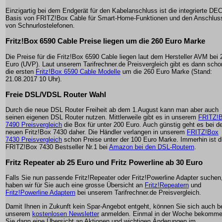
Einzigartig bei dem Endgerät für den Kabelanschluss ist die integrierte DE
Basis von FRITZ!Box Cable für Smart-Home-Funktionen und den Anschlus
von Schnurlostelefonen.
Fritz!Box 6590 Cable Preise liegen um die 260 Euro Marke
Die Preise für die Fritz!Box 6590 Cable liegen laut dem Hersteller AVM bei 
Euro (UVP). Laut unserem Tarifrechner.de Preisvergleich gibt es dann scho
die ersten
Fritz!Box 6590 Cable Modelle
um die 260 Euro Marke (Stand:
21.08.2017 10 Uhr).
Freie DSL/VDSL Router Wahl
Durch die neue DSL Router Freiheit ab dem 1.August kann man aber auch
seinen eigenen DSL Router nutzen. Mittlerweile gibt es in unserem
FRITZ!
7490 Preisvergleich
die Box für unter 200 Euro. Auch günstig geht es bei d
neuen Fritz!Box 7430 daher. Die Händler verlangen in unserem
FRITZ!Box
7430 Preisvergleich
schon Preise unter der 100 Euro Marke. Immerhin ist d
FRITZ!Box 7430 Bestseller Nr.1 bei
Amazon bei den DSL-Routern
.
Fritz Repeater ab 25 Euro und Fritz Powerline ab 30 Euro
Falls Sie nun passende Fritz!Repeater oder Fritz!Powerline Adapter suchen
haben wir für Sie auch eine grosse Übersicht an
Fritz!Repeatern
und
Fritz!Powerline Adaptern
bei unserem Tarifrechner.de Preisvergleich.
Damit Ihnen in Zukunft kein Spar-Angebot entgeht, können Sie sich auch b
unserem
kostenlosen Newsletter
anmelden. Einmal in der Woche bekomm
Sie dann eine Übersicht an Aktionen und wichtigen Änderungen im