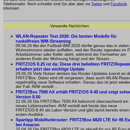
Telefonmarkt. Noch schneller sind Sie aber aber via
Twitter
und
Facebook
informiert.
Verwandte Nachrichten:
WLAN-Repeater Test 2026: Die besten Modelle für
ruckelfreies WM-Streaming
09.06.26 Bei der Fußball-WM 2026 dürfte genau das in vielen
Wohnzimmern wieder auffallen, weil der Router irgendwo im Fl
Arbeitszimmer oder Keller steht, während der Fernseher am
anderen Ende der Wohnung hängt und der Stream ...
FRITZ!OS 8.25 ist da: Diese drei beliebten FRITZ!Repeat
erhalten jetzt das wichtige Update
29.05.26 Viele Nutzer denken bei Router-Updates zuerst an d
FRITZ!Box. Dabei wird oft vergessen, dass auch WLAN-Repe
regelmäßig neue Software erhalten. Genau das ist jetzt wiede
der Fall. AVM verteilt ...
FRITZ!Box 7590 AX erhält FRITZ!OS 8.40 und zeigt scho
Version 8.50
21.05.26 Die FRITZ!Box 7590 AX bekommt überraschend ein
neues Lebenszeichen. AVM verteilt seit heute das neue
FRITZ!OS 8.40 als Labor-Version und gibt damit bereits einen
ersten Ausblick ...
Spartipp Mobilfunkrouter: FRITZ!Box 6820 LTE für 85 E
bei Amazon
25.04.26 Die FRITZ!Box 6820 LTE ist aktuell für nur 85 Euro b