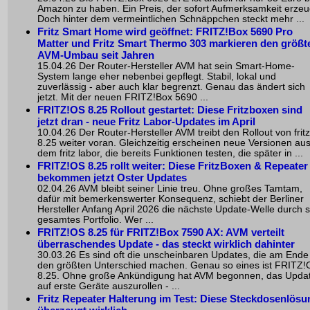
Amazon zu haben. Ein Preis, der sofort Aufmerksamkeit erzeu
Doch hinter dem vermeintlichen Schnäppchen steckt mehr ...
Fritz Smart Home
wird geöffnet:
FRITZ!Box 5690 Pro
Matter
und
Fritz Smart Thermo 303
markieren den größt
AVM-Umbau seit Jahren
15.04.26 Der Router-Hersteller AVM hat sein Smart-Home-
System lange eher nebenbei gepflegt. Stabil, lokal und
zuverlässig - aber auch klar begrenzt. Genau das ändert sich
jetzt. Mit der neuen FRITZ!Box 5690 ...
FRITZ!OS 8.25 Rollout gestartet: Diese Fritzboxen sind
jetzt dran - neue
Fritz Labor
-Updates im April
10.04.26 Der Router-Hersteller AVM treibt den Rollout von frit
8.25 weiter voran. Gleichzeitig erscheinen neue Versionen au
dem fritz labor, die bereits Funktionen testen, die später in ...
FRITZ!OS 8.25 rollt weiter: Diese FritzBoxen & Repeater
bekommen jetzt Oster Updates
02.04.26 AVM bleibt seiner Linie treu. Ohne großes Tamtam,
dafür mit bemerkenswerter Konsequenz, schiebt der Berliner
Hersteller Anfang April 2026 die nächste Update-Welle durch s
gesamtes Portfolio. Wer ...
FRITZ!OS 8.25 für FRITZ!Box 7590 AX: AVM verteilt
überraschendes Update - das steckt wirklich dahinter
30.03.26 Es sind oft die unscheinbaren Updates, die am Ende
den größten Unterschied machen. Genau so eines ist FRITZ
8.25. Ohne große Ankündigung hat AVM begonnen, das Upda
auf erste Geräte auszurollen - ...
Fritz Repeater Halterung im Test: Diese Steckdosenlösu