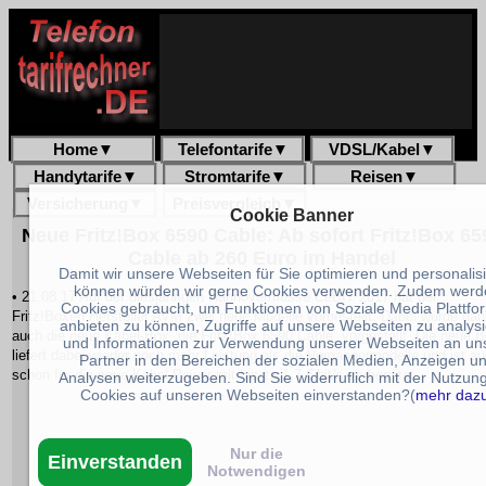
Home
▼
Telefontarife
▼
VDSL/Kabel
▼
Handytarife
▼
Stromtarife
▼
Reisen
▼
Versicherung
▼
Preisvergleich
▼
Cookie Banner
Neue Fritz!Box 6590 Cable: Ab sofort Fritz!Box 65
Cable ab 260 Euro im Handel
Damit wir unsere Webseiten für Sie optimieren und personalis
können würden wir gerne Cookies verwenden. Zudem werd
• 21.08.17 Auf der diesjährigen Hannovermesse CeBIT 2017 hat der
Cookies gebraucht, um Funktionen von Soziale Media Plattfo
Fritz!Boxen Hersteller AVM zwei neue Modelle vorgestellt. Dabei wurde da
anbieten zu können, Zugriffe auf unsere Webseiten zu analys
auch die neue Kabel-Box, die Fritz!Box 6590 Cable, vorgestellt. Die neue 
und Informationen zur Verwendung unserer Webseiten an un
liefert dabei wieder noch mehr Leistung als die Vorgängermodelle und ist a
Partner in den Bereichen der sozialen Medien, Anzeigen u
schon für die neue Kabel-Power mit bis zu 1,7 Gbit/s vorbereitet.
Analysen weiterzugeben. Sind Sie widerruflich mit der Nutzun
Cookies auf unseren Webseiten einverstanden?(
mehr daz
Nur die
Einverstanden
Notwendigen