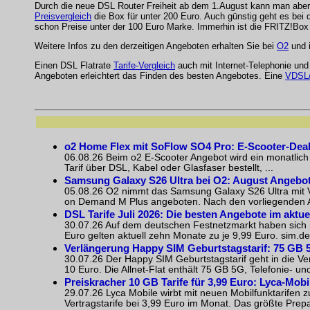
Durch die neue DSL Router Freiheit ab dem 1.August kann man aber 
Preisvergleich
die Box für unter 200 Euro. Auch günstig geht es bei
schon Preise unter der 100 Euro Marke. Immerhin ist die FRITZ!Box 
Weitere Infos zu den derzeitigen Angeboten erhalten Sie bei
O2
und 
Einen DSL Flatrate
Tarife-Vergleich
auch mit Internet-Telephonie un
Angeboten erleichtert das Finden des besten Angebotes. Eine
VDSL/
o2 Home Flex mit SoFlow SO4 Pro: E-Scooter-Dea
06.08.26 Beim o2 E-Scooter Angebot wird ein monatlich
Tarif über DSL, Kabel oder Glasfaser bestellt, ...
Samsung Galaxy S26 Ultra bei O2: August Angebot
05.08.26 O2 nimmt das Samsung Galaxy S26 Ultra mit Ve
on Demand M Plus angeboten. Nach den vorliegenden Akt
DSL Tarife Juli 2026: Die besten Angebote im aktue
30.07.26 Auf dem deutschen Festnetzmarkt haben sich m
Euro gelten aktuell zehn Monate zu je 9,99 Euro. sim.de 
Verlängerung Happy SIM Geburtstagstarif: 75 GB 5
30.07.26 Der Happy SIM Geburtstagstarif geht in die Ver
10 Euro. Die Allnet-Flat enthält 75 GB 5G, Telefonie- 
Preiskracher 10 GB Tarife für 3,99 Euro: Lyca-Mobi
29.07.26 Lyca Mobile wirbt mit neuen Mobilfunktarifen 
Vertragstarife bei 3,99 Euro im Monat. Das größte Prep