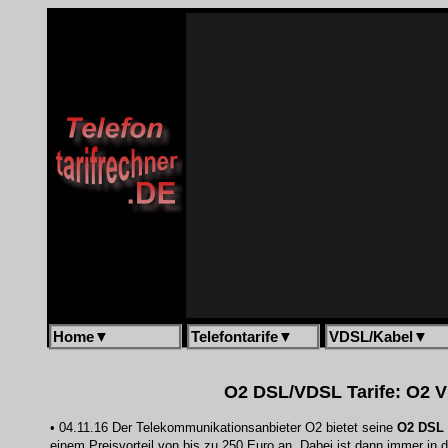
Home
▼
Telefontarife
▼
VDSL/Kabel
▼
O2 DSL/VDSL Tarife: O2 VD
• 04.11.16 Der Telekommunikationsanbieter O2 bietet seine
O2 DSL 
einem Preisvorteil von bis zu 250 Euro an. Dabei ist dann immer in 