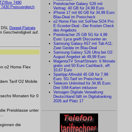
TZ!Box 7490
Preiskracher Galaxy S26 mit
7430 Preisvergleich
Vertrag: 40 GB für 24,99 Euro
iPhone 17 mit 60 GB für 34,99 Euro:
Blau-Deal im Preischeck
o2 Home Flex mit SoFlow SO4 Pro:
E-Scooter-Deal --Der Kosten Check
it DSL
Doppel-Flatrate
des Angebots
n Geschwindigkeit auf.
Preiskracher 25 GB 5G für 4,99
Euro: Lyca greift Discounter an
Samsung Galaxy A57 mit Tab A11:
Zwei Geräte im Blau-Deal
Samsung Galaxy S26 Ultra bei O2:
August Angebot ab 49,99 Euro
MagentaTV SmartStream: 6 Monate
gratis und 50 Euro Cashback, eff.
nen o2 Home Flex
10,67 Euro
Spartipp Allmobil 45 GB für 7,99
Euro: 5G-Tarif im Preischeck
dem Tarif O2 Mobile
Telekom Unlimited für 34,95 Euro:
Drei SIM-Karten inklusive
Versagen Digitale Verwaltung:
 sechs Monaten für 0
Deutschland fällt im Digitalranking
2026 auf Platz 17
die Preisklasse unter
..
eginnen die