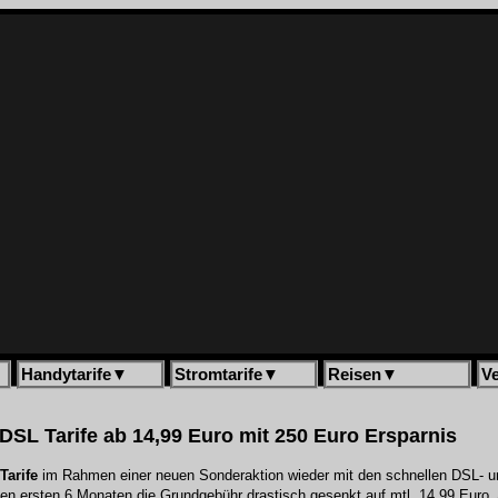
Handytarife
▼
Stromtarife
▼
Reisen
▼
V
SL Tarife ab 14,99 Euro mit 250 Euro Ersparnis
Tarife
im Rahmen einer neuen Sonderaktion wieder mit den schnellen DSL- u
den ersten 6 Monaten die Grundgebühr drastisch gesenkt auf mtl. 14,99 Euro. 