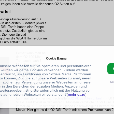
 zeigen Ihnen alle Vorteile der neuen O2 Aktion auf.
orteil
indigkeitssteigerung auf 100
 in den ersten 6 Monate jeweils
 DSL Tarife haben eine Doppel-
estnetz. Zusätzlich gibt es eine
s. Die neue Upload
ch gibt es die WLAN Home-Box im
Euro entfällt. Die
Ferner kann man bei
dem O2 100 Mbit
Cookie Banner
Tarif auch nach 6
Monaten in einen
 unsere Webseiten für Sie optimieren und personalisieren
anderen Tarif
 würden wir gerne Cookies verwenden. Zudem werden
wechseln, wenn
gebraucht, um Funktionen von Soziale Media Plattformen
einem zum Beispiel
zu können, Zugriffe auf unsere Webseiten zu analysieren
der Tarif zu teuer oder
rmationen zur Verwendung unserer Webseiten an unsere
Nu
zu langsam ist.
r in den Bereichen der sozialen Medien, Anzeigen und
weiterzugeben. Sind Sie widerruflich mit der Nutzung von
Wer weniger im
s auf unseren Webseiten einverstanden?(
mehr dazu
)
Monat zahlen will,
kann auf den immer noch schnellen
O2 VDSL All-in L Tarif
mit 50 M
VDSL Tarif kostet in den ersten 6 Monaten verbilligte 14,99 Euro
immer 34,99 Euro verlangt. Die Upload Geschwindigkeit beträgt hier
Mbit/s. Hier gibt es die O2 DSL Tarife mit einem Preisvorteil von 