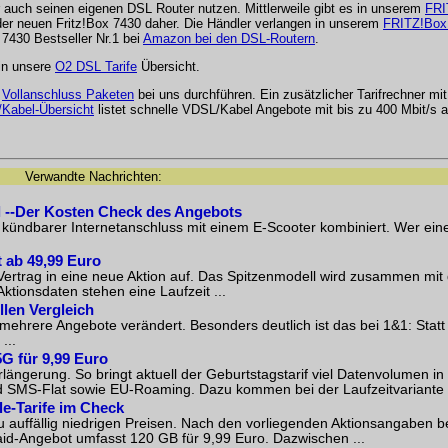
auch seinen eigenen DSL Router nutzen. Mittlerweile gibt es in unserem
FRI
 der neuen Fritz!Box 7430 daher. Die Händler verlangen in unserem
FRITZ!Box 
7430 Bestseller Nr.1 bei
Amazon bei den DSL-Routern
.
in unsere
O2 DSL Tarife
Übersicht.
d
Vollanschluss Paketen
bei uns durchführen. Ein zusätzlicher Tarifrechner m
Kabel-Übersicht
listet schnelle VDSL/Kabel Angebote mit bis zu 400 Mbit/s a
Verwandte Nachrichten:
l --Der Kosten Check des Angebots
 kündbarer Internetanschluss mit einem E-Scooter kombiniert. Wer ei
 ab 49,99 Euro
rtrag in eine neue Aktion auf. Das Spitzenmodell wird zusammen mit 
ionsdaten stehen eine Laufzeit ...
llen Vergleich
ehrere Angebote verändert. Besonders deutlich ist das bei 1&1: Statt
...
G für 9,99 Euro
längerung. So bringt aktuell der Geburtstagstarif viel Datenvolumen in 
und SMS-Flat sowie EU-Roaming. Dazu kommen bei der Laufzeitvariante .
le-Tarife im Check
zu auffällig niedrigen Preisen. Nach den vorliegenden Aktionsangaben b
aid-Angebot umfasst 120 GB für 9,99 Euro. Dazwischen ...