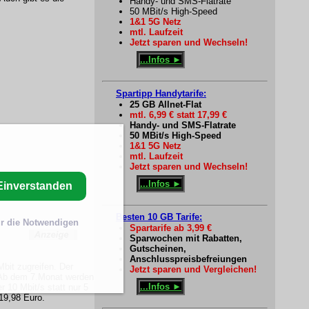
Handy- und SMS-Flatrate
50 MBit/s High-Speed
1&1 5G Netz
mtl. Laufzeit
Jetzt sparen und Wechseln!
...Infos ►
Spartipp Handytarife:
25 GB Allnet-Flat
mtl. 6,99 € statt 17,99 €
Handy- und SMS-Flatrate
50 MBit/s High-Speed
1&1 5G Netz
mtl. Laufzeit
Jetzt sparen und Wechseln!
...Infos ►
Einverstanden
Besten 10 GB Tarife:
r die Notwendigen
Spartarife ab 3,99 €
Sparwochen mit Rabatten,
Gutscheinen,
Anschlusspreisbefreiungen
bit zugreifen. Der
Jetzt sparen und Vergleichen!
. Ab dem 7.Monat werden
...Infos ►
 10 Mbit/s statt nur 5
219,98 Euro.