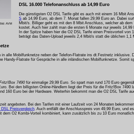
DSL 16.000 Telefonanschluss ab 14,99 Euro
Die günstigsten O2 DSL Tarife gibt es auch mit einem 16 Mbit A
S
ab 14,99 Euro, ab dem 7. Monat fallen 29,99 Euro an. Dabei sur
Mbit/s. Billiger geht es mit den 8 Mbit Anschluss, welcher ab de
Bild: AVM
kostet. Auch hier zahlt man die ersten 6 Monate nur jeweils 14,99 
In der Spitze haben hier die O2 DSL Tarife einen Preisvorteil von 
beträgt das Daten-Upload jeweils 2,4 Mbit/s statt die üblichen 1,1 
netze
n alle Mobilfunknetze neben der Telefon-Flatrate ins dt.Festnetz inklusive. 
ne Handy-Flatrate für Gespräche in alle inländischen Mobilfunknetze. Somit s
Fritz!Box 7490
für einmalige 29,99 Euro. So spart man rund 170 Euro gegenü
ro. Bei den billigsten Online-Händlern liegt der Preis für die Fritz!Box 7490
und 160 Euro bei der Hardware. Weiterhin bekommt man die O2 DSL Tarife au
fzeit angeboten. Bei den Tarifen mit einer Laufzeit von 24 Monaten bekommen
 DSL Preisvergleich
. Auch entfällt der Anschlusspreis von 49,99 Euro, und es
dem O2 Kombi-Vorteil kombiniert, kann zusätzlich bis zu 10 Euro monatlich