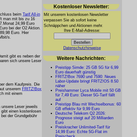
Kostenloser Newsletter:
nschluss beim
Tarif All-in
Mit unserem kostenlosen Newsletter
ft man mit bis zu 16
verpassen Sie ab sofort keine
m 7.Monat 24,99 Euro
Schnäppchen und Aktionen mehr.
Euro bei der O2 Aktion.
Ihre E-Mail-Adresse:
189,98 Euro. Hier
Mbit/s.
Datenschutzhinweise
Damit gibt es neben der
Weitere Nachrichten:
paren sich unsere Leser
Preistipp Simde: 25 GB 5G für 6,99
Euro dauerhaft günstig
FRITZ!Box 7690 und 7590: Neues
Labor-Update bringt FRITZ!OS 8.50
ber dem Kaufpreis. Die
näher
 laut unserem
FRITZ!Box
Preishammer Lyca Mobile mit 50 GB
ch mit einem
für 7,49 Euro: Dieser 5G-Tarif fällt
auf
Preistipp Blau mit Wechselbonus: 60
 unsere Leser jeweils
GB effektiv für 9,99 Euro
 gibt einen kostenlosen
Deutsche Telekom Q2 2026:
 bei der Grundgebühr
Prognose steigt auf 20 Milliarden
Euro
Preiskracher Unlimited-Tarif für
14,99 Euro: Echte 5G-Flat im
Preischeck