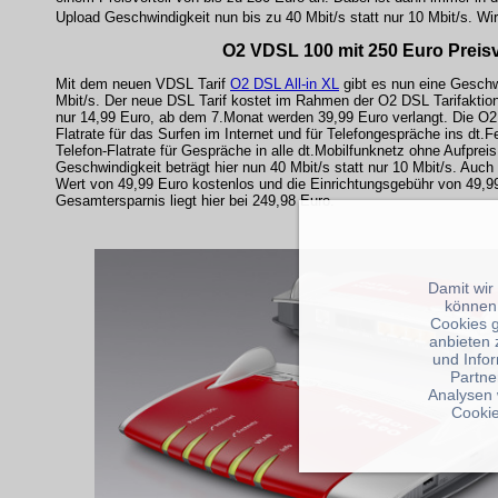
Upload Geschwindigkeit nun bis zu 40 Mbit/s statt nur 10 Mbit/s. Wir
O2 VDSL 100 mit 250 Euro Preisv
Mit dem neuen VDSL Tarif
O2 DSL All-in XL
gibt es nun eine Geschw
Mbit/s. Der neue DSL Tarif kostet im Rahmen der O2 DSL Tarifaktion
nur 14,99 Euro, ab dem 7.Monat werden 39,99 Euro verlangt. Die O2
Flatrate für das Surfen im Internet und für Telefongespräche ins dt.F
Telefon-Flatrate für Gespräche in alle dt.Mobilfunknetz ohne Aufprei
Geschwindigkeit beträgt hier nun 40 Mbit/s statt nur 10 Mbit/s. Au
Wert von 49,99 Euro kostenlos und die Einrichtungsgebühr von 49,99 
Gesamtersparnis liegt hier bei 249,98 Euro.
Damit wir
können
Cookies 
anbieten 
und Info
Partne
Analysen 
Cookie