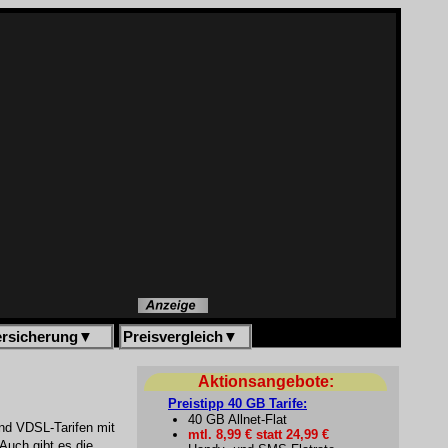
ersicherung
▼
Preisvergleich
▼
Aktionsangebote:
Preistipp 40 GB Tarife:
40 GB Allnet-Flat
nd VDSL-Tarifen mit
mtl. 8,99 € statt 24,99 €
Auch gibt es die