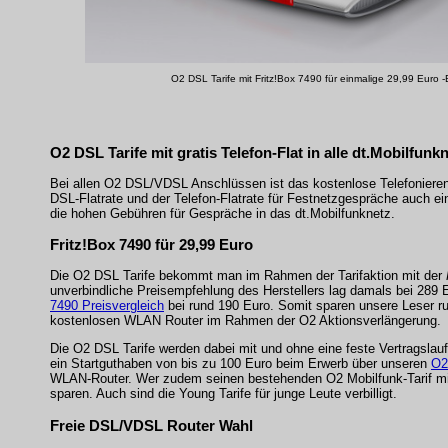
O2 DSL Tarife mit Fritz!Box 7490 für einmalige 29,99 Euro -
O2 DSL Tarife mit gratis Telefon-Flat in alle dt.Mobilfunk
Bei allen O2 DSL/VDSL Anschlüssen ist das kostenlose Telefonieren i
DSL-Flatrate und der Telefon-Flatrate für Festnetzgespräche auch ei
die hohen Gebühren für Gespräche in das dt.Mobilfunknetz.
Fritz!Box 7490 für 29,99 Euro
Die O2 DSL Tarife bekommt man im Rahmen der Tarifaktion mit der
unverbindliche Preisempfehlung des Herstellers lag damals bei 289 Eu
7490 Preisvergleich
bei rund 190 Euro. Somit sparen unsere Leser r
kostenlosen WLAN Router im Rahmen der O2 Aktionsverlängerung.
Die O2 DSL Tarife werden dabei mit und ohne eine feste Vertragslau
ein Startguthaben von bis zu 100 Euro beim Erwerb über unseren
O2
WLAN-Router. Wer zudem seinen bestehenden O2 Mobilfunk-Tarif mit 
sparen. Auch sind die Young Tarife für junge Leute verbilligt.
Freie DSL/VDSL Router Wahl