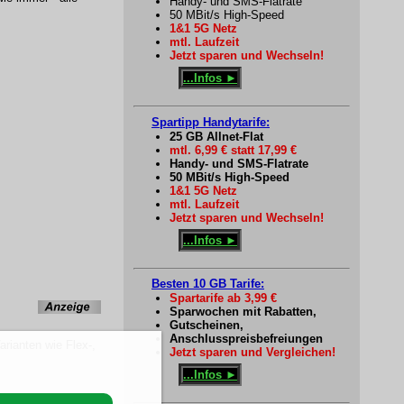
Handy- und SMS-Flatrate
50 MBit/s High-Speed
1&1 5G Netz
mtl. Laufzeit
Jetzt sparen und Wechseln!
...Infos ►
Spartipp Handytarife:
25 GB Allnet-Flat
mtl. 6,99 € statt 17,99 €
Handy- und SMS-Flatrate
50 MBit/s High-Speed
1&1 5G Netz
mtl. Laufzeit
Jetzt sparen und Wechseln!
...Infos ►
Besten 10 GB Tarife:
Spartarife ab 3,99 €
Sparwochen mit Rabatten,
Gutscheinen,
Anschlusspreisbefreiungen
Varianten wie
Flex-,
Jetzt sparen und Vergleichen!
...Infos ►