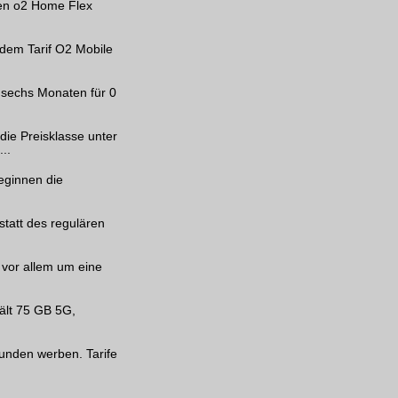
nen o2 Home Flex
dem Tarif O2 Mobile
 sechs Monaten für 0
die Preisklasse unter
..
eginnen die
statt des regulären
 vor allem um eine
hält 75 GB 5G,
Kunden werben. Tarife