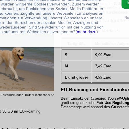
Die Option kann zwischen dem
2. Juli 
 würden wir gerne Cookies verwenden. Zudem werden
2025
aktiviert werden. Dies erfolgt entw
gebraucht, um Funktionen von Soziale Media Plattformen
App
oder den persönlichen Kundenbereic
zu können, Zugriffe auf unsere Webseiten zu analysieren
rmationen zur Verwendung unserer Webseiten an unsere
Nu
Preisstruktur nach Tarifgröße
r in den Bereichen der sozialen Medien, Anzeigen und
weiterzugeben. Sind Sie widerruflich mit der Nutzung von
Zusätzliche Kosten im Überblick:
s auf unseren Webseiten einverstanden?(
mehr dazu
)
Tarifgröße
Monatlicher Aufpre
S
9,99 Euro
M
7,49 Euro
L und größer
4,99 Euro
EU-Roaming und Einschränku
Bestandskunden -Bild: © Tarifrechner.de
Beim Einsatz der
Unlimited Yourself
-Opt
greift die gesetzliche
Fair-Use-Regelun
Datenmenge wird anhand des Grundtarifs
nd 38 GB im EU-Roaming
.