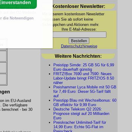
Einverstanden
und 30. September
Kostenloser Newsletter:
eder über die
Mein O2
h auf der O2-Website.
Mit unserem kostenlosen Newsletter
r die Notwendigen
verpassen Sie ab sofort keine
Schnäppchen und Aktionen mehr.
Ihre E-Mail-Adresse:
is
Datenschutzhinweise
Weitere Nachrichten:
Preistipp Simde: 25 GB 5G für 6,99
Euro dauerhaft günstig
FRITZ!Box 7690 und 7590: Neues
Labor-Update bringt FRITZ!OS 8.50
näher
Preishammer Lyca Mobile mit 50 GB
für 7,49 Euro: Dieser 5G-Tarif fällt
ngen
auf
Preistipp Blau mit Wechselbonus: 60
ion im EU-Ausland
GB effektiv für 9,99 Euro
g
. Die verfügbare
Deutsche Telekom Q2 2026:
 berechnet - bei 30
Prognose steigt auf 20 Milliarden
Euro
Preiskracher Unlimited-Tarif für
14,99 Euro: Echte 5G-Flat im
Preischeck