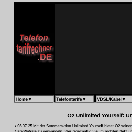
Home
▼
Telefontarife
▼
VDSL/Kabel
▼
O2 Unlimited Yourself: 
• 03.07.25 Mit der Sommeraktion Unlimited Yourself bietet O2 seine
Datenflatrate
zu verwandeln. Wer regelmäßig viel im mobilen Netz unte