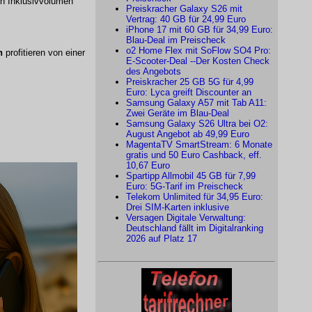
en Inklusivvolumen
Preiskracher Galaxy S26 mit
Vertrag: 40 GB für 24,99 Euro
iPhone 17 mit 60 GB für 34,99 Euro:
Blau-Deal im Preischeck
o2 Home Flex mit SoFlow SO4 Pro:
n
profitieren von einer
E-Scooter-Deal --Der Kosten Check
des Angebots
Preiskracher 25 GB 5G für 4,99
Euro: Lyca greift Discounter an
Samsung Galaxy A57 mit Tab A11:
Zwei Geräte im Blau-Deal
Samsung Galaxy S26 Ultra bei O2:
August Angebot ab 49,99 Euro
MagentaTV SmartStream: 6 Monate
gratis und 50 Euro Cashback, eff.
10,67 Euro
Spartipp Allmobil 45 GB für 7,99
Euro: 5G-Tarif im Preischeck
Telekom Unlimited für 34,95 Euro:
Drei SIM-Karten inklusive
Versagen Digitale Verwaltung:
Deutschland fällt im Digitalranking
2026 auf Platz 17