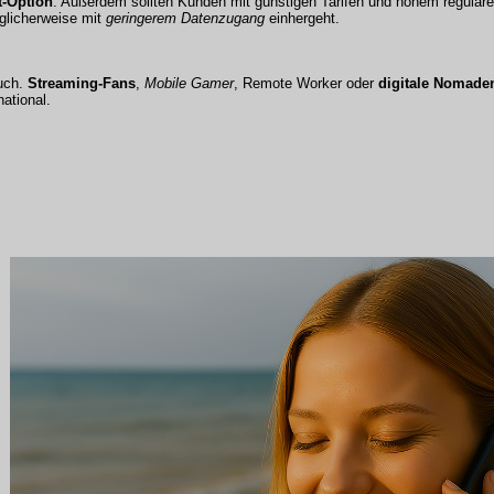
t-Option
. Außerdem sollten Kunden mit günstigen Tarifen und hohem regulär
glicherweise mit
geringerem Datenzugang
einhergeht.
auch.
Streaming-Fans
,
Mobile Gamer
,
Remote Worker
oder
digitale Nomade
ational.