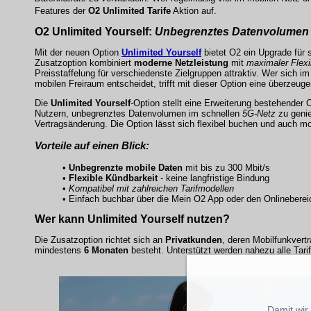
Features der
O2 Unlimited Tarife
Aktion auf.
O2 Unlimited Yourself:
Unbegrenztes Datenvolumen
Mit der neuen Option
Unlimited Yourself
bietet O2 ein Upgrade für 
Zusatzoption kombiniert
moderne Netzleistung
mit
maximaler Flexib
Preisstaffelung für verschiedenste Zielgruppen attraktiv. Wer sich 
mobilen Freiraum entscheidet, trifft mit dieser Option eine überzeug
Die
Unlimited Yourself
-Option stellt eine Erweiterung bestehender O
Nutzern, unbegrenztes Datenvolumen im schnellen
5G-Netz
zu geni
Vertragsänderung. Die Option lässt sich flexibel buchen und auch mo
Vorteile auf einen Blick:
•
Unbegrenzte mobile Daten
mit bis zu 300 Mbit/s
•
Flexible Kündbarkeit
- keine langfristige Bindung
•
Kompatibel mit zahlreichen Tarifmodellen
•
Einfach buchbar über die Mein O2 App oder den Onlineberei
Wer kann Unlimited Yourself nutzen?
Die Zusatzoption richtet sich an
Privatkunden
, deren Mobilfunkvertr
mindestens
6 Monaten
besteht. Unterstützt werden nahezu alle Tari
Damit wir