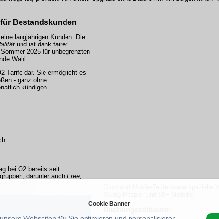
für Bestandskunden
seine langjährigen Kunden. Die
ilität
und ist dank fairer
im Sommer 2025 für unbegrenzten
ende Wahl.
2-Tarife dar. Sie ermöglicht es
eßen - ganz ohne
natlich kündigen.
ch
ag bei O2 bereits seit
fgruppen, darunter auch
Free,
Grow
und
Mobile
-Tarife sowie spezielle 
Young-People- und 60+-Modelle
.
Cookie Banner
Buchungszeitraum:
 unsere Webseiten für Sie optimieren und personalisieren