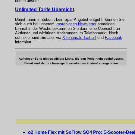
und in unsere
Unlimited Tarife Übersicht
.
Damit Ihnen in Zukunft kein Spar-Angebot entgeht, können Sie
sich auch bei unserem
kostenlosen Newsletter
anmelden.
Einmal in der Woche bekommen Sie dann eine Übersicht an
Aktionen und wichtigen Änderungen im Telefonmarkt. Noch
schneller sind Sie aber via
X (ehemals Twitter)
und
Facebook
informiert.
Auf dieser Seite gibt es Affilate Links, die den Preis nicht beeinflussen.
Damit wird der hochwertige Journalismus kostenfrei angeboten
o2 Home Flex mit SoFlow SO4 Pro: E-Scooter-Dea