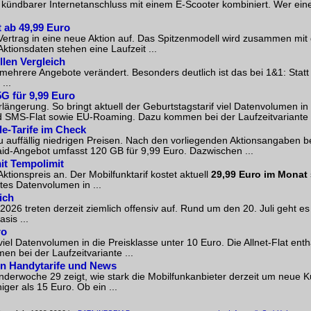
 kündbarer Internetanschluss mit einem E-Scooter kombiniert. Wer ei
 ab 49,99 Euro
rtrag in eine neue Aktion auf. Das Spitzenmodell wird zusammen mit 
ionsdaten stehen eine Laufzeit ...
llen Vergleich
ehrere Angebote verändert. Besonders deutlich ist das bei 1&1: Statt
...
G für 9,99 Euro
längerung. So bringt aktuell der Geburtstagstarif viel Datenvolumen in 
und SMS-Flat sowie EU-Roaming. Dazu kommen bei der Laufzeitvariante .
le-Tarife im Check
zu auffällig niedrigen Preisen. Nach den vorliegenden Aktionsangaben b
aid-Angebot umfasst 120 GB für 9,99 Euro. Dazwischen ...
it Tempolimit
tionspreis an. Der Mobilfunktarif kostet aktuell
29,99 Euro im Monat
tes Datenvolumen in ...
ich
026 treten derzeit ziemlich offensiv auf. Rund um den 20. Juli geht es
sis ...
ro
viel Datenvolumen in die Preisklasse unter 10 Euro. Die Allnet-Flat ent
 bei der Laufzeitvariante ...
ten Handytarife und News
enderwoche 29 zeigt, wie stark die Mobilfunkanbieter derzeit um neue 
ger als 15 Euro. Ob ein ...