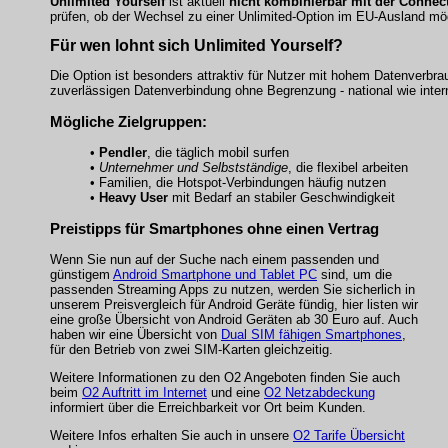
Unlimited Yourself
ist aktuell
nicht kombinierbar mit der Connec
prüfen, ob der Wechsel zu einer Unlimited-Option im EU-Ausland mö
Für wen lohnt sich Unlimited Yourself?
Die Option ist besonders attraktiv für Nutzer mit hohem Datenverbr
zuverlässigen Datenverbindung ohne Begrenzung - national wie intern
Mögliche Zielgruppen:
•
Pendler
, die täglich mobil surfen
•
Unternehmer und Selbstständige
, die flexibel arbeiten
•
Familien
, die Hotspot-Verbindungen häufig nutzen
•
Heavy User
mit Bedarf an stabiler Geschwindigkeit
Preistipps für Smartphones ohne einen Vertrag
Wenn Sie nun auf der Suche nach einem passenden und
günstigem
Android Smartphone und Tablet PC
sind, um die
passenden Streaming Apps zu nutzen, werden Sie sicherlich in
unserem Preisvergleich für Android Geräte fündig, hier listen wir
eine große Übersicht von Android Geräten ab 30 Euro auf. Auch
haben wir eine Übersicht von
Dual SIM fähigen Smartphones
,
für den Betrieb von zwei SIM-Karten gleichzeitig.
Weitere Informationen zu den O2 Angeboten finden Sie auch
beim
O2 Auftritt im Internet
und eine
O2 Netzabdeckung
informiert über die Erreichbarkeit vor Ort beim Kunden.
Weitere Infos erhalten Sie auch in unsere
O2 Tarife Übersicht