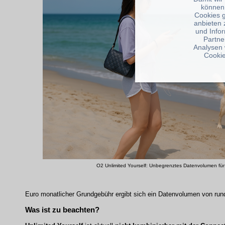
können
Cookies 
anbieten 
und Info
Partne
Analysen 
Cookie
O2 Unlimited Yourself: Unbegrenztes Datenvolumen für 
Euro monatlicher Grundgebühr ergibt sich ein
Datenvolumen von ru
Was ist zu beachten?