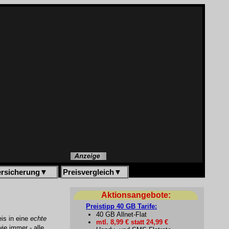
ersicherung
▼
Preisvergleich
▼
Aktionsangebote:
Preistipp 40 GB Tarife:
40 GB Allnet-Flat
is in eine
echte
mtl. 8,99 € statt 24,99 €
ie immer - alle