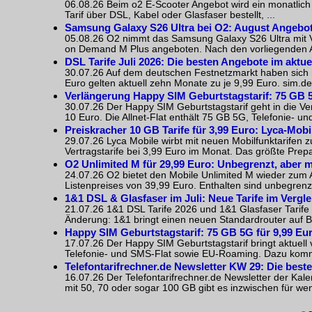
06.08.26 Beim o2 E-Scooter Angebot wird ein monatlich
Tarif über DSL, Kabel oder Glasfaser bestellt, ...
Samsung Galaxy S26 Ultra bei O2: August Angebot
05.08.26 O2 nimmt das Samsung Galaxy S26 Ultra mit Ve
on Demand M Plus angeboten. Nach den vorliegenden Akt
DSL Tarife Juli 2026: Die besten Angebote im aktue
30.07.26 Auf dem deutschen Festnetzmarkt haben sich m
Euro gelten aktuell zehn Monate zu je 9,99 Euro. sim.de 
Verlängerung Happy SIM Geburtstagstarif: 75 GB 5
30.07.26 Der Happy SIM Geburtstagstarif geht in die Ver
10 Euro. Die Allnet-Flat enthält 75 GB 5G, Telefonie- 
Preiskracher 10 GB Tarife für 3,99 Euro: Lyca-Mobi
29.07.26 Lyca Mobile wirbt mit neuen Mobilfunktarifen 
Vertragstarife bei 3,99 Euro im Monat. Das größte Prep
O2 Unlimited M für 29,99 Euro: Unbegrenzt, aber m
24.07.26 O2 bietet den Mobile Unlimited M wieder zum Ak
Listenpreises von 39,99 Euro. Enthalten sind unbegrenz
1&1 DSL & Glasfaser im Juli: Neue Tarife im Vergle
21.07.26 1&1 DSL Tarife 2026 und 1&1 Glasfaser Tarife 2
Änderung: 1&1 bringt einen neuen Standardrouter auf Ba
Happy SIM Geburtstagstarif: 75 GB 5G für 9,99 Eu
17.07.26 Der Happy SIM Geburtstagstarif bringt aktuell 
Telefonie- und SMS-Flat sowie EU-Roaming. Dazu kommen
Telefontarifrechner.de Newsletter KW 29: Die bes
16.07.26 Der Telefontarifrechner.de Newsletter der Kal
mit 50, 70 oder sogar 100 GB gibt es inzwischen für weni