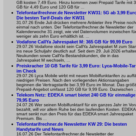
GB kosten 7,49 Euro. Hinzu kommen zwei Prepaid Tarife mit 
GB für 4,49 Euro und 120 GB für ...
Telefontarifrechner.de Newsletter KW31: 5G ab 3,99 Euro
Die besten Tarif-Deals der KW31
31.07.26 Ende Juli drücken mehrere Anbieter ihre Preise noch
einmal nach unten. Der Telefontarifrechner.de Newsletter der
Kalenderwoche 31 zeigt, wie viel Datenvolumen inzwischen fü
weniger als zehn Euro erhältlich ist. ...
Vodafone CallYa Jahrespaket M: 365 GB für 99,99 Euro
29.07.26 Vodafone stockt sein CallYa Jahrespaket M zum Star
ins neue Schuljahr deutlich auf. Seit dem 29. Juli 2026 erhalte
Neukunden sowie CallYa-Bestandskunden, die in das
Jahrespaket M wechseln, ...
Preiskracher 10 GB Tarife für 3,99 Euro: Lyca-Mobile-Tar
im Check
29.07.26 Lyca Mobile wirbt mit neuen Mobilfunktarifen zu auffä
niedrigen Preisen. Nach den vorliegenden Aktionsangaben
beginnen die Vertragstarife bei 3,99 Euro im Monat. Das größ
Prepaid-Angebot umfasst 120 GB für 9,99 Euro. Dazwischen ..
Telekom Netz: EDEKA smart bietet 240 GB für einmalige
79,95 Euro
24.07.26 Wer seinen Mobilfunktarif für ein ganzes Jahr im Vo
bezahlt, will vor allem Ruhe bei den laufenden Kosten. EDEKA
smart senkt nun den Preis für das EDEKA smart Jahrespaket
Premium. Bis ...
Telefontarifrechner.de Newsletter KW 29: Die besten
Handytarife und News
16.07.26 Der Telefontarifrechner.de Newsletter der