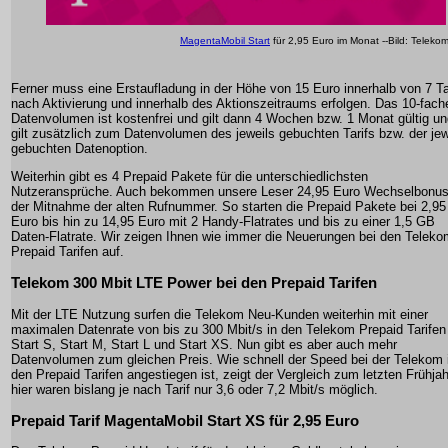
MagentaMobil Start
für 2,95 Euro im Monat --Bild: Teleko
Ferner muss eine Erstaufladung in der Höhe von 15 Euro innerhalb von 7 T
nach Aktivierung und innerhalb des Aktionszeitraums erfolgen. Das 10-fach
Datenvolumen ist kostenfrei und gilt dann 4 Wochen bzw. 1 Monat gültig u
gilt zusätzlich zum Datenvolumen des jeweils gebuchten Tarifs bzw. der jew
gebuchten Datenoption.
Weiterhin gibt es 4 Prepaid Pakete für die unterschiedlichsten
Nutzeransprüche. Auch bekommen unsere Leser 24,95 Euro Wechselbonus
der Mitnahme der alten Rufnummer. So starten die Prepaid Pakete bei 2,95
Euro bis hin zu 14,95 Euro mit 2 Handy-Flatrates und bis zu einer 1,5 GB
Daten-Flatrate. Wir zeigen Ihnen wie immer die Neuerungen bei den Teleko
Prepaid Tarifen auf.
Telekom 300 Mbit LTE Power bei den Prepaid Tarifen
Mit der LTE Nutzung surfen die Telekom Neu-Kunden weiterhin mit einer
maximalen Datenrate von bis zu 300 Mbit/s in den Telekom Prepaid Tarifen
Start S, Start M, Start L und Start XS. Nun gibt es aber auch mehr
Datenvolumen zum gleichen Preis. Wie schnell der Speed bei der Telekom 
den Prepaid Tarifen angestiegen ist, zeigt der Vergleich zum letzten Frühjah
hier waren bislang je nach Tarif nur 3,6 oder 7,2 Mbit/s möglich.
Prepaid Tarif MagentaMobil Start XS für 2,95 Euro