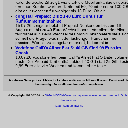
Kalenderwoche 29 zeigt, wie stark die Mobilfunkanbieter derze
um neue Kunden werben. Tarife mit 50, 70 oder sogar 100 G
gibt es inzwischen für weniger als 15 Euro. Ob ein ...
congstar Prepaid: Bis zu 40 Euro Bonus für
Rufnummernmitnahme
15.07.26 congstar belohnt Prepaid-Neukunden bis zum 18.
August mit bis zu 40 Euro Wechselbonus. Vor allem der Allnet
fällt dabei auf. Beim Wechsel des Mobilfunkanbieters stellt sic
schnell die Frage, was mit der bisherigen Handynummer
passiert. Wer sie zu congstar mitbringt, bekommt im ...
Vodafone CallYa Allnet Flat S: 40 GB für 9,99 Euro im
Check
13.07.26 Vodafone legt beim CallYa Allnet Flat S Datenvolum
nach. Der Prepaid Tarif enthält aktuell 40 GB statt 25 GB, kost
9,99 Euro alle vier Wochen und kommt ohne feste ...
Auf dieser Seite gibt es Affilate Links, die den Preis nicht beeinflussen. Damit wird de
hochwertige Journalismus kostenfrei angeboten
©
Copyright
1998-2026 by
DATA INFORM-Datenmanagementsysteme der Informatik Gmb
Impressum
Datenschutzhinweise