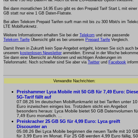
Bei dann monatlichen 14,95 Euro gibt es den Prepaid Tarif Start L mit einer
GB statt nur eine 1 GB Daten-Flatrate.
Bei allen Telekom Prepaid Tarifen surft man mit bis zu 300 Mbit/s im Tele
LTE Mobilfunknetz.
Weitere Informationen erhalten Sie bei der
Telekom
und eine passende
Telekom Tarife
Übersicht gibt es bei unserem
Prepaid Tarife
Vergleich.
Damit Ihnen in Zukunft kein Spar-Angebot entgeht, können Sie sich auch b
unserem
kostenlosen Newsletter
anmelden. Einmal in der Woche bekomm
Sie dann eine Übersicht an Aktionen und wichtigen Änderungen im
Telefonmarkt. Noch schneller sind Sie aber via
Twitter
und
Facebook
inform
Verwandte Nachrichten:
Preishammer Lyca Mobile mit 50 GB für 7,49 Euro: Diese
5G-Tarif fällt auf
07.08.26 Im deutschen Mobilfunkmarkt ist bei Tarifen unter 10
Euro inzwischen einiges los. Trotzdem sticht ein Angebot
besonders heraus: Lyca Mobile bietet 50 GB Datenvolumen fü
7,49 Euro monatlich. ...
Preiskracher 25 GB 5G für 4,99 Euro: Lyca greift
Discounter an
05.08.26 Bei Lyca Mobile beginnen die neuen Tarife mit 10 G
für 3,99 Euro im Monat. Für 25 GB werden 4,99 Euro fällig, 50