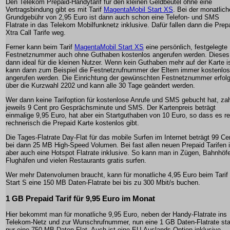
Den Telekom Prepaid-Handytarif für den kleinen Geldbeutel ohne eine
Vertragsbindung gibt es mit Tarif
MagentaMobil Start XS
. Bei der monatlic
Grundgebühr von 2,95 Euro ist dann auch schon eine Telefon- und SMS
Flatrate in das Telekom Mobilfunknetz inklusive. Dafür fallen dann die Prep
Xtra Call Tarife weg.
Ferner kann beim Tarif
MagentaMobil Start XS
eine persönlich, festgelegte
Festnetznummer auch ohne Guthaben kostenlos angerufen werden. Dieses 
dann ideal für die kleinen Nutzer. Wenn kein Guthaben mehr auf der Karte is
kann dann zum Beispiel die Festnetzrufnummer der Eltern immer kostenlos
angerufen werden. Die Einrichtung der gewünschten Festnetznummer erfolg
über die Kurzwahl 2202 und kann alle 30 Tage geändert werden.
Wer dann keine Tarifoption für kostenlose Anrufe und SMS gebucht hat, zah
jeweils 9 Cent pro Gesprächsminute und SMS. Der Kartenpreis beträgt
einmalige 9,95 Euro, hat aber ein Startguthaben von 10 Euro, so dass es re
rechnerisch die Prepaid Karte kostenlos gibt.
Die Tages-Flatrate Day-Flat für das mobile Surfen im Internet beträgt 99 Ce
bei dann 25 MB High-Speed Volumen. Bei fast allen neuen Prepaid Tarifen i
aber auch eine Hotspot Flatrate inklusive. So kann man in Zügen, Bahnhöf
Flughäfen und vielen Restaurants gratis surfen.
Wer mehr Datenvolumen braucht, kann für monatliche 4,95 Euro beim Tarif
Start S eine 150 MB Daten-Flatrate bei bis zu 300 Mbit/s buchen.
1 GB Prepaid Tarif für 9,95 Euro im Monat
Hier bekommt man für monatliche 9,95 Euro, neben der Handy-Flatrate ins
Telekom-Netz und zur Wunschrufnummer, nun eine 1 GB Daten-Flatrate sta
nur eine 750 MB Daten-Flat. Auch ist eine EU-Auslands Option inklusive.