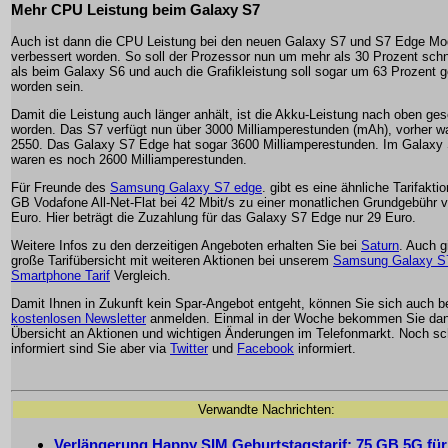
Mehr CPU Leistung beim Galaxy S7
Auch ist dann die CPU Leistung bei den neuen Galaxy S7 und S7 Edge Mo
verbessert worden. So soll der Prozessor nun um mehr als 30 Prozent schne
als beim Galaxy S6 und auch die Grafikleistung soll sogar um 63 Prozent g
worden sein.
Damit die Leistung auch länger anhält, ist die Akku-Leistung nach oben ge
worden. Das S7 verfügt nun über 3000 Milliamperestunden (mAh), vorher w
2550. Das Galaxy S7 Edge hat sogar 3600 Milliamperestunden. Im Galaxy
waren es noch 2600 Milliamperestunden.
Für Freunde des
Samsung Galaxy S7 edge
. gibt es eine ähnliche Tarifaktio
GB Vodafone All-Net-Flat bei 42 Mbit/s zu einer monatlichen Grundgebühr 
Euro. Hier beträgt die Zuzahlung für das Galaxy S7 Edge nur 29 Euro.
Weitere Infos zu den derzeitigen Angeboten erhalten Sie bei
Saturn
. Auch g
große Tarifübersicht mit weiteren Aktionen bei unserem
Samsung Galaxy S
Smartphone Tarif
Vergleich.
Damit Ihnen in Zukunft kein Spar-Angebot entgeht, können Sie sich auch 
kostenlosen Newsletter
anmelden. Einmal in der Woche bekommen Sie dan
Übersicht an Aktionen und wichtigen Änderungen im Telefonmarkt. Noch sc
informiert sind Sie aber via
Twitter
und
Facebook
informiert.
Verwandte Nachrichten:
Verlängerung Happy SIM Geburtstagstarif: 75 GB 5G für