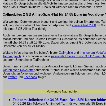
Flatrate für Gespräche in alle dt.Mobilfunknetze und in das dt.Festnetz. Fer
eine SMS-Flatrate inklusive. Realisiert wird der Tarif im Vodafone D-Netz.
Callmobiles 2 GB Allnet-Spar-Flat für 14,85 Euro im Vodafone 
Wer weniger Datenvolumen braucht und weniger für seinen Smartphone Tar
will, liegt dann vielleicht bei dem Smartphone Tarif
cleverAllnet 2000
im Vod
mit einer 2 GB Allnet-Flat richtig.
Auch hier bekommen unsere Leser eine Handy-Flatrate für Gespräche in da
Mobilfunknetz und eine Telefon-Flatrate für Gespräche ins deutsche Festnet
monatliche 14,99 statt 19,99 Euro. Dabei gibt es eine 2 GB Datenflatrate be
Datenrate von bis zu 21 Mbit/s.
Weitere Infos erhalten Sie beim Anbieter
Callmobile
und
in unserem Vodafo
Tarifvergleich
. Auch haben wir eine
passende Übersicht von 3 GB Smartpho
unserem Smartphone Tarifrechner.
Damit Ihnen in Zukunft kein Spar-Angebot entgeht, können Sie sich auch 
kostenlosen Newsletter
anmelden. Einmal in der Woche bekommen Sie dan
Übersicht an Aktionen und wichtigen Änderungen im Telefonmarkt. Auch k
auf
Twitter
und
Facebook
folgen.
Verwandte Nachrichten:
Telekom Unlimited für 34,95 Euro: Drei SIM-Karten inklu
04.08.26 Ein Telekom Unlimited Tarif für weniger als 35 Euro i