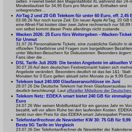
selten. Freenet bietet den MagentaMobil XL während der 24-
Mindestlaufzeit für 34,95 Euro pro Monat an. Enthalten sind
unbegrenztes ...
AirTag 2 und 20 GB Telekom für unter 60 Euro, eff. 2,45 
03.08.26 Nur noch kurze Zeit: Ein neuer Apple AirTag, 20 GB
eine Allnet-Flat kosten über zwei Jahre rechnerisch nur 58,89
von selbst kommt dieser Preis allerdings nicht zustande. ...
Wacken 2026: 25 Euro fürs Weitergeben --Wacken-Ticket
für Unmut
31.07.26 Personalisierte Tickets, eine zusätzliche Gebühr in d
offiziellen Ticketbörse und Fragen zum bargeldlosen Bezahle
unter Wacken-Besuchern für Diskussionen. Besonders ärgern s
Fans über die ...
DSL Tarife Juli 2026: Die besten Angebote im aktuellen V
30.07.26 Auf dem deutschen Festnetzmarkt haben sich mehr
Angebote verändert. Besonders deutlich ist das bei 1&1: Statt
Monaten für 0 Euro gelten aktuell zehn Monate zu je 9,99 Euro
Telekom baut 240.000 Glasfaseranschlüsse im Juni
28.07.26 Die Deutsche Telekom hat ihren Glasfaserausbau im
deutlich beschleunigt. Laut
offizieller Mitteilung der Deutsche
Telekom Netz: EDEKA smart bietet 240 GB für einmalige
Euro
24.07.26 Wer seinen Mobilfunktarif für ein ganzes Jahr im Vo
bezahlt, will vor allem Ruhe bei den laufenden Kosten. EDEKA
senkt nun den Preis für das EDEKA smart Jahrespaket Premium
Telefontarifrechner.de Newsletter KW 30: 75 GB für 9,99 
Beste 5G Tarife im Vergleich
23.07.26 Der Telefontarifrechner.de Newsletter der Kalender