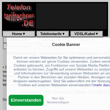
Home
▼
Telefontarife
▼
VDSL/Kabel
▼
Handytarife
▼
Stromtarife
▼
Reisen
▼
Cookie Banner
Versicherung
▼
Preisvergleich
▼
Preissenkung: Callmobiles 1 GB Smartphone Tari
Damit wir unsere Webseiten für Sie optimieren und personalis
Netz für mtl. 7,99 Euro
können würden wir gerne Cookies verwenden. Zudem werd
Cookies gebraucht, um Funktionen von Soziale Media Plattfo
• 19.09.17 Auch gegen Monatsende geht der Preiskampf bei den Handydis
anbieten zu können, Zugriffe auf unsere Webseiten zu analys
weiter. So kann man ab sofort beim Handydiscounter Callmobile den neue
und Informationen zur Verwendung unserer Webseiten an un
Smartphone Tarif für nur monatliche 7,99 Euro statt 9,99 Euro buchen. Der T
Partner in den Bereichen der sozialen Medien, Anzeigen u
ferner nur eine monatliche Laufzeit. Auch gibt es 25 Euro Rufnummernwec
Analysen weiterzugeben. Sind Sie widerruflich mit der Nutzun
Cookies auf unseren Webseiten einverstanden?(
mehr daz
Wir zeigen Ihnen -wie immer- alle Features des neuen Angebotes auf.
Callmobiles 1 GB Smart bei 21 Mbit/s für 7,99 Eur
Nur die
Einverstanden
Der
Notwendigen