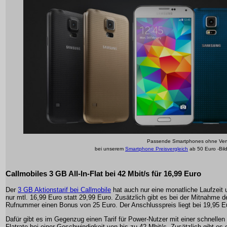
Passende Smartphones ohne Vert
bei unserem
Smartphone Preisvergleich
ab 50 Euro -Bil
Callmobiles 3 GB All-In-Flat bei 42 Mbit/s für 16,99 Euro
Der
3 GB Aktionstarif bei Callmobile
hat auch nur eine monatliche Laufzeit 
nur mtl. 16,99 Euro statt 29,99 Euro. Zusätzlich gibt es bei der Mitnahme d
Rufnummer einen Bonus von 25 Euro. Der Anschlusspreis liegt bei 19,95 E
Dafür gibt es im Gegenzug einen Tarif für Power-Nutzer mit einer schnelle
Flatrate bei einer Geschwindigkeit von bis zu 42 Mbit/s. Zusätzlich gibt es