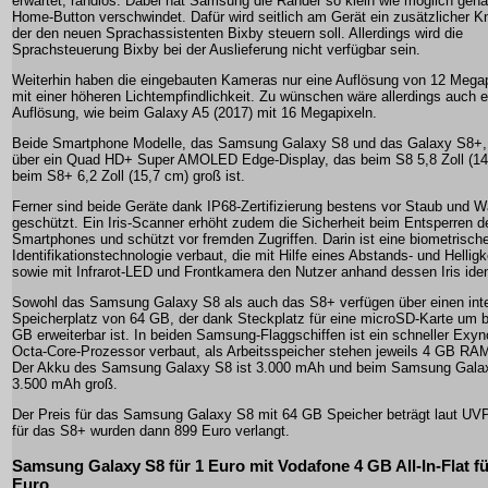
erwartet, randlos. Dabei hat Samsung die Ränder so klein wie möglich geha
Home-Button verschwindet. Dafür wird seitlich am Gerät ein zusätzlicher Kn
der den neuen Sprachassistenten Bixby steuern soll. Allerdings wird die
Sprachsteuerung Bixby bei der Auslieferung nicht verfügbar sein.
Weiterhin haben die eingebauten Kameras nur eine Auflösung von 12 Megap
mit einer höheren Lichtempfindlichkeit. Zu wünschen wäre allerdings auch 
Auflösung, wie beim Galaxy A5 (2017) mit 16 Megapixeln.
Beide Smartphone Modelle, das Samsung Galaxy S8 und das Galaxy S8+,
über ein Quad HD+ Super AMOLED Edge-Display, das beim S8 5,8 Zoll (14
beim S8+ 6,2 Zoll (15,7 cm) groß ist.
Ferner sind beide Geräte dank IP68-Zertifizierung bestens vor Staub und 
geschützt. Ein Iris-Scanner erhöht zudem die Sicherheit beim Entsperren d
Smartphones und schützt vor fremden Zugriffen. Darin ist eine biometrisch
Identifikationstechnologie verbaut, die mit Hilfe eines Abstands- und Hellig
sowie mit Infrarot-LED und Frontkamera den Nutzer anhand dessen Iris identi
Sowohl das Samsung Galaxy S8 als auch das S8+ verfügen über einen int
Speicherplatz von 64 GB, der dank Steckplatz für eine microSD-Karte um b
GB erweiterbar ist. In beiden Samsung-Flaggschiffen ist ein schneller Exy
Octa-Core-Prozessor verbaut, als Arbeitsspeicher stehen jeweils 4 GB RAM
Der Akku des Samsung Galaxy S8 ist 3.000 mAh und beim Samsung Gala
3.500 mAh groß.
Der Preis für das Samsung Galaxy S8 mit 64 GB Speicher beträgt laut UV
für das S8+ wurden dann 899 Euro verlangt.
Samsung Galaxy S8 für 1 Euro mit Vodafone 4 GB All-In-Flat fü
Euro