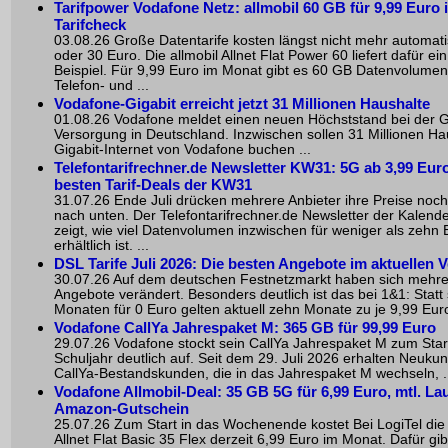
Tarifpower Vodafone Netz: allmobil 60 GB für 9,99 Euro 
Tarifcheck
03.08.26 Große Datentarife kosten längst nicht mehr automat
oder 30 Euro. Die allmobil Allnet Flat Power 60 liefert dafür ei
Beispiel. Für 9,99 Euro im Monat gibt es 60 GB Datenvolumen
Telefon- und ...
Vodafone-Gigabit erreicht jetzt 31 Millionen Haushalte
01.08.26 Vodafone meldet einen neuen Höchststand bei der G
Versorgung in Deutschland. Inzwischen sollen 31 Millionen Ha
Gigabit-Internet von Vodafone buchen ...
Telefontarifrechner.de Newsletter KW31: 5G ab 3,99 Euro
besten Tarif-Deals der KW31
31.07.26 Ende Juli drücken mehrere Anbieter ihre Preise noc
nach unten. Der Telefontarifrechner.de Newsletter der Kalen
zeigt, wie viel Datenvolumen inzwischen für weniger als zehn 
erhältlich ist. ...
DSL Tarife Juli 2026: Die besten Angebote im aktuellen V
30.07.26 Auf dem deutschen Festnetzmarkt haben sich mehr
Angebote verändert. Besonders deutlich ist das bei 1&1: Statt
Monaten für 0 Euro gelten aktuell zehn Monate zu je 9,99 Euro
Vodafone CallYa Jahrespaket M: 365 GB für 99,99 Euro
29.07.26 Vodafone stockt sein CallYa Jahrespaket M zum Star
Schuljahr deutlich auf. Seit dem 29. Juli 2026 erhalten Neuku
CallYa-Bestandskunden, die in das Jahrespaket M wechseln, .
Vodafone Allmobil-Deal: 35 GB 5G für 6,99 Euro, mtl. Lau
Amazon-Gutschein
25.07.26 Zum Start in das Wochenende kostet Bei LogiTel die 
Allnet Flat Basic 35 Flex derzeit 6,99 Euro im Monat. Dafür gi