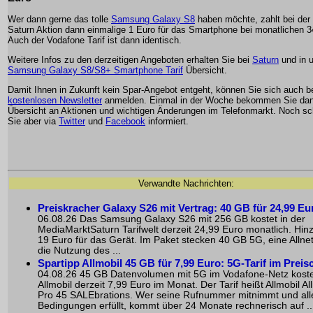
Wer dann gerne das tolle
Samsung Galaxy S8
haben möchte, zahlt bei der
Saturn Aktion dann einmalige 1 Euro für das Smartphone bei monatlichen 3
Auch der Vodafone Tarif ist dann identisch.
Weitere Infos zu den derzeitigen Angeboten erhalten Sie bei
Saturn
und in 
Samsung Galaxy S8/S8+ Smartphone Tarif
Übersicht.
Damit Ihnen in Zukunft kein Spar-Angebot entgeht, können Sie sich auch 
kostenlosen Newsletter
anmelden. Einmal in der Woche bekommen Sie dan
Übersicht an Aktionen und wichtigen Änderungen im Telefonmarkt. Noch sch
Sie aber via
Twitter
und
Facebook
informiert.
Verwandte Nachrichten:
Preiskracher Galaxy S26 mit Vertrag: 40 GB für 24,99 Eu
06.08.26 Das Samsung Galaxy S26 mit 256 GB kostet in der
MediaMarktSaturn Tarifwelt derzeit 24,99 Euro monatlich. H
19 Euro für das Gerät. Im Paket stecken 40 GB 5G, eine Allnet
die Nutzung des ...
Spartipp Allmobil 45 GB für 7,99 Euro: 5G-Tarif im Preis
04.08.26 45 GB Datenvolumen mit 5G im Vodafone-Netz koste
Allmobil derzeit 7,99 Euro im Monat. Der Tarif heißt Allmobil All
Pro 45 SALEbrations. Wer seine Rufnummer mitnimmt und all
Bedingungen erfüllt, kommt über 24 Monate rechnerisch auf ..