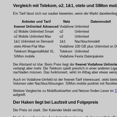
Vergleich mit Telekom, o2, 1&1, otelo und SIMon mob
Ein Tarif lässt sich nur sauber bewerten, wenn der Markt danebenlieg
Anbieter und Tarif
Netz
Datenmodell
freenet Unlimited Advanced
Vodafone
Unlimited
o2 Mobile Unlimited Smart
o2
Unlimited
o2 Mobile Unlimited Max
o2
Unlimited
1&1 Unlimited on Demand
1&1
Nachbuchmodell
otelo Allnet-Flat Max
Vodafone
100 GB plus Unlimited on 
Telekom MagentaMobil XL
Telekom
Unlimited
SIMon mobile
Vodafone
Feste Datenpakete
Der Abstand ist klar. Beim Preis liegt der
freenet Vodafone Unlimit
verlangt aber mehr. Die Telekom spielt preislich in einer anderen L
nachladen müssen. Das funktioniert, wirkt im Alltag aber etwas weni
Auch im Vodafone-Umfeld ist der freenet-Tarif interessant. otelo biete
Volumen oder Nachbuchlösungen. SIMon mobile punktet mit flexiblen 
Weitere Vergleiche zu Mobilfunktarifen und Netzen finden Leser im
T
aufgreift.
Der Haken liegt bei Laufzeit und Folgepreis
Der Preis ist stark. Der Kalender bleibt wichtig.