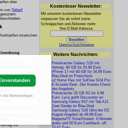
rifen eher.
Kostenloser Newsletter:
rem von
Teltarif
Mit unserem kostenlosen Newsletter
begrenztem
 beschrieben.
verpassen Sie ab sofort keine
Schnäppchen und Aktionen mehr.
ck
Ihre E-Mail-Adresse:
lfunktarifen inzwischen
Datenschutzhinweise
Einordnung
Weitere Nachrichten:
ür Nutzer mit
Preiskracher Galaxy S26 mit
r Vodafone-Abdeckung
Vertrag: 40 GB für 24,99 Euro
iPhone 17 mit 60 GB für 34,99 Euro:
Blau-Deal im Preischeck
 monatliche
o2 Home Flex mit SoFlow SO4 Pro:
Einverstanden
nzung
E-Scooter-Deal --Der Kosten Check
tandard, sofern 5G am
des Angebots
fügbar ist
Preiskracher 25 GB 5G für 4,99
r die Notwendigen
ng, Alltag und Hotspot
Euro: Lyca greift Discounter an
ichend
Samsung Galaxy A57 mit Tab A11:
Zwei Geräte im Blau-Deal
schen Netze inklusive
Samsung Galaxy S26 Ultra bei O2:
August Angebot ab 49,99 Euro
esamtkosten in den
MagentaTV SmartStream: 6 Monate
onaten
gratis und 50 Euro Cashback, eff.
Vertrag mit
10,67 Euro