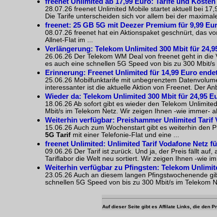
freenet Unlimited ab 17,99 Euro: Tarife und Koste
28.07.26 freenet Unlimited Mobile startet aktuell bei 
Die Tarife unterscheiden sich vor allem bei der maximal
freenet: 25 GB 5G mit Deezer Premium für 9,99 Eu
08.07.26 freenet hat ein Aktionspaket geschnürt, das vo
Allnet-Flat im ...
Verlängerung:
Telekom Unlimited
300 Mbit für 24,9
26.06.26 Der Telekom WM Deal von freenet geht in die Ve
es auch eine schnellen 5G Speed von bis zu 300 Mbit/s 
Erinnerung: Freenet Unlimited für 14,99 Euro ende
25.06.26 Mobilfunktarife mit unbegrenztem Datenvolumen
interessanter ist die aktuelle Aktion von Freenet. Der An
Wieder da:
Telekom Unlimited
300 Mbit für 24,95 E
18.06.26 Ab sofort gibt es wieder den Telekom Unlimited 
Mbit/s im Telekom Netz. Wir zeigen Ihnen -wie immer- al
Weiterhin verfügbar: Preishammer Unlimited Tarif 
15.06.26 Auch zum Wochenstart gibt es weiterhin den Pre
5G Tarif
mit einer Telefonie-Flat und eine ...
freenet Unlimited: Unlimited Tarif Vodafone Netz f
09.06.26 Der Tarif ist zurück. Und ja, der Preis fällt a
Tariflabor die Welt neu sortiert. Wir zeigen Ihnen -wie im
Weiterhin verfügbar zu Pfingsten:
Telekom Unlimit
23.05.26 Auch an diesem langen Pfingstwochenende gibt e
schnellen 5G Speed von bis zu 300 Mbit/s im Telekom Ne
Auf dieser Seite gibt es Affilate Links, die den