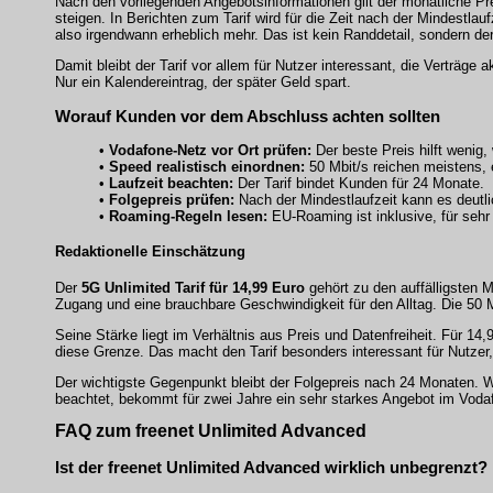
Nach den vorliegenden Angebotsinformationen gilt der monatliche Pr
steigen. In Berichten zum Tarif wird für die Zeit nach der Mindestlau
also irgendwann erheblich mehr. Das ist kein Randdetail, sondern der
Damit bleibt der Tarif vor allem für Nutzer interessant, die Verträge
Nur ein Kalendereintrag, der später Geld spart.
Worauf Kunden vor dem Abschluss achten sollten
•
Vodafone-Netz vor Ort prüfen:
Der beste Preis hilft wenig
•
Speed realistisch einordnen:
50 Mbit/s reichen meistens, 
•
Laufzeit beachten:
Der Tarif bindet Kunden für 24 Monate.
•
Folgepreis prüfen:
Nach der Mindestlaufzeit kann es deutli
•
Roaming-Regeln lesen:
EU-Roaming ist inklusive, für sehr
Redaktionelle Einschätzung
Der
5G Unlimited Tarif für 14,99 Euro
gehört zu den auffälligsten 
Zugang und eine brauchbare Geschwindigkeit für den Alltag. Die 50 M
Seine Stärke liegt im Verhältnis aus Preis und Datenfreiheit. Für 1
diese Grenze. Das macht den Tarif besonders interessant für Nutze
Der wichtigste Gegenpunkt bleibt der Folgepreis nach 24 Monaten. We
beachtet, bekommt für zwei Jahre ein sehr starkes Angebot im Voda
FAQ zum freenet Unlimited Advanced
Ist der freenet Unlimited Advanced wirklich unbegrenzt?