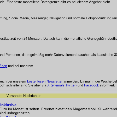
nds. Eine feste monatliche Datengrenze gibt es bei diesem Angebot nicht.
eaming, Social Media, Messenger, Navigation und normale Hotspot-Nutzung reic
destlaufzeit von 24 Monaten. Danach kann die monatliche Grundgebühr deutlic
n und Personen, die regelmäßig mehr Datenvolumen brauchen als klassische 30
 Shop
und bei unserem
 auch bei unserem
kostenlosen Newsletter
anmelden. Einmal in der Woche be
och schneller sind Sie aber via
X (ehemals Twitter)
und
Facebook
informiert.
Verwandte Nachrichten:
inklusive
5 Euro im Monat ist selten. Freenet bietet den MagentaMobil XL währen
sind unbegrenztes ...