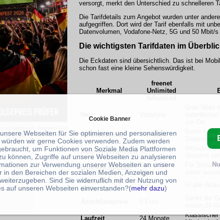
versorgt, merkt den Unterschied zu schnelleren Ta
Die Tarifdetails zum Angebot wurden unter ande
aufgegriffen. Dort wird der Tarif ebenfalls mit un
Datenvolumen, Vodafone-Netz, 5G und 50 Mbit/s
Die wichtigsten Tarifdaten im Überbli
Die Eckdaten sind übersichtlich. Das ist bei Mobi
schon fast eine kleine Sehenswürdigkeit.
freenet
Merkmal
Unlimited
Advanced
Gute Wahl f
Netz
Vodafone
ordentliche
Cookie Banner
vor Ort
eenet Unlimited: Unlimited Tarif
Keine feste
 unsere Webseiten für Sie optimieren und personalisieren
Datenvolumen
Unlimited
 Euro -Bild: © Tarifrechner.de
Datenbegre
 würden wir gerne Cookies verwenden. Zudem werden
Aktueller S
gebraucht, um Funktionen von Soziale Media Plattformen
Mobilfunkstandard
5G
Standort ver
zu können, Zugriffe auf unsere Webseiten zu analysieren
rmationen zur Verwendung unserer Webseiten an unsere
Nu
Bis zu 50
Für Streami
Geschwindigkeit
Mbit/s
meist ausre
r in den Bereichen der sozialen Medien, Anzeigen und
weiterzugeben. Sind Sie widerruflich mit der Nutzung von
Telefonie und
Flat
In alle deut
s auf unseren Webseiten einverstanden?(
mehr dazu
)
SMS
Senkt die G
Anschlusspreis
0 Euro
ersten 24 M
Klassischer 
Laufzeit
24 Monate