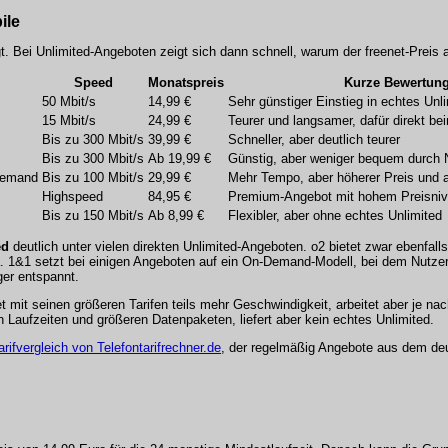
ile
t. Bei Unlimited-Angeboten zeigt sich dann schnell, warum der freenet-Preis au
Speed
Monatspreis
Kurze Bewertun
50 Mbit/s
14,99 €
Sehr günstiger Einstieg in echtes Unl
15 Mbit/s
24,99 €
Teurer und langsamer, dafür direkt be
Bis zu 300 Mbit/s
39,99 €
Schneller, aber deutlich teurer
Bis zu 300 Mbit/s
Ab 19,99 €
Günstig, aber weniger bequem durch 
Demand
Bis zu 100 Mbit/s
29,99 €
Mehr Tempo, aber höherer Preis und 
Highspeed
84,95 €
Premium-Angebot mit hohem Preisni
Bis zu 150 Mbit/s
Ab 8,99 €
Flexibler, aber ohne echtes Unlimited
ed
deutlich unter vielen direkten Unlimited-Angeboten. o2 bietet zwar ebenfalls
iga. 1&1 setzt bei einigen Angeboten auf ein On-Demand-Modell, bei dem Nutz
ger entspannt.
t mit seinen größeren Tarifen teils mehr Geschwindigkeit, arbeitet aber je nac
Laufzeiten und größeren Datenpaketen, liefert aber kein echtes Unlimited.
arifvergleich von Telefontarifrechner.de
, der regelmäßig Angebote aus dem de