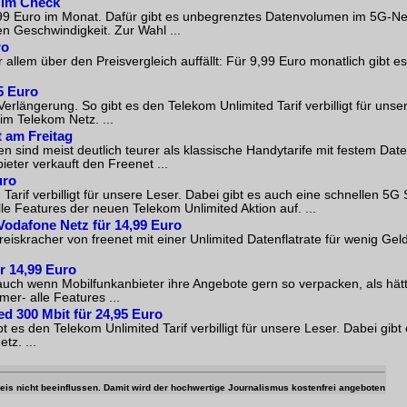
n im Check
17,99 Euro im Monat. Dafür gibt es unbegrenztes Datenvolumen im 5G-Ne
en Geschwindigkeit. Zur Wahl ...
ro
r allem über den Preisvergleich auffällt: Für 9,99 Euro monatlich gibt 
5 Euro
rlängerung. So gibt es den Telekom Unlimited Tarif verbilligt für unser
im Telekom Netz. ...
t am Freitag
 sind meist deutlich teurer als klassische Handytarife mit festem Da
bieter verkauft den Freenet ...
uro
Tarif verbilligt für unsere Leser. Dabei gibt es auch eine schnellen 5
le Features der neuen Telekom Unlimited Aktion auf. ...
Vodafone Netz für 14,99 Euro
iskracher von freenet mit einer Unlimited Datenflatrate für wenig Geld
ür 14,99 Euro
uf, auch wenn Mobilfunkanbieter ihre Angebote gern so verpacken, als hä
mer- alle Features ...
ed
300 Mbit für 24,95 Euro
s den Telekom Unlimited Tarif verbilligt für unsere Leser. Dabei gibt
tz. ...
 Preis nicht beeinflussen. Damit wird der hochwertige Journalismus kostenfrei angeboten