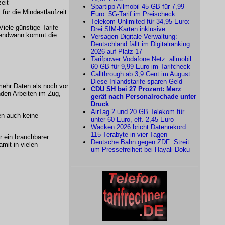
eit
Spartipp Allmobil 45 GB für 7,99
 für die Mindestlaufzeit
Euro: 5G-Tarif im Preischeck
Telekom Unlimited für 34,95 Euro:
Viele günstige Tarife
Drei SIM-Karten inklusive
rgendwann kommt die
Versagen Digitale Verwaltung:
Deutschland fällt im Digitalranking
2026 auf Platz 17
Tarifpower Vodafone Netz: allmobil
60 GB für 9,99 Euro im Tarifcheck
Callthrough ab 3,9 Cent im August:
Diese Inlandstarife sparen Geld
mehr Daten als noch vor
CDU SH bei 27 Prozent: Merz
nden Arbeiten im Zug,
gerät nach Personalrochade unter
Druck
AirTag 2 und 20 GB Telekom für
en auch keine
unter 60 Euro, eff. 2,45 Euro
Wacken 2026 bricht Datenrekord:
115 Terabyte in vier Tagen
r ein brauchbarer
Deutsche Bahn gegen ZDF: Streit
mit in vielen
um Pressefreiheit bei Hayali-Doku