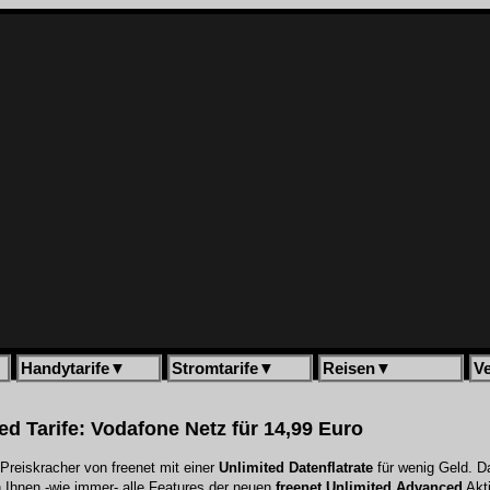
Handytarife
▼
Stromtarife
▼
Reisen
▼
V
ed Tarife: Vodafone Netz für 14,99 Euro
Preiskracher von freenet mit einer
Unlimited Datenflatrate
für wenig Geld. D
n Ihnen -wie immer- alle Features der neuen
freenet Unlimited Advanced
Akti