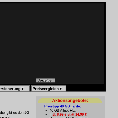
ersicherung
▼
Preisvergleich
▼
Aktionsangebote:
Preistipp 40 GB Tarife:
40 GB Allnet-Flat
abei gibt es den
5G
mtl. 8,99 € statt 14,99 €
on auf.