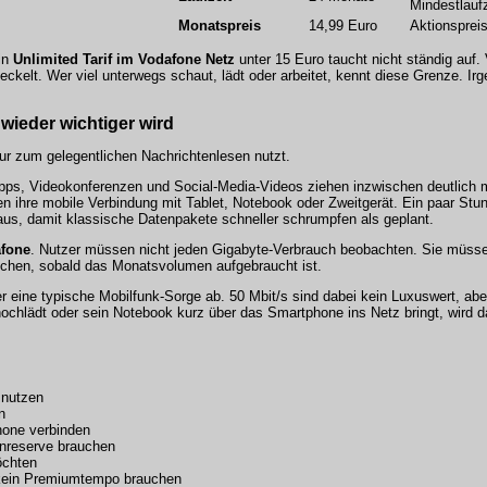
Mindestlaufz
Monatspreis
14,99 Euro
Aktionspreis
Ein
Unlimited Tarif im Vodafone Netz
unter 15 Euro taucht nicht ständig auf. 
eckelt. Wer viel unterwegs schaut, lädt oder arbeitet, kennt diese Grenze. I
wieder wichtiger wird
ur zum gelegentlichen Nachrichtenlesen nutzt.
pps, Videokonferenzen und Social-Media-Videos ziehen inzwischen deutlich 
n ihre mobile Verbindung mit Tablet, Notebook oder Zweitgerät. Ein paar Stu
us, damit klassische Datenpakete schneller schrumpfen als geplant.
fone
. Nutzer müssen nicht jeden Gigabyte-Verbrauch beobachten. Sie müss
hen, sobald das Monatsvolumen aufgebraucht ist.
r eine typische Mobilfunk-Sorge ab. 50 Mbit/s sind dabei kein Luxuswert, abe
hochlädt oder sein Notebook kurz über das Smartphone ins Netz bringt, wird da
 nutzen
n
hone verbinden
enreserve brauchen
öchten
 kein Premiumtempo brauchen