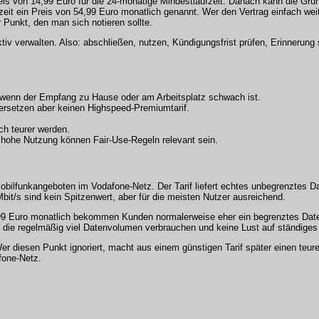
eis von 14,99 Euro für die 24-monatige Mindestlaufzeit. Danach kann die Gru
fzeit ein Preis von 54,99 Euro monatlich genannt. Wer den Vertrag einfach weit
 Punkt, den man sich notieren sollte.
 aktiv verwalten. Also: abschließen, nutzen, Kündigungsfrist prüfen, Erinnerun
, wenn der Empfang zu Hause oder am Arbeitsplatz schwach ist.
ersetzen aber keinen Highspeed-Premiumtarif.
ch teurer werden.
 hohe Nutzung können Fair-Use-Regeln relevant sein.
Mobilfunkangeboten im Vodafone-Netz. Der Tarif liefert echtes unbegrenztes 
bit/s sind kein Spitzenwert, aber für die meisten Nutzer ausreichend.
4,99 Euro monatlich bekommen Kunden normalerweise eher ein begrenztes Daten
r, die regelmäßig viel Datenvolumen verbrauchen und keine Lust auf ständig
r diesen Punkt ignoriert, macht aus einem günstigen Tarif später einen teure
fone-Netz.