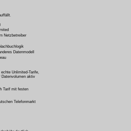
ffällt.
g
imited
im Netzbetreiber
Nachbuchlogik
anderes Datenmodell
veau
 echte Unlimited-Tarife,
er Datenvolumen aktiv
h Tarif mit festen
utschen Telefonmarkt