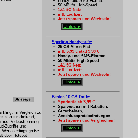
Handy- und SMS-Flatrate
50 MBit/s High-Speed
1&1 5G Netz
mtl. Laufzeit
Jetzt sparen und Wechseln!
...Infos ►
Spartipp Handytarife:
25 GB Allnet-Flat
mtl. 6,99 € statt 9,99 €
Handy- und SMS-Flatrate
50 MBit/s High-Speed
1&1 5G Netz
mtl. Laufzeit
Jetzt sparen und Wechseln!
...Infos ►
Besten 10 GB Tarife:
Spartarife ab 3,99 €
Sparwochen mit Rabatten,
Gutscheinen,
 klingt im Vergleich zu
Anschlusspreisbefreiungen
inmal zurückhaltend,
Jetzt sparen und Vergleichen!
n aus. Videostreaming,
ud-Zugriffe und
...Infos ►
. Wer allerdings große
ft über Hotspot