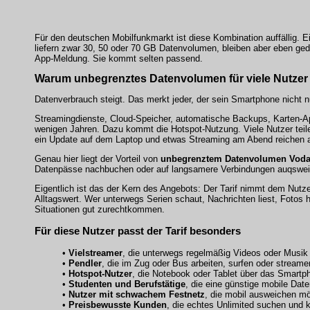
Für den deutschen Mobilfunkmarkt ist diese Kombination auffällig. 
liefern zwar 30, 50 oder 70 GB Datenvolumen, bleiben aber eben ged
App-Meldung. Sie kommt selten passend.
Warum unbegrenztes Datenvolumen für viele Nutzer 
Datenverbrauch steigt. Das merkt jeder, der sein Smartphone nicht n
Streamingdienste, Cloud-Speicher, automatische Backups, Karten-A
wenigen Jahren. Dazu kommt die Hotspot-Nutzung. Viele Nutzer teile
ein Update auf dem Laptop und etwas Streaming am Abend reichen a
Genau hier liegt der Vorteil von
unbegrenztem Datenvolumen Voda
Datenpässe nachbuchen oder auf langsamere Verbindungen auqsweic
Eigentlich ist das der Kern des Angebots: Der Tarif nimmt dem Nutze
Alltagswert. Wer unterwegs Serien schaut, Nachrichten liest, Fotos 
Situationen gut zurechtkommen.
Für diese Nutzer passt der Tarif besonders
•
Vielstreamer
, die unterwegs regelmäßig Videos oder Musik
•
Pendler
, die im Zug oder Bus arbeiten, surfen oder streame
•
Hotspot-Nutzer
, die Notebook oder Tablet über das Smartp
•
Studenten und Berufstätige
, die eine günstige mobile Dat
•
Nutzer mit schwachem Festnetz
, die mobil ausweichen m
•
Preisbewusste Kunden
, die echtes Unlimited suchen und