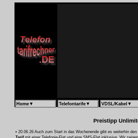
Home
▼
Telefontarife
▼
VDSL/Kabel
▼
Preistipp Unlimit
• 20.06.26 Auch zum Start in das Wochenende gibt es weiterhin den 
Tarif
mit einer Telefonie-Flat und eine SMS-Flat inklusive. Wir zeige