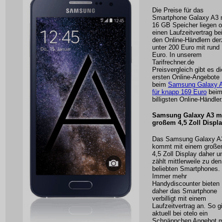
Die Preise für das
Smartphone Galaxy A3 
16 GB Speicher liegen 
einen Laufzeitvertrag be
den Online-Händlern der
unter 200 Euro mit rund
Euro. In unserem
Tarifrechner.de
Preisvergleich gibt es di
ersten Online-Angebote
beim
Samsung Galaxy 
für knapp 169 Euro
bei
billigsten Online-Händler
Samsung Galaxy A3 m
großem 4,5 Zoll Displ
Das Samsung Galaxy A
kommt mit einem große
4,5 Zoll Display daher u
zählt mittlerweile zu den
beliebten Smartphones.
Immer mehr
Handydiscounter bieten
daher das Smartphone
verbilligt mit einem
Laufzeitvertrag an. So g
aktuell bei otelo ein
Schnäppchen Angebot m