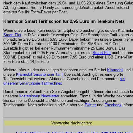
Nach dem Kauf zwischen dem 19.04. und 11.05.2016 eines Samsung Gala
A3, registrieren Sie Ihr Handy auf samsung.de/extra-paket. Anschließend
erhalten Sie Ihr Extra-Paket per Post.
Klarmobil Smart Tarif schon für 2,95 Euro im Telekom Netz
Wenn unsere Leser kein neues Smartphone brauchen, gibt es den Klarmobi
Smart Flat
im D-Netz auch für weniger Geld. Der Smartphone Tarif kostet 
monatliche 2,95 Euro statt 5,95 Euro. Dabei bekommen unsere Leser hier e
300 MB Daten-Flatrate und 100 Freiminuten. Die SMS kostet 9 Cent.
Zusätzlich gibt es bei einer Rufnummernmitnahme 25 Euro Bonus. Das
Starterpaket kostet 9,95 Euro. Alternativ gibt es die
Smart Flat
auch mit ein
500 MB Daten-Flat bei 4,95 Euro statt 7,95 Euro und einer 1 GB Daten-Flat 
7,95 Euro statt 14,95 Euro
Weitere Infos zu den derzeitigen Angeboten erhalten Sie bei
Klarmobil
und i
unsere
Klarmobil Smartphone Tarif
Übersicht. Auch gibt es eine große
Tarifübersicht mit weiteren Aktionen, Gutscheinen und Freimonaten
bei
unserem Smartphone Tarifrechner
.
Damit Ihnen in Zukunft kein Spar-Angebot entgeht, können Sie sich auch b
unserem
kostenlosen Newsletter
anmelden. Einmal in der Woche bekomm
Sie dann eine Übersicht an Aktionen und wichtigen Änderungen im
Telefonmarkt. Noch schneller sind Sie aber via
Twitter
und
Facebook
inform
Verwandte Nachrichten: