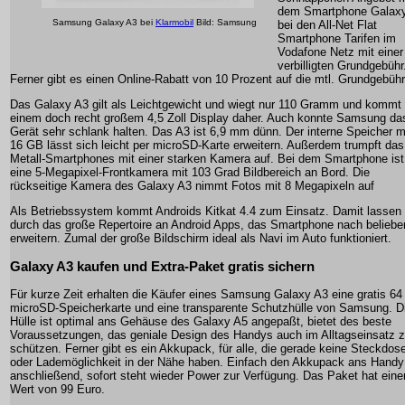
dem Smartphone Galax
Samsung Galaxy A3 bei
Klarmobil
Bild: Samsung
bei den All-Net Flat
Smartphone Tarifen im
Vodafone Netz mit einer
verbilligten Grundgebühr
Ferner gibt es einen Online-Rabatt von 10 Prozent auf die mtl. Grundgebühr
Das Galaxy A3 gilt als Leichtgewicht und wiegt nur 110 Gramm und kommt 
einem doch recht großem 4,5 Zoll Display daher. Auch konnte Samsung da
Gerät sehr schlank halten. Das A3 ist 6,9 mm dünn. Der interne Speicher m
16 GB lässt sich leicht per microSD-Karte erweitern. Außerdem trumpft das
Metall-Smartphones mit einer starken Kamera auf. Bei dem Smartphone ist
eine 5-Megapixel-Frontkamera mit 103 Grad Bildbereich an Bord. Die
rückseitige Kamera des Galaxy A3 nimmt Fotos mit 8 Megapixeln auf
Als Betriebssystem kommt Androids Kitkat 4.4 zum Einsatz. Damit lassen 
durch das große Repertoire an Android Apps, das Smartphone nach beliebe
erweitern. Zumal der große Bildschirm ideal als Navi im Auto funktioniert.
Galaxy A3 kaufen und Extra-Paket gratis sichern
Für kurze Zeit erhalten die Käufer eines Samsung Galaxy A3 eine gratis 6
microSD-Speicherkarte und eine transparente Schutzhülle von Samsung. D
Hülle ist optimal ans Gehäuse des Galaxy A5 angepaßt, bietet des beste
Voraussetzungen, das geniale Design des Handys auch im Alltagseinsatz 
schützen. Ferner gibt es ein Akkupack, für alle, die gerade keine Steckdos
oder Lademöglichkeit in der Nähe haben. Einfach den Akkupack ans Handy
anschließend, sofort steht wieder Power zur Verfügung. Das Paket hat eine
Wert von 99 Euro.