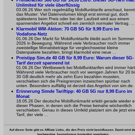
Unlimited für viele überflüssig
03.06.26 Wer sich regelmäßig Mobilfunktarife anschaut, kennt
das Muster: Viel Datenvolumen klingt erst einmal gut, doch
spätestens beim Preis oder bei der Laufzeit wird aus einem
spannenden Angebot schnell ein ziemlich normaler Vertrag. ...
Klarmobil WM-Aktion: 70 GB 5G für 9,99 Euro im
Vodafone-Netz
01.06.26 Der Markt für Mobilfunktarife bleibt auch im Sommer
2026 in Bewegung. Während viele Verbraucher noch immer
zweistellige Monatsbeträge für vergleichsweise kleine
Datenpakete bezahlen, bringt klarmobil eine neue ...
Preistipp Sim.de 40 GB für 8,99 Euro: Warum dieser 5G-
Tarif derzeit spannend ist
01.06.26 Der Wettbewerb bei Mobilfunktarifen wird immer härt
Während viele Verbraucher noch vor wenigen Jahren für 20 bi
30 GB deutlich mehr als zehn Euro bezahlen mussten,
verschieben sich die Preisgrenzen inzwischen spürbar nach
unten. Besonders auffällig ist derzeit das Angebot von sim.de. .
Erinnerung Simde Tariftipp: 40 GB 5G nur 8,99 Euro im
Monat
18.05.26 Der deutsche Mobilfunkmarkt erlebt gerade wieder e
dieser Phasen, in denen sich die Preise beinahe wöchentlich
verschieben. Genau in dieses Umfeld platziert sim.de jetzt ein
Tarif, der viele ...
Auf dieser Seite gibt es Affilate Links, die den Preis nicht beeinflussen. Damit wird de
hochwertige Journalismus kostenfrei angeboten