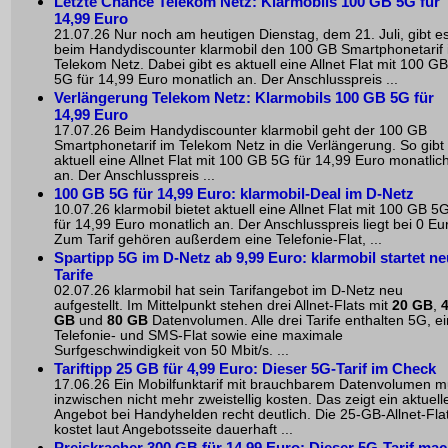
Letzte Chance Telekom Netz: Klarmobils 100 GB 5G für
14,99 Euro
21.07.26 Nur noch am heutigen Dienstag, dem 21. Juli, gibt e
beim Handydiscounter klarmobil den 100 GB Smartphonetarif
Telekom Netz. Dabei gibt es aktuell eine Allnet Flat mit 100 GB
5G für 14,99 Euro monatlich an. Der Anschlusspreis ...
Verlängerung Telekom Netz: Klarmobils 100 GB 5G für
14,99 Euro
17.07.26 Beim Handydiscounter klarmobil geht der 100 GB
Smartphonetarif im Telekom Netz in die Verlängerung. So gibt
aktuell eine Allnet Flat mit 100 GB 5G für 14,99 Euro monatlic
an. Der Anschlusspreis ...
100 GB 5G für 14,99 Euro: klarmobil-Deal im D-Netz
10.07.26 klarmobil bietet aktuell eine Allnet Flat mit 100 GB 5
für 14,99 Euro monatlich an. Der Anschlusspreis liegt bei 0 Eu
Zum Tarif gehören außerdem eine Telefonie-Flat, ...
Spartipp 5G im D-Netz ab 9,99 Euro: klarmobil startet n
Tarife
02.07.26 klarmobil hat sein Tarifangebot im D-Netz neu
aufgestellt. Im Mittelpunkt stehen drei Allnet-Flats mit
20 GB
,
GB
und
80 GB
Datenvolumen. Alle drei Tarife enthalten 5G, e
Telefonie- und SMS-Flat sowie eine maximale
Surfgeschwindigkeit von 50 Mbit/s. ...
Tariftipp 25 GB für 4,99 Euro: Dieser 5G-Tarif im Check
17.06.26 Ein Mobilfunktarif mit brauchbarem Datenvolumen 
inzwischen nicht mehr zweistellig kosten. Das zeigt ein aktuell
Angebot bei Handyhelden recht deutlich. Die 25-GB-Allnet-Fla
kostet laut Angebotsseite dauerhaft ...
Preiskracher 300 GB für 14,99 Euro: Dieser 5G-Tarif mac