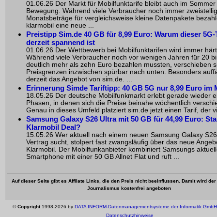
01.06.26 Der Markt für Mobilfunktarife bleibt auch im Sommer
Bewegung. Während viele Verbraucher noch immer zweistelli
Monatsbeträge für vergleichsweise kleine Datenpakete bezahle
klarmobil eine neue ...
Preistipp Sim.de 40 GB für 8,99 Euro: Warum dieser 5G-T
derzeit spannend ist
01.06.26 Der Wettbewerb bei Mobilfunktarifen wird immer härt
Während viele Verbraucher noch vor wenigen Jahren für 20 b
deutlich mehr als zehn Euro bezahlen mussten, verschieben s
Preisgrenzen inzwischen spürbar nach unten. Besonders auffäll
derzeit das Angebot von sim.de. ...
Erinnerung Simde Tariftipp: 40 GB 5G nur 8,99 Euro im
18.05.26 Der deutsche Mobilfunkmarkt erlebt gerade wieder e
Phasen, in denen sich die Preise beinahe wöchentlich verschi
Genau in dieses Umfeld platziert sim.de jetzt einen Tarif, der vi
Samsung Galaxy S26 Ultra mit 50 GB für 44,99 Euro: Sta
Klarmobil Deal?
15.05.26 Wer aktuell nach einem neuen Samsung Galaxy S26 
Vertrag sucht, stolpert fast zwangsläufig über das neue Angeb
Klarmobil. Der Mobilfunkanbieter kombiniert Samsungs aktuel
Smartphone mit einer 50 GB Allnet Flat und ruft ...
Auf dieser Seite gibt es Affilate Links, die den Preis nicht beeinflussen. Damit wird de
Journalismus kostenfrei angeboten
©
Copyright
1998-2026 by
DATA INFORM-Datenmanagementsysteme der Informatik GmbH
Datenschutzhinweise