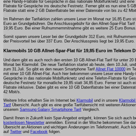
eine Handy-Flatrate für Gespräche in das nationale Mobilfunknetz und eine 
Flatrate für Gespräche ins deutsche Festnetz. Ferner gibt es nun eine 5 G
Flatrate statt eine 2 GB Datenflatrate bei einer Datenrate von bis zu 42 Mbit
Im Rahmen der Tarifaktion zahlen unsere Leser im Monat nur 16,85 Euro st
Euro an Grundgebühren. Die Anschlussgebühr für den Allnet-Spar-Flat Tarif 
19,95 Euro. Bei einer Rufnummernmitnahme gibt es weitere 25 Euro Bonus
Somit sparen unsere Leser bei der Grundgebühr 312 Euro, mit Rufnummern
der Preisvorteil bei über 337 Euro. Der Anschlusspreis liegt bei 19,95 Euro.
Klarmobils 10 GB Allnet-Spar-Flat für 19,85 Euro im Telekom 
Und dann gibt es auch noch den ersten 10 GB Allnet-Flat Tarif für unter 20
Monat bei Klarmobil. Die neue Tarifaktion startet ab heute, dem 10.Juli, und 
zum 31.Juli. So gibt es den neuen Smartphone Tarif
Allnet Flat 10000
im Te
mit einer 10 GB Allnet-Flat. Auch hier bekommen unsere Leser eine Handy-F
Gespräche in das nationale Mobilfunknetz und eine Telefon-Flatrate für Ge
deutsche Festnetz für monatliche 19,85 statt 34,85 Euro. Ferner ist auch 
Flatrate inklusive. Dabei gibt es eine 10 GB Datenflatrate bei einer Datenra
42 Mbit/s.
Weitere Infos erhalten Sie im Internet bei
Klarmobil
und in unsere
Klarmobi
Tarif
Übersicht. Auch gibt es eine große Tarifübersicht mit weiteren Aktionen
unserem
Samsung Galaxy Smartphone Tarif
Vergleich.
Damit Ihnen in Zukunft kein Spar-Angebot entgeht, können Sie sich auch 
kostenlosen Newsletter
anmelden. Einmal in der Woche bekommen Sie dan
Übersicht an Aktionen und wichtigen Änderungen im Telefonmarkt. Auch k
auf
Twitter
und
Facebook
folgen.