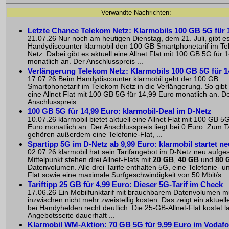
Verwandte Nachrichten:
Letzte Chance Telekom Netz: Klarmobils 100 GB 5G für 
21.07.26 Nur noch am heutigen Dienstag, dem 21. Juli, gibt e
Handydiscounter klarmobil den 100 GB Smartphonetarif im T
Netz. Dabei gibt es aktuell eine Allnet Flat mit 100 GB 5G für 
monatlich an. Der Anschlusspreis ...
Verlängerung Telekom Netz: Klarmobils 100 GB 5G für 1
17.07.26 Beim Handydiscounter klarmobil geht der 100 GB
Smartphonetarif im Telekom Netz in die Verlängerung. So gibt 
eine Allnet Flat mit 100 GB 5G für 14,99 Euro monatlich an. D
Anschlusspreis ...
100 GB 5G für 14,99 Euro: klarmobil-Deal im D-Netz
10.07.26 klarmobil bietet aktuell eine Allnet Flat mit 100 GB 5
Euro monatlich an. Der Anschlusspreis liegt bei 0 Euro. Zum Ta
gehören außerdem eine Telefonie-Flat, ...
Spartipp 5G im D-Netz ab 9,99 Euro: klarmobil startet ne
02.07.26 klarmobil hat sein Tarifangebot im D-Netz neu aufgest
Mittelpunkt stehen drei Allnet-Flats mit
20 GB
,
40 GB
und
80 
Datenvolumen. Alle drei Tarife enthalten 5G, eine Telefonie- 
Flat sowie eine maximale Surfgeschwindigkeit von 50 Mbit/s. ..
Tariftipp 25 GB für 4,99 Euro: Dieser 5G-Tarif im Check
17.06.26 Ein Mobilfunktarif mit brauchbarem Datenvolumen 
inzwischen nicht mehr zweistellig kosten. Das zeigt ein aktuel
bei Handyhelden recht deutlich. Die 25-GB-Allnet-Flat kostet l
Angebotsseite dauerhaft ...
Klarmobil WM-Aktion: 70 GB 5G für 9,99 Euro im Vodaf