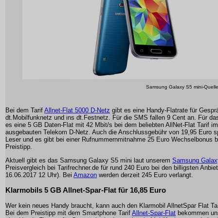
Samsung Galaxy S5 mini-Quell
Bei dem Tarif
Allnet-Flat 5000 D-Netz
gibt es eine Handy-Flatrate für Gespr
dt.Mobilfunknetz und ins dt.Festnetz. Für die SMS fallen 9 Cent an. Für da
es eine 5 GB Daten-Flat mit 42 Mbit/s bei dem beliebten AllNet-Flat Tarif im
ausgebauten Telekom D-Netz. Auch die Anschlussgebühr von 19,95 Euro s
Leser und es gibt bei einer Rufnummernmitnahme 25 Euro Wechselbonus 
Preistipp.
Aktuell gibt es das Samsung Galaxy S5 mini laut unserem
Samsung Galax
Preisvergleich bei Tarifrechner.de für rund 240 Euro bei den billigsten Anbie
16.06.2017 12 Uhr). Bei
Amazon
werden derzeit 245 Euro verlangt.
Klarmobils 5 GB Allnet-Spar-Flat für 16,85 Euro
Wer kein neues Handy braucht, kann auch den Klarmobil AllnetSpar Flat Ta
Bei dem Preistipp mit dem Smartphone Tarif
Allnet-Spar-Flat
bekommen uns