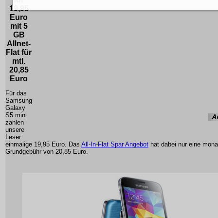
19,95
Euro
mit 5
GB
Allnet-
Flat für
mtl.
20,85
Euro
Für das
Samsung
Galaxy
S5 mini
zahlen
unsere
Leser
einmalige 19,95 Euro. Das
All-In-Flat Spar Angebot
hat dabei nur eine mona
Grundgebühr von 20,85 Euro.