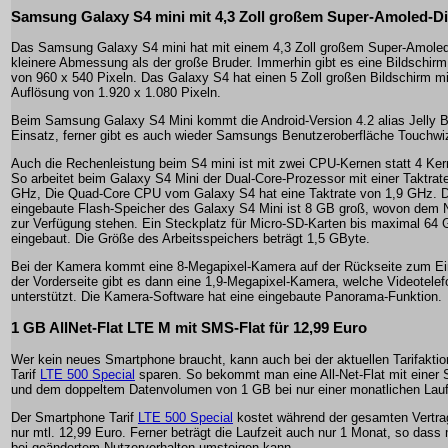
Samsung Galaxy S4 mini mit 4,3 Zoll großem Super-Amoled-Di
Das Samsung Galaxy S4 mini hat mit einem 4,3 Zoll großem Super-Amoled
kleinere Abmessung als der große Bruder. Immerhin gibt es eine Bildschir
von 960 x 540 Pixeln. Das Galaxy S4 hat einen 5 Zoll großen Bildschirm mi
Auflösung von 1.920 x 1.080 Pixeln.
Beim Samsung Galaxy S4 Mini kommt die Android-Version 4.2 alias Jelly
Einsatz, ferner gibt es auch wieder Samsungs Benutzeroberfläche Touchwi
Auch die Rechenleistung beim S4 mini ist mit zwei CPU-Kernen statt 4 Kern
So arbeitet beim Galaxy S4 Mini der Dual-Core-Prozessor mit einer Taktrat
GHz, Die Quad-Core CPU vom Galaxy S4 hat eine Taktrate von 1,9 GHz. 
eingebaute Flash-Speicher des Galaxy S4 Mini ist 8 GB groß, wovon dem 
zur Verfügung stehen. Ein Steckplatz für Micro-SD-Karten bis maximal 64 
eingebaut. Die Größe des Arbeitsspeichers beträgt 1,5 GByte.
Bei der Kamera kommt eine 8-Megapixel-Kamera auf der Rückseite zum Ei
der Vorderseite gibt es dann eine 1,9-Megapixel-Kamera, welche Videotelef
unterstützt. Die Kamera-Software hat eine eingebaute Panorama-Funktion.
1 GB AllNet-Flat LTE M mit SMS-Flat für 12,99 Euro
Wer kein neues Smartphone braucht, kann auch bei der aktuellen Tarifakti
Tarif
LTE 500 Special
sparen. So bekommt man eine All-Net-Flat mit einer 
und dem doppeltem Datenvolumen von 1 GB bei nur einer monatlichen Lauf
Der Smartphone Tarif
LTE 500 Special
kostet während der gesamten Vertrag
nur mtl. 12,99 Euro. Ferner beträgt die Laufzeit auch nur 1 Monat, so dass
bei geändertem Nutzerverhalten umsteigen kann.