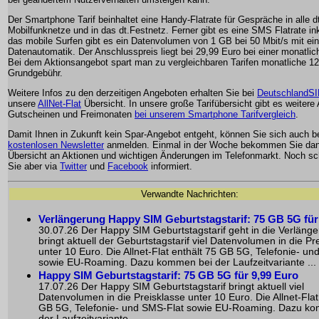
Der Smartphone Tarif beinhaltet eine Handy-Flatrate für Gespräche in alle d
Mobilfunknetze und in das dt.Festnetz. Ferner gibt es eine SMS Flatrate ink
das mobile Surfen gibt es ein Datenvolumen von 1 GB bei 50 Mbit/s mit ein
Datenautomatik. Der Anschlusspreis liegt bei 29,99 Euro bei einer monatlic
Bei dem Aktionsangebot spart man zu vergleichbaren Tarifen monatliche 12
Grundgebühr.
Weitere Infos zu den derzeitigen Angeboten erhalten Sie bei
DeutschlandS
unsere
AllNet-Flat
Übersicht. In unsere große Tarifübersicht gibt es weitere
Gutscheinen und Freimonaten
bei unserem Smartphone Tarifvergleich
.
Damit Ihnen in Zukunft kein Spar-Angebot entgeht, können Sie sich auch 
kostenlosen Newsletter
anmelden. Einmal in der Woche bekommen Sie dan
Übersicht an Aktionen und wichtigen Änderungen im Telefonmarkt. Noch sch
Sie aber via
Twitter
und
Facebook
informiert.
Verwandte Nachrichten:
Verlängerung Happy SIM Geburtstagstarif: 75 GB 5G für
30.07.26 Der Happy SIM Geburtstagstarif geht in die Verläng
bringt aktuell der Geburtstagstarif viel Datenvolumen in die Pr
unter 10 Euro. Die Allnet-Flat enthält 75 GB 5G, Telefonie- u
sowie EU-Roaming. Dazu kommen bei der Laufzeitvariante ...
Happy SIM Geburtstagstarif: 75 GB 5G für 9,99 Euro
17.07.26 Der Happy SIM Geburtstagstarif bringt aktuell viel
Datenvolumen in die Preisklasse unter 10 Euro. Die Allnet-Flat
GB 5G, Telefonie- und SMS-Flat sowie EU-Roaming. Dazu k
der Laufzeitvariante ...