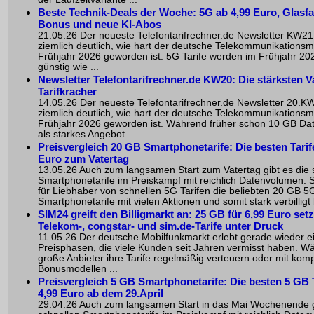
Beste Technik-Deals der Woche: 5G ab 4,99 Euro, Glasfa
Bonus und neue KI-Abos
21.05.26 Der neueste Telefontarifrechner.de Newsletter KW21
ziemlich deutlich, wie hart der deutsche Telekommunikationsm
Frühjahr 2026 geworden ist. 5G Tarife werden im Frühjahr 20
günstig wie ...
Newsletter Telefontarifrechner.de KW20: Die stärksten V
Tarifkracher
14.05.26 Der neueste Telefontarifrechner.de Newsletter 20.KW
ziemlich deutlich, wie hart der deutsche Telekommunikationsm
Frühjahr 2026 geworden ist. Während früher schon 10 GB D
als starkes Angebot ...
Preisvergleich 20 GB Smartphonetarife: Die besten Tarif
Euro zum Vatertag
13.05.26 Auch zum langsamen Start zum Vatertag gibt es die 
Smartphonetarife im Preiskampf mit reichlich Datenvolumen. S
für Liebhaber von schnellen 5G Tarifen die beliebten 20 GB 5
Smartphonetarife mit vielen Aktionen und somit stark verbilligt 
SIM24 greift den Billigmarkt an: 25 GB für 6,99 Euro set
Telekom-, congstar- und sim.de-Tarife unter Druck
11.05.26 Der deutsche Mobilfunkmarkt erlebt gerade wieder e
Preisphasen, die viele Kunden seit Jahren vermisst haben. W
große Anbieter ihre Tarife regelmäßig verteuern oder mit komp
Bonusmodellen ...
Preisvergleich 5 GB Smartphonetarife: Die besten 5 GB T
4,99 Euro ab dem 29.April
29.04.26 Auch zum langsamen Start in das Mai Wochenende g