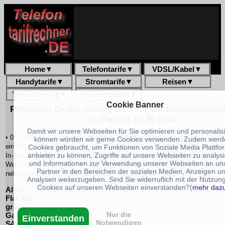
Home
▼
Telefontarife
▼
VDSL/Kabel
▼
Handytarife
▼
Stromtarife
▼
Reisen
▼
Versicherung
▼
Preisvergleich
▼
Cookie Banner
Preistipp: Gratis Galaxy S4 mini mit DeutschlandS
in-Flat für 17,99 Euro
Damit wir unsere Webseiten für Sie optimieren und personalis
• 03.02.16 Zur Wochenmitte haben wir beim Handydiscounter Deutschland
können würden wir gerne Cookies verwenden. Zudem werd
ein Top-Bundle Angebot mit einem gratis Samsung Galaxy S4 mini und einer
Cookies gebraucht, um Funktionen von Soziale Media Plattfo
anbieten zu können, Zugriffe auf unsere Webseiten zu analys
In-Flat für wenig Geld gefunden. Immerhin hat das Smartphone Galaxy S4 
und Informationen zur Verwendung unserer Webseiten an un
Wert von rund 180 Euro bei den billigsten Online-Händlern und die All-In-Flat
Partner in den Bereichen der sozialen Medien, Anzeigen u
neben der Handy-Flatrate auch noch eine SMS-Flatrate an.
Analysen weiterzugeben. Sind Sie widerruflich mit der Nutzun
Cookies auf unseren Webseiten einverstanden?(
mehr daz
All-in-
Flat mit
gratis
Nur die
Galaxy
Einverstanden
Notwendigen
S4 mini