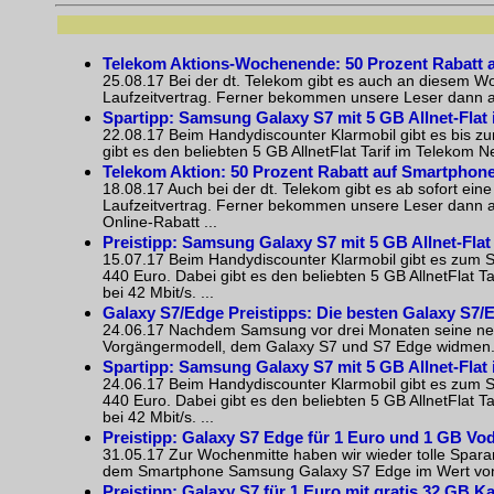
Telekom Aktions-Wochenende: 50 Prozent Rabatt a
25.08.17 Bei der dt. Telekom gibt es auch an diesem 
Laufzeitvertrag. Ferner bekommen unsere Leser dann a
Spartipp: Samsung Galaxy S7 mit 5 GB Allnet-Flat 
22.08.17 Beim Handydiscounter Klarmobil gibt es bis 
gibt es den beliebten 5 GB AllnetFlat Tarif im Telekom Net
Telekom Aktion: 50 Prozent Rabatt auf Smartphone
18.08.17 Auch bei der dt. Telekom gibt es ab sofort ei
Laufzeitvertrag. Ferner bekommen unsere Leser dann auc
Online-Rabatt ...
Preistipp: Samsung Galaxy S7 mit 5 GB Allnet-Flat
15.07.17 Beim Handydiscounter Klarmobil gibt es zum 
440 Euro. Dabei gibt es den beliebten 5 GB AllnetFlat T
bei 42 Mbit/s. ...
Galaxy S7/Edge Preistipps: Die besten Galaxy S7/Ed
24.06.17 Nachdem Samsung vor drei Monaten seine neue
Vorgängermodell, dem Galaxy S7 und S7 Edge widmen. Imm
Spartipp: Samsung Galaxy S7 mit 5 GB Allnet-Flat 
24.06.17 Beim Handydiscounter Klarmobil gibt es zum 
440 Euro. Dabei gibt es den beliebten 5 GB AllnetFlat T
bei 42 Mbit/s. ...
Preistipp: Galaxy S7 Edge für 1 Euro und 1 GB Voda
31.05.17 Zur Wochenmitte haben wir wieder tolle Sparan
dem Smartphone Samsung Galaxy S7 Edge im Wert von ru
Preistipp: Galaxy S7 für 1 Euro mit gratis 32 GB Ka