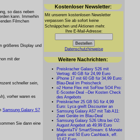
Kostenloser Newsletter:
ung, so dass neben
Mit unserem kostenlosen Newsletter
erden kann. Immerhin
verpassen Sie ab sofort keine
ösenden Filmchen
Schnäppchen und Aktionen mehr.
Ihre E-Mail-Adresse:
in größeres Display und
Datenschutzhinweise
hon mit der
Weitere Nachrichten:
Preiskracher Galaxy S26 mit
Vertrag: 40 GB für 24,99 Euro
iPhone 17 mit 60 GB für 34,99 Euro:
Blau-Deal im Preischeck
ozent schneller sein,
o2 Home Flex mit SoFlow SO4 Pro:
E-Scooter-Deal --Der Kosten Check
h), vorher waren es
des Angebots
Preiskracher 25 GB 5G für 4,99
Euro: Lyca greift Discounter an
em
Samsung Galaxy S7
Samsung Galaxy A57 mit Tab A11:
Zwei Geräte im Blau-Deal
Samsung Galaxy S26 Ultra bei O2:
kommen Sie dann eine
August Angebot ab 49,99 Euro
MagentaTV SmartStream: 6 Monate
gratis und 50 Euro Cashback, eff.
10,67 Euro