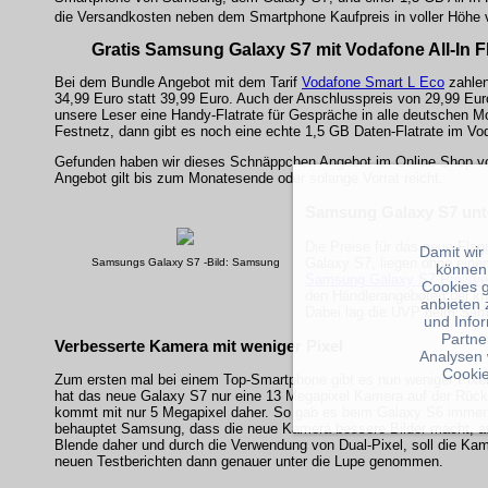
die Versandkosten neben dem Smartphone Kaufpreis in voller Höhe 
Gratis Samsung Galaxy S7 mit Vodafone All-In Fla
Bei dem Bundle Angebot mit dem Tarif
Vodafone Smart L Eco
zahlen
34,99 Euro statt 39,99 Euro. Auch der Anschlusspreis von 29,99 Eur
unsere Leser eine Handy-Flatrate für Gespräche in alle deutschen 
Festnetz, dann gibt es noch eine echte 1,5 GB Daten-Flatrate im Vo
Gefunden haben wir dieses Schnäppchen Angebot im Online Shop 
Angebot gilt bis zum Monatesende oder solange Vorrat reicht.
Samsung Galaxy S7 unt
Die Preise für das neue Fla
Damit wir
Galaxy S7, liegen ohne einen
Samsungs Galaxy S7 -Bild: Samsung
können
Samsung Galaxy S7 Preisver
Cookies 
den Händlerangeboten bei kn
anbieten 
Dabei lag die UVP beim Sam
und Info
Partne
Verbesserte Kamera mit weniger Pixel
Analysen 
Cookie
Zum ersten mal bei einem Top-Smartphone gibt es nun weniger Pixel
hat das neue Galaxy S7 nur eine 13 Megapixel Kamera auf der Rück
kommt mit nur 5 Megapixel daher. So gab es beim Galaxy S6 immer
behauptet Samsung, dass die neue Kamera bessere Bilder macht, au
Blende daher und durch die Verwendung von Dual-Pixel, soll die Kame
neuen Testberichten dann genauer unter die Lupe genommen.