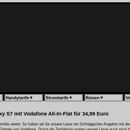
Handytarife
▼
Stromtarife
▼
Reisen
▼
V
xy S7 mit Vodafone All-In-Flat für 34,99 Euro
mitte weiter. So haben wir für unsere Leser ein Schnäppchen Angebot mit de
atrate von Vodafone. Durch die Tarifaktion sparen unsere Leser auch noch 