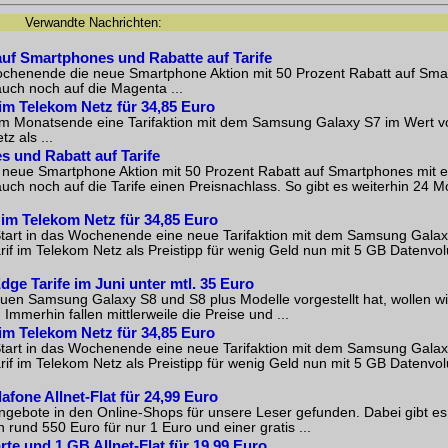
Verwandte Nachrichten:
uf Smartphones und Rabatte auf Tarife
Wochenende die neue Smartphone Aktion mit 50 Prozent Rabatt auf Sm
uch noch auf die Magenta ...
im Telekom Netz für 34,85 Euro
zum Monatsende eine Tarifaktion mit dem Samsung Galaxy S7 im Wert v
z als ...
s und Rabatt auf Tarife
ne neue Smartphone Aktion mit 50 Prozent Rabatt auf Smartphones mit 
h noch auf die Tarife einen Preisnachlass. So gibt es weiterhin 24 M
 im Telekom Netz für 34,85 Euro
Start in das Wochenende eine neue Tarifaktion mit dem Samsung Gala
arif im Telekom Netz als Preistipp für wenig Geld nun mit 5 GB Datenvo
ge Tarife im Juni unter mtl. 35 Euro
n Samsung Galaxy S8 und S8 plus Modelle vorgestellt hat, wollen w
erhin fallen mittlerweile die Preise und ...
im Telekom Netz für 34,85 Euro
Start in das Wochenende eine neue Tarifaktion mit dem Samsung Gala
arif im Telekom Netz als Preistipp für wenig Geld nun mit 5 GB Datenvo
fone Allnet-Flat für 24,99 Euro
gebote in den Online-Shops für unsere Leser gefunden. Dabei gibt es e
nd 550 Euro für nur 1 Euro und einer gratis ...
rte und 1 GB Allnet-Flat für 19,99 Euro