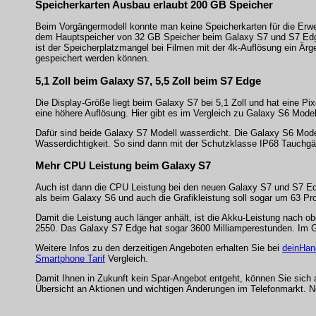
Speicherkarten Ausbau erlaubt 200 GB Speicher
Beim Vorgängermodell konnte man keine Speicherkarten für die Erwe
dem Hauptspeicher von 32 GB Speicher beim Galaxy S7 und S7 Edge 
ist der Speicherplatzmangel bei Filmen mit der 4k-Auflösung ein Är
gespeichert werden können.
5,1 Zoll beim Galaxy S7, 5,5 Zoll beim S7 Edge
Die Display-Größe liegt beim Galaxy S7 bei 5,1 Zoll und hat eine Pi
eine höhere Auflösung. Hier gibt es im Vergleich zu Galaxy S6 Model
Dafür sind beide Galaxy S7 Modell wasserdicht. Die Galaxy S6 Mode
Wasserdichtigkeit. So sind dann mit der Schutzklasse IP68 Tauchgä
Mehr CPU Leistung beim Galaxy S7
Auch ist dann die CPU Leistung bei den neuen Galaxy S7 und S7 Edg
als beim Galaxy S6 und auch die Grafikleistung soll sogar um 63 Pro
Damit die Leistung auch länger anhält, ist die Akku-Leistung nach 
2550. Das Galaxy S7 Edge hat sogar 3600 Milliamperestunden. Im 
Weitere Infos zu den derzeitigen Angeboten erhalten Sie bei
deinHan
Smartphone Tarif
Vergleich.
Damit Ihnen in Zukunft kein Spar-Angebot entgeht, können Sie sich
Übersicht an Aktionen und wichtigen Änderungen im Telefonmarkt. N