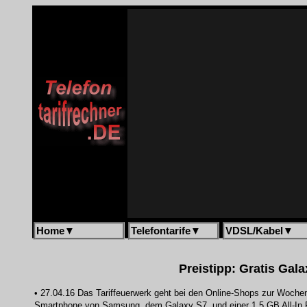
Home
▼
Telefontarife
▼
VDSL/Kabel
▼
Preistipp: Gratis Gala
• 27.04.16 Das Tariffeuerwerk geht bei den Online-Shops zur Wochen
Smartphone von Samsung, dem Galaxy S7, und einer 1,5 GB All-In Fl