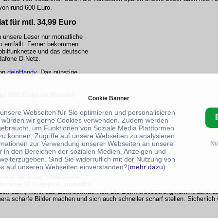
von rund 600 Euro.
t für mtl. 34,99 Euro
 unsere Leser nur monatliche
o entfällt. Ferner bekommen
Mobilfunknetze und das deutsche
dafone D-Netz.
von
deinHandy
. Das günstige
er 600 Euro im Handel
Cookie Banner
ggschiff von Samsung, dem
 unsere Webseiten für Sie optimieren und personalisieren
 Laufzeitvertrag laut unserem
 würden wir gerne Cookies verwenden. Zudem werden
gleich
bei der 32 GB Version bei
gebraucht, um Funktionen von Soziale Media Plattformen
app unter der 600 Euro Marke.
zu können, Zugriffe auf unsere Webseiten zu analysieren
sung Galaxy S7 bei 699 Euro
rmationen zur Verwendung unserer Webseiten an unsere
Nu
r in den Bereichen der sozialen Medien, Anzeigen und
weiterzugeben. Sind Sie widerruflich mit der Nutzung von
s auf unseren Webseiten einverstanden?(
mehr dazu
)
-Auflösung bei einer Kamera. So
seite, auch die Frontkamera
hin eine 16 Megapixel. Immerhin
ch dann, wenn das Licht schwach ist. Die Lichtverbesserung kommt dann du
ra schärfe Bilder machen und sich auch schneller scharf stellen. Sicherlich 