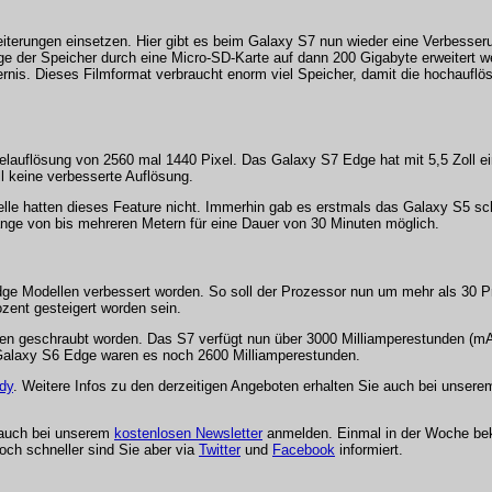
iterungen einsetzen. Hier gibt es beim Galaxy S7 nun wieder eine Verbesser
der Speicher durch eine Micro-SD-Karte auf dann 200 Gigabyte erweitert w
gernis. Dieses Filmformat verbraucht enorm viel Speicher, damit die hochaufl
xelauflösung von 2560 mal 1440 Pixel. Das Galaxy S7 Edge hat mit 5,5 Zoll e
l keine verbesserte Auflösung.
lle hatten dieses Feature nicht. Immerhin gab es erstmals das Galaxy S5 sc
nge von bis mehreren Metern für eine Dauer von 30 Minuten möglich.
e Modellen verbessert worden. So soll der Prozessor nun um mehr als 30 Pr
zent gesteigert worden sein.
oben geschraubt worden. Das S7 verfügt nun über 3000 Milliamperestunden (mA
Galaxy S6 Edge waren es noch 2600 Milliamperestunden.
dy
. Weitere Infos zu den derzeitigen Angeboten erhalten Sie auch bei unser
 auch bei unserem
kostenlosen Newsletter
anmelden. Einmal in der Woche be
och schneller sind Sie aber via
Twitter
und
Facebook
informiert.