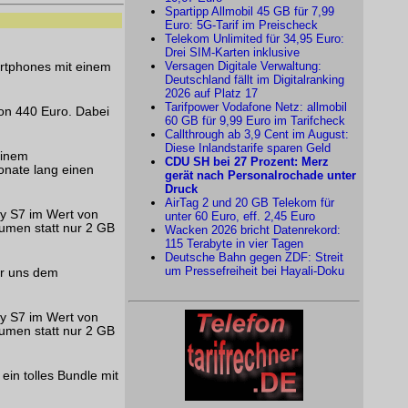
Spartipp Allmobil 45 GB für 7,99
Euro: 5G-Tarif im Preischeck
Telekom Unlimited für 34,95 Euro:
Drei SIM-Karten inklusive
Versagen Digitale Verwaltung:
artphones mit einem
Deutschland fällt im Digitalranking
2026 auf Platz 17
Tarifpower Vodafone Netz: allmobil
on 440 Euro. Dabei
60 GB für 9,99 Euro im Tarifcheck
Callthrough ab 3,9 Cent im August:
Diese Inlandstarife sparen Geld
einem
CDU SH bei 27 Prozent: Merz
onate lang einen
gerät nach Personalrochade unter
Druck
AirTag 2 und 20 GB Telekom für
xy S7 im Wert von
unter 60 Euro, eff. 2,45 Euro
lumen statt nur 2 GB
Wacken 2026 bricht Datenrekord:
115 Terabyte in vier Tagen
Deutsche Bahn gegen ZDF: Streit
um Pressefreiheit bei Hayali-Doku
ir uns dem
xy S7 im Wert von
lumen statt nur 2 GB
in tolles Bundle mit