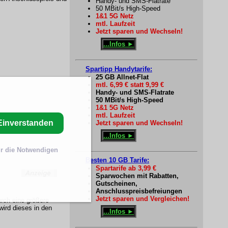
Handy- und SMS-Flatrate
50 MBit/s High-Speed
1&1 5G Netz
mtl. Laufzeit
Jetzt sparen und Wechseln!
...Infos ►
Spartipp Handytarife:
25 GB Allnet-Flat
mtl. 6,99 € statt 9,99 €
Handy- und SMS-Flatrate
50 MBit/s High-Speed
1&1 5G Netz
mtl. Laufzeit
Einverstanden
Jetzt sparen und Wechseln!
...Infos ►
r die Notwendigen
Besten 10 GB Tarife:
Spartarife ab 3,99 €
Sparwochen mit Rabatten,
Gutscheinen,
Anschlusspreisbefreiungen
Jetzt sparen und Vergleichen!
rch eine größere
wird dieses in den
...Infos ►