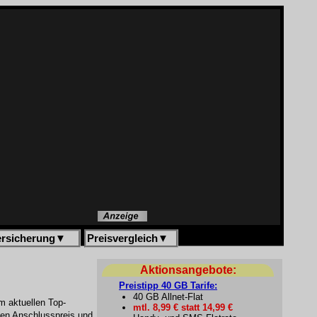
ersicherung
▼
Preisvergleich
▼
Aktionsangebote:
Preistipp 40 GB Tarife:
40 GB Allnet-Flat
m aktuellen Top-
mtl. 8,99 € statt 14,99 €
den Anschlusspreis und