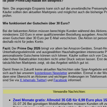
Ist jeder Prime-Day-Rabatt ein Bestpreis?
Nein. Die angezeigte Ersparnis kann sich auf die unverbindliche Preisempf
Käufer sollten den aktuellen Marktpreis und möglichst auch die bisherige P
prüfen.
Wie funktioniert der Gutschein über 30 Euro?
Bei der bekannten Aktion müssen berechtigte Kunden während des Aktions
mindestens 110 Euro in einer qualifizierenden Bestellung ausgeben. Ansch
einen Gutschein über 30 Euro per E-Mail verschicken. Die Aktion ist personal
deshalb nicht für jedes Konto.
Fazit:
Der
Prime Day 2026
bringt vor allem bei Amazon-Geräten, Smart-H
Unterhaltungselektronik und ausgewählten Haushaltsgeräten interessante P
personalisierte Gutscheine können sich lohnen. Käufer sollten sich von C
oder hohen Rabattzahlen trotzdem nicht unter Druck setzen lassen. Erst de
tatsächlichen Marktpreis zeigt, ob das Angebot wirklich gut ist.
Damit Ihnen in Zukunft keine aktuellen Nachrichten oder Spar-Angebote en
sich auch bei unserem
kostenlosen Newsletter
anmelden. Einmal in der W
dann eine Übersicht an Aktionen und wichtigen Änderungen im Telefonmarkt
sind Sie via
X (ehemals Twitter)
und
Facebook
informiert.
Verwandte Nachrichten:
Zwei Monate gratis: Allmobil 35 GB für 6,99 Euro plus 
31.07.26 Bei günstigen Mobilfunktarifen müssen Kunden oft zw