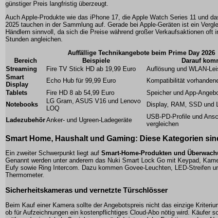
günstiger Preis langfristig überzeugt.
Auch Apple-Produkte wie das iPhone 17, die Apple Watch Series 11 und da
2025 tauchen in der Sammlung auf. Gerade bei Apple-Geräten ist ein Vergl
Händlern sinnvoll, da sich die Preise während großer Verkaufsaktionen oft 
Stunden angleichen.
Auffällige Technikangebote beim Prime Day 2026
Bereich
Beispiele
Darauf kom
Streaming
Fire TV Stick HD ab 19,99 Euro
Auflösung und WLAN-Leis
Smart
Echo Hub für 99,99 Euro
Kompatibilität vorhanden
Display
Tablets
Fire HD 8 ab 54,99 Euro
Speicher und App-Angebo
LG Gram, ASUS V16 und Lenovo
Notebooks
Display, RAM, SSD und L
LOQ
USB-PD-Profile und Ansc
Ladezubehör
Anker- und Ugreen-Ladegeräte
vergleichen
Smart Home, Haushalt und Gaming: Diese Kategorien sin
Ein zweiter Schwerpunkt liegt auf
Smart-Home-Produkten und Überwac
Genannt werden unter anderem das Nuki Smart Lock Go mit Keypad, Kame
Eufy sowie Ring Intercom. Dazu kommen Govee-Leuchten, LED-Streifen un
Thermometer.
Sicherheitskameras und vernetzte Türschlösser
Beim Kauf einer Kamera sollte der Angebotspreis nicht das einzige Kriterium
ob für Aufzeichnungen ein kostenpflichtiges Cloud-Abo nötig wird. Käufer s