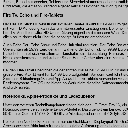
Sticks, Echo-Lautsprecher, Tablets und Sicherheitskameras gehören traditi
Produkten, die Amazon während eigener Verkaufsaktionen deutlich günstige
Fire TV, Echo und Fire-Tablets
Der Fire TV Stick HD wird in der aktuellen Deal-Auswahl für 19,99 Euro gef
mit Full-HD-Auflösung kann das ein interessanter Einstieg sein. Bei einem 
Fire-TV-Modell mit Ultra-HD-Unterstützung eigentlich die bessere Wahl. Der 
allein sollte daher nicht über die benötigte Auflösung entscheiden.
Auch Echo Dot, Echo Show und Echo Hub sind reduziert. Der Echo Dot wird
Übersichten ab 29,99 Euro genannt, während der Echo Hub für 99,99 Euro 
Echo Hub richtet sich vor allem an Haushalte, die Beleuchtung, Kameras,
Heizkörperthermostate und weitere Smart-Home-Geräte über eine zentrale 
möchten.
Bei den Fire-Tablets beginnen die genannten Preise bei 54,99 Euro für das
größere Fire Max 11 wird für 154,99 Euro aufgeführt. Vor dem Kauf lohnt sic
Speicher, Bildschirmgröße und App-Auswahl. Fire-Tablets verwenden Amaz
Betriebssystem Fire OS und bieten ab Werk nicht dieselbe Softwareumgeb
Android-Tablets.
Notebooks, Apple-Produkte und Ladezubehör
Unter den weiteren Technikangeboten finden sich das LG Gram Pro 16, e
Notebook sowie verschiedene Lenovo-Modelle. Dazu gehört ein Lenovo L
5070, Intel Core i7-14700HX, 16 GByte Arbeitsspeicher und 512-GByte-SS
Bei solchen Notebooks zählt nicht nur die Grafikkarte. Displayqualität, Ge
Arbeitsspeicher, Akkulaufzeit und die mögliche Aufrüstung entscheiden eben