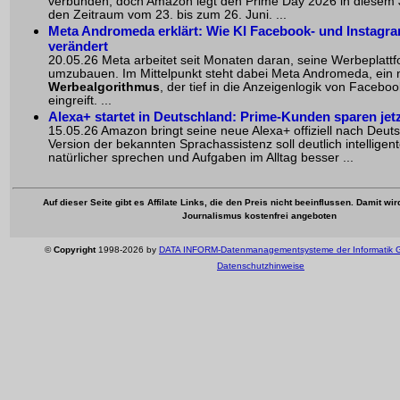
verbunden, doch Amazon legt den Prime Day 2026 in diesem J
den Zeitraum vom 23. bis zum 26. Juni. ...
Meta Andromeda erklärt: Wie KI Facebook- und Instag
verändert
20.05.26 Meta arbeitet seit Monaten daran, seine Werbeplatt
umzubauen. Im Mittelpunkt steht dabei Meta Andromeda, ein
Werbealgorithmus
, der tief in die Anzeigenlogik von Facebo
eingreift. ...
Alexa+ startet in Deutschland: Prime-Kunden sparen jet
15.05.26 Amazon bringt seine neue Alexa+ offiziell nach Deut
Version der bekannten Sprachassistenz soll deutlich intelligent
natürlicher sprechen und Aufgaben im Alltag besser ...
Auf dieser Seite gibt es Affilate Links, die den Preis nicht beeinflussen. Damit wi
Journalismus kostenfrei angeboten
©
Copyright
1998-2026 by
DATA INFORM-Datenmanagementsysteme der Informatik
Datenschutzhinweise