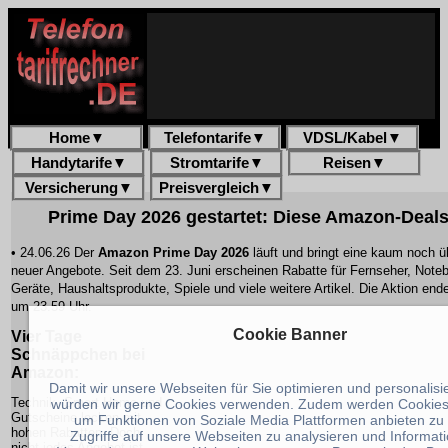
Home
▼
Telefontarife
▼
VDSL/Kabel
▼
Handytarife
▼
Stromtarife
▼
Reisen
▼
Versicherung
▼
Preisvergleich
▼
Prime Day 2026 gestartet: Diese Amazon-Deals 
• 24.06.26 Der
Amazon Prime Day 2026
läuft und bringt eine kaum noch 
neuer Angebote. Seit dem 23. Juni erscheinen Rabatte für Fernseher, Not
Geräte, Haushaltsprodukte, Spiele und viele weitere Artikel. Die Aktion end
um 23.59 Uhr.
Cookie Banner
Vier Tage
Schnäppchen bei
Amazon:
Damit wir unsere Webseiten für Sie optimieren und personalis
Technik, Smart Home und
würden wir gerne Cookies verwenden. Zudem werden Cookies
Gutscheine locken mit
um Funktionen von Soziale Media Plattformen anbieten zu
hohen Rabatten. Doch
Zugriffe auf unsere Webseiten zu analysieren und Informat
nicht jedes Angebot ist