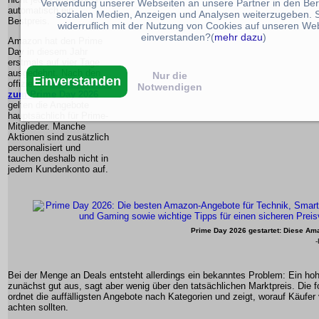
Verwendung unserer Webseiten an unsere Partner in den Ber
automatisch ein
sozialen Medien, Anzeigen und Analysen weiterzugeben. S
Bestpreis.
widerruflich mit der Nutzung von Cookies auf unseren We
einverstanden?(
mehr dazu
)
Amazon hat den Prime
Day in diesem Jahr
erstmals auf vier Tage
ausgedehnt. Nach den
Nur die
Einverstanden
offiziellen
Informationen
Notwendigen
zum Prime Day 2026
gelten die Angebote
hauptsächlich für Prime-
Mitglieder. Manche
Aktionen sind zusätzlich
personalisiert und
tauchen deshalb nicht in
jedem Kundenkonto auf.
Prime Day 2026 gestartet: Diese Ama
-
Bei der Menge an Deals entsteht allerdings ein bekanntes Problem: Ein hoh
zunächst gut aus, sagt aber wenig über den tatsächlichen Marktpreis. Die 
ordnet die auffälligsten Angebote nach Kategorien und zeigt, worauf Käufer
achten sollten.