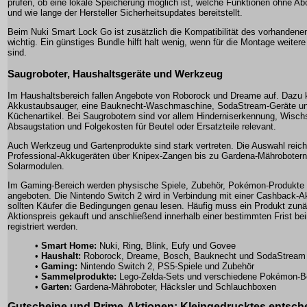
prüfen, ob eine lokale Speicherung möglich ist, welche Funktionen ohne Abo
und wie lange der Hersteller Sicherheitsupdates bereitstellt.
Beim Nuki Smart Lock Go ist zusätzlich die Kompatibilität des vorhanden
wichtig. Ein günstiges Bundle hilft halt wenig, wenn für die Montage weite
sind.
Saugroboter, Haushaltsgeräte und Werkzeug
Im Haushaltsbereich fallen Angebote von Roborock und Dreame auf. Dazu
Akkustaubsauger, eine Bauknecht-Waschmaschine, SodaStream-Geräte un
Küchenartikel. Bei Saugrobotern sind vor allem Hinderniserkennung, Wisc
Absaugstation und Folgekosten für Beutel oder Ersatzteile relevant.
Auch Werkzeug und Gartenprodukte sind stark vertreten. Die Auswahl reic
Professional-Akkugeräten über Knipex-Zangen bis zu Gardena-Mähroboter
Solarmodulen.
Im Gaming-Bereich werden physische Spiele, Zubehör, Pokémon-Produkte
angeboten. Die Nintendo Switch 2 wird in Verbindung mit einer Cashback-Ak
sollten Käufer die Bedingungen genau lesen. Häufig muss ein Produkt zun
Aktionspreis gekauft und anschließend innerhalb einer bestimmten Frist bei
registriert werden.
•
Smart Home:
Nuki, Ring, Blink, Eufy und Govee
•
Haushalt:
Roborock, Dreame, Bosch, Bauknecht und SodaStream
•
Gaming:
Nintendo Switch 2, PS5-Spiele und Zubehör
•
Sammelprodukte:
Lego-Zelda-Sets und verschiedene Pokémon-
•
Garten:
Gardena-Mähroboter, Häcksler und Schlauchboxen
Gutscheine und Prime-Aktionen: Kleingedrucktes entsch