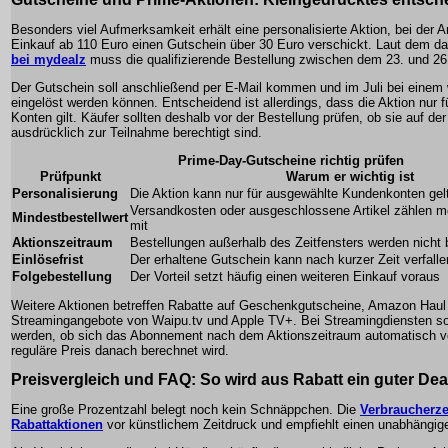
Besonders viel Aufmerksamkeit erhält eine personalisierte Aktion, bei de
Einkauf ab 110 Euro einen Gutschein über 30 Euro verschickt. Laut dem 
bei mydealz
muss die qualifizierende Bestellung zwischen dem 23. und 26.
Der Gutschein soll anschließend per E-Mail kommen und im Juli bei einem 
eingelöst werden können. Entscheidend ist allerdings, dass die Aktion nur 
Konten gilt. Käufer sollten deshalb vor der Bestellung prüfen, ob sie auf der
ausdrücklich zur Teilnahme berechtigt sind.
Prime-Day-Gutscheine richtig prüfen
Prüfpunkt
Warum er wichtig ist
Personalisierung
Die Aktion kann nur für ausgewählte Kundenkonten gel
Versandkosten oder ausgeschlossene Artikel zählen mö
Mindestbestellwert
mit
Aktionszeitraum
Bestellungen außerhalb des Zeitfensters werden nicht 
Einlösefrist
Der erhaltene Gutschein kann nach kurzer Zeit verfalle
Folgebestellung
Der Vorteil setzt häufig einen weiteren Einkauf voraus
Weitere Aktionen betreffen Rabatte auf Geschenkgutscheine, Amazon Haul
Streamingangebote von Waipu.tv und Apple TV+. Bei Streamingdiensten sol
werden, ob sich das Abonnement nach dem Aktionszeitraum automatisch ve
reguläre Preis danach berechnet wird.
Preisvergleich und FAQ: So wird aus Rabatt ein guter Dea
Eine große Prozentzahl belegt noch kein Schnäppchen. Die
Verbraucherze
Rabattaktionen
vor künstlichem Zeitdruck und empfiehlt einen unabhängige