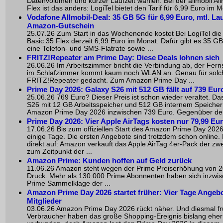
Datenvolumen und kurzer Laufzeit wählen. Bei der allmobil All
Flex ist das anders: LogiTel bietet den Tarif für 6,99 Euro im M
Vodafone Allmobil-Deal: 35 GB 5G für 6,99 Euro, mtl. Lau
Amazon-Gutschein
25.07.26 Zum Start in das Wochenende kostet Bei LogiTel die a
Basic 35 Flex derzeit 6,99 Euro im Monat. Dafür gibt es 35 G
eine Telefon- und SMS-Flatrate sowie ...
FRITZ!Repeater am Prime Day: Diese Deals lohnen sich
26.06.26 Im Arbeitszimmer bricht die Verbindung ab, der Fern
im Schlafzimmer kommt kaum noch WLAN an. Genau für solche
FRITZ!Repeater gedacht. Zum Amazon Prime Day ...
Prime Day 2026: Galaxy S26 mit 512 GB fällt auf 739 Eur
25.06.26 769 Euro? Dieser Preis ist schon wieder veraltet. 
S26 mit 12 GB Arbeitsspeicher und 512 GB internem Speicher
Amazon Prime Day 2026 inzwischen 739 Euro. Gegenüber der 
Prime Day 2026: Vier Apple AirTags kosten nur 79,99 Eu
17.06.26 Bis zum offiziellen Start des Amazon Prime Day 202
einige Tage. Die ersten Angebote sind trotzdem schon online. 
direkt auf: Amazon verkauft das Apple AirTag 4er-Pack der zw
zum Zeitpunkt der ...
Amazon Prime: Kunden hoffen auf Geld zurück
11.06.26 Amazon steht wegen der Prime Preiserhöhung von 2
Druck. Mehr als 130.000 Prime Abonnenten haben sich inzwi
Prime Sammelklage der ...
Amazon Prime Day 2026 startet früher: Vier Tage Angebo
Mitglieder
03.06.26 Amazon Prime Day 2026 rückt näher. Und diesmal frü
Verbraucher haben das große Shopping-Ereignis bislang eher 