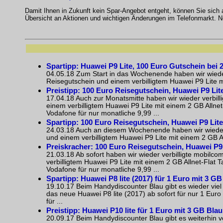
Damit Ihnen in Zukunft kein Spar-Angebot entgeht, können Sie sich
Übersicht an Aktionen und wichtigen Änderungen im Telefonmarkt. N
Spartipp: Huawei P9 Lite, 100 Euro Gutschein bei 2 
04.05.18 Zum Start in das Wochenende haben wir wieder 
Reisegutschein und einem verbilligtem Huawei P9 Lite mi
Preistipp: 100 Euro Reisegutschein, Huawei P9 Lite 
17.04.18 Auch zur Monatsmitte haben wir wieder verbill
einem verbilligtem Huawei P9 Lite mit einem 2 GB Allnet-
Vodafone für nur monatliche 9,99 ...
Spartipp: 100 Euro Reisegutschein, Huawei P9 Lite m
24.03.18 Auch an diesem Wochenende haben wir wieder v
und einem verbilligtem Huawei P9 Lite mit einem 2 GB All
Preiskracher: 100 Euro Reisegutschein, Huawei P9 Li
21.03.18 Ab sofort haben wir wieder verbilligte mobilco
verbilligtem Huawei P9 Lite mit einem 2 GB Allnet-Flat Ta
Vodafone für nur monatliche 9,99 ...
Spartipp: Huawei P8 lite (2017) für 1 Euro mit 3 GB 
19.10.17 Beim Handydiscounter Blau gibt es wieder viel
das neue Huawei P8 lite (2017) ab sofort für nur 1 Euro
für ...
Preistipp: Huawei P10 lite für 1 Euro mit 3 GB Blau 
20.09.17 Beim Handydiscounter Blau gibt es weiterhin v