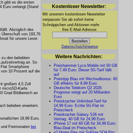
h gibt es die ersten
Kostenloser Newsletter:
4 Euro verlangt.(Stand
Mit unserem kostenlosen Newsletter
verpassen Sie ab sofort keine
Schnäppchen und Aktionen mehr.
Ihre E-Mail-Adresse:
fällt. Abzüglich des
in Überschuß von 193,76
onat für unsere Leser.
Datenschutzhinweise
Weitere Nachrichten:
 zu den beliebten
aufzeitvertrag an. So
Preishammer Lyca Mobile mit 50 GB
t Flat Smartphone
für 7,49 Euro: Dieser 5G-Tarif fällt
t von 10 Prozent auf die
auf
Preistipp Blau mit Wechselbonus: 60
GB effektiv für 9,99 Euro
ht großem 4,5 Zoll
Deutsche Telekom Q2 2026:
er microSD-Karte
Prognose steigt auf 20 Milliarden
3 Grad Bildbereich an
Euro
Preiskracher Unlimited-Tarif für
ch belieben erweitern.
14,99 Euro: Echte 5G-Flat im
Preischeck
Preiskracher Galaxy S26 mit
 monatlichen 19,99 Euro.
Vertrag: 40 GB für 24,99 Euro
iPhone 17 mit 60 GB für 34,99 Euro:
en und Freimonaten
bei
Blau-Deal im Preischeck
o2 Home Flex mit SoFlow SO4 Pro: