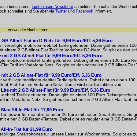
 auch bei unserem
kostenlosen Newsletter
anmelden. Einmal in der Woche be
och schneller sind Sie aber via
Twitter
und
Facebook
informiert.
Verwandte Nachrichten:
GB Allnet-Flat im D-Netz für 9,99 Euro/Eff. 5,36 Euro
verbilligte mobilcom-debitel Tarife gefunden. Dabei gibt es einen 10
t einem 2 GB Allnet-Flat Tarif im Vodafone D2-Netz. So gibt es den schn
mit 2 GB Allnet-Flat für 9,99 Euro/Eff. 5,36 Euro
igte mobilcom-debitel Tarife gefunden. Dabei gibt es einen 100 Euro R
Flat Tarif im Vodafone Netz. So gibt es den schnellen 2 GB Allnet-Flat T
it 2 GB Allnet-Flat für 9,99 Euro/Eff. 5,36 Euro
erbilligte mobilcom-debitel Tarife gefunden. Dabei gibt es einen 100
net-Flat Tarif im Vodafone Netz. Damit wird die Tarifaktion vom ...
te mit 2 GB Allnet-Flat für 9,99 Euro/Eff. 5,36 Euro
m-debitel Tarife gefunden. Dabei gibt es einen 100 Euro Reisegutschei
rif im Vodafone Netz. So gibt es den schnellen 2 GB Allnet-Flat Tarif mi
Blau All-In-Flat für 17,99 Euro
 Tarifpower für monatliche unter 20 Euro mit neuen Smartphones. So gi
 mit einer 3 GB Daten-Flatrate. Dabei gibt es regulär eine 3 GB Daten-
All-In-Flat für 21,99 Euro
erbilligte Smartphones für unsere Leser zur Wochenmitte. So gibt es z