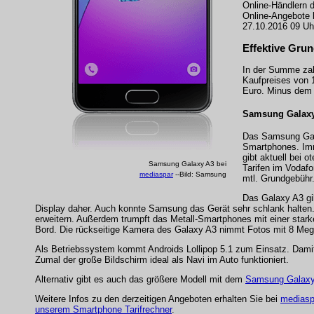
Online-Händlern d
Online-Angebote
27.10.2016 09 Uhr
Effektive Grun
In der Summe zahl
Kaufpreises von 
Euro. Minus dem 
Samsung Galaxy 
Das Samsung Gala
Smartphones. Imm
gibt aktuell bei
Samsung Galaxy A3 bei
Tarifen im Vodafo
mediaspar
--Bild: Samsung
mtl. Grundgebühr
Das Galaxy A3 gi
Display daher. Auch konnte Samsung das Gerät sehr schlank halten. 
erweitern. Außerdem trumpft das Metall-Smartphones mit einer star
Bord. Die rückseitige Kamera des Galaxy A3 nimmt Fotos mit 8 Meg
Als Betriebssystem kommt Androids Lollipop 5.1 zum Einsatz. Damit
Zumal der große Bildschirm ideal als Navi im Auto funktioniert.
Alternativ gibt es auch das größere Modell mit dem
Samsung Galaxy
Weitere Infos zu den derzeitigen Angeboten erhalten Sie bei
mediasp
unserem Smartphone Tarifrechner
.