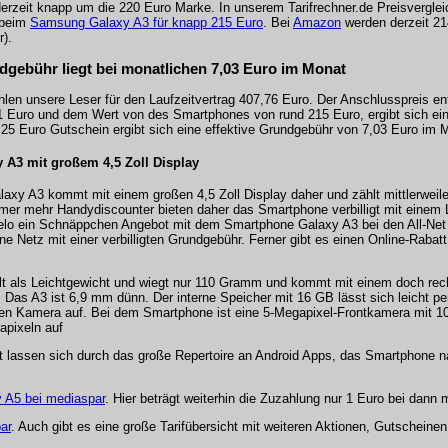
erzeit knapp um die 220 Euro Marke. In unserem Tarifrechner.de Preisvergleic
 beim
Samsung Galaxy A3 für knapp 215 Euro
. Bei
Amazon
werden derzeit 21
).
dgebühr liegt bei monatlichen 7,03 Euro im Monat
en unsere Leser für den Laufzeitvertrag 407,76 Euro. Der Anschlusspreis ent
1 Euro und dem Wert von des Smartphones von rund 215 Euro, ergibt sich e
25 Euro Gutschein ergibt sich eine effektive Grundgebühr von 7,03 Euro im M
A3 mit großem 4,5 Zoll Display
xy A3 kommt mit einem großen 4,5 Zoll Display daher und zählt mittlerweile
er mehr Handydiscounter bieten daher das Smartphone verbilligt mit einem L
 otelo ein Schnäppchen Angebot mit dem Smartphone Galaxy A3 bei den All-Ne
ne Netz mit einer verbilligten Grundgebühr. Ferner gibt es einen Online-Rabat
.
lt als Leichtgewicht und wiegt nur 110 Gramm und kommt mit einem doch rec
Das A3 ist 6,9 mm dünn. Der interne Speicher mit 16 GB lässt sich leicht p
ken Kamera auf. Bei dem Smartphone ist eine 5-Megapixel-Frontkamera mit 10
apixeln auf
 lassen sich durch das große Repertoire an Android Apps, das Smartphone na
 A5 bei mediaspar
. Hier beträgt weiterhin die Zuzahlung nur 1 Euro bei dann
ar
. Auch gibt es eine große Tarifübersicht mit weiteren Aktionen, Gutschein