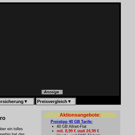
ersicherung
▼
Preisvergleich
▼
Aktionsangebote:
uro
Preistipp 40 GB Tarife:
40 GB Allnet-Flat
er ein tolles
mtl. 8,99 € statt 24,99 €
merhin hat das