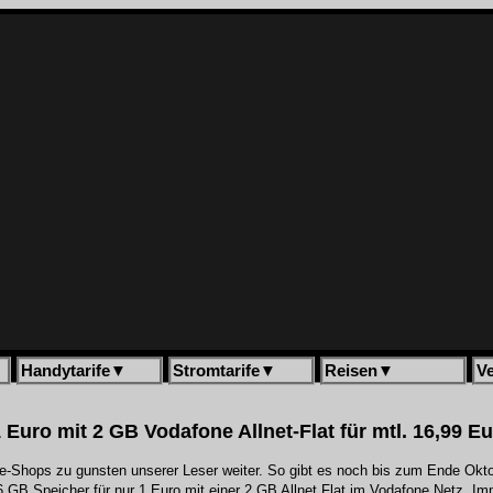
Handytarife
▼
Stromtarife
▼
Reisen
▼
V
 Euro mit 2 GB Vodafone Allnet-Flat für mtl. 16,99 E
-Shops zu gunsten unserer Leser weiter. So gibt es noch bis zum Ende Oktob
B Speicher für nur 1 Euro mit einer 2 GB Allnet Flat im Vodafone Netz. Im