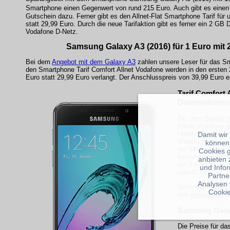
Smartphone einen Gegenwert von rund 215 Euro. Auch gibt es einen
Gutschein dazu. Ferner gibt es den Allnet-Flat Smartphone Tarif für 
statt 29,99 Euro. Durch die neue Tarifaktion gibt es ferner ein 2 GB
Vodafone D-Netz.
Samsung Galaxy A3 (2016) für 1 Euro mit 2
Bei dem
Angebot mit dem Galaxy A3
zahlen unsere Leser für das Sm
den Smartphone Tarif Comfort Allnet Vodafone werden in den ersten
Euro statt 29,99 Euro verlangt. Der Anschlusspreis von 39,99 Euro entf
Tarif Comfort 
Datenvolumen
Bei dem
Bundle 
Allnet Vodafone 
Handy-Flatrate fü
Damit wir
Mobilfunknetze u
können
die SMS werden 1
Cookies 
bekommen unsere 
anbieten 
ein 2 GB Datenvo
und Info
von 42 Mbit.
Partne
Analysen 
Gefunden haben w
Cookie
von
mediaspar
. D
Samsung Galax
Die Preise für da