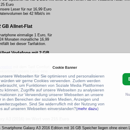
 25 Euro
unsere Leser für nur 16,99 Euro
 Datenvolumen bei 42 Mbit/s im
 GB Allnet-Flat
artphone einmalige 1 Euro, für
 24 Monaten monatliche 16,99
ällt bei dieser Tarifaktion.
Allnet Vodafone mit 2 GB
Angebot
mit dem Tarif Comfort
Cookie Banner
bekommen unsere Leser eine
r Gespräche in alle deutschen
 unsere Webseiten für Sie optimieren und personalisieren
nd in das deutsche Festnetz. Für
 würden wir gerne Cookies verwenden. Zudem werden
9 Cent berechnet. Ferner
gebraucht, um Funktionen von Soziale Media Plattformen
Leser während der Tarifaktion
zu können, Zugriffe auf unsere Webseiten zu analysieren
lumen bei einer Geschwindigkeit
rmationen zur Verwendung unserer Webseiten an unsere
Nu
r in den Bereichen der sozialen Medien, Anzeigen und
weiterzugeben. Sind Sie widerruflich mit der Nutzung von
ir das Angebot im Online-Shop
s auf unseren Webseiten einverstanden?(
mehr dazu
)
ie Aktion wird dann auch nur solange Vorrat reicht laufen.
y A3 (2016) im Wert von 215 Euro
s Smartphone Galaxy A3 2016 Edition mit 16 GB Speicher liegen ohne einen L