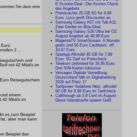
E-Scooter-Deal --Der Kosten Check
kommen Sie dann eine
des Angebots
Preiskracher 25 GB 5G für 4,99
Euro: Lyca greift Discounter an
Samsung Galaxy A57 mit Tab A11:
Zwei Geräte im Blau-Deal
Samsung Galaxy S26 Ultra bei O2:
August Angebot ab 49,99 Euro
MagentaTV SmartStream: 6 Monate
gratis und 50 Euro Cashback, eff.
0 Euro
10,67 Euro
ellen 2 ...
Spartipp Allmobil 45 GB für 7,99
Euro: 5G-Tarif im Preischeck
eisegutschein und
Telekom Unlimited für 34,95 Euro:
arif mit 42 Mbit/s im
Drei SIM-Karten inklusive
Versagen Digitale Verwaltung:
Deutschland fällt im Digitalranking
 Euro Reisegutschein
2026 auf Platz 17
Tarifpower Vodafone Netz: allmobil
60 GB für 9,99 Euro im Tarifcheck
n und einem
Callthrough ab 3,9 Cent im August:
t 42 Mbit/s im
Diese Inlandstarife sparen Geld
bt es zum Beispiel
Flat, aber man kann
um Beispiel das