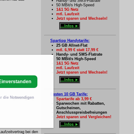
Handy- und SMS-Flatrate
50 MBit/s High-Speed
1&1 5G Netz
mtl. Laufzeit
Jetzt sparen und Wechseln!
...Infos ►
Spartipp Handytarife:
25 GB Allnet-Flat
mtl. 6,99 € statt 17,99 €
Handy- und SMS-Flatrate
50 MBit/s High-Speed
1&1 5G Netz
mtl. Laufzeit
Jetzt sparen und Wechseln!
...Infos ►
Einverstanden
Besten 10 GB Tarife:
r die Notwendigen
Spartarife ab 3,99 €
Sparwochen mit Rabatten,
Gutscheinen,
Anschlusspreisbefreiungen
Jetzt sparen und Vergleichen!
...Infos ►
aufzeitvertrag bei den