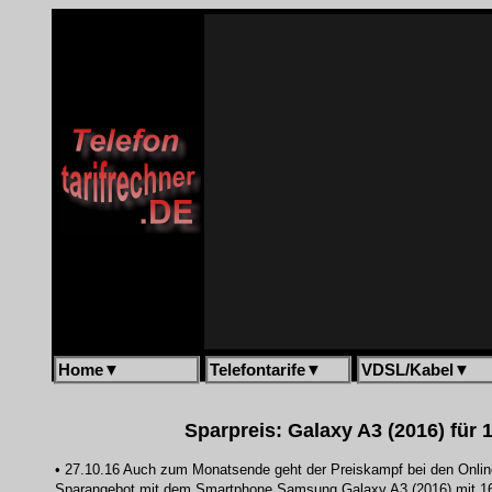
Home
▼
Telefontarife
▼
VDSL/Kabel
▼
Sparpreis: Galaxy A3 (2016) für 1
• 27.10.16 Auch zum Monatsende geht der Preiskampf bei den Online
Sparangebot mit dem Smartphone Samsung Galaxy A3 (2016) mit 16 G