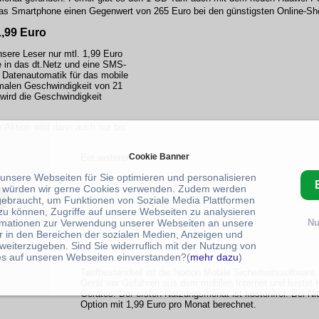
das Smartphone einen Gegenwert von 265 Euro bei den günstigsten Online-Sh
1,99 Euro
sere Leser nur mtl. 1,99 Euro
 in das dt.Netz und eine SMS-
 Datenautomatik für das mobile
imalen Geschwindigkeit von 21
ird die Geschwindigkeit
e Aktion wird dann auch nur bis
Cookie Banner
Ein weiterer
 unsere Webseiten für Sie optimieren und personalisieren
 würden wir gerne Cookies verwenden. Zudem werden
gebraucht, um Funktionen von Soziale Media Plattformen
zu können, Zugriffe auf unsere Webseiten zu analysieren
rmationen zur Verwendung unserer Webseiten an unsere
Nu
r in den Bereichen der sozialen Medien, Anzeigen und
weiterzugeben. Sind Sie widerruflich mit der Nutzung von
s auf unseren Webseiten einverstanden?(
mehr dazu
)
Tarifbestandteil ist die Norton Mobile Sicherheitssoftware.
Gerät vor Gefahren aus dem mobilen Internet und leistet H
Gerätes. Der ersten Nutzungsmonat ist kostenfrei. Bei Ni
Option mit 1,99 Euro pro Monat berechnet.