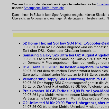
Weitere Infos zu den derzeitigen Angeboten erhalten Sie bei
Sparhan
unserer
Smartphone Tarife Übersicht
.
Damit Ihnen in Zukunft kein Spar-Angebot entgeht, können Sie sich
Übersicht an Aktionen und wichtigen Änderungen im Telefonmarkt. N
.
o2 Home Flex mit SoFlow SO4 Pro: E-Scooter-Dea
06.08.26 Beim o2 E-Scooter Angebot wird ein monatlich
Tarif über DSL, Kabel oder Glasfaser bestellt, ...
Samsung Galaxy S26 Ultra bei O2: August Angebot
05.08.26 O2 nimmt das Samsung Galaxy S26 Ultra mit Ve
on Demand M Plus angeboten. Nach den vorliegenden Akt
DSL Tarife Juli 2026: Die besten Angebote im aktue
30.07.26 Auf dem deutschen Festnetzmarkt haben sich m
Euro gelten aktuell zehn Monate zu je 9,99 Euro. sim.de 
Verlängerung Happy SIM Geburtstagstarif: 75 GB 5
30.07.26 Der Happy SIM Geburtstagstarif geht in die Ver
10 Euro. Die Allnet-Flat enthält 75 GB 5G, Telefonie- 
Preiskracher 10 GB Tarife für 3,99 Euro: Lyca-Mobi
29.07.26 Lyca Mobile wirbt mit neuen Mobilfunktarifen 
Vertragstarife bei 3,99 Euro im Monat. Das größte Prep
O2 Unlimited M für 29,99 Euro: Unbegrenzt, aber m
24.07.26 O2 bietet den Mobile Unlimited M wieder zum Ak