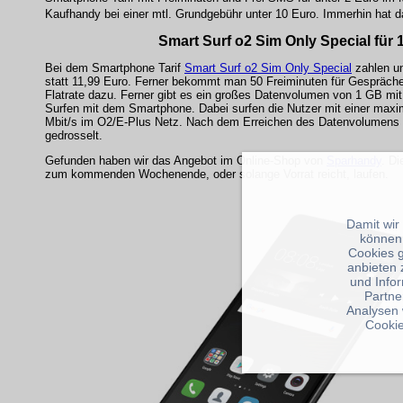
Kaufhandy bei einer mtl. Grundgebühr unter 10 Euro. Immerhin hat 
Smart Surf o2 Sim Only Special für 
Bei dem Smartphone Tarif
Smart Surf o2 Sim Only Special
zahlen un
statt 11,99 Euro. Ferner bekommt man 50 Freiminuten für Gespräche
Flatrate dazu. Ferner gibt es ein großes Datenvolumen von 1 GB mit
Surfen mit dem Smartphone. Dabei surfen die Nutzer mit einer max
Mbit/s im O2/E-Plus Netz. Nach dem Erreichen des Datenvolumens w
gedrosselt.
Gefunden haben wir das Angebot im Online-Shop von
Sparhandy
. Di
zum kommenden Wochenende, oder solange Vorrat reicht, laufen.
Damit wir
können
Cookies 
anbieten 
und Info
Partne
Analysen 
Cookie