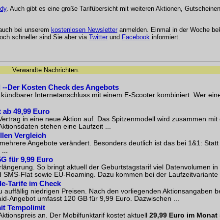
dy
. Auch gibt es eine große Tarifübersicht mit weiteren Aktionen, Gutscheine
 auch bei unserem
kostenlosen Newsletter
anmelden. Einmal in der Woche be
och schneller sind Sie aber via
Twitter
und
Facebook
informiert.
Verwandte Nachrichten:
l --Der Kosten Check des Angebots
 kündbarer Internetanschluss mit einem E-Scooter kombiniert. Wer ei
 ab 49,99 Euro
rtrag in eine neue Aktion auf. Das Spitzenmodell wird zusammen mit 
ionsdaten stehen eine Laufzeit ...
llen Vergleich
ehrere Angebote verändert. Besonders deutlich ist das bei 1&1: Statt
...
G für 9,99 Euro
längerung. So bringt aktuell der Geburtstagstarif viel Datenvolumen in 
und SMS-Flat sowie EU-Roaming. Dazu kommen bei der Laufzeitvariante .
le-Tarife im Check
zu auffällig niedrigen Preisen. Nach den vorliegenden Aktionsangaben b
aid-Angebot umfasst 120 GB für 9,99 Euro. Dazwischen ...
it Tempolimit
tionspreis an. Der Mobilfunktarif kostet aktuell
29,99 Euro im Monat