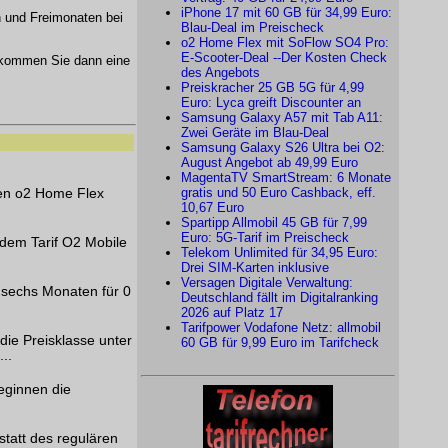
iPhone 17 mit 60 GB für 34,99 Euro:
n und Freimonaten bei
Blau-Deal im Preischeck
o2 Home Flex mit SoFlow SO4 Pro:
E-Scooter-Deal --Der Kosten Check
kommen Sie dann eine
des Angebots
Preiskracher 25 GB 5G für 4,99
Euro: Lyca greift Discounter an
Samsung Galaxy A57 mit Tab A11:
Zwei Geräte im Blau-Deal
Samsung Galaxy S26 Ultra bei O2:
August Angebot ab 49,99 Euro
MagentaTV SmartStream: 6 Monate
gratis und 50 Euro Cashback, eff.
nen o2 Home Flex
10,67 Euro
Spartipp Allmobil 45 GB für 7,99
Euro: 5G-Tarif im Preischeck
dem Tarif O2 Mobile
Telekom Unlimited für 34,95 Euro:
Drei SIM-Karten inklusive
Versagen Digitale Verwaltung:
 sechs Monaten für 0
Deutschland fällt im Digitalranking
2026 auf Platz 17
Tarifpower Vodafone Netz: allmobil
die Preisklasse unter
60 GB für 9,99 Euro im Tarifcheck
..
eginnen die
statt des regulären