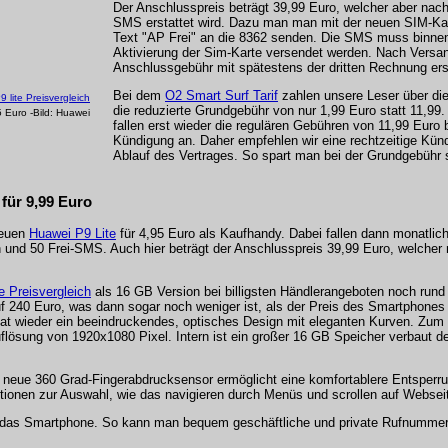
Der Anschlusspreis beträgt 39,99 Euro, welcher aber nac
SMS erstattet wird. Dazu man man mit der neuen SIM-K
Text "AP Frei" an die 8362 senden. Die SMS muss binn
Aktivierung der Sim-Karte versendet werden. Nach Versa
Anschlussgebühr mit spätestens der dritten Rechnung erst
Bei dem
O2 Smart Surf Tarif
zahlen unsere Leser über di
 lite Preisvergleich
die reduzierte Grundgebühr von nur 1,99 Euro statt 11,9
 Euro -Bild: Huawei
fallen erst wieder die regulären Gebühren von 11,99 Euro b
Kündigung an. Daher empfehlen wir eine rechtzeitige Kün
Ablauf des Vertrages. So spart man bei der Grundgebühr 
für 9,99 Euro
neuen
Huawei P9 Lite
für 4,95 Euro als Kaufhandy. Dabei fallen dann monatlic
en und 50 Frei-SMS. Auch hier beträgt der Anschlusspreis 39,99 Euro, welche
e Preisvergleich
als 16 GB Version bei billigsten Händlerangeboten noch rund
240 Euro, was dann sogar noch weniger ist, als der Preis des Smartphones 
 hat wieder ein beeindruckendes, optisches Design mit eleganten Kurven. Zu
flösung von 1920x1080 Pixel. Intern ist ein großer 16 GB Speicher verbaut d
eue 360 Grad-Fingerabdrucksensor ermöglicht eine komfortablere Entsperr
tionen zur Auswahl, wie das navigieren durch Menüs und scrollen auf Websei
 das Smartphone. So kann man bequem geschäftliche und private Rufnumme