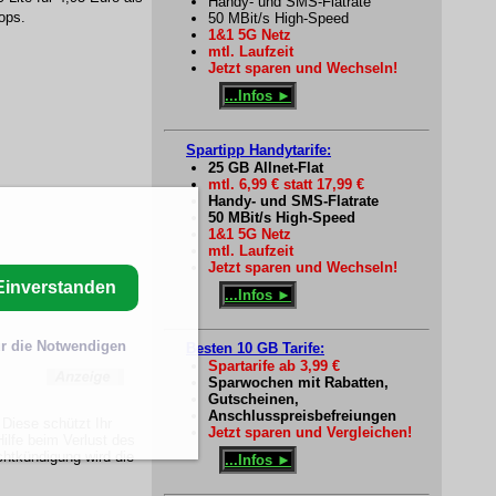
Handy- und SMS-Flatrate
ops.
50 MBit/s High-Speed
1&1 5G Netz
mtl. Laufzeit
Jetzt sparen und Wechseln!
...Infos ►
Spartipp Handytarife:
25 GB Allnet-Flat
mtl. 6,99 € statt 17,99 €
Handy- und SMS-Flatrate
50 MBit/s High-Speed
1&1 5G Netz
mtl. Laufzeit
Jetzt sparen und Wechseln!
Einverstanden
...Infos ►
r die Notwendigen
Besten 10 GB Tarife:
Spartarife ab 3,99 €
Sparwochen mit Rabatten,
Gutscheinen,
Anschlusspreisbefreiungen
 Diese schützt Ihr
Jetzt sparen und Vergleichen!
ilfe beim Verlust des
chtkündigung wird die
...Infos ►