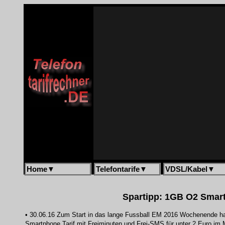
Home
▼
Telefontarife
▼
VDSL/Kabel
▼
Spartipp: 1GB O2 Smartp
• 30.06.16 Zum Start in das lange Fussball EM 2016 Wochenende habe
Smartphone Tarif mit Freiminuten und Frei-SMS für unter 2 Euro im 