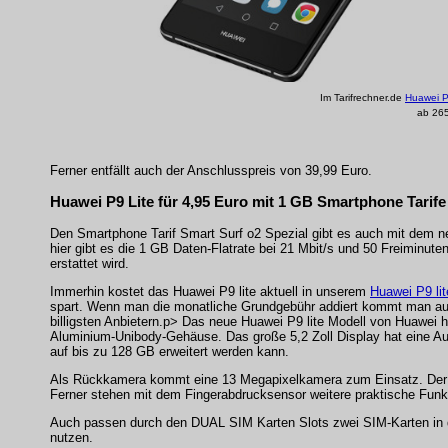
Im Tarifrechner.de
Huawei P9
ab 265
Ferner entfällt auch der Anschlusspreis von 39,99 Euro.
Huawei P9 Lite für 4,95 Euro mit 1 GB Smartphone Tarife 
Den Smartphone Tarif Smart Surf o2 Spezial gibt es auch mit dem 
hier gibt es die 1 GB Daten-Flatrate bei 21 Mbit/s und 50 Freiminut
erstattet wird.
Immerhin kostet das Huawei P9 lite aktuell in unserem
Huawei P9 lit
spart. Wenn man die monatliche Grundgebühr addiert kommt man auf 
billigsten Anbietern.p> Das neue Huawei P9 lite Modell von Huawei
Aluminium-Unibody-Gehäuse. Das große 5,2 Zoll Display hat eine Au
auf bis zu 128 GB erweitert werden kann.
Als Rückkamera kommt eine 13 Megapixelkamera zum Einsatz. Der n
Ferner stehen mit dem Fingerabdrucksensor weitere praktische Funk
Auch passen durch den DUAL SIM Karten Slots zwei SIM-Karten in
nutzen.