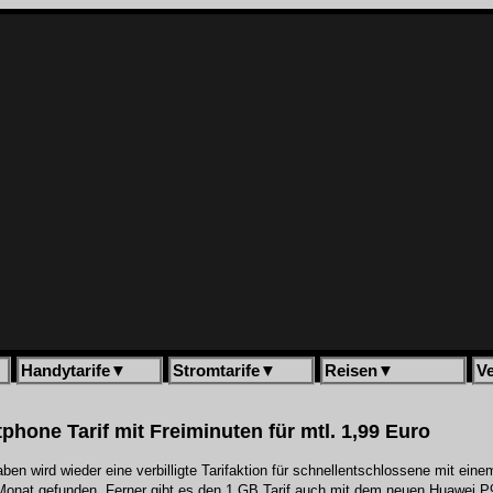
Handytarife
▼
Stromtarife
▼
Reisen
▼
V
hone Tarif mit Freiminuten für mtl. 1,99 Euro
n wird wieder eine verbilligte Tarifaktion für schnellentschlossene mit ein
Monat gefunden. Ferner gibt es den 1 GB Tarif auch mit dem neuen Huawei P9 