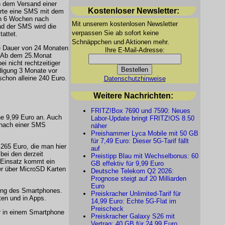
h dem Versand einer
Kostenloser Newsletter:
arte eine SMS mit dem
en 6 Wochen nach
Mit unserem kostenlosen Newsletter
nd der SMS wird die
verpassen Sie ab sofort keine
attet.
Schnäppchen und Aktionen mehr.
e Dauer von 24 Monaten
Ihre E-Mail-Adresse:
9. Ab dem 25.Monat
ei nicht rechtzeitiger
digung 3 Monate vor
schon alleine 240 Euro.
Datenschutzhinweise
Weitere Nachrichten:
FRITZ!Box 7690 und 7590: Neues
he 9,99 Euro an. Auch
Labor-Update bringt FRITZ!OS 8.50
r nach einer SMS
näher
Preishammer Lyca Mobile mit 50 GB
für 7,49 Euro: Dieser 5G-Tarif fällt
 265 Euro, die man hier
auf
bei den derzeit
Preistipp Blau mit Wechselbonus: 60
m Einsatz kommt ein
GB effektiv für 9,99 Euro
er über MicroSD Karten
Deutsche Telekom Q2 2026:
Prognose steigt auf 20 Milliarden
Euro
ung des Smartphones.
Preiskracher Unlimited-Tarif für
ten und in Apps.
14,99 Euro: Echte 5G-Flat im
Preischeck
r in einem Smartphone
Preiskracher Galaxy S26 mit
Vertrag: 40 GB für 24,99 Euro