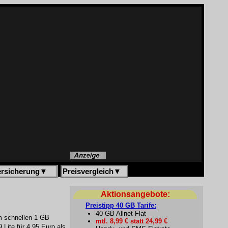
ersicherung
▼
Preisvergleich
▼
Aktionsangebote:
Preistipp 40 GB Tarife:
40 GB Allnet-Flat
em schnellen 1 GB
mtl. 8,99 € statt 24,99 €
Lite für 4,95 Euro als