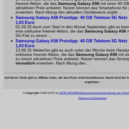
freenet-Aktion, die das
Samsung Galaxy A56
mit einer 40 GB
attraktiven Preis anbietet. Nutzer können das Smartphone für
erwerben. Nach Abzug des aktuellen Gerätewerts ergibt ...
Samsung Galaxy A56 Preistipp: 40 GB Telekom 5G Netz fü
1,03 Euro
01.09.25 Auch zum Start in den Monat September gibt es be
eine exklusive freenet-Aktion, die das
Samsung Galaxy A56
m
5G-Flat zu einem ...
Samsung Galaxy A56 Preistipp: 40 GB Telekom 5G Netz fü
1,03 Euro
13.08.25 Weiterhin gibt es auch unter der Woche beim Handy
exklusive freenet-Aktion, die das
Samsung Galaxy A56
mit e
zu einem attraktiven Preis anbietet. Nutzer können das Smar
monatlich
erwerben. Nach Abzug des ...
Auf dieser Seite gibt es Affilate Links, die den Preis nicht beeinflussen. Damit wird der
angeboten
©
Copyright
1998-2026 by
DATA INFORM-Datenmanagementsysteme der Infor
Datenschutzhinweise