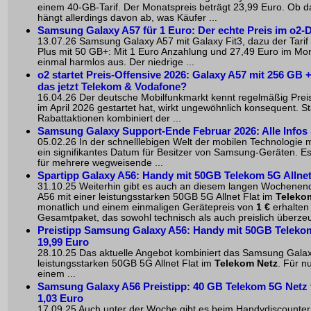
einem 40-GB-Tarif. Der Monatspreis beträgt 23,99 Euro. Ob da
hängt allerdings davon ab, was Käufer ...
Samsung Galaxy A57 für 1 Euro: Der echte Preis im o2-
13.07.26 Samsung Galaxy A57 mit Galaxy Fit3, dazu der Tari
Plus mit 50 GB+: Mit 1 Euro Anzahlung und 27,49 Euro im Mon
einmal harmlos aus. Der niedrige ...
o2 startet Preis-Offensive 2026: Galaxy A57 mit 256 GB +
das jetzt Telekom & Vodafone?
16.04.26 Der deutsche Mobilfunkmarkt kennt regelmäßig Prei
im April 2026 gestartet hat, wirkt ungewöhnlich konsequent. St
Rabattaktionen kombiniert der ...
Samsung Galaxy Support-Ende Februar 2026: Alle Infos
05.02.26 In der schnelllebigen Welt der mobilen Technologie 
ein signifikantes Datum für Besitzer von Samsung-Geräten. Es
für mehrere wegweisende ...
Spartipp Galaxy A56: Handy mit 50GB Telekom 5G Allnet F
31.10.25 Weiterhin gibt es auch an diesem langen Wochene
A56 mit einer leistungsstarken 50GB 5G Allnet Flat im
Teleko
monatlich und einem einmaligen Gerätepreis von
1 €
erhalten 
Gesamtpaket, das sowohl technisch als auch preislich überzeug
Preistipp Samsung Galaxy A56: Handy mit 50GB Telekom 5
19,99 Euro
28.10.25 Das aktuelle Angebot kombiniert das Samsung Galax
leistungsstarken 50GB 5G Allnet Flat im
Telekom Netz
. Für n
einem ...
Samsung Galaxy A56 Preistipp: 40 GB Telekom 5G Netz fü
1,03 Euro
17.09.25 Auch unter der Woche gibt es beim Handydiscounter