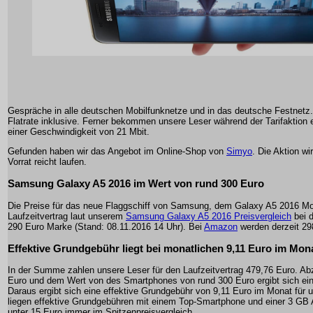
Gespräche in alle deutschen Mobilfunknetze und in das deutsche Festnetz.
Flatrate inklusive. Ferner bekommen unsere Leser während der Tarifaktion 
einer Geschwindigkeit von 21 Mbit.
Gefunden haben wir das Angebot im Online-Shop von
Simyo
. Die Aktion w
Vorrat reicht laufen.
Samsung Galaxy A5 2016 im Wert von rund 300 Euro
Die Preise für das neue Flaggschiff von Samsung, dem Galaxy A5 2016 Mod
Laufzeitvertrag laut unserem
Samsung Galaxy A5 2016 Preisvergleich
bei 
290 Euro Marke (Stand: 08.11.2016 14 Uhr). Bei
Amazon
werden derzeit 298
Effektive Grundgebühr liegt bei monatlichen 9,11 Euro im Mon
In der Summe zahlen unsere Leser für den Laufzeitvertrag 479,76 Euro. Ab
Euro und dem Wert von des Smartphones von rund 300 Euro ergibt sich ei
Daraus ergibt sich eine effektive Grundgebühr von 9,11 Euro im Monat für u
liegen effektive Grundgebühren mit einem Top-Smartphone und einer 3 GB A
unter 15 Euro immer im Spitzenpreisvergleich.