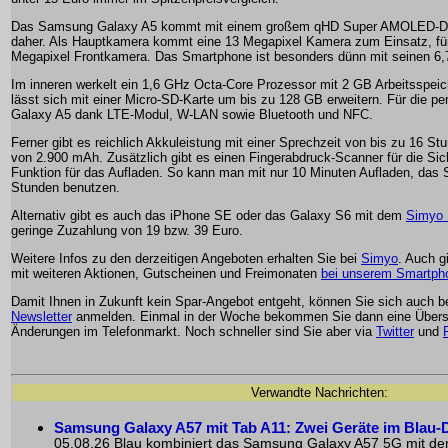
Das Samsung Galaxy A5 kommt mit einem großem qHD Super AMOLED-Disp
daher. Als Hauptkamera kommt eine 13 Megapixel Kamera zum Einsatz, für d
Megapixel Frontkamera. Das Smartphone ist besonders dünn mit seinen 6
Im inneren werkelt ein 1,6 GHz Octa-Core Prozessor mit 2 GB Arbeitsspeich
lässt sich mit einer Micro-SD-Karte um bis zu 128 GB erweitern. Für die per
Galaxy A5 dank LTE-Modul, W-LAN sowie Bluetooth und NFC.
Ferner gibt es reichlich Akkuleistung mit einer Sprechzeit von bis zu 16 St
von 2.900 mAh. Zusätzlich gibt es einen Fingerabdruck-Scanner für die Sich
Funktion für das Aufladen. So kann man mit nur 10 Minuten Aufladen, das 
Stunden benutzen.
Alternativ gibt es auch das iPhone SE oder das Galaxy S6 mit dem
Simyo B
geringe Zuzahlung von 19 bzw. 39 Euro.
Weitere Infos zu den derzeitigen Angeboten erhalten Sie bei
Simyo
. Auch g
mit weiteren Aktionen, Gutscheinen und Freimonaten
bei unserem Smartpho
Damit Ihnen in Zukunft kein Spar-Angebot entgeht, können Sie sich auch 
Newsletter
anmelden. Einmal in der Woche bekommen Sie dann eine Übersi
Änderungen im Telefonmarkt. Noch schneller sind Sie aber via
Twitter
und
Verwandte Nachrichten:
Samsung Galaxy A57 mit Tab A11: Zwei Geräte im Blau-
05.08.26 Blau kombiniert das Samsung Galaxy A57 5G mit de