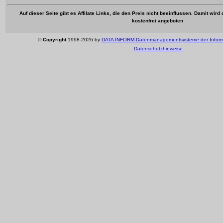
Auf dieser Seite gibt es Affilate Links, die den Preis nicht beeinflussen. Damit wir
kostenfrei angeboten
©
Copyright
1998-2026 by
DATA INFORM-Datenmanagementsysteme der Infor
Datenschutzhinweise