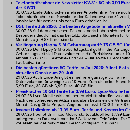
Telefontarifrechner.de Newsletter KW31: 5G ab 3,99 Euro
der KW31
31.07.26 Ende Juli drücken mehrere Anbieter ihre Preise noc
Telefontarifrechner.de Newsletter der Kalenderwoche 31 zeigt
inzwischen für weniger als zehn Euro erhältlich ist. ...
DSL Tarife Juli 2026: Die besten Angebote im aktuellen V
30.07.26 Auf dem deutschen Festnetzmarkt haben sich mehre
Besonders deutlich ist das bei 1&1: Statt sechs Monaten für 0 
Monate zu je 9,99 Euro. sim.de ...
Verlängerung Happy SIM Geburtstagstarif: 75 GB 5G für
30.07.26 Der Happy SIM Geburtstagstarif geht in die Verlänger
Geburtstagstarif viel Datenvolumen in die Preisklasse unter 10 
enthält 75 GB 5G, Telefonie- und SMS-Flat sowie EU-Roamin
Laufzeitvariante ...
Die besten günstigen 5G Tarife im Juli 2026: Allnet-Flats
aktuellen Check zum 29. Juli
29.07.26 Auch Ende Juli gibt es mehrere günstige 5G Tarife mit 
Datenvolumen für weniger als 10 Euro. Zum aktuellen Stand f
5,99 Euro, 35 GB ab 6,99 Euro, 40 GB für ...
Preiskracher 10 GB Tarife für 3,99 Euro: Lyca-Mobile-Ta
29.07.26 Lyca Mobile wirbt mit neuen Mobilfunktarifen zu auffä
Nach den vorliegenden Aktionsangaben beginnen die Vertragst
Monat. Das größte Prepaid-Angebot umfasst 120 GB für 9,99 
freenet Unlimited ab 17,99 Euro: Tarife und Kosten im C
28.07.26 freenet Unlimited Mobile startet aktuell bei 17,99 Eu
unbegrenztes Datenvolumen im 5G-Netz von Telefónica. Die Ta
vor allem bei der maximalen Geschwindigkeit. Zur Wahl ...