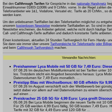
Bei den
Callthrough Tarifen
für Gespräche in das
nationale Handynetz
lie
Einwahlnummer 01803-110086 und 9 Ct/Min. vorne. In der Regel zahlen die
Telefonanbieter wie 1&1, Vodafone, Versatel etc. Tarife ab 20 Ct/Min., so d
werden kann.
Um den unliebsamen Tariffallen bei den Telefontarifen möglichst zu entgehen
unserem
kostenlosen Newsletter
moderierte Tariftabellen an. So sind in den
Newsletter erscheinen, die Anbieter gelistet, welche nicht durch häufige Tar
Call- und Callthrough-Tarife auffallen und dadurch konstante Tarife anbieten
Einen kostenlosen, aktuellen 24 Stunden Tarifvergleich für Fern- Handy- 
Sie dann wie immer über unsere
Tarifvergleiche für Telefontarife
oder Billig
und beim
Callthrough Tarifvergleich
machen.
Verwandte Nachrichten:
Preishammer Lyca Mobile mit 50 GB für 7,49 Euro: Dieser 
07.08.26 Im deutschen Mobilfunkmarkt ist bei Tarifen unter 10
los. Trotzdem sticht ein Angebot besonders heraus: Lyca Mobi
Datenvolumen für 7,49 Euro monatlich. ...
Preistipp Blau mit Wechselbonus: 60 GB effektiv für 9,9
07.08.26 Im August verschärft sich der Wettbewerb bei günsti
setzt dabei vor allem auf viel Datenvolumen zu einem übers
auf einen ...
Preiskracher 25 GB 5G für 4,99 Euro: Lyca greift Discou
05.08.26 Bei Lyca Mobile beginnen die neuen Tarife mit 10 GB
Für 25 GB werden 4,99 Euro fällig, 50 GB kosten 7,49 Euro.
Tarife mit 32 GB für 4,49 Euro und 120 GB für ...