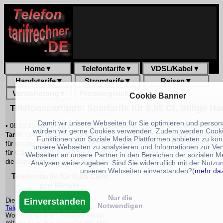
Home
▼
Telefontarife
▼
VDSL/Kabel
▼
Handytarife
▼
Stromtarife
▼
Reisen
▼
Versicherung
▼
Preisvergleich
▼
Cookie Banner
Telefonspartipps: Spartarife für 0,65 Ct, Billige Ha
Damit wir unsere Webseiten für Sie optimieren und person
• 08.10.16 Zum Start in ein weiteres Herbstferienwochenende haben wir wied
würden wir gerne Cookies verwenden. Zudem werden Cooki
Tarife
für unsere Leser. So gibt es die
Telefontarife
durch den Preiskampf de
Funktionen von Soziale Media Plattformen anbieten zu könn
für unsere Leser. Und die Spartarife für Gespräche in das Fest- und Handy-
unsere Webseiten zu analysieren und Informationen zur V
für Call-by-Call und Callthrough liegen weiterhin unter der 1 Cent Marke be
Webseiten an unsere Partner in den Bereichen der sozialen M
die Handytarife bei den Inlandsgesprächen liegen wieder deutlich unter der
Analysen weiterzugeben. Sind Sie widerruflich mit der Nutzu
unseren Webseiten einverstanden?(
mehr da
Telefontarife für 0,65 Cent
pro Minute
Nur die
Die
billigsten Call by Call
Einverstanden
Notwendigen
Telefontarife
gibt es an diesem
Wochenende beim Anbieter Priotel
mit der Einwahlnummer 01068. Hier