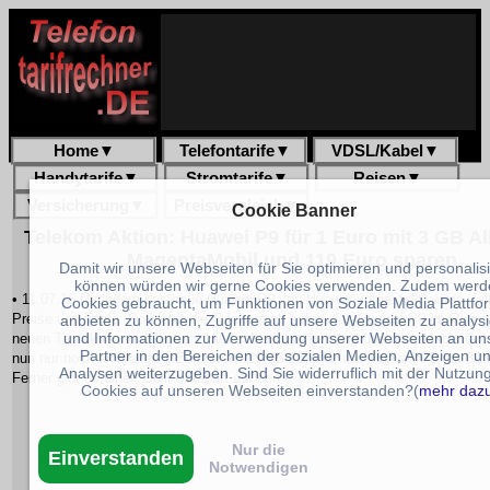
Home
▼
Telefontarife
▼
VDSL/Kabel
▼
Handytarife
▼
Stromtarife
▼
Reisen
▼
Versicherung
▼
Preisvergleich
▼
Cookie Banner
Telekom Aktion: Huawei P9 für 1 Euro mit 3 GB All
MagentaMobil und 119 Euro sparen
Damit wir unsere Webseiten für Sie optimieren und personalis
können würden wir gerne Cookies verwenden. Zudem werd
• 11.07.16 Nachdem das neue Huawei P9 von Huawei vorgestellt wurde, fall
Cookies gebraucht, um Funktionen von Soziale Media Plattfo
Preise und Tarife. So bietet die Telekom ab sofort das Huawei P9 im Rahm
anbieten zu können, Zugriffe auf unsere Webseiten zu analys
und Informationen zur Verwendung unserer Webseiten an un
neuen Tarifaktion verbilligt an. Hier zahlen unsere Leser bei dem Magentamo
Partner in den Bereichen der sozialen Medien, Anzeigen u
nun nur noch einmalige 1 Euro statt 119,95 Euro für das Huawei P9 mit 32
Analysen weiterzugeben. Sind Sie widerruflich mit der Nutzun
Ferner gibt es einen Online-Rabatt auf den
Cookies auf unseren Webseiten einverstanden?(
mehr daz
Nur die
Einverstanden
Notwendigen