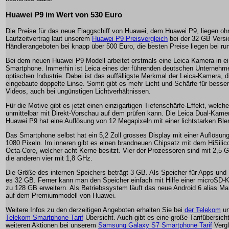
Huawei P9 im Wert von 530 Euro
Die Preise für das neue Flaggschiff von Huawei, dem Huawei P9, liegen oh
Laufzeitvertrag laut unserem
Huawei P9 Preisvergleich
bei der 32 GB Versi
Händlerangeboten bei knapp über 500 Euro, die besten Preise liegen bei ru
Bei dem neuen Huawei P9 Modell arbeitet erstmals eine Leica Kamera in e
Smartphone. Immerhin ist Leica eines der führenden deutschen Unternehm
optischen Industrie. Dabei ist das auffälligste Merkmal der Leica-Kamera, d
eingebaute doppelte Linse. Somit gibt es mehr Licht und Schärfe für besser
Videos, auch bei ungünstigen Lichtverhältnissen.
Für die Motive gibt es jetzt einen einzigartigen Tiefenschärfe-Effekt, welc
unmittelbar mit Direkt-Vorschau auf dem prüfen kann. Die Leica Dual-Kame
Huawei P9 hat eine Auflösung von 12 Megapixeln mit einer lichtstarken Ble
Das Smartphone selbst hat ein 5,2 Zoll grosses Display mit einer Auflösun
1080 Pixeln. Im inneren gibt es einen brandneuen Chipsatz mit dem HiSilic
Octa-Core, welcher acht Kerne besitzt. Vier der Prozessoren sind mit 2,5 
die anderen vier mit 1,8 GHz.
Die Größe des internen Speichers beträgt 3 GB. Als Speicher für Apps und 
es 32 GB. Ferner kann man den Speicher einfach mit Hilfe einer microSD-K
zu 128 GB erweitern. Als Betriebssystem läuft das neue Android 6 alias M
auf dem Premiummodell von Huawei.
Weitere Infos zu den derzeitigen Angeboten erhalten Sie bei
der Telekom
un
Telekom Smartphone Tarif
Übersicht. Auch gibt es eine große Tarifübersicht
weiteren Aktionen bei unserem
Samsung Galaxy S7 Smartphone Tarif
Vergl