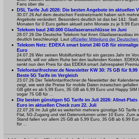
Fans über die ...
DSL Tarife Juli 2026: Die besten Angebote im aktuellen V
30.07.26 Auf dem deutschen Festnetzmarkt haben sich mehr
Angebote verändert. Besonders deutlich ist das bei 1&1: Statt
Monaten für 0 Euro gelten aktuell zehn Monate zu je 9,99 Euro
Telekom baut 240.000 Glasfaseranschlüsse im Juni
28.07.26 Die Deutsche Telekom hat ihren Glasfaserausbau im
deutlich beschleunigt. Laut
offizieller Mitteilung der Deutsche
Telekom Netz: EDEKA smart bietet 240 GB für einmalige
Euro
24.07.26 Wer seinen Mobilfunktarif für ein ganzes Jahr im Vo
bezahlt, will vor allem Ruhe bei den laufenden Kosten. EDEKA
senkt nun den Preis für das EDEKA smart Jahrespaket Premium
Telefontarifrechner.de Newsletter KW 30: 75 GB für 9,99 
Beste 5G Tarife im Vergleich
23.07.26 Der Telefontarifrechner.de Newsletter der Kalender
zeigt, wie weit die Preise für mobile Daten inzwischen gefallen
GB gibt es ab 5,99 Euro, 35 GB ab 6,99 Euro und Happy SIM b
sogar 75 GB für ...
Die besten günstigen 5G Tarife im Juli 2026: Allnet-Flats
Euro im aktuellen Check zum 22. Juli
22.07.26 Im Juli gibt es weiterhin mehrere günstige 5G Tarife m
Flat, 5G-Zugang und viel Datenvolumen unter 10 Euro. Zum a
Stand fallen vor allem 25 GB ab 5,99 Euro, 35 GB ab 6,99 Eu
für ...