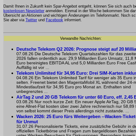
Damit Ihnen in Zukunft kein Spar-Angebot entgeht, können Sie sich auch 
kostenlosen Newsletter
anmelden. Einmal in der Woche bekommen Sie dan
Übersicht an Aktionen und wichtigen Änderungen im Telefonmarkt. Noch sch
Sie aber via
Twitter
und
Facebook
informiert.
Verwandte Nachrichten:
Deutsche Telekom Q2 2026: Prognose steigt auf 20 Milli
07.08.26 Die Deutsche Telekom Quartalszahlen für das zweite
2026 fallen ordentlich aus: 29,9 Milliarden Euro Umsatz, 11,8 M
Euro bereinigtes EBITDA AL und 5,0 Milliarden Euro Free Cas
Auffällig ist vor ...
Telekom Unlimited für 34,95 Euro: Drei SIM-Karten inklu
04.08.26 Ein Telekom Unlimited Tarif für weniger als 35 Euro i
selten. Freenet bietet den MagentaMobil XL während der 24-
Mindestlaufzeit für 34,95 Euro pro Monat an. Enthalten sind
unbegrenztes ...
AirTag 2 und 20 GB Telekom für unter 60 Euro, eff. 2,45 
03.08.26 Nur noch kurze Zeit: Ein neuer Apple AirTag, 20 GB
eine Allnet-Flat kosten über zwei Jahre rechnerisch nur 58,89
von selbst kommt dieser Preis allerdings nicht zustande. ...
Wacken 2026: 25 Euro fürs Weitergeben --Wacken-Ticket
für Unmut
31.07.26 Personalisierte Tickets, eine zusätzliche Gebühr in d
offiziellen Ticketbörse und Fragen zum bargeldlosen Bezahle
unter Wacken-Besuchern für Diskussionen. Besonders ärgern s