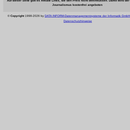
Auf dieser Seite gibt es Affilate Links, die den Preis nicht beeinflussen. Damit wird de
Journalismus kostenfrei angeboten
©
Copyright
1998-2026 by
DATA INFORM-Datenmanagementsysteme der Informatik GmbH
Datenschutzhinweise