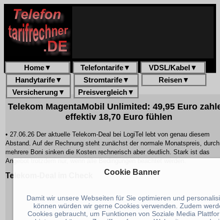
Home
▼
Telefontarife
▼
VDSL/Kabel
▼
Handytarife
▼
Stromtarife
▼
Reisen
▼
Versicherung
▼
Preisvergleich
▼
Telekom MagentaMobil Unlimited: 49,95 Euro zahl
effektiv 18,70 Euro fühlen
• 27.06.26 Der aktuelle Telekom-Deal bei LogiTel lebt von genau diesem
Abstand. Auf der Rechnung steht zunächst der normale Monatspreis, durch
mehrere Boni sinken die Kosten rechnerisch aber deutlich. Stark ist das
Angebot trotzdem nur, wenn alle Bedingungen beachtet werden.
Cookie Banner
Telekom-Deal im Check
Damit wir unsere Webseiten für Sie optimieren und personalis
können würden wir gerne Cookies verwenden. Zudem werd
Cookies gebraucht, um Funktionen von Soziale Media Plattfo