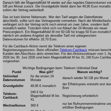
Danach fällt der MagentaMobil M wieder auf das reguläre Datenvolumen vo
GB pro Monat zurück. Die Grundgebühr bleibt dann bei 49,95 Euro monatlic
sofern der Vertrag weiterläuft.
Das ist kein kleiner Nebensatz. Wer den Tarif wegen der Datenflatrate
abschließt, sollte sich das Vertragsende vormerken. Nach der Mindestlaufz
verlängert sich der Vertrag nicht noch einmal um zwei Jahre, sondern läuft
monatlich weiter. Trotzdem lohnt sich vor Ablauf der 24 Monate ein neuer
Preisvergleich. Ein MagentaMobil M mit 50 GB für knapp 50 Euro monatlich
nämlich ein anderes Angebot als derselbe Tarif mit unbegrenztem
Datenvolumen für effektiv 18,70 Euro.
Für die Cashback-Aktion nennt die Telekom einen eigenen
Registrierungsprozess. Beim offiziellen
Telekom-Cashback
müssen berecht
Kunden den Abschluss aktiv einreichen. Für den Aktionszeitraum vom 1. Ap
2026 bis 30. Juni 2026 sind beim MagentaMobil M bis XL 240 Euro Cashb
vorgesehen.
Wichtige Bedingungen beim Telekom Unlimited Deal
Punkt
Was gilt?
Warum wichtig?
Unlimited
für die ersten 24
danach wieder 50 GB pro Monat
Datenvolumen
Monate
der Effektivpreis entsteht erst du
Grundgebühr
49,95 € monatlich
Boni
240 € für
Telekom-
MagentaMobil M bis
Registrierung erforderlich
Cashback
XL
nur bei Rufnummernmitnahme un
Wechselbonus
300 €
erfüllten Bedingungen