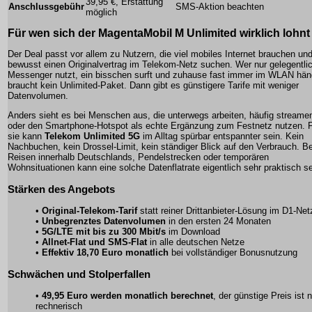
39,95 €, Erstattung
Anschlussgebühr
SMS-Aktion beachten
möglich
Für wen sich der MagentaMobil M Unlimited wirklich lohnt
Der Deal passt vor allem zu Nutzern, die viel mobiles Internet brauchen un
bewusst einen Originalvertrag im Telekom-Netz suchen. Wer nur gelegentli
Messenger nutzt, ein bisschen surft und zuhause fast immer im WLAN hän
braucht kein Unlimited-Paket. Dann gibt es günstigere Tarife mit weniger
Datenvolumen.
Anders sieht es bei Menschen aus, die unterwegs arbeiten, häufig streame
oder den Smartphone-Hotspot als echte Ergänzung zum Festnetz nutzen. 
sie kann
Telekom Unlimited 5G
im Alltag spürbar entspannter sein. Kein
Nachbuchen, kein Drossel-Limit, kein ständiger Blick auf den Verbrauch. Be
Reisen innerhalb Deutschlands, Pendelstrecken oder temporären
Wohnsituationen kann eine solche Datenflatrate eigentlich sehr praktisch se
Stärken des Angebots
•
Original-Telekom-Tarif
statt reiner Drittanbieter-Lösung im D1-Net
•
Unbegrenztes Datenvolumen
in den ersten 24 Monaten
•
5G/LTE mit bis zu 300 Mbit/s
im Download
•
Allnet-Flat und SMS-Flat
in alle deutschen Netze
•
Effektiv 18,70 Euro monatlich
bei vollständiger Bonusnutzung
Schwächen und Stolperfallen
•
49,95 Euro werden monatlich berechnet
, der günstige Preis ist 
rechnerisch