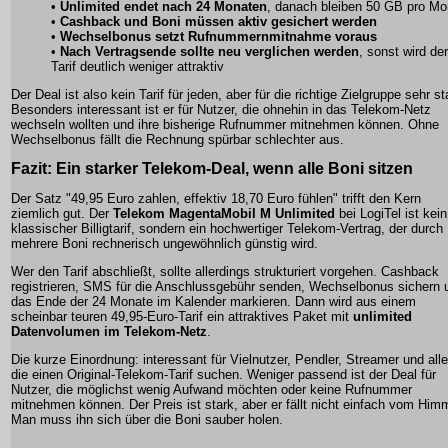
•
Unlimited endet nach 24 Monaten
, danach bleiben 50 GB pro Mo
•
Cashback und Boni müssen aktiv gesichert werden
•
Wechselbonus setzt Rufnummernmitnahme voraus
•
Nach Vertragsende sollte neu verglichen werden
, sonst wird der
Tarif deutlich weniger attraktiv
Der Deal ist also kein Tarif für jeden, aber für die richtige Zielgruppe sehr st
Besonders interessant ist er für Nutzer, die ohnehin in das Telekom-Netz
wechseln wollten und ihre bisherige Rufnummer mitnehmen können. Ohne
Wechselbonus fällt die Rechnung spürbar schlechter aus.
Fazit: Ein starker Telekom-Deal, wenn alle Boni sitzen
Der Satz "49,95 Euro zahlen, effektiv 18,70 Euro fühlen" trifft den Kern
ziemlich gut. Der
Telekom MagentaMobil M Unlimited
bei LogiTel ist kein
klassischer Billigtarif, sondern ein hochwertiger Telekom-Vertrag, der durch
mehrere Boni rechnerisch ungewöhnlich günstig wird.
Wer den Tarif abschließt, sollte allerdings strukturiert vorgehen. Cashback
registrieren, SMS für die Anschlussgebühr senden, Wechselbonus sichern 
das Ende der 24 Monate im Kalender markieren. Dann wird aus einem
scheinbar teuren 49,95-Euro-Tarif ein attraktives Paket mit
unlimited
Datenvolumen im Telekom-Netz
.
Die kurze Einordnung: interessant für Vielnutzer, Pendler, Streamer und alle
die einen Original-Telekom-Tarif suchen. Weniger passend ist der Deal für
Nutzer, die möglichst wenig Aufwand möchten oder keine Rufnummer
mitnehmen können. Der Preis ist stark, aber er fällt nicht einfach vom Him
Man muss ihn sich über die Boni sauber holen.