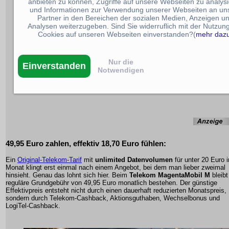
anbieten zu können, Zugriffe auf unsere Webseiten zu analys
und Informationen zur Verwendung unserer Webseiten an un
Partner in den Bereichen der sozialen Medien, Anzeigen u
Analysen weiterzugeben. Sind Sie widerruflich mit der Nutzun
Cookies auf unseren Webseiten einverstanden?(
mehr daz
Nur die
Einverstanden
Notwendigen
49,95 Euro zahlen, effektiv 18,70 Euro fühlen:
Ein
Original-Telekom-Tarif
mit
unlimited Datenvolumen
für unter 20 Euro 
Monat klingt erst einmal nach einem Angebot, bei dem man lieber zweimal
hinsieht. Genau das lohnt sich hier. Beim
Telekom MagentaMobil M
bleibt
reguläre Grundgebühr von 49,95 Euro monatlich bestehen. Der günstige
Effektivpreis entsteht nicht durch einen dauerhaft reduzierten Monatspreis,
sondern durch Telekom-Cashback, Aktionsguthaben, Wechselbonus und
LogiTel-Cashback.