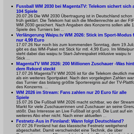
Fussball WM 2030 bei MagentaTV: Telekom sichert sich a
104 Spiele
20.07.26 Die WM 2030 Übertragung ist in Deutschland schon
früh geklärt. Die Telekom hat sich die Medienrechte an der FI
WM 2030 gesichert. Nach Angaben des Konzerns sollen alle 
Spiele des Turniers bei ...
Verlängerung Waipu.tv WM 2026: Stick im Sport-Modus 
nur 4,99 Euro
17.07.26 Nur noch bis zum kommenden Sonntag, dem 19.Juli
gibt es das WM-Paket mit Stick für mtl. 4,99 Euro. Im Mittelpu
steht dabei das waipu.tv Start-Jahrespaket inklusive waipu.tv
Stick ...
MagentaTV WM 2026: 200 Millionen Zuschauer -Was hint
dem Rekord steckt
17.07.26 MagentaTV WM 2026 ist für die Telekom deutlich m
als ein weiteres Sportpaket. Nach den vorgelegten Zahlen war
das Turnier das bislang größte Sportereignis auf der TV-Platt
des Konzerns. ...
WM 2026 im Stream: Fans zahlen nur 20 Euro für alle
Spiele
15.07.26 Die Fußball WM 2026 macht sichtbar, wo der Stream
Markt für viele Zuschauerinnen und Zuschauer an seine Gren
stößt. Das Interesse an Live Fußball ist groß. Die Lust auf ein
weiteres Abo eher nicht. Nach einer aktuellen ...
Festnetz-Aus in Finnland: Wann folgt Deutschland?
07.07.26 Finnland hat das klassische Festnetz weitgehend
abgeschaltet. Damit verschwindet eine Technik, die über