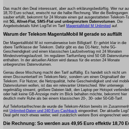
Das macht den Deal interessant, aber auch erklärungsbedürftig. Wer nur au
18,70 Euro schaut, erwischt nur die halbe Rechnung. Wer die Bedingungen
sauber erfüllt, bekommt für 24 Monate einen gut ausgestatteten Telekom-Ta
mit
5G, Allnet-Flat, SMS-Flat und unbegrenztem Datenvolumen
. Die
Angebotsdetails führt LogiTel im Tarif
MagentaMobil M Unlimited
auf.
Warum der Telekom MagentaMobil M gerade so auffällt
Der MagentaMobil M ist normalerweise kein Billigtarif. Er gehört klar in die
obere Tarifklasse der Telekom. Dafür gibt es das D1-Netz, hohe 5G-
Geschwindigkeit und einen klassischen Laufzeitvertrag mit 24 Monaten
Mindestvertragslaufzeit. Im regulären Tarifumfang sind 50 GB Datenvolume
enthalten. In der aktuellen Aktion wird daraus für die ersten 24 Monate
unbegrenztes Datenvolumen.
Genau diese Mischung macht den Tarif auffällig. Es handelt sich nicht um
einen Discountertarif im Telekom-Netz, sondern um einen Originaltarif der
Telekom. Für Nutzer, die Netzqualität, hohe Geschwindigkeit und viel mobil
Datenvolumen wollen, ist das ein relevanter Unterschied. Wer unterwegs
regelmäßig streamt, größere Dateien lädt, den Laptop per Hotspot verbindet
oder halt keine GB-Anzeige mehr im Blick behalten möchte, bekommt hier
deutlich mehr Ruhe als bei einem klassischen 20-, 30- oder 50-GB-Tarif.
Auf Telefontarifrechner.de wurde die Telekom-Aktion bereits im Zusammen
mit
Unlimited-Daten und 240 Euro Cashback
eingeordnet. Der aktuelle LogiT
Deal geht noch etwas weiter, weil zusätzlich weitere Boni eingerechnet wer
Die Rechnung: So werden aus 49,95 Euro effektiv 18,70 E