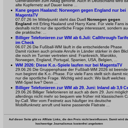
Generationen zum Alltag gehörte. Auch in Deutschland wird d
alte Kupfernetz auf Dauer keine ...
Kane gegen Haaland: Norwegen gegen England nur bei
MagentaTV
07.07.26 Im Mittelpunkt steht das Duell
Norwegen gegen
England
mit Erling Haaland und Harry Kane. Für viele Fans is
deshalb nicht nur die sportliche Frage interessant, sondern a
die praktische: ...
Billiger Telefonieren zur WM ab 6.Juli: Callthrough-Tarif
im Check
06.07.26 Die Fußball-WM läuft in die entscheidende Phase.
Damit rücken auch private Anrufe in Länder stärker in den Blic
die noch im Turnier vertreten sind: Frankreich, Marokko,
Norwegen, England, Portugal, Spanien, USA, Belgien, ...
WM 2026: Diese K.o.-Spiele laufen nur bei MagentaTV
29.06.26 Die Gruppenphase der Fußball-WM 2026 ist beende
nun beginnt die K.o.-Phase. Für viele Fans stellt sich damit nic
nur die sportliche Frage. Wichtig wird auch: Wo läuft welches
WM-Spiel live? Denn ...
Billiger Telefonieren zur WM ab 29. Juni: Inland ab 3,9 C
29.06.26 Billiger Telefonieren ist auch ab dem 29. Juni möglich
allerdings nicht mehr so bequem wie früher mit klassischem Ca
by-Call. Wer vom Festnetz aus häufiger ins deutsche
Mobilfunknetz anruft und keine passende Flatrate ...
Auf dieser Seite gibt es Affilate Links, die den Preis nicht beeinflussen. Damit wird de
hochwertige Journalismus kostenfrei angeboten