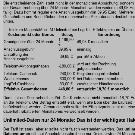
Die entscheidende Zahl steht nicht in der monatlichen Abbuchung, sondern 
der Gesamtrechnung über 24 Monate. Monatlich werden weiterhin 49,95 Eu
fällig. Dazu kommt regulär eine Anschlussgebühr von 39,95 Euro. Mehrere
Gutschriften und Boni drücken den rechnerischen Preis danach deutlich na
unten.
Telekom MagentaMobil M Unlimited bei LogiTel: Effektivpreis im Überbli
Kostenpunkt oder Bonus
Betrag
Einordnung
1.198,80
Grundgebühr über 24 Monate
49,95 € monatlich
€
Anschlussgebühr
39,95 €
einmalig
Erstattung der
-39,95 €
per SMS-Aktion
Anschlussgebühr
wird auf der Rechnung
Telekom-Aktionsguthaben
-180,00 €
gutgeschrieben
Telekom-Cashback
-240,00 €
Registrierung erforderlich
Wechselbonus
-300,00 €
bei Rufnummernmitnahme
LogiTel-Cashback
-30,00 €
zusätzlicher Händlerbonus
Effektive Gesamtkosten
448,80 €
entspricht 18,70 € monatlich
Damit ist der Deal schnell erklärt: Der Kunde zahlt nicht monatlich 18,70 E
an die Telekom. Der Betrag entsteht erst, wenn alle Boni über die Laufzeit
berücksichtigt werden. Genau deshalb sollte der Effektivpreis nicht mit ein
dauerhaft rabattierten Monatspreis verwechselt werden.
Unlimited-Daten nur 24 Monate: Das ist der wichtigste Ha
Der Tarif ist stark, aber er sollte nicht falsch verstanden werden. Das
unlim
Datenvolumen
gilt laut Angebotsbeschreibung nur für die ersten 24 Monate