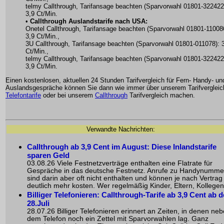
telmy Callthrough, Tarifansage beachten (Sparvorwahl 01801-322422
3,9 Ct/Min.
•
Callthrough Auslandstarife nach USA:
Onetel Callthrough, Tarifansage beachten (Sparvorwahl 01801-11008
3,9 Ct/Min.,
3U Callthrough, Tarifansage beachten (Sparvorwahl 01801-011078): 
Ct/Min.,
telmy Callthrough, Tarifansage beachten (Sparvorwahl 01801-322422
3,9 Ct/Min.
Einen kostenlosen, aktuellen 24 Stunden Tarifvergleich für Fern- Handy- un
Auslandsgespräche können Sie dann wie immer über unserem Tarifvergleich
Telefontarife
oder bei unserem
Callthrough
Tarifvergleich machen.
Verwandte Nachrichten:
Callthrough ab 3,9 Cent im August: Diese Inlandstarife
sparen Geld
03.08.26 Viele Festnetzverträge enthalten eine Flatrate für
Gespräche in das deutsche Festnetz. Anrufe zu Handynumme
sind darin aber oft nicht enthalten und können je nach Vertrag
deutlich mehr kosten. Wer regelmäßig Kinder, Eltern, Kollegen 
Billiger Telefonieren: Callthrough-Tarife ab 3,9 Cent ab 
28.Juli
28.07.26 Billiger Telefonieren erinnert an Zeiten, in denen ne
dem Telefon noch ein Zettel mit Sparvorwahlen lag. Ganz