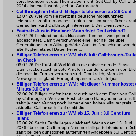
verschwunden ist das Thema aber nicht. Seit Call-by-Call End
2024 eingestellt wurde, gehört Callthrough ...
Callthrough im Inland: Billiger telefonieren ab 3,9 Cent
13.07.26 Wer vom Festnetz ins deutsche Mobilfunknetz
telefoniert, zahlt in manchen Tarifen noch immer spürbar drauf
Genau hier wird Callthrough interessant. Der Dienst wirkt ...
Festnetz-Aus in Finnland: Wann folgt Deutschland?
07.07.26 Finnland hat das klassische Festnetz weitgehend
abgeschaltet. Damit verschwindet eine Technik, die über
Generationen zum Alltag gehörte. Auch in Deutschland wird d
alte Kupfernetz auf Dauer keine ...
Billiger Telefonieren zur WM ab 6.Juli: Callthrough-Tarif
im Check
06.07.26 Die Fußball-WM läuft in die entscheidende Phase.
Damit rücken auch private Anrufe in Länder stärker in den Blic
die noch im Turnier vertreten sind: Frankreich, Marokko,
Norwegen, England, Portugal, Spanien, USA, Belgien, ...
Billiger Telefonieren zur WM: Mit dieser Nummer kostet 
Minute 3,9 Cent
22.06.26 Billiger telefonieren ist auch nach dem Ende von Call
by-Call möglich. Wer vom Festnetz eine Handynummer anruft
zahlt je nach Vertrag noch immer einen hohen Minutenpreis. E
aktueller Callthrough-Tarif senkt die ...
Billiger Telefonieren zur WM ab 15. Juni: 3,9 Cent fürs
Inland
15.06.26 Sechs Tarife liegen gleichauf. Wer ab dem 15. Juni
2026 über eine Callthrough-Nummer billiger telefonieren möch
zahlt bei den günstigsten aufgeführten Angeboten 3,9 Cent pr