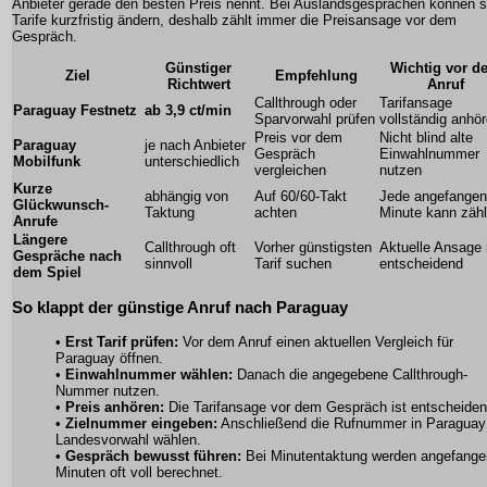
Anbieter gerade den besten Preis nennt. Bei Auslandsgesprächen können s
Tarife kurzfristig ändern, deshalb zählt immer die Preisansage vor dem
Gespräch.
Günstiger
Wichtig vor d
Ziel
Empfehlung
Richtwert
Anruf
Callthrough oder
Tarifansage
Paraguay Festnetz
ab 3,9 ct/min
Sparvorwahl prüfen
vollständig anhö
Preis vor dem
Nicht blind alte
Paraguay
je nach Anbieter
Gespräch
Einwahlnummer
Mobilfunk
unterschiedlich
vergleichen
nutzen
Kurze
abhängig von
Auf 60/60-Takt
Jede angefange
Glückwunsch-
Taktung
achten
Minute kann zäh
Anrufe
Längere
Callthrough oft
Vorher günstigsten
Aktuelle Ansage 
Gespräche nach
sinnvoll
Tarif suchen
entscheidend
dem Spiel
So klappt der günstige Anruf nach Paraguay
•
Erst Tarif prüfen:
Vor dem Anruf einen aktuellen Vergleich für
Paraguay öffnen.
•
Einwahlnummer wählen:
Danach die angegebene Callthrough-
Nummer nutzen.
•
Preis anhören:
Die Tarifansage vor dem Gespräch ist entscheiden
•
Zielnummer eingeben:
Anschließend die Rufnummer in Paraguay
Landesvorwahl wählen.
•
Gespräch bewusst führen:
Bei Minutentaktung werden angefang
Minuten oft voll berechnet.