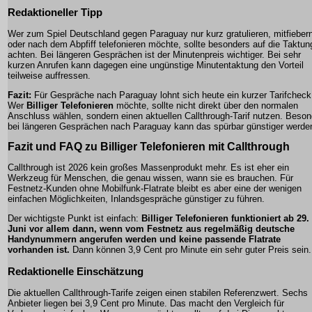
Redaktioneller Tipp
Wer zum Spiel Deutschland gegen Paraguay nur kurz gratulieren, mitfieber
oder nach dem Abpfiff telefonieren möchte, sollte besonders auf die Taktun
achten. Bei längeren Gesprächen ist der Minutenpreis wichtiger. Bei sehr
kurzen Anrufen kann dagegen eine ungünstige Minutentaktung den Vorteil
teilweise auffressen.
Fazit:
Für Gespräche nach Paraguay lohnt sich heute ein kurzer Tarifcheck
Wer
Billiger Telefonieren
möchte, sollte nicht direkt über den normalen
Anschluss wählen, sondern einen aktuellen Callthrough-Tarif nutzen. Beso
bei längeren Gesprächen nach Paraguay kann das spürbar günstiger werde
Fazit und FAQ zu Billiger Telefonieren mit Callthrough
Callthrough ist 2026 kein großes Massenprodukt mehr. Es ist eher ein
Werkzeug für Menschen, die genau wissen, wann sie es brauchen. Für
Festnetz-Kunden ohne Mobilfunk-Flatrate bleibt es aber eine der wenigen
einfachen Möglichkeiten, Inlandsgespräche günstiger zu führen.
Der wichtigste Punkt ist einfach:
Billiger Telefonieren funktioniert ab 29.
Juni vor allem dann, wenn vom Festnetz aus regelmäßig deutsche
Handynummern angerufen werden und keine passende Flatrate
vorhanden ist.
Dann können 3,9 Cent pro Minute ein sehr guter Preis sein.
Redaktionelle Einschätzung
Die aktuellen Callthrough-Tarife zeigen einen stabilen Referenzwert. Sechs
Anbieter liegen bei 3,9 Cent pro Minute. Das macht den Vergleich für