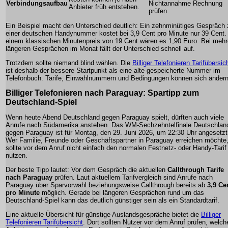
Verbindungsaufbau
Nichtannahme Rechnung
Anbieter früh entstehen.
prüfen.
Ein Beispiel macht den Unterschied deutlich: Ein zehnminütiges Gespräch 
einer deutschen Handynummer kostet bei 3,9 Cent pro Minute nur 39 Cent.
einem klassischen Minutenpreis von 19 Cent wären es 1,90 Euro. Bei mehr
längeren Gesprächen im Monat fällt der Unterschied schnell auf.
Trotzdem sollte niemand blind wählen. Die
Billiger Telefonieren Tarifübersic
ist deshalb der bessere Startpunkt als eine alte gespeicherte Nummer im
Telefonbuch. Tarife, Einwahlnummern und Bedingungen können sich ändern
Billiger Telefonieren nach Paraguay: Spartipp zum
Deutschland-Spiel
Wenn heute Abend Deutschland gegen Paraguay spielt, dürften auch viele
Anrufe nach Südamerika anstehen. Das WM-Sechzehntelfinale Deutschlan
gegen Paraguay ist für Montag, den 29. Juni 2026, um 22:30 Uhr angesetzt
Wer Familie, Freunde oder Geschäftspartner in Paraguay erreichen möchte
sollte vor dem Anruf nicht einfach den normalen Festnetz- oder Handy-Tarif
nutzen.
Der beste Tipp lautet: Vor dem Gespräch die aktuellen
Callthrough Tarife
nach Paraguay
prüfen. Laut aktuellem Tarifvergleich sind Anrufe nach
Paraguay über Sparvorwahl beziehungsweise Callthrough bereits ab
3,9 Ce
pro Minute
möglich. Gerade bei längeren Gesprächen rund um das
Deutschland-Spiel kann das deutlich günstiger sein als ein Standardtarif.
Eine aktuelle Übersicht für günstige Auslandsgespräche bietet die
Billiger
Telefonieren Tarifübersicht
. Dort sollten Nutzer vor dem Anruf prüfen, welch