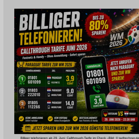
Billiger telefonieren ab 29. Juni: Callthrough-Tarife im Check --Bild: © tarifrechner.d