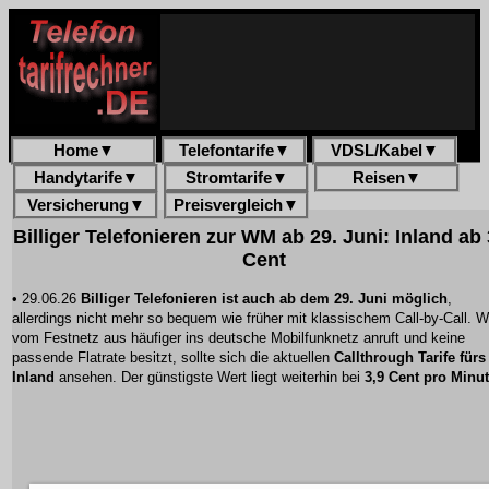
Home
▼
Telefontarife
▼
VDSL/Kabel
▼
Handytarife
▼
Stromtarife
▼
Reisen
▼
Versicherung
▼
Preisvergleich
▼
Billiger Telefonieren zur WM ab 29. Juni: Inland ab 
Cent
• 29.06.26
Billiger Telefonieren ist auch ab dem 29. Juni möglich
,
allerdings nicht mehr so bequem wie früher mit klassischem Call-by-Call. W
vom Festnetz aus häufiger ins deutsche Mobilfunknetz anruft und keine
passende Flatrate besitzt, sollte sich die aktuellen
Callthrough Tarife fürs
Inland
ansehen. Der günstigste Wert liegt weiterhin bei
3,9 Cent pro Minu