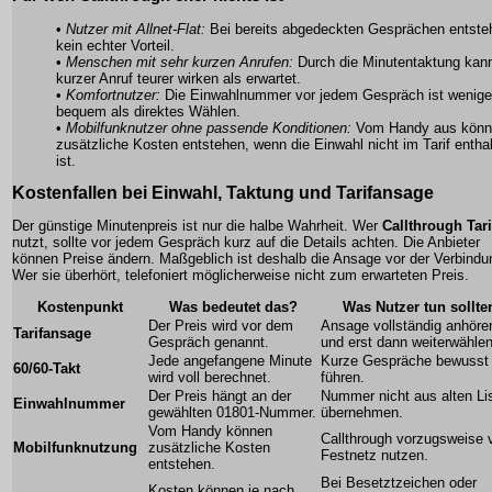
•
Nutzer mit Allnet-Flat:
Bei bereits abgedeckten Gesprächen entste
kein echter Vorteil.
•
Menschen mit sehr kurzen Anrufen:
Durch die Minutentaktung kann
kurzer Anruf teurer wirken als erwartet.
•
Komfortnutzer:
Die Einwahlnummer vor jedem Gespräch ist wenige
bequem als direktes Wählen.
•
Mobilfunknutzer ohne passende Konditionen:
Vom Handy aus könn
zusätzliche Kosten entstehen, wenn die Einwahl nicht im Tarif entha
ist.
Kostenfallen bei Einwahl, Taktung und Tarifansage
Der günstige Minutenpreis ist nur die halbe Wahrheit. Wer
Callthrough Tari
nutzt, sollte vor jedem Gespräch kurz auf die Details achten. Die Anbieter
können Preise ändern. Maßgeblich ist deshalb die Ansage vor der Verbindu
Wer sie überhört, telefoniert möglicherweise nicht zum erwarteten Preis.
Kostenpunkt
Was bedeutet das?
Was Nutzer tun sollte
Der Preis wird vor dem
Ansage vollständig anhöre
Tarifansage
Gespräch genannt.
und erst dann weiterwählen
Jede angefangene Minute
Kurze Gespräche bewusst
60/60-Takt
wird voll berechnet.
führen.
Der Preis hängt an der
Nummer nicht aus alten Li
Einwahlnummer
gewählten 01801-Nummer.
übernehmen.
Vom Handy können
Callthrough vorzugsweise
Mobilfunknutzung
zusätzliche Kosten
Festnetz nutzen.
entstehen.
Bei Besetztzeichen oder
Kosten können je nach