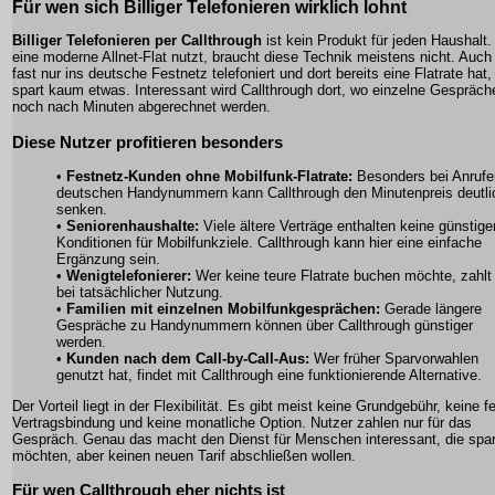
Für wen sich Billiger Telefonieren wirklich lohnt
Billiger Telefonieren per Callthrough
ist kein Produkt für jeden Haushalt
eine moderne Allnet-Flat nutzt, braucht diese Technik meistens nicht. Auch
fast nur ins deutsche Festnetz telefoniert und dort bereits eine Flatrate hat,
spart kaum etwas. Interessant wird Callthrough dort, wo einzelne Gespräch
noch nach Minuten abgerechnet werden.
Diese Nutzer profitieren besonders
•
Festnetz-Kunden ohne Mobilfunk-Flatrate:
Besonders bei Anrufe
deutschen Handynummern kann Callthrough den Minutenpreis deutli
senken.
•
Seniorenhaushalte:
Viele ältere Verträge enthalten keine günstige
Konditionen für Mobilfunkziele. Callthrough kann hier eine einfache
Ergänzung sein.
•
Wenigtelefonierer:
Wer keine teure Flatrate buchen möchte, zahlt
bei tatsächlicher Nutzung.
•
Familien mit einzelnen Mobilfunkgesprächen:
Gerade längere
Gespräche zu Handynummern können über Callthrough günstiger
werden.
•
Kunden nach dem Call-by-Call-Aus:
Wer früher Sparvorwahlen
genutzt hat, findet mit Callthrough eine funktionierende Alternative.
Der Vorteil liegt in der Flexibilität. Es gibt meist keine Grundgebühr, keine f
Vertragsbindung und keine monatliche Option. Nutzer zahlen nur für das
Gespräch. Genau das macht den Dienst für Menschen interessant, die spa
möchten, aber keinen neuen Tarif abschließen wollen.
Für wen Callthrough eher nichts ist