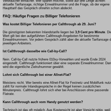
Verbraucher einfacher. Wer sparen möchte, sollte auf drei Dinge achten:
aktuelle Tarifansage, richtige Einwahlnummer und die Frage, ob der eigene
Haupttarif das Gespräch ohnehin schon abdeckt.
FAQ: Häufige Fragen zu Billiger Telefonieren
Was kostet Billiger Telefonieren per Callthrough ab 29. Juni?
Die günstigsten bekannten Inlandstarife liegen bei
3,9 Cent pro Minute
. Di
Wert gilt bei den aufgeführten Callthrough-Angeboten für bestimmte
Einwahlnummern. Vor jedem Gespräch zählt aber die aktuelle Tarifansage 
jeweiligen Anbieters.
Ist Callthrough dasselbe wie Call-by-Call?
Nein. Call-by-Call nutzte frühere 010xy-Vorwahlen und wurde Ende 2024
eingestellt. Callthrough funktioniert über eine separate Einwahlnummer. Da
wird die eigentliche Zielrufnummer gewählt.
Lohnt sich Callthrough bei einer Allnet-Flat?
Meistens nicht. Wer bereits eine Allnet-Flat für Festnetz und Mobilfunk nutz
zahlt für normale Inlandsgespräche in der Regel keinen zusätzlichen
Minutenpreis. Callthrough lohnt sich eher bei Anschlüssen ohne passende
Flatrate.
Kann Callthrough auch vom Handy genutzt werden?
Technisch ist das oft möglich. Aus Kostensicht ist aber Vorsicht nötig, weil 