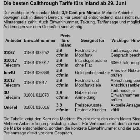
Die besten Callthrough Tarife fürs Inland ab 29. Juni
Der wichtigste Preisanker bleibt
3,9 Cent pro Minute
. Mehrere Anbieter
bewegen sich in diesem Bereich. Für Leser ist entscheidend, dass nicht nu
Minutenpreis zählt. Auch Einwahlnummer, Taktung, Tarifansage und möglic
Änderungen vor dem Gespräch sind wichtig.
Preis
Anbieter
Einwahlnummer
fürs
Geeignet für
Wichtiger Hin
Inland
3,9
Festnetz zu
Tarifansage vor
01067
01801 000252
ct/min
Mobilfunk
Gespräch beach
010017
3,9
Inlandsgespräche
01801 010017
60/60-Takt mögl
Telecom
ct/min
ohne Flat
3,9
Preis vor Nutzu
fon4U
01801 036348
Gelegenheitsnutzer
ct/min
prüfen
01017
3,9
Festnetz und
Abrechnung übe
01801 01017
Telecom
ct/min
Mobilfunkziele
Anschlussanbie
Tarifmodell je
3U
3,9
Nutzer ohne
01801 011078
Einwahlnummer
Telecom
ct/min
Anmeldung
prüfen
3,9
Preisbewusste
Aktuelle Ansage
OneTel
01801 016016
ct/min
Festnetz-Kunden
zählt
Die Tabelle zeigt den Kern des Marktes: Es gibt nicht den einen klaren Sieg
Mehrere Anbieter liegen preislich gleichauf. Für Verbraucher ist deshalb wen
die Marke entscheidend, sondern die konkrete Einwahlnummer und die aktu
Preisansage direkt vor dem Gespräch.