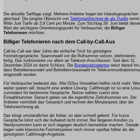
Die aktuelle Tariflage zeigt: Mehrere Anbieter liegen bei Inlandsgesprächen
gleichauf. Die jüngste Übersicht von
Telefontarifrechner.de als Quelle
nennt 
Mitte Juni Tarife ab 3,9 Cent pro Minute. Zum Stichtag 29. Juni bleibt diese
Wert der wichtigste Orientierungspunkt für Verbraucher, die
Billiger
Telefonieren
möchten.
Billiger Telefonieren nach dem Call-by-Call-Aus
Call-by-Call war über Jahre der einfache Trick für günstigere
Festnetzgespräche. Sparvorwahl vor die Rufnummer setzen, telefonieren,
fertig. Das funktionierte vor allem an Telekom-Anschlüssen. Seit dem 31.
Dezember 2024 ist damit Schluss. Die
Bundesnetzagentur
weist darauf hin
dass Betreiberauswahl und Betreibervorauswahl im Telekommunikationsma
eingestellt wurden.
Für Verbraucher bedeutet das: Alte 010xy-Vorwahlen helfen nicht mehr. Wer
weiter sparen will, braucht eine andere Lösung. Callthrough ist so eine Lösu
zumindest für bestimmte Gespräche. Nutzer wählen zuerst eine
Einwahlnummer. Danach geben sie die eigentliche Zielrufnummer ein. Der
Anbieter vermittelt das Gespräch und rechnet den Minutenpreis über die
Telefonrechnung ab.
Das klingt umständlicher als früher, ist aber schnell gelernt. Für kurze
Gespräche lohnt sich der Aufwand nicht immer. Bei längeren Anrufen zu
Handynummern kann er sich dagegen deutlich bemerkbar machen. Gerade 
liegen viele klassische Festnetzpreise noch immer spürbar höher als die
günstigsten Callthrough-Angebote.