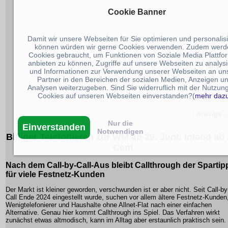
Cookie Banner
Damit wir unsere Webseiten für Sie optimieren und personalis
können würden wir gerne Cookies verwenden. Zudem werd
Cookies gebraucht, um Funktionen von Soziale Media Plattfo
anbieten zu können, Zugriffe auf unsere Webseiten zu analys
und Informationen zur Verwendung unserer Webseiten an un
Partner in den Bereichen der sozialen Medien, Anzeigen u
Analysen weiterzugeben. Sind Sie widerruflich mit der Nutzun
Cookies auf unseren Webseiten einverstanden?(
mehr daz
Nur die
Einverstanden
Notwendigen
Billiger Telefonieren zur WM ab 29. Juni: Inland ab 
Cent
Nach dem Call-by-Call-Aus bleibt Callthrough der Spartip
für viele Festnetz-Kunden
Der Markt ist kleiner geworden, verschwunden ist er aber nicht. Seit Call-by
Call Ende 2024 eingestellt wurde, suchen vor allem ältere Festnetz-Kunden
Wenigtelefonierer und Haushalte ohne Allnet-Flat nach einer einfachen
Alternative. Genau hier kommt Callthrough ins Spiel. Das Verfahren wirkt
zunächst etwas altmodisch, kann im Alltag aber erstaunlich praktisch sein.