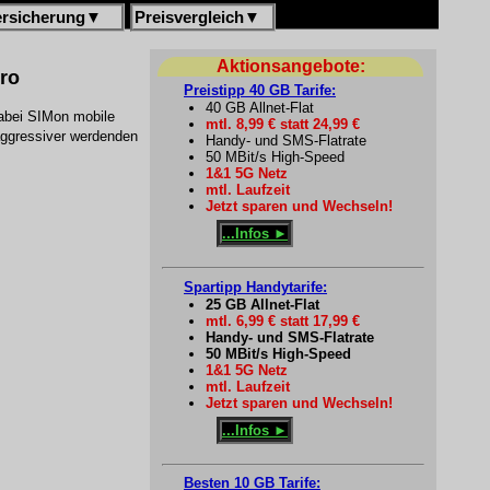
ersicherung
▼
Preisvergleich
▼
Aktionsangebote:
uro
Preistipp 40 GB Tarife:
40 GB Allnet-Flat
dabei SIMon mobile
mtl. 8,99 € statt 24,99 €
aggressiver werdenden
Handy- und SMS-Flatrate
50 MBit/s High-Speed
1&1 5G Netz
mtl. Laufzeit
Jetzt sparen und Wechseln!
...Infos ►
Spartipp Handytarife:
25 GB Allnet-Flat
mtl. 6,99 € statt 17,99 €
Handy- und SMS-Flatrate
50 MBit/s High-Speed
1&1 5G Netz
mtl. Laufzeit
Jetzt sparen und Wechseln!
...Infos ►
Besten 10 GB Tarife: