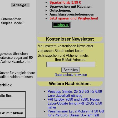
Spartarife ab 3,99 €
Sparwochen mit Rabatten,
Gutscheinen,
Anschlusspreisbefreiungen
Jetzt sparen und Vergleichen!
 Unternehmen
e simples Modell:
...Infos ►
Kostenloser Newsletter:
Mit unserem kostenlosen Newsletter
verpassen Sie ab sofort keine
gsweise ähnlichen
Schnäppchen und Aktionen mehr.
eitweise sogar auf
60
Ihre E-Mail-Adresse:
ür Aufmerksamkeit im
utzer für vergleichbare
Datenschutzhinweise
natlich zahlen müssen.
Weitere Nachrichten:
erblick
Preistipp Simde: 25 GB 5G für 6,99
Euro dauerhaft günstig
le flex
FRITZ!Box 7690 und 7590: Neues
Labor-Update bringt FRITZ!OS 8.50
näher
Preishammer Lyca Mobile mit 50 GB
 GB mit Aktion
für 7,49 Euro: Dieser 5G-Tarif fällt