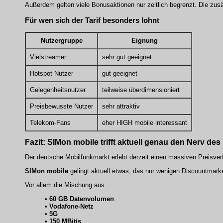
Außerdem gelten viele Bonusaktionen nur zeitlich begrenzt. Die zus
Für wen sich der Tarif besonders lohnt
Nutzergruppe
Eignung
Vielstreamer
sehr gut geeignet
Hotspot-Nutzer
gut geeignet
Gelegenheitsnutzer
teilweise überdimensioniert
Preisbewusste Nutzer
sehr attraktiv
Telekom-Fans
eher HIGH mobile interessant
Fazit: SIMon mobile trifft aktuell genau den Nerv des
Der deutsche Mobilfunkmarkt erlebt derzeit einen massiven Preisver
SIMon mobile
gelingt aktuell etwas, das nur wenigen Discountmarken
Vor allem die Mischung aus:
•
60 GB Datenvolumen
•
Vodafone-Netz
•
5G
•
150 MBit/s