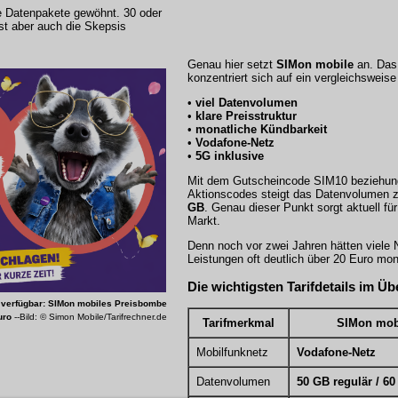
e Datenpakete gewöhnt. 30 oder
st aber auch die Skepsis
Genau hier setzt
SIMon mobile
an. Das
konzentriert sich auf ein vergleichsweis
•
viel Datenvolumen
•
klare Preisstruktur
•
monatliche Kündbarkeit
•
Vodafone-Netz
•
5G inklusive
Mit dem Gutscheincode SIM10 beziehun
Aktionscodes steigt das Datenvolumen z
GB
. Genau dieser Punkt sorgt aktuell f
Markt.
Denn noch vor zwei Jahren hätten viele N
Leistungen oft deutlich über 20 Euro mo
Die wichtigsten Tarifdetails im Üb
 verfügbar: SIMon mobiles Preisbombe
uro
--Bild: © Simon Mobile/Tarifrechner.de
Tarifmerkmal
SIMon mobi
Mobilfunknetz
Vodafone-Netz
Datenvolumen
50 GB regulär / 60