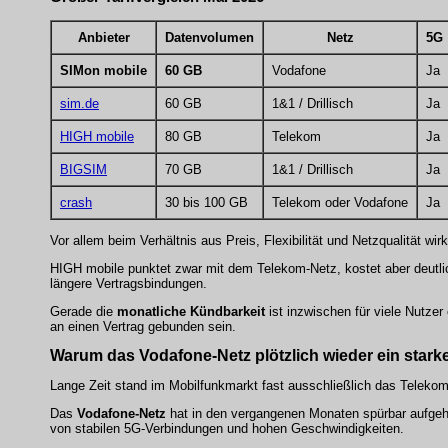
Anbieter
Datenvolumen
Netz
5G
SIMon mobile
60 GB
Vodafone
Ja
sim.de
60 GB
1&1 / Drillisch
Ja
HIGH mobile
80 GB
Telekom
Ja
BIGSIM
70 GB
1&1 / Drillisch
Ja
crash
30 bis 100 GB
Telekom oder Vodafone
Ja
Vor allem beim Verhältnis aus Preis, Flexibilität und Netzqualität wi
HIGH mobile punktet zwar mit dem Telekom-Netz, kostet aber deutlich
längere Vertragsbindungen.
Gerade die
monatliche Kündbarkeit
ist inzwischen für viele Nutzer
an einen Vertrag gebunden sein.
Warum das Vodafone-Netz plötzlich wieder ein star
Lange Zeit stand im Mobilfunkmarkt fast ausschließlich das Telek
Das
Vodafone-Netz
hat in den vergangenen Monaten spürbar aufgeho
von stabilen 5G-Verbindungen und hohen Geschwindigkeiten.