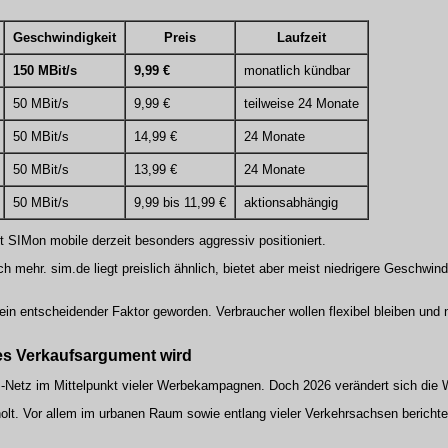
Geschwindigkeit
Preis
Laufzeit
150 MBit/s
9,99 €
monatlich kündbar
50 MBit/s
9,99 €
teilweise 24 Monate
50 MBit/s
14,99 €
24 Monate
50 MBit/s
13,99 €
24 Monate
50 MBit/s
9,99 bis 11,99 €
aktionsabhängig
rkt SIMon mobile derzeit besonders aggressiv positioniert.
 mehr. sim.de liegt preislich ähnlich, bietet aber meist niedrigere Geschwind
 ein entscheidender Faktor geworden. Verbraucher wollen flexibel bleiben und 
kes Verkaufsargument wird
om-Netz im Mittelpunkt vieler Werbekampagnen. Doch 2026 verändert sich di
lt. Vor allem im urbanen Raum sowie entlang vieler Verkehrsachsen bericht