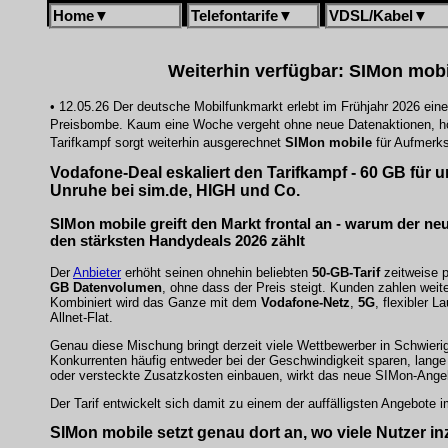
Home
▼
Telefontarife
▼
VDSL/Kabel
▼
Weiterhin verfügbar: SIMon mobi
• 12.05.26 Der deutsche Mobilfunkmarkt erlebt im Frühjahr 2026 ein
Preisbombe. Kaum eine Woche vergeht ohne neue Datenaktionen, hö
Tarifkampf sorgt weiterhin ausgerechnet
SIMon mobile
für Aufmerk
Vodafone-Deal eskaliert den Tarifkampf - 60 GB für u
Unruhe bei sim.de, HIGH und Co.
SIMon mobile greift den Markt frontal an - warum der neu
den stärksten Handydeals 2026 zählt
Der
Anbieter
erhöht seinen ohnehin beliebten
50-GB-Tarif
zeitweise p
GB Datenvolumen
, ohne dass der Preis steigt. Kunden zahlen weit
Kombiniert wird das Ganze mit dem
Vodafone-Netz
,
5G
, flexibler L
Allnet-Flat.
Genau diese Mischung bringt derzeit viele Wettbewerber in Schwier
Konkurrenten häufig entweder bei der Geschwindigkeit sparen, lange 
oder versteckte Zusatzkosten einbauen, wirkt das neue SIMon-Angeb
Der Tarif entwickelt sich damit zu einem der auffälligsten Angebote
SIMon mobile setzt genau dort an, wo viele Nutzer i