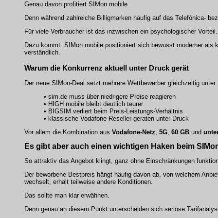
Genau davon profitiert SIMon mobile.
Denn während zahlreiche Billigmarken häufig auf das Telefónica- be
Für viele Verbraucher ist das inzwischen ein psychologischer Vorteil.
Dazu kommt: SIMon mobile positioniert sich bewusst moderner als kl
verständlich.
Warum die Konkurrenz aktuell unter Druck gerät
Der neue SIMon-Deal setzt mehrere Wettbewerber gleichzeitig unte
• sim.de muss über niedrigere Preise reagieren
• HIGH mobile bleibt deutlich teurer
• BIGSIM verliert beim Preis-Leistungs-Verhältnis
• klassische Vodafone-Reseller geraten unter Druck
Vor allem die Kombination aus
Vodafone-Netz
,
5G
,
60 GB
und
unte
Es gibt aber auch einen wichtigen Haken beim SIMon
So attraktiv das Angebot klingt, ganz ohne Einschränkungen funktioni
Der beworbene Bestpreis hängt häufig davon ab, von welchem Anbie
wechselt, erhält teilweise andere Konditionen.
Das sollte man klar erwähnen.
Denn genau an diesem Punkt unterscheiden sich seriöse Tarifanaly