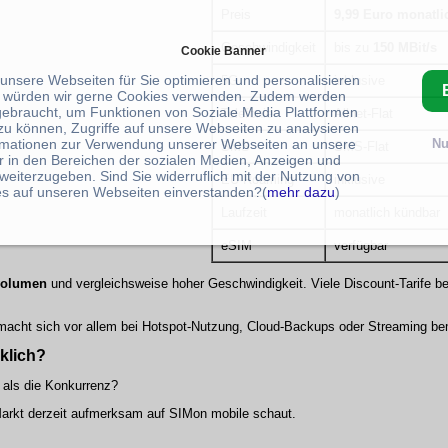
Preis
9,99 Euro monatli
Geschwindigkeit
bis zu
150 MBit/s
Cookie Banner
 unsere Webseiten für Sie optimieren und personalisieren
5G
inklusive
 würden wir gerne Cookies verwenden. Zudem werden
gebraucht, um Funktionen von Soziale Media Plattformen
Telefonie
Allnet-Flat
zu können, Zugriffe auf unsere Webseiten zu analysieren
rmationen zur Verwendung unserer Webseiten an unsere
Nu
SMS
SMS-Flat
r in den Bereichen der sozialen Medien, Anzeigen und
weiterzugeben. Sind Sie widerruflich mit der Nutzung von
EU-Roaming
inklusive
s auf unseren Webseiten einverstanden?(
mehr dazu
)
Laufzeit
monatlich kündbar
eSIM
verfügbar
volumen
und vergleichsweise hoher Geschwindigkeit. Viele Discount-Tarife b
macht sich vor allem bei Hotspot-Nutzung, Cloud-Backups oder Streaming be
rklich?
r als die Konkurrenz?
 Markt derzeit aufmerksam auf SIMon mobile schaut.