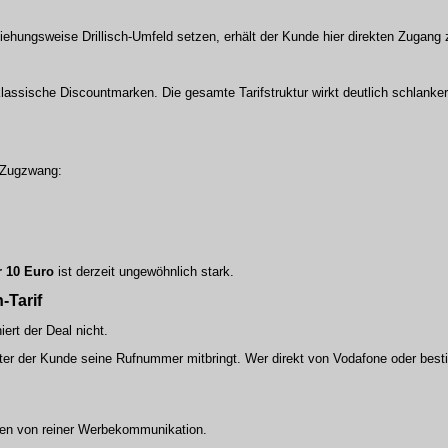
ziehungsweise Drillisch-Umfeld setzen, erhält der Kunde hier direkten Zugan
assische Discountmarken. Die gesamte Tarifstruktur wirkt deutlich schlanker
r Zugzwang:
r 10 Euro
ist derzeit ungewöhnlich stark.
-Tarif
ert der Deal nicht.
ter der Kunde seine Rufnummer mitbringt. Wer direkt von Vodafone oder be
sen von reiner Werbekommunikation.