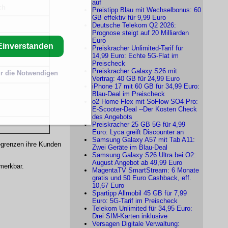
auf
ch
Preistipp Blau mit Wechselbonus: 60
GB effektiv für 9,99 Euro
Deutsche Telekom Q2 2026:
Prognose steigt auf 20 Milliarden
Euro
Einverstanden
Preiskracher Unlimited-Tarif für
14,99 Euro: Echte 5G-Flat im
Preischeck
Preiskracher Galaxy S26 mit
r die Notwendigen
Vertrag: 40 GB für 24,99 Euro
iPhone 17 mit 60 GB für 34,99 Euro:
Blau-Deal im Preischeck
o2 Home Flex mit SoFlow SO4 Pro:
E-Scooter-Deal --Der Kosten Check
des Angebots
Preiskracher 25 GB 5G für 4,99
Euro: Lyca greift Discounter an
Samsung Galaxy A57 mit Tab A11:
egrenzen ihre Kunden
Zwei Geräte im Blau-Deal
Samsung Galaxy S26 Ultra bei O2:
August Angebot ab 49,99 Euro
merkbar.
MagentaTV SmartStream: 6 Monate
gratis und 50 Euro Cashback, eff.
10,67 Euro
Spartipp Allmobil 45 GB für 7,99
Euro: 5G-Tarif im Preischeck
Telekom Unlimited für 34,95 Euro:
Drei SIM-Karten inklusive
Versagen Digitale Verwaltung: