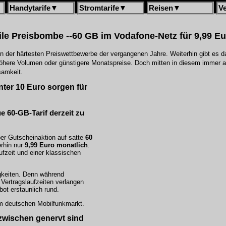
Handytarife
▼
Stromtarife
▼
Reisen
▼
V
le Preisbombe --60 GB im Vodafone-Netz für 9,99 E
en der härtesten Preiswettbewerbe der vergangenen Jahre. Weiterhin gibt es 
here Volumen oder günstigere Monatspreise. Doch mitten in diesem immer 
samkeit.
nter 10 Euro sorgen für
e 60-GB-Tarif derzeit zu
er Gutscheinaktion auf satte
60
erhin nur
9,99 Euro monatlich
.
aufzeit und einer klassischen
igkeiten. Denn während
Vertragslaufzeiten verlangen
ot erstaunlich rund.
 im deutschen Mobilfunkmarkt.
nzwischen genervt sind