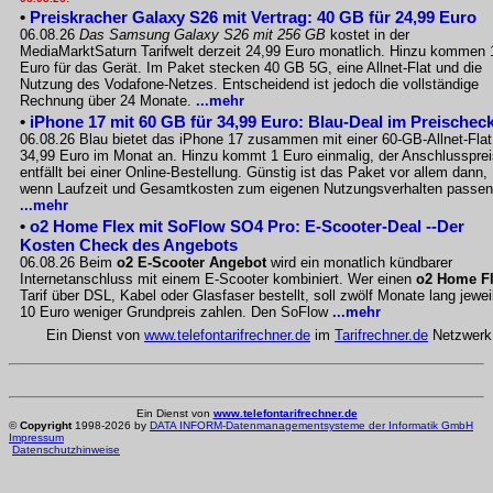
•
Preiskracher Galaxy S26 mit Vertrag: 40 GB für 24,99 Euro
06.08.26
Das Samsung Galaxy S26 mit 256 GB
kostet in der
MediaMarktSaturn Tarifwelt derzeit 24,99 Euro monatlich. Hinzu kommen 
Euro für das Gerät. Im Paket stecken 40 GB 5G, eine Allnet-Flat und die
Nutzung des Vodafone-Netzes. Entscheidend ist jedoch die vollständige
Rechnung über 24 Monate.
...mehr
•
iPhone 17 mit 60 GB für 34,99 Euro: Blau-Deal im Preischec
06.08.26 Blau bietet das iPhone 17 zusammen mit einer 60-GB-Allnet-Flat
34,99 Euro im Monat an. Hinzu kommt 1 Euro einmalig, der Anschlussprei
entfällt bei einer Online-Bestellung. Günstig ist das Paket vor allem dann,
wenn Laufzeit und Gesamtkosten zum eigenen Nutzungsverhalten passen
...mehr
•
o2 Home Flex mit SoFlow SO4 Pro: E-Scooter-Deal --Der
Kosten Check des Angebots
06.08.26 Beim
o2 E-Scooter Angebot
wird ein monatlich kündbarer
Internetanschluss mit einem E-Scooter kombiniert. Wer einen
o2 Home F
Tarif über DSL, Kabel oder Glasfaser bestellt, soll zwölf Monate lang jewei
10 Euro weniger Grundpreis zahlen. Den SoFlow
...mehr
Ein Dienst von
www.telefontarifrechner.de
im
Tarifrechner.de
Netzwerk
Ein Dienst von
www.telefontarifrechner.de
©
Copyright
1998-2026 by
DATA INFORM-Datenmanagementsysteme der Informatik GmbH
Impressum
Datenschutzhinweise