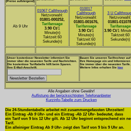
(Preise aufsteigend)
010017
01067 Callthrough
Callthrough
3 U Callthrou
Netzvorwahl:
Netzvorwahl:
Netzvorwahl
01801-000252,
01801-001676,
01801-011078
Tarifansage
Ab 9 Uhr
Tarifansage
Tarifansage
3.90 Ct
/1
3.90 Ct
/1
3.90 Ct
/1 Minut
Minute(n)
Minute(n)
Taktzeit:60
Taktzeit:60
Taktzeit:60
Sekunde(n)
Sekunde(n)
Sekunde(n)
Unser kostenloser Newsletter informiert Sie
Bauen Sie unseren Tarifrechner auf
immer über die neuesten Tarife und Nachrichten.
Ihre Homepage ein und Informieren
Die kostenlose Tariftabelle hilft beim Sparen.
Sie immer über die neuesten Tarife.
Ihre E-Mail-Anschrift:
Weitere Infos erhalten Sie
hier
Alle Angaben ohne Gewähr!
Auflistung der berücksichtigten Telefonanbieter
Kurzinfo-Tabelle zum Drucken
Die 24-Stundentabelle arbeitet mit zusammengefassten Uhrzeiten!
Ein Eintrag -
Ab 9 Uhr
- und ein Eintrag -
Ab 12 Uhr
- bedeutet, dass
ein Tarif von 9 bis 12 Uhr gilt. Ab 12 Uhr beginnt entsprechend ein n
Tarif.
Ein alleiniger Eintrag
Ab 9 Uhr
- zeigt den Tarif von 9 bis 9 Uhr an.