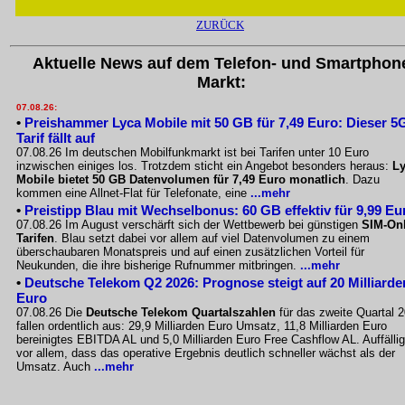
ZURÜCK
Aktuelle News auf dem Telefon- und Smartphon
Markt:
07.08.26:
•
Preishammer Lyca Mobile mit 50 GB für 7,49 Euro: Dieser 5
Tarif fällt auf
07.08.26 Im deutschen Mobilfunkmarkt ist bei Tarifen unter 10 Euro
inzwischen einiges los. Trotzdem sticht ein Angebot besonders heraus:
L
Mobile bietet 50 GB Datenvolumen für 7,49 Euro monatlich
. Dazu
kommen eine Allnet-Flat für Telefonate, eine
...mehr
•
Preistipp Blau mit Wechselbonus: 60 GB effektiv für 9,99 Eu
07.08.26 Im August verschärft sich der Wettbewerb bei günstigen
SIM-Onl
Tarifen
. Blau setzt dabei vor allem auf viel Datenvolumen zu einem
überschaubaren Monatspreis und auf einen zusätzlichen Vorteil für
Neukunden, die ihre bisherige Rufnummer mitbringen.
...mehr
•
Deutsche Telekom Q2 2026: Prognose steigt auf 20 Milliarde
Euro
07.08.26 Die
Deutsche Telekom Quartalszahlen
für das zweite Quartal 
fallen ordentlich aus: 29,9 Milliarden Euro Umsatz, 11,8 Milliarden Euro
bereinigtes EBITDA AL und 5,0 Milliarden Euro Free Cashflow AL. Auffällig
vor allem, dass das operative Ergebnis deutlich schneller wächst als der
Umsatz. Auch
...mehr