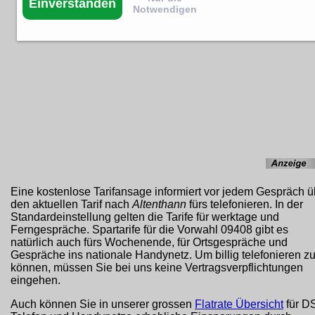
Einverstanden
Notwendigen
Eine kostenlose Tarifansage informiert vor jedem Gespräch ü
den aktuellen Tarif nach
Altenthann
fürs telefonieren. In der
Standardeinstellung gelten die Tarife für werktage und
Ferngespräche. Spartarife für die Vorwahl 09408 gibt es
natürlich auch fürs Wochenende, für Ortsgespräche und
Gespräche ins nationale Handynetz. Um billig telefonieren z
können, müssen Sie bei uns keine Vertragsverpflichtungen
eingehen.
Auch können Sie in unserer grossen
Flatrate Übersicht
für D