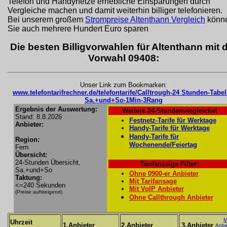
Telefon und Handynetze erhebliche Einsparungen durch
Vergleiche machen und damit weiterhin billiger telefonieren.
Bei unserem großem
Strompreise Altenthann Vergleich
könn
Sie auch mehrere Hundert Euro sparen
Die besten Billigvorwahlen für Altenthann mit 
Vorwahl 09408:
Unser Link zum Bookmarken:
www.telefontarifrechner.de/telefontarife/Calltrough-24 Stunden-Tabel
Sa.+und+So-1Min-3Rang
Ergebnis der Auswertung:
Weitere 24-Stundenvergleiche!
Stand: 8.8.2026
Festnetz-Tarife für Werktage
Anbieter:
Handy-Tarife für Werktage
Handy-Tarife für
Region:
Wochenende/Feiertag
Fern
Übersicht:
24-Stunden Übersicht,
Tarifanzeige Filter:
Sa.+und+So
Ohne 0900-er Anbieter
Taktung:
Mit Tarifansage
<=240 Sekunden
Mit VoIP Anbieter
(Preise aufsteigend)
Ohne Callthrough Anbieter
M
Uhrzeit
1.Anbieter
2.Anbieter
3.Anbieter
Anbi