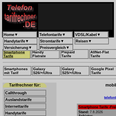
Home
▼
Telefontarife
▼
VDSL/Kabel
▼
Handytarife
▼
Stromtarife
▼
Reisen
▼
Versicherung
▼
Preisvergleich
▼
Smartphone
Handy
Prepaid
AllNet-Flat
Tarife
Flatrate
Tarife
Tarife
Smartphones
Galaxy
Galaxy
Google Pixel
mit Tarif
S26/+/Ultra
S25/+/Ultra
Tarife
Tarifrechner für:
mobil
Callthrough
telefon
Auslandstarife
Internettarife
Smartphone Tarife -Frei
Stand:
7.8.2026
Handytarife
Anbieter: