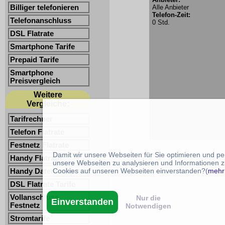
Billiger telefonieren
Alle Anbieter
Telefon-Zeit:
Telefonanschluss
0 Std.
DSL Flatrate
Smartphone Tarife
Prepaid Tarife
Smartphone
Preisvergleich
Weitere
Vergleiche:
Tarifrechner
Telefon Flatrate
Festnetz Flatrate
Damit wir unsere Webseiten für Sie optimieren und p
Handy Flatrate
unsere Webseiten zu analysieren und Informationen z
Cookies auf unseren Webseiten einverstanden?(
mehr
Handy Datentarife
DSL Flatrate Tarife
Vollanschluss
Nur die
Einverstanden
Festnetz
Notwendigen
Stromtarife