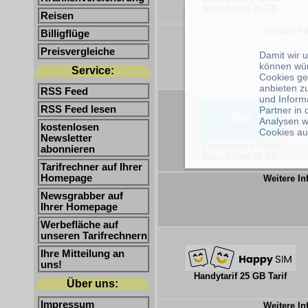
Blau Allnet 20 GB
Reisen
Weitere In
Billigflüge
Preisvergleiche
Damit wir 
können wü
Service:
Cookies ge
anbieten z
RSS Feed
und Inform
RSS Feed lesen
Partner in
Analysen w
kostenlosen
Cookies au
Newsletter
Smartphone Tarife
abonnieren
Blau Allnet 20 GB
Tarifrechner auf Ihrer
Homepage
Weitere In
Newsgrabber auf
Ihrer Homepage
Werbefläche auf
unseren Tarifrechnern
Ihre Mitteilung an
uns!
Handytarif 25 GB Tarif
Über uns:
Impressum
Weitere In