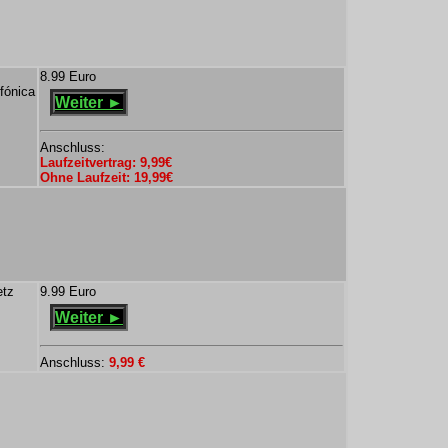
8.99 Euro
fónica
Weiter ►
Anschluss:
Laufzeitvertrag: 9,99€
Ohne Laufzeit: 19,99€
etz
9.99 Euro
Weiter ►
Anschluss:
9,99 €