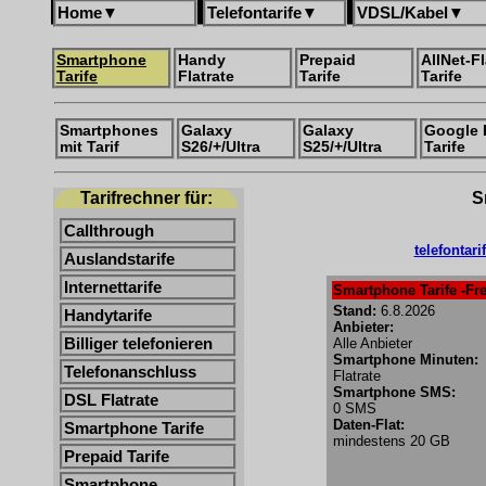
Home
▼
Telefontarife
▼
VDSL/Kabel
▼
Smartphone
Handy
Prepaid
AllNet-Fl
Tarife
Flatrate
Tarife
Tarife
Smartphones
Galaxy
Galaxy
Google 
mit Tarif
S26/+/Ultra
S25/+/Ultra
Tarife
Tarifrechner für:
S
Callthrough
telefontar
Auslandstarife
Internettarife
Smartphone Tarife -Fre
Stand:
6.8.2026
Handytarife
Anbieter:
Billiger telefonieren
Alle Anbieter
Smartphone Minuten:
Telefonanschluss
Flatrate
Smartphone SMS:
DSL Flatrate
0 SMS
Daten-Flat:
Smartphone Tarife
mindestens 20 GB
Prepaid Tarife
Smartphone