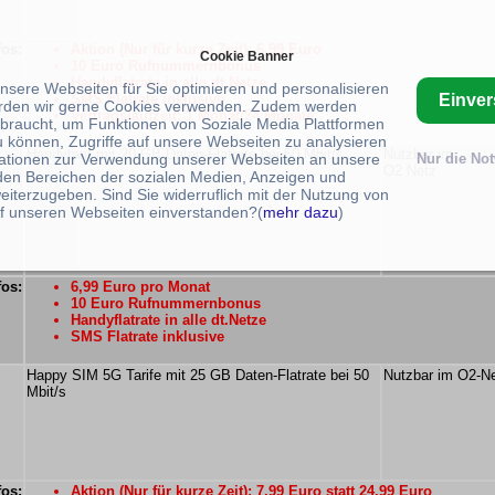
fos:
Aktion (Nur für kurze Zeit): 6,99 Euro
Cookie Banner
10 Euro Rufnummernbonus
Handyflatrate in alle dt.Netze
unsere Webseiten für Sie optimieren und personalisieren
Einve
SMS Flatrate inklusive
rden wir gerne Cookies verwenden. Zudem werden
Vertragslaufzeit: 1 Monat/24 Monate
braucht, um Funktionen von Soziale Media Plattformen
u können, Zugriffe auf unsere Webseiten zu analysieren
Handytarif mit 20 GB Daten-Flatrate bei 50 Mbit/s
Nutzbar im
ationen zur Verwendung unserer Webseiten an unsere
Nur die No
O2 Netz
 den Bereichen der sozialen Medien, Anzeigen und
eiterzugeben. Sind Sie widerruflich mit der Nutzung von
f unseren Webseiten einverstanden?(
mehr dazu
)
fos:
6,99 Euro pro Monat
10 Euro Rufnummernbonus
Handyflatrate in alle dt.Netze
SMS Flatrate inklusive
Happy SIM 5G Tarife mit 25 GB Daten-Flatrate bei 50
Nutzbar im O2-N
Mbit/s
fos:
Aktion (Nur für kurze Zeit): 7,99 Euro statt 24,99 Euro