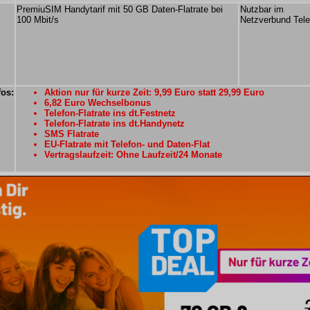
PremiuSIM Handytarif mit 50 GB Daten-Flatrate bei
Nutzbar im
100 Mbit/s
Netzverbund Tele
fos:
Aktion nur für kurze Zeit: 9,99 Euro statt 29,99 Euro
6,82 Euro Wechselbonus
Telefon-Flatrate ins dt.Festnetz
Telefon-Flatrate ins dt.Handynetz
SMS Flatrate
EU-Flatrate mit Telefon- und Daten-Flat
Vertragslaufzeit: Ohne Laufzeit/24 Monate