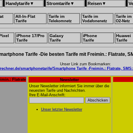
Handytarife
▼
Stromtarife
▼
Reisen
▼
V
at
All-In-Flat
Tarife im
Tarife im
Tarife im
Tarife
Telekomnetz
Vodafonenetz
O2-Netz
Pixel
iPhone 17/Pro
Galaxy
iPhone
Huawei
Tarife
Tarife
Tarife
Tarife
martphone Tarife -Die besten Tarife mit Freimin.: Flatrate, 
Unser Link zum Bookmarken:
ifrechner.de/smartphonetarife/Smartphone Tarife -Freimin.: Flatrate, SMS:
imin.: Flatrate
Newsletter
Unser Newsletter informiert Sie immer über die
neuesten Tarife und Nachrichten.
Ihre E-Mail-Anschrift:
Unser letzter Newsletter