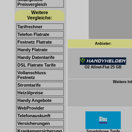
Preisvergleich
Weitere
Vergleiche:
Tarifrechner
Telefon Flatrate
Festnetz Flatrate
Anbieter:
Handy Flatrate
Handy Datentarife
DSL Flatrate Tarife
O2 Allnet-Flat 25 GB
Vollanschluss
Festnetz
Weitere In
Stromtarife
Heizölpreise
Handy Angebote
WebProvider
Telefonauskunft
Versicherungen
Krankenversicherung
Smartphone Tarife