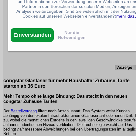
und Informationen zur Verwendung unserer Webseiten an un
Partner in den Bereichen der sozialen Medien, Anzeigen u
Analysen weiterzugeben. Sind Sie widerruflich mit der Nutzun
Cookies auf unseren Webseiten einverstanden?(
mehr daz
Nur die
Einverstanden
Notwendigen
congstar Glasfaser für mehr Haushalte: Zuhause-Tarife
starten ab 36 Euro
Mehr Tempo ohne lange Bindung: Das steckt in den neuen
congstar Zuhause Tarifen
Der
Bestellvorgang
filtert nach Anschlussart. Das System weist Kunden
abhängig von der lokalen Infrastruktur einen Glasfasertarif oder einen DSL-T
zu, wobei die monatlichen Entgelte in den jeweiligen Geschwindigkeitsstuf
auf einem identischen Niveau verbleiben. Die Technologie weicht ab. Das
bedingt
halt
messbare Abweichungen bei den Übertragungsraten im alltägli
Betrieb.