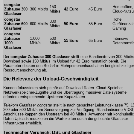
congstar
150
Homeoffice,
Zuhause 300
300 Mbit/s
42 Euro
45 Euro
Mbit/s
Cloud-Nutzu
Glasfaser
congstar
Hohe
300
Zuhause 600
600 Mbit/s
50 Euro
55 Euro
Geräteanzah
Mbit/s
Glasfaser
Gaming
congstar
Zuhause
1.000
500
Intensive
55 Euro
65 Euro
1000
Mbit/s
Mbit/s
Datentransf
Glasfaser
Der
congstar Zuhause 300 Glasfaser
stellt eine Bandbreite von 300 Mbit/
Download sowie 150 Mbit/s im Upload für 42 Euro monatlich bereit. Die
Parameter decken den Bedarf in Mehrpersonenhaushalten bei gleichzeitiger
Ressourcenschonung ab.
Die Relevanz der Upload-Geschwindigkeit
Kunden fokussieren sich primär auf Download-Raten. Cloud-Speicher,
Netzwerkspeicher-Zugriffe und die Übertragung massiver Dateisysteme
erfordern entsprechende Upstream-Kapazitäten.
Telekom Glasfaser congstar
stellt je nach gebuchter Leistungsklasse 75, 1
300 oder 500 Mbit/s im Sendevorgang zur Verfügung. Standardisierte VDSL
Anschlüsse kappen den Upstream bei 40 Mbit/s. Anwender mit kontinuierli
Daten-Uploads reduzieren die Wartezeiten durch die gebuchte Glasfaser-
Infrastruktur erheblich.
Technischer Vergleich: DSL und Glasfaser