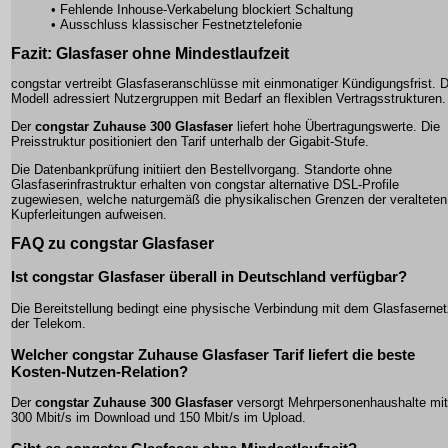
• Fehlende Inhouse-Verkabelung blockiert Schaltung
• Ausschluss klassischer Festnetztelefonie
Fazit: Glasfaser ohne Mindestlaufzeit
congstar vertreibt Glasfaseranschlüsse mit einmonatiger Kündigungsfrist. 
Modell adressiert Nutzergruppen mit Bedarf an flexiblen Vertragsstrukturen.
Der
congstar Zuhause 300 Glasfaser
liefert hohe Übertragungswerte. Die
Preisstruktur positioniert den Tarif unterhalb der Gigabit-Stufe.
Die Datenbankprüfung initiiert den Bestellvorgang. Standorte ohne
Glasfaserinfrastruktur erhalten von congstar alternative DSL-Profile
zugewiesen, welche naturgemäß die physikalischen Grenzen der veralteten
Kupferleitungen aufweisen.
FAQ zu congstar Glasfaser
Ist congstar Glasfaser überall in Deutschland verfügbar?
Die Bereitstellung bedingt eine physische Verbindung mit dem Glasfaserne
der Telekom.
Welcher congstar Zuhause Glasfaser Tarif liefert die beste
Kosten-Nutzen-Relation?
Der
congstar Zuhause 300 Glasfaser
versorgt Mehrpersonenhaushalte mit
300 Mbit/s im Download und 150 Mbit/s im Upload.