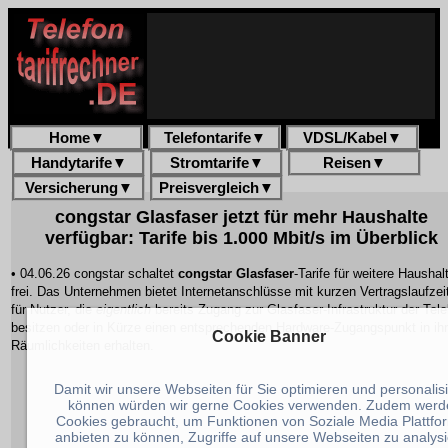
Home
▼
Telefontarife
▼
VDSL/Kabel
▼
Handytarife
▼
Stromtarife
▼
Reisen
▼
Versicherung
▼
Preisvergleich
▼
congstar Glasfaser jetzt für mehr Haushalte
verfügbar: Tarife bis 1.000 Mbit/s im Überblick
• 04.06.26 congstar schaltet
congstar Glasfaser
-Tarife für weitere Haushal
frei. Das Unternehmen bietet Internetanschlüsse mit kurzen Vertragslaufzei
für Nutzer, die
eigentlich
bereits Zugang zur Glasfaser-Infrastruktur der Te
besitzen oder in Kürze einen entsprechenden Hardware-Zugangspunkt in ih
Cookie Banner
Räumlichkeiten erhalten.
Damit wir unsere Webseiten für Sie optimieren und personalis
können würden wir gerne Cookies verwenden. Zudem werd
Cookies gebraucht, um Funktionen von Soziale Media Plattfo
anbieten zu können, Zugriffe auf unsere Webseiten zu analys