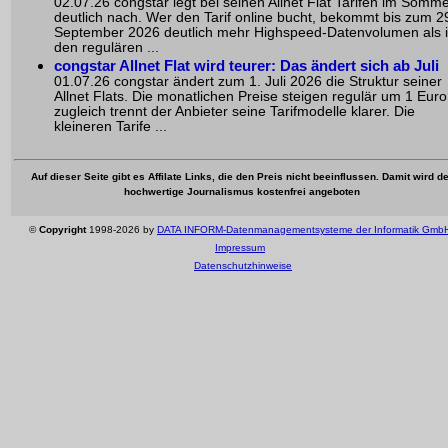
02.07.26 congstar legt bei seinen Allnet Flat Tarifen im Somm
deutlich nach. Wer den Tarif online bucht, bekommt bis zum 2
September 2026 deutlich mehr Highspeed-Datenvolumen als 
den regulären ...
congstar Allnet Flat wird teurer: Das ändert sich ab Juli
01.07.26 congstar ändert zum 1. Juli 2026 die Struktur seiner
Allnet Flats. Die monatlichen Preise steigen regulär um 1 Euro
zugleich trennt der Anbieter seine Tarifmodelle klarer. Die
kleineren Tarife ...
Auf dieser Seite gibt es Affilate Links, die den Preis nicht beeinflussen. Damit wird de
hochwertige Journalismus kostenfrei angeboten
©
Copyright
1998-2026 by
DATA INFORM-Datenmanagementsysteme der Informatik Gmb
Impressum
Datenschutzhinweise