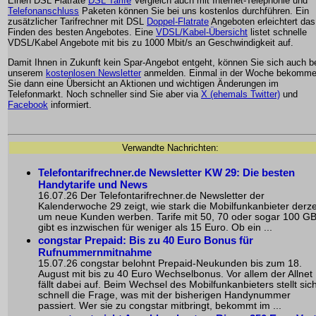
Einen DSL Flatrate
DSL Tarife
Vergleich auch mit Internet-Telephonie und
Telefonanschluss
Paketen können Sie bei uns kostenlos durchführen. Ein
zusätzlicher Tarifrechner mit DSL
Doppel-Flatrate
Angeboten erleichtert das
Finden des besten Angebotes. Eine
VDSL/Kabel-Übersicht
listet schnelle
VDSL/Kabel Angebote mit bis zu 1000 Mbit/s an Geschwindigkeit auf.
Damit Ihnen in Zukunft kein Spar-Angebot entgeht, können Sie sich auch b
unserem
kostenlosen Newsletter
anmelden. Einmal in der Woche bekomm
Sie dann eine Übersicht an Aktionen und wichtigen Änderungen im
Telefonmarkt. Noch schneller sind Sie aber via
X (ehemals Twitter)
und
Facebook
informiert.
Verwandte Nachrichten:
Telefontarifrechner.de Newsletter KW 29: Die besten
Handytarife und News
16.07.26 Der Telefontarifrechner.de Newsletter der
Kalenderwoche 29 zeigt, wie stark die Mobilfunkanbieter derze
um neue Kunden werben. Tarife mit 50, 70 oder sogar 100 G
gibt es inzwischen für weniger als 15 Euro. Ob ein ...
congstar Prepaid: Bis zu 40 Euro Bonus für
Rufnummernmitnahme
15.07.26 congstar belohnt Prepaid-Neukunden bis zum 18.
August mit bis zu 40 Euro Wechselbonus. Vor allem der Allnet
fällt dabei auf. Beim Wechsel des Mobilfunkanbieters stellt sic
schnell die Frage, was mit der bisherigen Handynummer
passiert. Wer sie zu congstar mitbringt, bekommt im ...