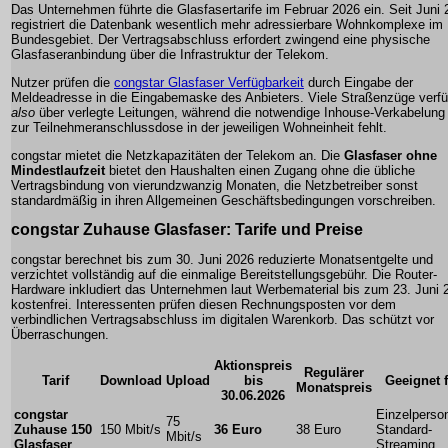
Das Unternehmen führte die Glasfasertarife im Februar 2026 ein. Seit Juni
registriert die Datenbank wesentlich mehr adressierbare Wohnkomplexe im
Bundesgebiet. Der Vertragsabschluss erfordert zwingend eine physische
Glasfaseranbindung über die Infrastruktur der Telekom.
Nutzer prüfen die
congstar Glasfaser Verfügbarkeit
durch Eingabe der
Meldeadresse in die Eingabemaske des Anbieters. Viele Straßenzüge verf
also
über verlegte Leitungen, während die notwendige Inhouse-Verkabelung 
zur Teilnehmeranschlussdose in der jeweiligen Wohneinheit fehlt.
congstar mietet die Netzkapazitäten der Telekom an. Die
Glasfaser ohne
Mindestlaufzeit
bietet den Haushalten einen Zugang ohne die übliche
Vertragsbindung von vierundzwanzig Monaten, die Netzbetreiber sonst
standardmäßig in ihren Allgemeinen Geschäftsbedingungen vorschreiben.
congstar Zuhause Glasfaser: Tarife und Preise
congstar berechnet bis zum 30. Juni 2026 reduzierte Monatsentgelte und
verzichtet vollständig auf die einmalige Bereitstellungsgebühr. Die Router-
Hardware inkludiert das Unternehmen laut Werbematerial bis zum 23. Juni 
kostenfrei. Interessenten prüfen diesen Rechnungsposten vor dem
verbindlichen Vertragsabschluss im digitalen Warenkorb. Das schützt vor
Überraschungen.
Aktionspreis
Regulärer
Tarif
Download
Upload
bis
Geeignet f
Monatspreis
30.06.2026
congstar
Einzelperso
75
Zuhause 150
150 Mbit/s
36 Euro
38 Euro
Standard-
Mbit/s
Glasfaser
Streaming