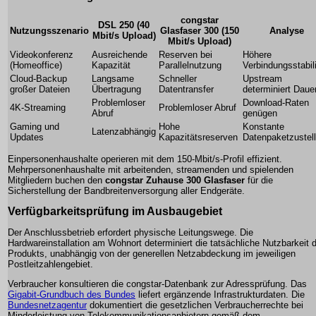
congstar
DSL 250 (40
Nutzungsszenario
Glasfaser 300 (150
Analyse
Mbit/s Upload)
Mbit/s Upload)
Videokonferenz
Ausreichende
Reserven bei
Höhere
(Homeoffice)
Kapazität
Parallelnutzung
Verbindungsstabili
Cloud-Backup
Langsame
Schneller
Upstream
großer Dateien
Übertragung
Datentransfer
determiniert Daue
Problemloser
Download-Raten
4K-Streaming
Problemloser Abruf
Abruf
genügen
Gaming und
Hohe
Konstante
Latenzabhängig
Updates
Kapazitätsreserven
Datenpaketzustel
Einpersonenhaushalte operieren mit dem 150-Mbit/s-Profil effizient.
Mehrpersonenhaushalte mit arbeitenden, streamenden und spielenden
Mitgliedern buchen den
congstar Zuhause 300 Glasfaser
für die
Sicherstellung der Bandbreitenversorgung aller Endgeräte.
Verfügbarkeitsprüfung im Ausbaugebiet
Der Anschlussbetrieb erfordert physische Leitungswege. Die
Hardwareinstallation am Wohnort determiniert die tatsächliche Nutzbarkeit 
Produkts, unabhängig von der generellen Netzabdeckung im jeweiligen
Postleitzahlengebiet.
Verbraucher konsultieren die congstar-Datenbank zur Adressprüfung. Das
Gigabit-Grundbuch des Bundes
liefert ergänzende Infrastrukturdaten. Die
Bundesnetzagentur
dokumentiert die gesetzlichen Verbraucherrechte bei
Minderleistung von Telekommunikationsanbietern gemäß dem