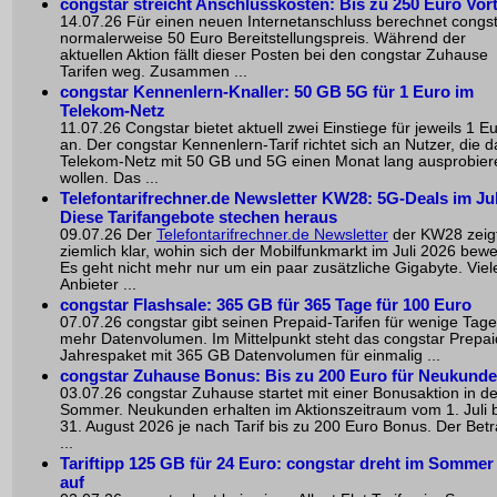
congstar streicht Anschlusskosten: Bis zu 250 Euro Vort
14.07.26 Für einen neuen Internetanschluss berechnet congs
normalerweise 50 Euro Bereitstellungspreis. Während der
aktuellen Aktion fällt dieser Posten bei den congstar Zuhause
Tarifen weg. Zusammen ...
congstar Kennenlern-Knaller: 50 GB 5G für 1 Euro im
Telekom-Netz
11.07.26 Congstar bietet aktuell zwei Einstiege für jeweils 1 E
an. Der congstar Kennenlern-Tarif richtet sich an Nutzer, die d
Telekom-Netz mit 50 GB und 5G einen Monat lang ausprobier
wollen. Das ...
Telefontarifrechner.de Newsletter KW28: 5G-Deals im Juli
Diese Tarifangebote stechen heraus
09.07.26 Der
Telefontarifrechner.de Newsletter
der KW28 zeig
ziemlich klar, wohin sich der Mobilfunkmarkt im Juli 2026 bewe
Es geht nicht mehr nur um ein paar zusätzliche Gigabyte. Viel
Anbieter ...
congstar Flashsale: 365 GB für 365 Tage für 100 Euro
07.07.26 congstar gibt seinen Prepaid-Tarifen für wenige Tage
mehr Datenvolumen. Im Mittelpunkt steht das congstar Prepai
Jahrespaket mit 365 GB Datenvolumen für einmalig ...
congstar Zuhause Bonus: Bis zu 200 Euro für Neukund
03.07.26 congstar Zuhause startet mit einer Bonusaktion in d
Sommer. Neukunden erhalten im Aktionszeitraum vom 1. Juli b
31. August 2026 je nach Tarif bis zu 200 Euro Bonus. Der Bet
...
Tariftipp 125 GB für 24 Euro: congstar dreht im Sommer
auf